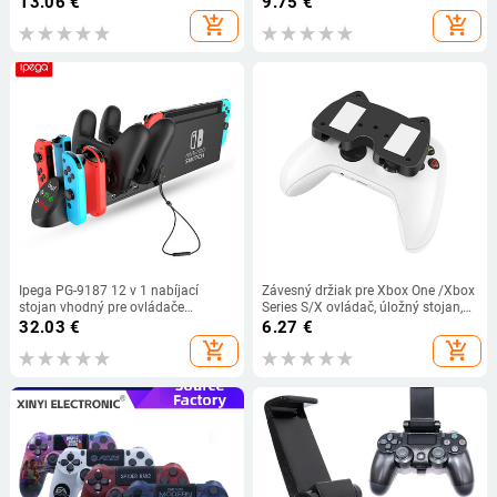
13.06
€
9.75
€
Switch JoyCon
PC, iOS a Android
add_shopping_cart
add_shopping_cart
Ipega PG-9187 12 v 1 nabíjací
Závesný držiak pre Xbox One /Xbox
stojan vhodný pre ovládače
Series S/X ovládač, úložný stojan,
Nintendo Switch pre Switch Pro
držiak na gamepad pre herné
32.03
€
6.27
€
gamepad nabíjací stojan
príslušenstvo Xbox One
add_shopping_cart
add_shopping_cart