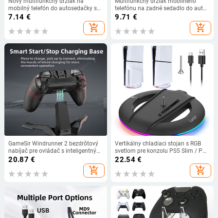
Nový multifunkčný držiak na
Multifunkčný držiak mobilného
mobilný telefón do autosedačky s
telefónu na zadné sedadlo do auta,
dvojitým hákom na zadné sedadlo,
háčik na opierku hlavy na zadné
7.14
€
9.71
€
univerzálny úložný priestor na
sedadlo, stojan na telefón do auta,
add_shopping_cart
add_shopping_cart
operadlo auta
závesný úložný držiak
GameSir Windrunner 2 bezdrôtový
Vertikálny chladiaci stojan s RGB
nabíjač pre ovládač s inteligentným
svetlom pre konzolu PS5 Slim / PS5
štartom a stopom nabíjania (Type-
Pro, protišmykový základný držiak,
20.87
€
22.54
€
C)
držiak, herné príslušenstvo
add_shopping_cart
add_shopping_cart