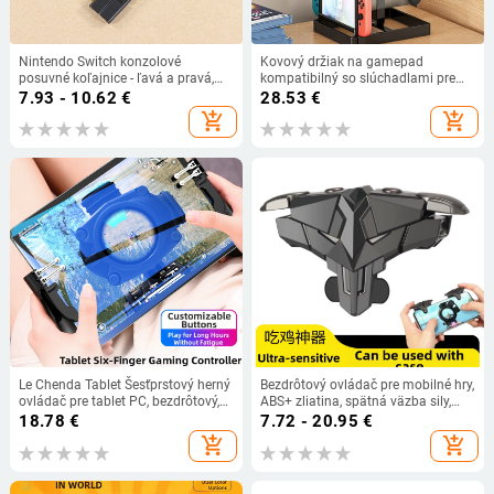
Nintendo Switch konzolové
Kovový držiak na gamepad
posuvné koľajnice - ľavá a pravá,
kompatibilný so slúchadlami pre
náhradné diely na opravu
PS5/PS4/XB ONE/S/X Series herné
7.93 - 10.62
€
28.53
€
konzoly
add_shopping_cart
add_shopping_cart
Le Chenda Tablet Šesťprstový herný
Bezdrôtový ovládač pre mobilné hry,
ovládač pre tablet PC, bezdrôtový,
ABS+ zliatina, spätná väzba sily,
ABS + zliatina zinku, so stojanom
univerzálny pre Android a iPhone,
18.78
€
7.72 - 20.95
€
model Z4
add_shopping_cart
add_shopping_cart