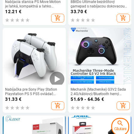
Nabíjacia stanica PS Move Motion
8BitDo Ultimate bezdrôtový
je ľahká, kompaktná a ľahko
gamepad s nabíjacou dokovacou
umiestniteľná, podporuje dve
stanicou pre Switch a PC, Windows
12.21
€
33.70
€
nabíjačky PS Move.
10, 11, Steam Deck
add_shopping_cart
add_shopping_cart
Nabíjačka pre Sony Play Station
Mechanik (Machenike) G3V2 Sada
Playstation PS 5 PS5 ovládač
2.4G/káblový/Bluetooth herný
Dualsense stojan príslušenstvo
ovládač s tromi režimami
31.33
€
51.69 - 64.36
€
gamepad podpora držiak príkazov
add_shopping_cart
add_shopping_cart
search
Căutare