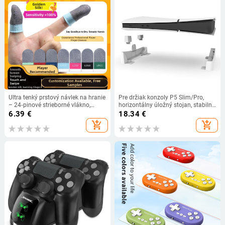
Ultra tenký prstový návlek na hranie
Pre držiak konzoly P5 Slim/Pro,
– 24‑pinové strieborné vlákno,
horizontálny úložný stojan, stabilný
priedušný zlatý hodváb, pre
a protišmykový základný stojan pre
6.39
€
18.34
€
mobilné hry
herné príslušenstvo PS5
add_shopping_cart
add_shopping_cart