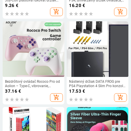
Joy-Con plastová rukoväť držiak
PS4, univerzálny držiak ovládača,
ovládača pohodlná rukoväť držiak
stojan na odkladanie so skrutkami
9.26
€
16.20
€
podpery držiak
pre PS4 Pro/PS4 Slim,
add_shopping_cart
add_shopping_cart
príslušenstvo
Bezdrôtový ovládač Rococo Pro od
Nástenný držiak DATA FROG pre
Aolion – Type-C, vibrovanie,
PS4 Playstation 4 Slim Pro konzolu,
kompatibilný so Switch, PC a
nástenný držiak, stojan, podložka,
37.16
€
17.53
€
mobilnými zariadeniami
konzola PS4, základňa, herný
add_shopping_cart
add_shopping_cart
stojan, príslušenstvo