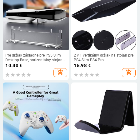
Pre držiak základne pre PS5 Slim
2 v 1 vertikálny držiak na stojan pre
Desktop Base, horizontálny stojan
PS4 Slim PS4 Pro
na konzolu, úspora miesta,
10.40
€
15.98
€
umiestnenie konzoly pre PS5 Slim
add_shopping_cart
add_shopping_cart
Disc&Digital Edition