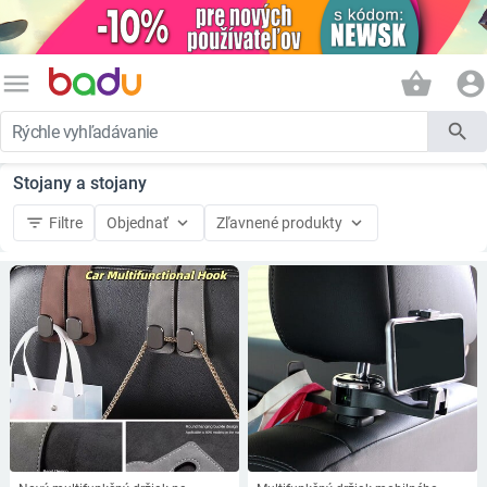
menu
shopping_basket
account_circle
search
Stojany a stojany
filter_list
keyboard_arrow_down
keyboard_arrow_down
Filtre
Objednať
Zľavnené produkty