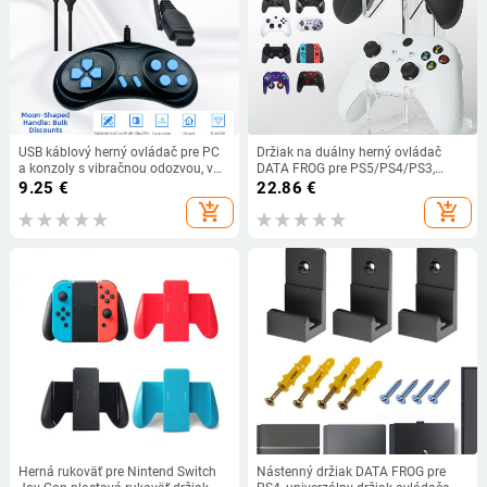
USB káblový herný ovládač pre PC
Držiak na duálny herný ovládač
a konzoly s vibračnou odozvou, v
DATA FROG pre PS5/PS4/PS3,
tvare mesiaca
držiak hernej rukoväte, základný
9.25
€
22.86
€
držiak displeja pre Xbox One/Series
add_shopping_cart
add_shopping_cart
X
Herná rukoväť pre Nintend Switch
Nástenný držiak DATA FROG pre