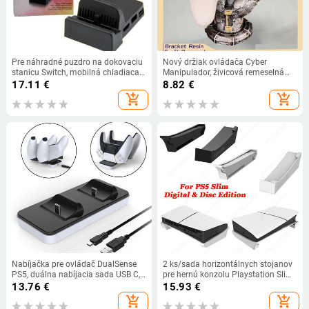
Pre náhradné puzdro na dokovaciu
Nový držiak ovládača Cyber
stanicu Switch, mobilná chladiaca
Manipulador, živicová remeselná
základňa pre chladiacu základňu
ozdoba, držiak ovládača Xbox
17.11
€
8.82
€
dokovacej stanice Switch s
Nintendo Switch, dekorácia na
add_shopping_cart
add_shopping_cart
odvodom tepla, herná konzola.
plochu, hra
Nabíjačka pre ovládač DualSense
2 ks/sada horizontálnych stojanov
PS5, duálna nabíjacia sada USB C,
pre hernú konzolu Playstation Slim
kolíska, USB kábel, prenášanie
5 Digital a Disc Edition, držiak na
13.76
€
15.93
€
herných prvkov
dok, biely/čierny stojan
add_shopping_cart
add_shopping_cart