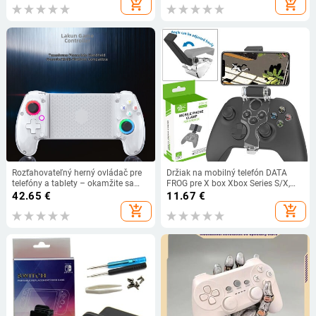
add_shopping_cart
add_shopping_cart
Rozťahovateľný herný ovládač pre
Držiak na mobilný telefón DATA
telefóny a tablety – okamžite sa
FROG pre X box Xbox Series S/X,
mení na prenosnú konzolu;
nastaviteľný držiak pre ovládač
42.65
€
11.67
€
Bluetooth, Type-C, vibrácie, ABS;
Xbox Series S/X Gamepad
add_shopping_cart
add_shopping_cart
kompatibilný s Androidom, iOS,
Switch a PC; Model G8+