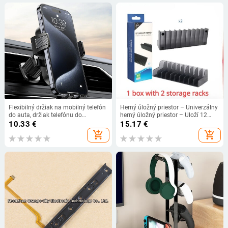
Flexibilný držiak na mobilný telefón
Herný úložný priestor – Univerzálny
do auta, držiak telefónu do
herný úložný priestor – Uloží 12
vetracieho otvoru auta, univerzálny
herných alebo Blu-ray diskov –
10.33
€
15.17
€
držiak telefónu do auta s
Držiak na hry pre PS4, PS5,
add_shopping_cart
add_shopping_cart
automatickým zámkom pre iPhone,
XboxOne S/X
väčšinu smartfónov