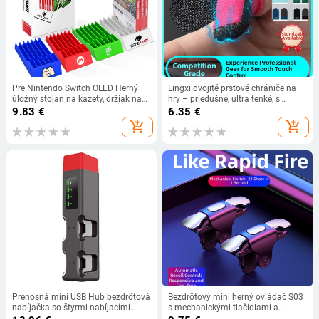
Pre Nintendo Switch OLED Herný
Lingxi dvojité prstové chrániče na
úložný stojan na kazety, držiak na
hry – priedušné, ultra tenké, s
karty, herné karty, displej, držiak na
dotykovým displejom pre mobilné
9.83
€
6.35
€
disky Switch Lite, herné
hry
add_shopping_cart
add_shopping_cart
príslušenstvo
Prenosná mini USB Hub bezdrôtová
Bezdrôtový mini herný ovládač S03
nabíjačka so štyrmi nabíjacími
s mechanickými tlačidlami a
stanicami pre herné rukoväte NS
silovou odozvou, kompatibilný s