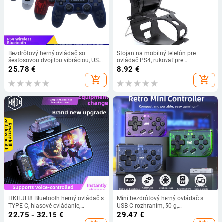
Bezdrôtový herný ovládač so
Stojan na mobilný telefón pre
šesťosovou dvojitou vibráciou, USB
ovládač PS4, rukoväť pre
rozhranie, ABS telo
PlayStation 4, príslušenstvo pre
25.78
€
8.92
€
gamepad pre Samsung S9 S8, klip
add_shopping_cart
add_shopping_cart
HKII JH8 Bluetooth herný ovládač s
Mini bezdrôtový herný ovládač s
TYPE-C, hlasové ovládanie,
USB-C rozhraním, 50 g,
kompatibilný s iOS a Android
kompatibilný so Switch/PC/IOS,
22.75 - 32.15
€
29.47
€
úroveň pre začiatočníkov.