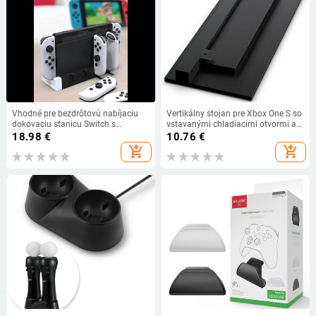
Vhodné pre bezdrôtovú nabíjaciu
Vertikálny stojan pre Xbox One S so
dokovaciu stanicu Switch s
vstavanými chladiacimi otvormi a
rukoväťou JoyCon a ľavú a pravú
protišmykovými nožičkami pre
18.98
€
10.76
€
malú nabíjaciu stanicu NS s
držiak hernej konzoly Microsoft
add_shopping_cart
add_shopping_cart
rukoväťou Animal Forest.
Xbox One Slim