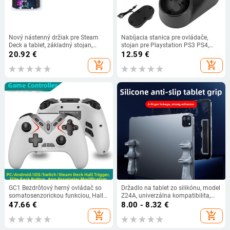
Nový nástenný držiak pre Steam
Nabíjacia stanica pre ovládače,
Deck a tablet, základný stojan,
stojan pre Playstation PS3 PS4,
kompatibilný s hernou konzolou
nabíjačka Move Quad, PS3, PS4 VR,
20.92
€
12.59
€
Nintendo Switch OLED.
pohybový ovládač PlayStation
add_shopping_cart
add_shopping_cart
GC1 Bezdrôtový herný ovládač so
Držadlo na tablet zo silikónu, model
somatosenzorickou funkciou, Hall
Z24A, univerzálna kompatibilita,
Trigger a Turbo; Bluetooth + USB-C,
lepiace uchytenie, plochá rukoväť,
47.66
€
8.00 - 8.32
€
kompatibilný s Windows, Switch,
umývateľné
add_shopping_cart
add_shopping_cart
iOS/Android, Mac, Steam Deck