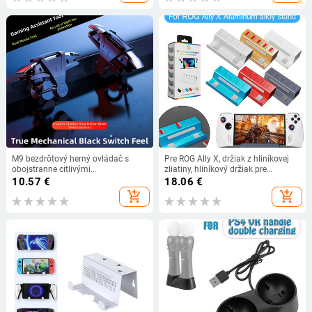
M9 bezdrôtový herný ovládač s
Pre ROG Ally X, držiak z hliníkovej
obojstranne citlivými
zliatiny, hliníkový držiak pre
mechanickými kovovými tlačidlami,
Nintendo Switch, Steam Deck,
10.57
€
18.06
€
rýchlymi tlačidlami a silnou
stojan na telefón pre iPhone.
add_shopping_cart
add_shopping_cart
spätnou väzbou – kompatibilný s
iPhone a Android