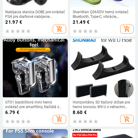
Nabíjacia stanica DOBE pre ovládač
ShanWan Q36XDV herný ovládač
PS4 pre diaľkové nabíjanie
Bluetooth, Type-C, vibrácie,
ovládača Playstation 4 s rýchlym
somatosenzorický senzor,
21.97
€
21.49
€
nabíjaním za 1,8 hodiny
kompatibilný s
add_shopping_cart
add_shopping_cart
Androidom/iOS/Xboxom/Steamom
GT01 bezdrôtový mini herný
Horizontálny 3D tlačový držiak pre
ovládač pre smartfóny, tlačidlá z
hernú konzolu WII U s vetracími
PC+Zn zliatiny, univerzálne
otvormi, chladiaci držiak, základňa,
6.79
€
8.60
€
rozhranie pre telefóny, kompatibilný
priestorovo úsporný stojan
add_shopping_cart
add_shopping_cart
s Apple a Android, bez vibrácií.