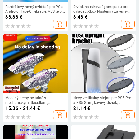
Bezdrôtový herný ovládač pre PC a
Držiak na rukoväť gamepadu pre
Android, Type-C, vibrácie, ABS telo,
ovládač Xbox Nástenný závesný
400 g
držiak na slúchadlá Držiak na
83.88
€
8.43
€
slúchadlá Stojan na gamepad pre
add_shopping_cart
add_shopping_cart
PS5 Príslušenstvo pre PS4
Mobilný herný ovládač s
Nový vertikálny stojan pre PS5 Pro
mechanickými tlačidlami,
a PS5 SLim, kovový držiak,
bezdrôtové pripojenie Type-C,
protišmyková základňa pre hernú
15.36 - 21.44
€
21.14
€
automatická streľba dávkami
konzolu Playstation 5,
add_shopping_cart
add_shopping_cart
príslušenstvo