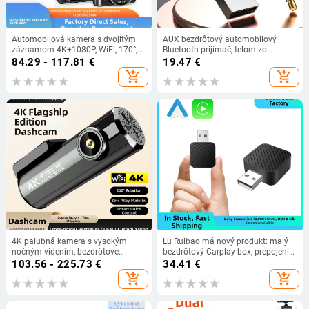
Automobilová kamera s dvojitým
AUX bezdrôtový automobilový
záznamom 4K+1080P, WiFi, 170°,
Bluetooth prijímač, telom zo
dvojitý objektív, F1.8, 1.5"
zinkovej zliatiny, handsfree, 5V
84.29 - 117.81
€
19.47
€
obrazovka, cyklický záznam, TF
vstup, kábel 150 cm, 24 kHz
add_shopping_cart
add_shopping_cart
karta až 128GB
frekvencia odozva, citlivosť
mikrofónu 42 dB
4K palubná kamera s vysokým
Lu Ruibao má nový produkt: malý
nočným videním, bezdrôtové
bezdrôtový Carplay box, prepojenie,
pripojenie k telefónu, Wi‑Fi,
inteligentný Android Auto, Apple
103.56 - 225.73
€
34.41
€
otáčajúci sa palubný monitor
Box dva v jednom
add_shopping_cart
add_shopping_cart