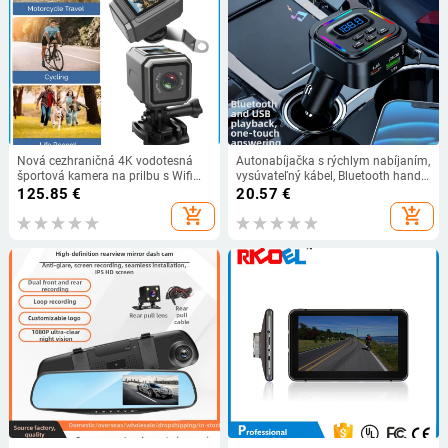
Nová cezhraničná 4K vodotesná
Autonabíjačka s rýchlym nabíjaním,
športová kamera na prilbu s Wifi
vysúvateľný kábel, Bluetooth hands-
záznamníkom na motocykel,
free, čítačka USB flash, FM displej
125.85
€
20.57
€
vonkajšia cyklistická kamera
napätia
add_shopping_cart
add_shopping_cart