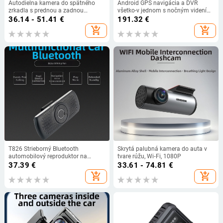
Autodielna kamera do spätného
Android GPS navigácia a DVR
zrkadla s prednou a zadnou
všetko-v jednom s nočným videním,
dvojitou šošovkou, 4,5-palcový
štvorjadrový, Android 6.0, 8GB,
36.14 - 51.41
€
191.32
€
dotykový displej, 170° široký uhol,
1080p, 5 objektívov
add_shopping_cart
add_shopping_cart
clona F2.0, podpora TF karty
T826 Strieborný Bluetooth
Skrytá palubná kamera do auta v
automobilový reproduktor na
tvare rúžu, Wi‑Fi, 1080P
montáž na slnečnú clonu, s hands-
37.39
€
33.61 - 74.81
€
free volaním a MP3 prehrávaním
add_shopping_cart
add_shopping_cart