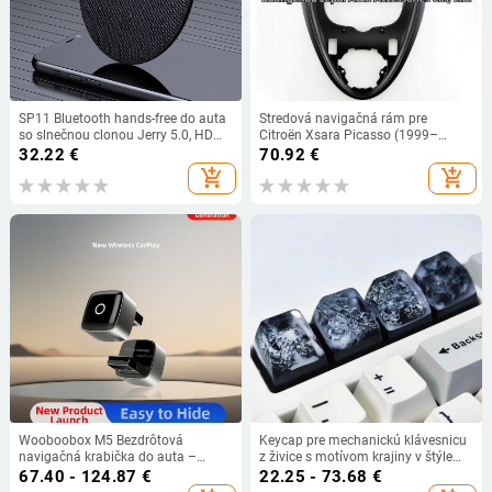
SP11 Bluetooth hands-free do auta
Stredová navigačná rám pre
so slnečnou clonou Jerry 5.0, HD
Citroën Xsara Picasso (1999–
hovory 2021
2010) s Android veľkým displejom -
32.22
€
70.92
€
Materiál: plast; Hmotnosť: 1000 g;
add_shopping_cart
add_shopping_cart
Napätie: 12 V; Značka: Peakness.
Wooboobox M5 Bezdrôtová
Keycap pre mechanickú klávesnicu
navigačná krabička do auta –
z živice s motívom krajiny v štýle
Kompatibilná s Mercedes-Benz,
atramentu: Veľká stena, hory a
67.40 - 124.87
€
22.25 - 73.68
€
Volkswagen, Audi, Toyota a Buick
údolie