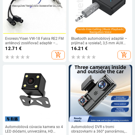
Evoresn/Yisen VW-18 Fakra RE2 FM
Bluetooth automobilový adaptér –
anténový zosilňovač adaptér –
prijímač a vysielač, 3,5 mm AUX
VW/Audi, meď
port, Bluetooth 5.3, model B1,
12.71
€
16.21
€
hmotnosť 12 g
add_shopping_cart
add_shopping_cart
Automobilová cúvacia kamera so 4
Automobilový DVR s tromi
LED diódami, univerzálna, HD
obrazovkami a 360° panorámou,