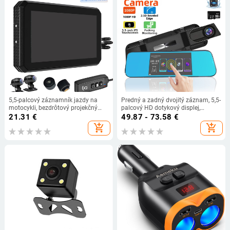
5,5-palcový záznamník jazdy na
Predný a zadný dvojitý záznam, 5,5-
motocykli, bezdrôtový projekčný
palcový HD dotykový displej,
displej Carplay, navigácia, detekcia
palubná kamera s spätným
21.31
€
49.87 - 73.58
€
tlaku v pneumatikách, dvojité
zrkadlom, parkovacie
add_shopping_cart
add_shopping_cart
šošovky vpredu a vzadu
monitorovanie a nočné videnie