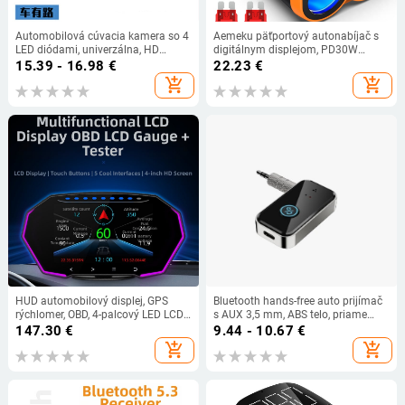
Automobilová cúvacia kamera so 4
Aemeku päťportový autonabíjač s
LED diódami, univerzálna, HD
digitálnym displejom, PD30W
širokouhlá, nočné videnie.
rýchle nabíjanie QC3.0
15.39 - 16.98
€
22.23
€
add_shopping_cart
add_shopping_cart
HUD automobilový displej, GPS
Bluetooth hands-free auto prijímač
rýchlomer, OBD, 4-palcový LED LCD
s AUX 3,5 mm, ABS telo, priame
dotykový displej, Model F11
zapojenie
147.30
€
9.44 - 10.67
€
add_shopping_cart
add_shopping_cart