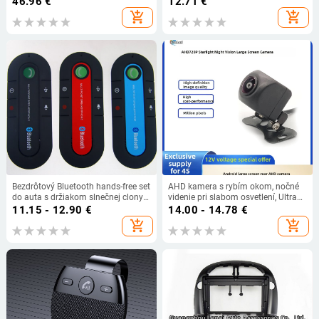
46.96
€
12.71
€
univerzálna kompatibilita, presnosť
add_shopping_cart
add_shopping_cart
99%
Bezdrôtový Bluetooth hands-free set
AHD kamera s rybím okom, nočné
do auta s držiakom slnečnej clony a
videnie pri slabom osvetlení, Ultra
hudobným prehrávačom —
HD, cúvacia kamera s širokým
11.15 - 12.90
€
14.00 - 14.78
€
Bluetooth výstup, 5V napájanie, klip
uhlom pre auto
add_shopping_cart
add_shopping_cart
na zadnom paneli