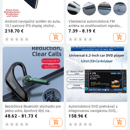
Android navigačný systém do auta,
Všeobecná automobilová FM
10,1-palcový IPS displej, otočný
anténa so zosilňovačom signálu,
360° displej, MP5 prehrávač,
dĺžka 3 m alebo 5 m, pre lode a
218.70
€
7.39 - 8.19
€
Bluetooth pripojenie k telefónu,
vozidlá, RV zosilnenie signálu
add_shopping_cart
add_shopping_cart
univerzálne pre viaceré modely
Bezdrôtová Bluetooth slúchadlo pre
Automobilový DVD prehrávač s
jedno ucho, športový štýl, na
integrovanou navigáciou DVD,
šoférovanie, potlačenie šumu, dlhá
Windows OS, rozlíšenie 800x480,
48.62 - 81.73
€
158.96
€
výdrž batérie
Bluetooth, USB/TF/AUX
add_shopping_cart
add_shopping_cart