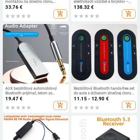
montážou na slnečnú clonu,
elektrických vozidiel a bicyklov –
CSR4.0LD-168, Zebao Gold, ABS
model M113, presnosť GPS <10 m,
33.76
€
138.32
€
mobilný alarm, 4G anténa,
add_shopping_cart
add_shopping_cart
vodotesný
AUX bezdrôtový automobilový
Bezdrôtový Bluetooth hands-free set
Bluetooth prijímač, telom zo
do auta s držiakom slnečnej clony a
zinkovej zliatiny, handsfree, 5V
hudobným prehrávačom —
19.47
€
11.15 - 12.90
€
vstup, kábel 150 cm, 24 kHz
Bluetooth výstup, 5V napájanie, klip
add_shopping_cart
add_shopping_cart
frekvencia odozva, citlivosť
na zadnom paneli
mikrofónu 42 dB