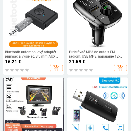
Bluetooth automobilový adaptér –
Prehrávač MP3 do auta s FM
prijímač a vysielač, 3,5 mm AUX
rádiom, USB MP3, napájanie 12-
port, Bluetooth 5.3, model B1,
24V, model T50
16.21
€
21.59
€
hmotnosť 12 g
add_shopping_cart
add_shopping_cart