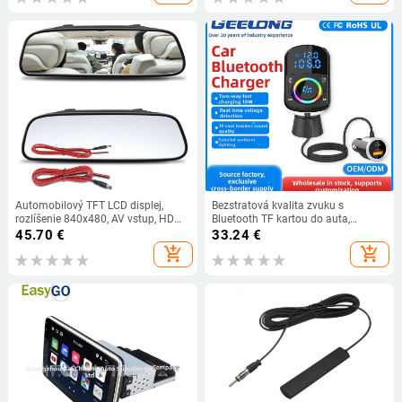
Automobilový TFT LCD displej,
Bezstratová kvalita zvuku s
rozlíšenie 840x480, AV vstup, HD
Bluetooth TF kartou do auta,
spätný pohľad
farebný prehrávač okolitého svetla,
45.70
€
33.24
€
obojsmerné rýchle nabíjanie, 18W
add_shopping_cart
add_shopping_cart
napätie, detekcia v reálnom čase