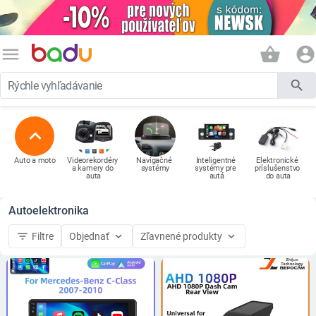
menu
shopping_basket
account_circle
search
expand_less
Auto a moto
Videorekordéry 
Navigačné 
Inteligentné 
Elektronické 
a kamery do 
systémy
systémy pre 
príslušenstvo 
auta
autá
do auta
Autoelektronika
filter_list
keyboard_arrow_down
keyboard_arrow_down
Filtre
Objednať
Zľavnené produkty