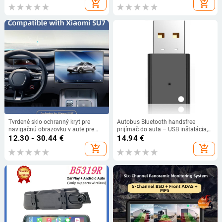
add_shopping_cart
add_shopping_cart
Tvrdené sklo ochranný kryt pre
Autobus Bluetooth handsfree
navigačnú obrazovku v aute pre
prijímač do auta – USB inštalácia,
Xiaomi SU7/Ultra – kompatibilný s
5V vstup, Bluetooth zvukový výstup,
12.30 - 30.44
€
14.94
€
SU7/Ultra, hmotnosť 350 g,
frekvenčný rozsah 20–20kHz,
add_shopping_cart
add_shopping_cart
prispôsobiteľné spracovanie
reproduktor 2W