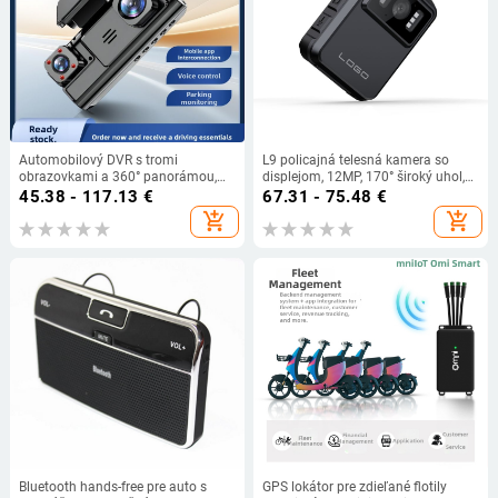
Automobilový DVR s tromi
L9 policajná telesná kamera so
obrazovkami a 360° panorámou,
displejom, 12MP, 170° široký uhol,
4K rozlíšenie, 5 MP fotografie, 2,5-
vstavaná batéria, podpora TF karty
45.38 - 117.13
€
67.31 - 75.48
€
palcový displej
až do 128GB
add_shopping_cart
add_shopping_cart
Bluetooth hands-free pre auto s
GPS lokátor pre zdieľané flotily