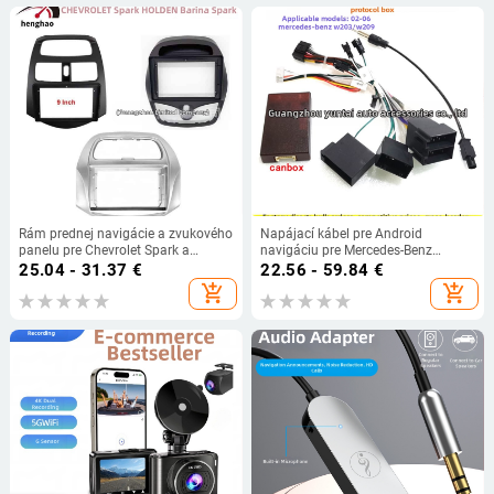
Rám prednej navigácie a zvukového
Napájací kábel pre Android
panelu pre Chevrolet Spark a
navigáciu pre Mercedes-Benz
Holden Spark – Henghao, plast,
W203/W209/S320/R350/B200/W211
25.04 - 31.37
€
22.56 - 59.84
€
500 g, prispôsobiteľný
– BN-02, čistá meď, Evoresn/Yisen
add_shopping_cart
add_shopping_cart