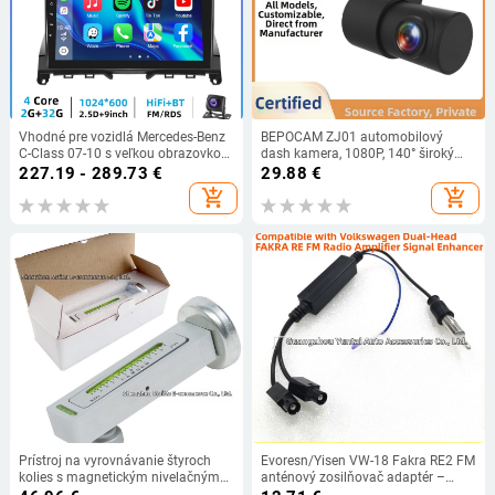
Vhodné pre vozidlá Mercedes-Benz
BEPOCAM ZJ01 automobilový
C-Class 07-10 s veľkou obrazovkou,
dash kamera, 1080P, 140° široký
navigáciou Carplay pre Android a
uhol, napájanie 5V/2A, ABS šasi,
227.19 - 289.73
€
29.88
€
cúvaním, zariadením typu všetko v
bez displeja
add_shopping_cart
add_shopping_cart
jednom.
Prístroj na vyrovnávanie štyroch
Evoresn/Yisen VW-18 Fakra RE2 FM
kolies s magnetickým nivelačným
anténový zosilňovač adaptér –
systémom, horizontálny model,
VW/Audi, meď