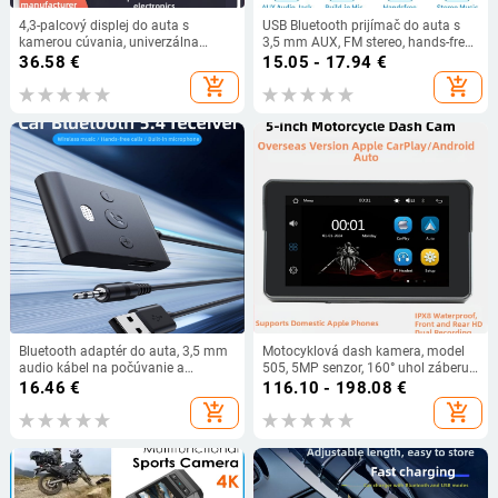
4,3-palcový displej do auta s
USB Bluetooth prijímač do auta s
kamerou cúvania, univerzálna
3,5 mm AUX, FM stereo, hands-free
kompatibilita
volania, Bluetooth 5.0 adaptér
36.58
€
15.05 - 17.94
€
add_shopping_cart
add_shopping_cart
Bluetooth adaptér do auta, 3,5 mm
Motocyklová dash kamera, model
audio kábel na počúvanie a
505, 5MP senzor, 160° uhol záberu,
prijímanie, adaptér 5,4 HD,
TF karta až 128GB, cyklické
16.46
€
116.10 - 198.08
€
handsfree hovory, AUX/
nahrávanie
add_shopping_cart
add_shopping_cart