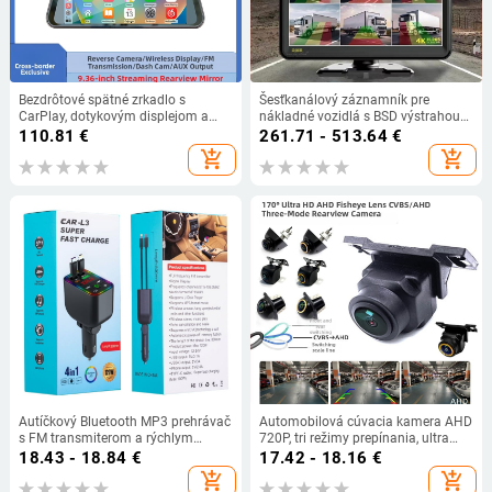
Bezdrôtové spätné zrkadlo s
Šesťkanálový záznamník pre
CarPlay, dotykovým displejom a
nákladné vozidlá s BSD výstrahou
záznamníkom, model B5319R,
slepých miest a ADAS, 140° zorné
110.81
€
261.71 - 513.64
€
Allwinner Melis OS, 720p, 1.0 MP
pole, 1080p, TF karta, USB, objektív
add_shopping_cart
add_shopping_cart
F1.6
Autíčkový Bluetooth MP3 prehrávač
Automobilová cúvacia kamera AHD
s FM transmiterom a rýchlym
720P, tri režimy prepínania, ultra
nabíjaním PD, model L3L4L5, 120W,
jasný CVBS spätný pohľad
18.43 - 18.84
€
17.42 - 18.16
€
ABS, pre malé autá
add_shopping_cart
add_shopping_cart