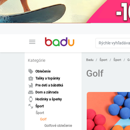
menu
Badu
Šport
Šport
G
Kategórie
Golf
local_offer
Oblečenie
business_center
Tašky a topánky
child_friendly
Pre deti a bábätká
weekend
Dom a záhrada
watch
Hodinky a šperky
fitness_center
Šport
Šport
Golf
Golfové oblečenie