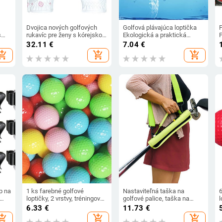
Dvojica nových golfových
Golfová plávajúca loptička
s
rukavíc pre ženy s kórejskou
Ekologická a praktická
potlačou, športové rukavice
golfová loptička
s
32.11
€
7.04
€
z PU mikrovlákna, ochrana
š
hopping_cart
add_shopping_cart
add_shopping_cart
pred slnkom a odolné
rukavice proti opotrebovaniu
ip na
1 ks farebné golfové
Nastaviteľná taška na
loptičky, 2 vrstvy, tréningová
golfové palice, taška na
l
fovú
loptička pre golfistov,
prenášanie, vonkajšia
l
6.33
€
11.73
€
ak
dropshipping, červená,
golfová tréningová taška
l
hopping_cart
add_shopping_cart
add_shopping_cart
žov
modrá, ružová, zelená,
l