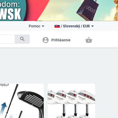
Pomoc
/
Slovenský
/
EUR
search
account_circle
shopping_basket
Prihlásenie