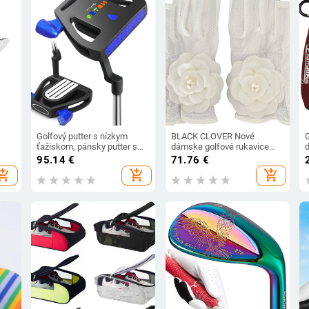
Golfový putter s nízkym
BLACK CLOVER Nové
ťažiskom, pánsky putter s
dámske golfové rukavice
d
nové
vysokou stabilitou, priamy
bez kĺbov sú štýlové,
95.14
€
71.76
€
predaj z továrne
pohodlné, priedušné,
hopping_cart
add_shopping_cart
add_shopping_cart
né
protišmykové a odolné voči
oderu.