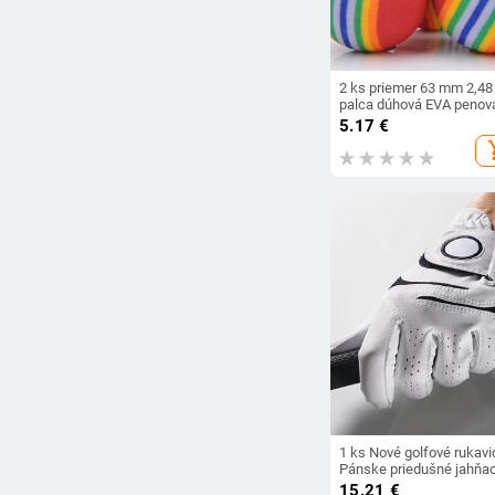
2 ks priemer 63 mm 2,48
palca dúhová EVA penov
loptička golfová cvičebn
5.17
€
pomôcka pre vnútorný
add_s
tréning mäkká golfová
tréningová loptička pre de
domáce zvieratá
1 ks Nové golfové rukavi
Pánske priedušné jahňac
protišmykové ľavostrann
15.21
€