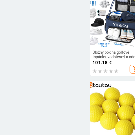
Úložný box na golfové
topánky, vodotesný a odo
úložný box na golfové
101.18
€
topánky, pánske golfové
add_s
príslušenstvo