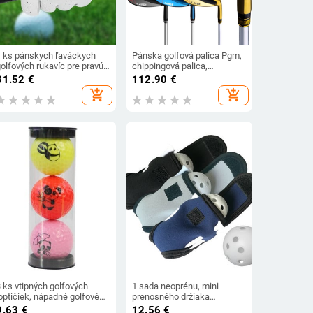
1 ks pánskych ľaváckych
Pánska golfová palica Pgm,
olfových rukavíc pre pravú
chippingová palica,
ruku, priedušných z mikro
chippingová palica 56°/64°,
31.52
€
112.90
€
mäkkých vlákien, bielych
priama dodávka z výroby,
add_shopping_cart
add_shopping_cart
golfových rukavíc
ľahká
 ks vtipných golfových
1 sada neoprénu, mini
optičiek, nápadné golfové
prenosného držiaka
optičky na driving range s
golfových loptičiek,
9.63
€
12.56
€