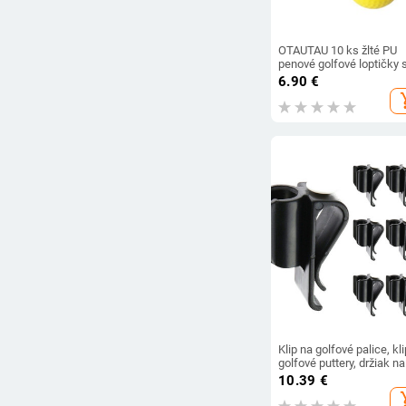
OTAUTAU 10 ks žlté PU
penové golfové loptičky 
priemerom 42,6 mm,
6.90
€
elastické, na vnútorné a
add_s
vonkajšie cvičenie
Klip na golfové palice, kl
golfové puttery, držiak na
puttery, organizér na gol
10.39
€
tašku, klip na putter, drži
add_s
na golfové palice pre mu