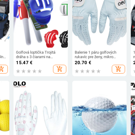
Golfová loptička Trojitá
Balenie 1 páru golfových
1
lný
dráha s 3 čiarami na
rukavíc pre ženy, mikro
označovanie + 3 perá na
mäkké priedušné vlákno,
f
15.47
€
20.70
€
označovanie čiar na golfovú
modré protišmykové
hopping_cart
add_shopping_cart
add_shopping_cart
loptičku, pomôcky na
športové rukavice pre ľavú a
polohovanie, vonkajšie
pravú ruku
náradie, golfové
príslušenstvo.