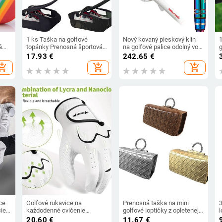
1 ks Taška na golfové
Nový kovaný pieskový klin
á
topánky Prenosná športová
na golfové palice odolný voči
g
á
taška so zipsom, puzdro na
opotrebovaniu od výrobcu
17.93
€
242.65
€
topánky, priedušná taška na
cezhraničnej výroby
hopping_cart
add_shopping_cart
add_shopping_cart
golfové topánky - Tašky na
ti a
topánky so zipsom, puzdro,
vrecko
ce
Golfové rukavice na
Prenosná taška na mini
3
ie
každodenné cvičenie
golfové loptičky z opletenej
l
é a
Golfové rukavice do dažďa
kože s pruhmi, úložná taška
l
20.60
€
11.67
€