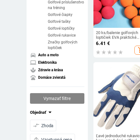
Golfové príslušenstvo
na tréning
Golfové čiapky
Golfové tašky
Golfové loptičky
20 ks/balenie golfových
Golfové rukavice
loptičiek EVA praktické
vnútorné a vonkajšie
Značky golfových
6.41
€
svetelné loptičky 3g/ks p
loptičiek
add_s
golfistov, mužov, ženy, det
directions_car
Auto a moto
manželov, manželky,
dievčatá, darčekové
laptop
Elektronika
dekoratívne loptičky
spa
Zdravie a krása
pets
Domáce zvieratá
Vymazať filtre
arrow_drop_down
Objednať
compare_arrows
Zhoda
Ľavé jednoduché rukavic
arrow_upward
Vzostupná cena