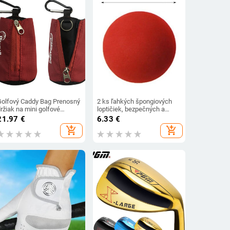
Golfový Caddy Bag Prenosný
2 ks ľahkých špongiových
ržiak na mini golfové
loptičiek, bezpečných a
loptičky Závesný opasok
odolných 60 mm mäkkých
21.97
€
6.33
€
Golf Malé vrecko pre mužov
špongiových loptičiek z peny
add_shopping_cart
add_shopping_cart
a ženy Golfový darček
EVA