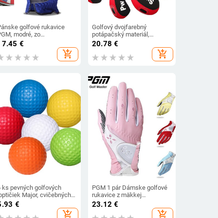
Pánske golfové rukavice
Golfový dvojfarebný
PGM, modré, zo
potápačský materiál,
upervláknovej látky,
ochranný kryt na palice,
17.45
€
20.78
€
portové rukavice,
vizuálne okienko, železný
add_shopping_cart
add_shopping_cart
jednoručné, ľavoruké,
kryt, 10 ks/sada, ochranný
priedušné, protišmykové
kryt na golfové palice
ST004
6 ks pevných golfových
PGM 1 pár Dámske golfové
optičiek Major, cvičebných
rukavice z mäkkej
optičiek pre batoľatá, mini
priedušnej PU kože s
5.93
€
23.12
€
optičky, penové tréningové
protišmykovými časticami
add_shopping_cart
add_shopping_cart
optičky
Veľkoobchod s golfovým