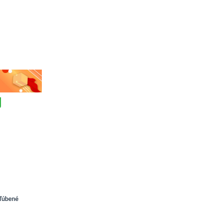
bľúbené