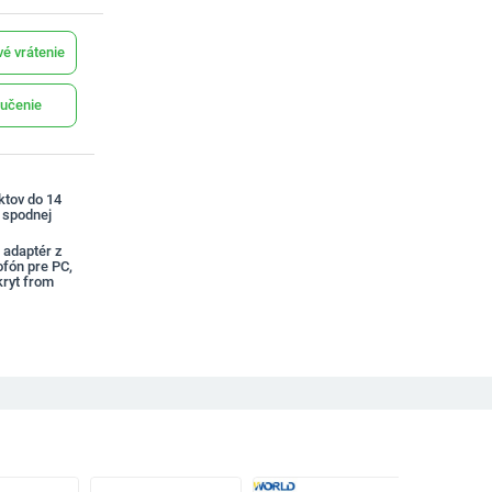
é vrátenie
učenie
ktov do 14
a spodnej
 adaptér z
ofón pre PC,
kryt from