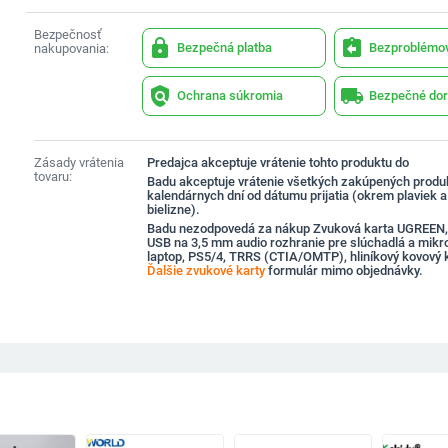
Bezpečnosť
lock
assignment_return
Bezpečná platba
Bezproblémov
nakupovania:
policy
local_shipping
Ochrana súkromia
Bezpečné dor
Zásady vrátenia
Predajca akceptuje vrátenie tohto produktu do
tovaru:
Badu akceptuje vrátenie všetkých zakúpených produ
kalendárnych dní od dátumu prijatia (okrem plaviek 
bielizne).
Badu nezodpovedá za nákup Zvuková karta UGREEN,
USB na 3,5 mm audio rozhranie pre slúchadlá a mikr
laptop, PS5/4, TRRS (CTIA/OMTP), hliníkový kovový 
Ďalšie zvukové karty
formulár mimo objednávky.