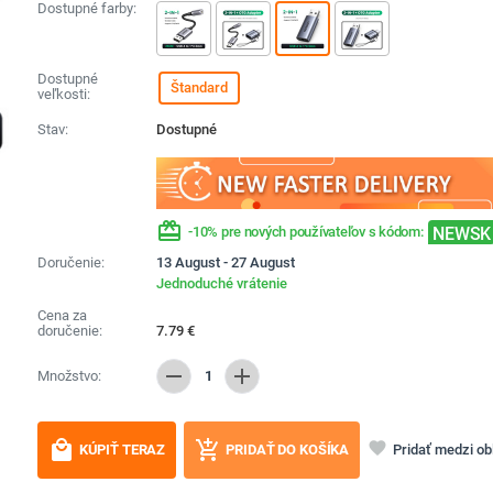
Dostupné farby:
Dostupné
Štandard
veľkosti:
Stav:
Dostupné
redeem
NEWSK
-10% pre nových používateľov s kódom:
Doručenie:
13 August - 27 August
Jednoduché vrátenie
Cena za
doručenie:
7.79
€
remove
add
Množstvo:
1
local_mall
add_shopping_cart
favorite
Pridať medzi o
KÚPIŤ TERAZ
PRIDAŤ DO KOŠÍKA