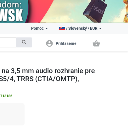
Pomoc
/
Slovenský
/
EUR
search
account_circle
shopping_basket
Prihlásenie
na 3,5 mm audio rozhranie pre
 PS5/4, TRRS (CTIA/OMTP),
:
713186