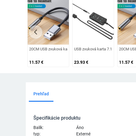
chevron_left
20CM USB zvuková karta USB na 3,5 mm audio adaptér pre slúc
USB zvuková karta 7.1 kanálový 3D 
20CM USB 
11.57
€
23.93
€
11.57
€
Prehľad
Špecifikácie produktu
Balík:
Áno
typ:
Externé