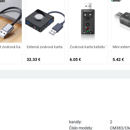
hadlá Externá zvuková karta Zvuková karta pre mikrofónové slúchadlá Počítač
audio adaptér 3,5 mm externé herné slúchadlá s mikrofónom, náhradné slúchadlá
zvuková karta USB na 3,5 mm audio adaptér pre slúchadlá Externá zvuková kar
Externá zvuková karta Nworld USB s 3 portami na 3,5 mm jack, n
Zvuková karta kebidu Virtual 7.1, ext
Mini exter
32.33
€
6.05
€
5.42
€
kanály:
2
Číslo modelu:
CM383/C