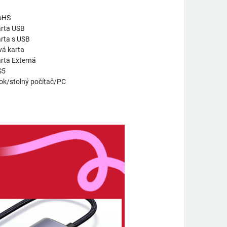
RoHS
arta USB
rta s USB
vá karta
rta Externá
S5
ok/stolný počítač/PC