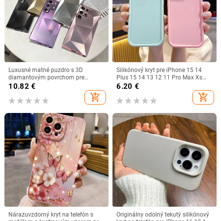
Luxusné matné puzdro s 3D
Silikónový kryt pre iPhone 15 14
diamantovým povrchom pre
Plus 15 14 13 12 11 Pro Max Xs
Samsung Galaxy S22 S23 S24 Ultra
Max XR X 8 7 Plus SE 2020 2022
10.82
€
6.20
€
nárazuvzdorné TPU+PC puzdro
add_shopping_cart
add_shopping_cart
S24 Plus
Nárazuvzdorný kryt na telefón s
Originálny odolný tekutý silikónový