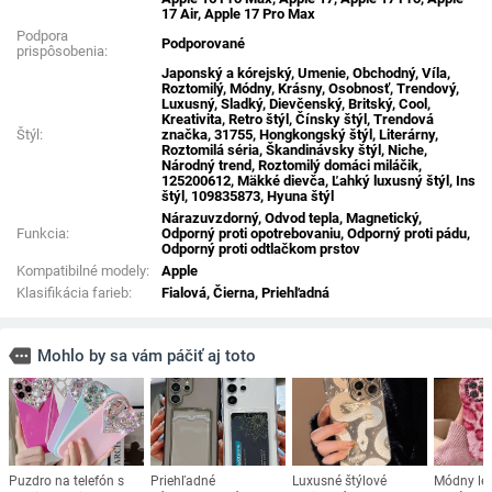
17 Air, Apple 17 Pro Max
Podpora
Podporované
prispôsobenia:
Japonský a kórejský, Umenie, Obchodný, Víla,
Roztomilý, Módny, Krásny, Osobnosť, Trendový,
Luxusný, Sladký, Dievčenský, Britský, Cool,
Kreativita, Retro štýl, Čínsky štýl, Trendová
Štýl:
značka, 31755, Hongkongský štýl, Literárny,
Roztomilá séria, Škandinávsky štýl, Niche,
Národný trend, Roztomilý domáci miláčik,
125200612, Mäkké dievča, Ľahký luxusný štýl, Ins
štýl, 109835873, Hyuna štýl
Nárazuvzdorný, Odvod tepla, Magnetický,
Funkcia:
Odporný proti opotrebovaniu, Odporný proti pádu,
Odporný proti odtlačkom prstov
Kompatibilné modely:
Apple
Klasifikácia farieb:
Fialová, Čierna, Priehľadná
more
Mohlo by sa vám páčiť aj toto
Puzdro na telefón s
Priehľadné
Luxusné štýlové
Módny le