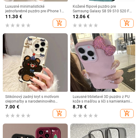
Luxusné minimalistické
Kožené flipové puzdro pre
jednofarebné puzdro pre iPhone 15
Samsung Galaxy S8 S9 S10 S20 FE
14 Plus 13 12 Mini 11 Pro Max, s
S21 Plus S22 S23 S24 Ultra držiak
11.30
€
12.06
€
možnosťou inštalácie s krytom na
so stojanmi a peňaženkou, stojan,
add_shopping_cart
add_shopping_cart
rúž. Nie je súčasťou balenia.
puzdro na telefón
Silikónový zadný kryt s motívom
Luxusné trblietavé 3D puzdro z PU
olejomaľby a narodeninového
kože s mašľou a liči s kamienkami
medvedíka pre iPhone 15 14 13 12
pre iPhone 16 15 14 12 11 Pro Max
7.00
€
8.78
€
11 x XR Xs SE2 SE 8 7 Plus Pro Max
13 Mini X XR 7 8 Plus SE
add_shopping_cart
add_shopping_cart
mini