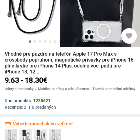
favorite
Vhodné pre puzdro na telefón Apple 17 Pro Max s
crossbody popruhom, magnetické prísavky pre iPhone 16,
plné krytie pre iPhone 14 Plus, odolné voči pádu pre
iPhone 13, 12...
9.63 - 18.30
€
y, tablety a notebooky
Mobilné telefóny a príslušenstvo
Puzdrá na mobilné telefóny
Kód produktu:
1235621
Recenzie:
0
|
0
predaných
straighten
Vyberte model alebo veľkosť