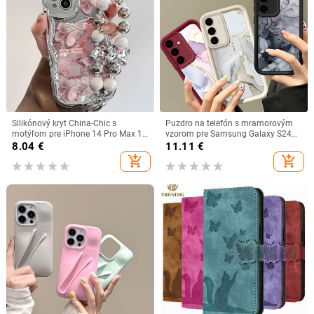
Silikónový kryt China-Chic s
Puzdro na telefón s mramorovým
motýľom pre iPhone 14 Pro Max 15
vzorom pre Samsung Galaxy S24
11 12 13 XR 8 7 Plus X XS SE 2020
S23 S22 Ultra Plus S21 S23 FE A55
8.04
€
11.11
€
2022
A54 A53 5G, nárazuvzdorné, mäkké
add_shopping_cart
add_shopping_cart
silikónové TPU puzdro