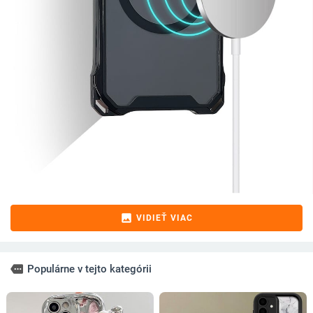
image
VIDIEŤ VIAC
more
Populárne v tejto kategórii