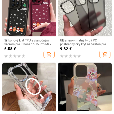
Silikónový kryt TPU s vianočným
Ultra tenký matný tvrdý PC
vzorom pre iPhone 16 15 Pro Max
priehľadný číry kryt na telefón pre
Plus 13 14 12 11 Pro,
iPhone 16 Pro 15 14 Plus 13 12 Pro
6.58
€
9.32
€
nárazuvzdorný, mäkký, s
Max nárazuvzdorný tenký zadný
add_shopping_cart
add_shopping_cart
cukríkovými farbami
kryt