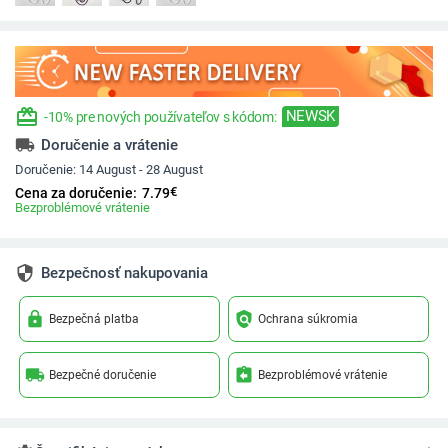
redeem
NEWSK
-10% pre nových používateľov s kódom:
local_shipping
Doručenie a vrátenie
Doručenie:
14 August - 28 August
€
Cena za doručenie:
7.79
Bezproblémové vrátenie
security
Bezpečnosť nakupovania
lock
policy
Bezpečná platba
Ochrana súkromia
local_shipping
assignment_return
Bezpečné doručenie
Bezproblémové vrátenie