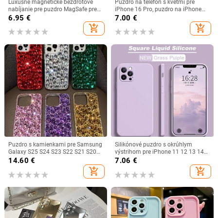
Luxusné magnetické bezdrôtové
Puzdro na telefón s kvetmi pre
nabíjanie pre puzdro MagSafe pre
iPhone 16 Pro, puzdro na iPhone
iPhone 16 15 14 13 12 11 Pro Max
15 13 11 12 14 Pro Max 13 Mini 16
6.95
€
7.00
€
Plus, nárazuvzdorný priehľadný
Plus, priehľadný tenký hodvábny
add_shopping_cart
add_shopping_cart
nárazník
zadný kryt
Puzdro s kamienkami pre Samsung
Silikónové puzdro s okrúhlym
Galaxy S25 S24 S23 S22 S21 S20
výstrihom pre iPhone 11 12 13 14
Ultra Plus FE S10 S9 puzdro s
15 16 Pro Mini XS Max X XR 15
14.60
€
7.06
€
diamantovým povrchom, kryt na
Plus, ochranné puzdro s krycou
add_shopping_cart
add_shopping_cart
telefón Sunjolly
fóliou