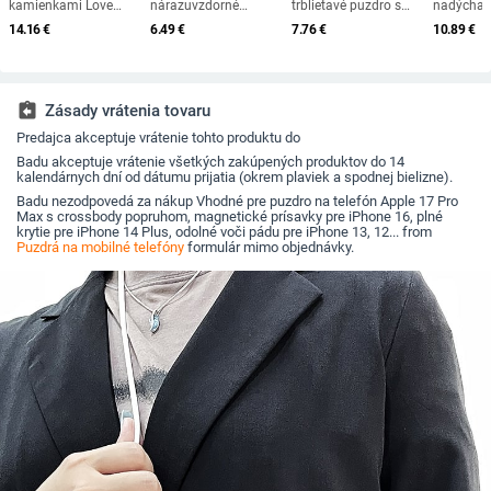
kamienkami Love
nárazuvzdorné
trblietavé puzdro s
nadýchan
Heart, ochranné
silikónové puzdro na
kresleným hadím
stojan s
14.16
€
6.49
€
7.76
€
10.89
€
puzdro pre iPhone 16,
telefón s kartónovou
pokovovaním pre
puzdrom 
15, 14, 13, 12, 11 Pro,
taškou pre Samsung
iPhone 16 15 14 13
pre iPhon
Xs Max, XR, 8Plus,
Galaxy S24 S23 S22
Pro Max Plus 11 12 X
13 15 16
SE2/SE3, TPU,
S21 Plus Ultra S20
Xr Xs Bling Camera
držiak
nárazuvzdorný zadný
S21 S23 FE, mäkké
Shockpoof Cover
assignment_return
Zásady vrátenia tovaru
kryt
TPU zadné puzdro
Predajca akceptuje vrátenie tohto produktu do
Badu akceptuje vrátenie všetkých zakúpených produktov do 14
kalendárnych dní od dátumu prijatia (okrem plaviek a spodnej bielizne).
Badu nezodpovedá za nákup Vhodné pre puzdro na telefón Apple 17 Pro
Max s crossbody popruhom, magnetické prísavky pre iPhone 16, plné
krytie pre iPhone 14 Plus, odolné voči pádu pre iPhone 13, 12... from
Puzdrá na mobilné telefóny
formulár mimo objednávky.