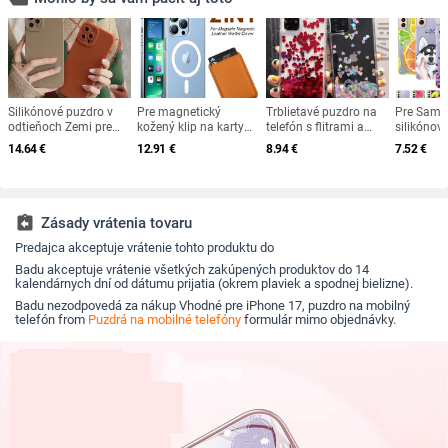
Silikónové puzdro v
Pre magnetický
Trblietavé puzdro na
Pre Sams
odtieňoch Zemi pre
kožený klip na karty
telefón s flitrami a
silikónov
iPhone 14 13 12 11
MagSafe pre iPhone
srdiečkami pre iPhone
mäkké pr
14.64
€
12.91
€
8.94
€
7.52
€
Pro Max 7 8 Plus SE 2
14 13 12 Pro Max 13
12 11Pro Max XR XS
puzdro p
X XR XS Max
12 Mini magnetický
Max X 8 7 6S Plus
Galaxy S 
Ochranný kryt
držiak na karty, puzdro
Dynamické tekuté
5G, prieh
objektívu fotoaparátu
na telefón,
puzdro pre 11 11Pro
S21 Ultra
príslušenstvo
assignment_return
Zásady vrátenia tovaru
Predajca akceptuje vrátenie tohto produktu do
Badu akceptuje vrátenie všetkých zakúpených produktov do 14
kalendárnych dní od dátumu prijatia (okrem plaviek a spodnej bielizne).
Badu nezodpovedá za nákup Vhodné pre iPhone 17, puzdro na mobilný
telefón from
Puzdrá na mobilné telefóny
formulár mimo objednávky.