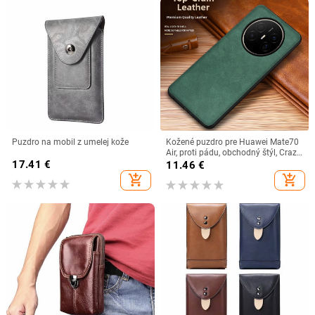
Puzdro na mobil z umelej kože
Kožené puzdro pre Huawei Mate70
Air, proti pádu, obchodný štýl, Crazy
17.41
€
Horse vzor Mate60 Pro
11.46
€
add_shopping_cart
add_shopping_cart