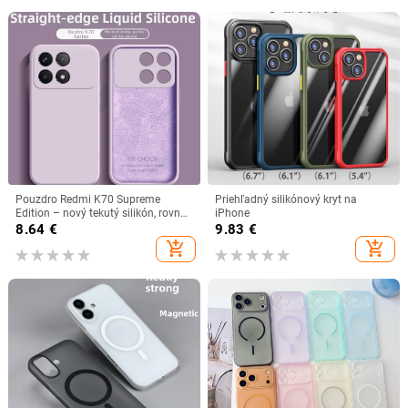
Pouzdro Redmi K70 Supreme
Priehľadný silikónový kryt na
Edition – nový tekutý silikón, rovné
iPhone
okraje, úplné krytie, proti pádu
8.64
€
9.83
€
add_shopping_cart
add_shopping_cart