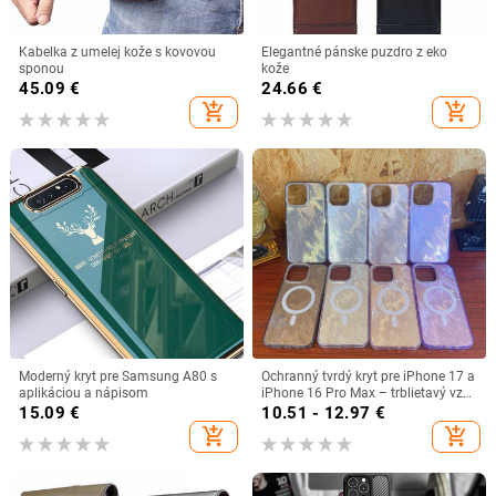
Kabelka z umelej kože s kovovou
Elegantné pánske puzdro z eko
sponou
kože
45.09
€
24.66
€
add_shopping_cart
add_shopping_cart
Moderný kryt pre Samsung A80 s
Ochranný tvrdý kryt pre iPhone 17 a
aplikáciou a nápisom
iPhone 16 Pro Max – trblietavý vzor
pierok, magnetické uchytenie, proti
15.09
€
10.51 - 12.97
€
pádu, PC+TPU
add_shopping_cart
add_shopping_cart