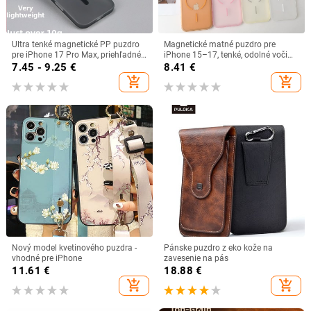
Ultra tenké magnetické PP puzdro
Magnetické matné puzdro pre
pre iPhone 17 Pro Max, priehľadné
iPhone 15–17, tenké, odolné voči
matné pevné puzdro
pádu, unisex
7.45 - 9.25
€
8.41
€
add_shopping_cart
add_shopping_cart
Nový model kvetinového puzdra -
Pánske puzdro z eko kože na
vhodné pre iPhone
zavesenie na pás
11.61
€
18.88
€
add_shopping_cart
add_shopping_cart