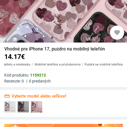
favorite
Vhodné pre iPhone 17, puzdro na mobilný telefón
14.17
€
y, tablety a notebooky
Mobilné telefóny a príslušenstvo
Puzdrá na mobilné telefóny
Kód produktu:
1159212
Recenzie:
0
|
0
predaných
straighten
Vyberte model alebo veľkosť