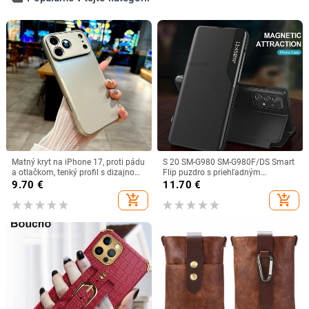
Matný kryt na iPhone 17, proti pádu
S 20 SM-G980 SM-G980F/DS Smart
a otlačkom, tenký profil s dizajnom
Flip puzdro s priehľadným
čepele
okienkom pre Samsung Galaxy S20
9.70
€
11.70
€
luxusný kryt na originálnom
add_shopping_cart
add_shopping_cart
koženom puzdre na mobilný telefón