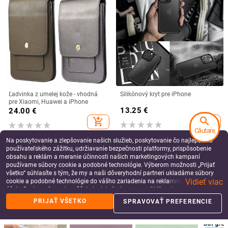
Ľadvinka z umelej kože - vhodná
Silikónový kryt pre iPhone
pre Xiaomi, Huawei a iPhone
13.25
€
24.00
€
search
add_shopping_cart
add_shopping_cart
Căutare
Na poskytovanie a zlepšovanie našich služieb, poskytovanie čo najlepšieho
používateľského zážitku, udržiavanie bezpečnosti platformy, prispôsobenie
obsahu a reklám a meranie účinnosti našich marketingových kampaní
používame súbory cookie a podobné technológie. Výberom možnosti „Prijať
všetko“ súhlasíte s tým, že my a naši dôveryhodní partneri ukladáme súbory
Vidieť viac
cookie a podobné technológie do vášho zariadenia na reklamné a analytické
účely. Svoje preferencie môžete kedykoľvek spravovať kliknutím na tlačidlo
„Spravovať preferencie“. Viac informácií nájdete v našich
Zásady ochrany
PRIJAŤ VŠETKO
SPRAVOVAŤ PREFERENCIE
údajov
.