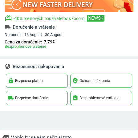
redeem
NEWSK
-10% pre nových používateľov s kódom:
local_shipping
Doručenie a vrátenie
Doručenie:
16 August - 30 August
€
Cena za doručenie:
7.79
Bezproblémové vrátenie
security
Bezpečnosť nakupovania
lock
policy
Bezpečná platba
Ochrana súkromia
local_shipping
assignment_return
Bezpečné doručenie
Bezproblémové vrátenie
more
Mohlo by sa vám páčiť aj toto