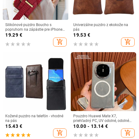
Silikónové puzdro Boucho s
Univerzálne puzdro z ekokože na
popruhom na zápästie pre iPhone
pás
13 12 Mini 11 Pro Max X Xs Max XR
19.29
€
19.53
€
7 6 8 Plus Nový mäkký silikónový
add_shopping_cart
add_shopping_cart
držiak na telefón s krokodílím
vzorom
Kožené puzdro na telefón - vhodné
Pouzdro Huawei Mate X7,
na pás
priehľadný PC, UV odolné, odolné
voči poškriabaniu, magnetické
15.43
€
10.00 - 13.14
€
prichytenie, dvojité okraje
add_shopping_cart
add_shopping_cart