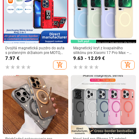
Dvojitá magnetická puzdro do auta
Magnetický kryt z kvapalného
s prstenným držiakom pre MOTO,
silikónu pre Xiaomi 17 Pro Max –
Infinix, TECNO a ZTE
15U Jelly, plná ochrana proti pádu,
7.97
€
9.63 - 12.09
€
pre K80
add_shopping_cart
add_shopping_cart
Priehľadné pokovovanie pre
Nový kryt pre iPhone 17, odolný