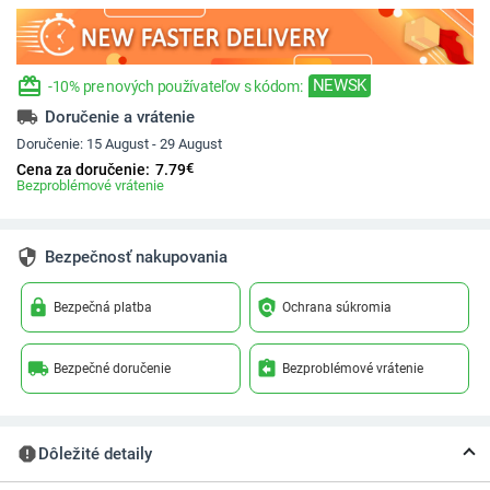
redeem
NEWSK
-10% pre nových používateľov s kódom:
local_shipping
Doručenie a vrátenie
Doručenie:
15 August - 29 August
€
Cena za doručenie:
7.79
Bezproblémové vrátenie
security
Bezpečnosť nakupovania
lock
policy
Bezpečná platba
Ochrana súkromia
local_shipping
assignment_return
Bezpečné doručenie
Bezproblémové vrátenie
report
Dôležité detaily