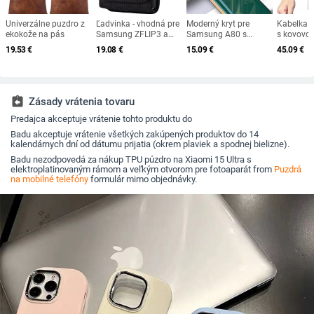
Univerzálne puzdro z
Ľadvinka - vhodná pre
Moderný kryt pre
Kabelka z
ekokože na pás
Samsung ZFLIP3 a
Samsung A80 s
s kovovo
Huawei P50
aplikáciou a nápisom
19.53
€
19.08
€
15.09
€
45.09
€
assignment_return
Zásady vrátenia tovaru
Predajca akceptuje vrátenie tohto produktu do
Badu akceptuje vrátenie všetkých zakúpených produktov do 14
kalendárnych dní od dátumu prijatia (okrem plaviek a spodnej bielizne).
Badu nezodpovedá za nákup TPU púzdro na Xiaomi 15 Ultra s
elektroplatinovaným rámom a veľkým otvorom pre fotoaparát from
Puzdrá
na mobilné telefóny
formulár mimo objednávky.