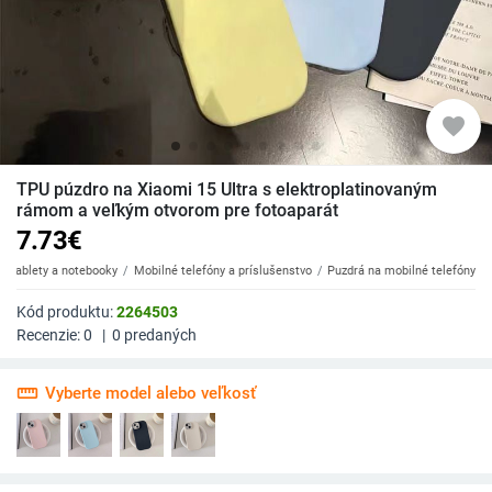
favorite
TPU púzdro na Xiaomi 15 Ultra s elektroplatinovaným
rámom a veľkým otvorom pre fotoaparát
7.73
€
y, tablety a notebooky
Mobilné telefóny a príslušenstvo
Puzdrá na mobilné telefóny
Kód produktu:
2264503
Recenzie:
0
|
0
predaných
straighten
Vyberte model alebo veľkosť