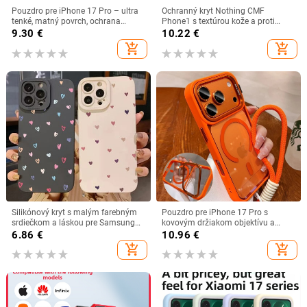
Pouzdro pre iPhone 17 Pro – ultra
Ochranný kryt Nothing CMF
tenké, matný povrch, ochrana
Phone1 s textúrou kože a proti
objektívu, proti pádu
pádu ochranou
9.30
€
10.22
€
add_shopping_cart
add_shopping_cart
Silikónový kryt s malým farebným
Pouzdro pre iPhone 17 Pro s
srdiečkom a láskou pre Samsung
kovovým držiakom objektívu a
Galaxy S25 S24 S23 Ultra S22 Plus
fóliou ochrannou objektívu —
6.86
€
10.96
€
S21 FE A16 A14 A13 A34 A54 A33
magnetické, nárazu odolné, držiak
add_shopping_cart
add_shopping_cart
objektívu, odvádzanie tepla, proti
otlačkom prstov