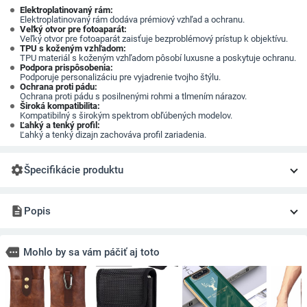
Elektroplatinovaný rám:
Elektroplatinovaný rám dodáva prémiový vzhľad a ochranu.
Veľký otvor pre fotoaparát:
Veľký otvor pre fotoaparát zaisťuje bezproblémový prístup k objektívu.
TPU s koženým vzhľadom:
TPU materiál s koženým vzhľadom pôsobí luxusne a poskytuje ochranu.
Podpora prispôsobenia:
Podporuje personalizáciu pre vyjadrenie tvojho štýlu.
Ochrana proti pádu:
Ochrana proti pádu s posilnenými rohmi a tlmením nárazov.
Široká kompatibilita:
Kompatibilný s širokým spektrom obľúbených modelov.
Ľahký a tenký profil:
Ľahký a tenký dizajn zachováva profil zariadenia.
settings
Špecifikácie produktu
description
Popis
more
Mohlo by sa vám páčiť aj toto