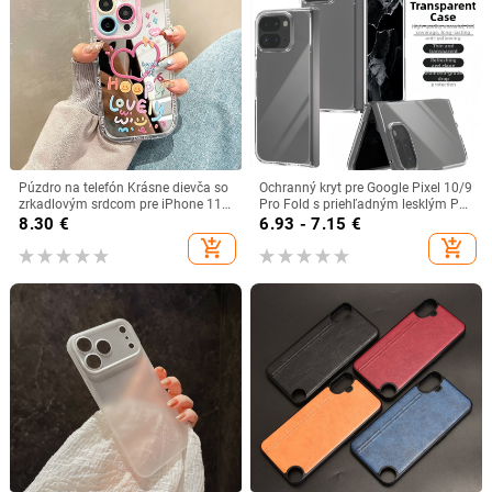
Púzdro na telefón Krásne dievča so
Ochranný kryt pre Google Pixel 10/9
zrkadlovým srdcom pre iPhone 11
Pro Fold s priehľadným lesklým PC
12 13 14 15 16 Pro Max,
tvrdým krytom
8.30
€
6.93 - 7.15
€
nárazuvzdorné zadné puzdro
add_shopping_cart
add_shopping_cart