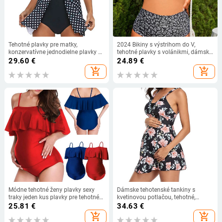
Tehotné plavky pre matky,
2024 Bikiny s výstrihom do V,
konzervatívne jednodielne plavky s
tehotné plavky s volánikmi, dámske
rozparkom, bodkovaná sukňa,
potlačené plavky s vysokým pásom,
29.60
€
24.89
€
plážové oblečenie pre tehotné ženy
plavky pre ženy, kúpanie, plávanie,
add_shopping_cart
add_shopping_cart
plážové oblečenie
Módne tehotné ženy plavky sexy
Dámske tehotenské tankiny s
traky jeden kus plavky pre tehotné
kvetinovou potlačou, tehotné,
letné tehotenské oblečenie potlač
dvojdielne plážové plavky, veľkosť
25.81
€
34.63
€
plavky oblečenie
M-2xl, plážové oblečenie, sexi
add_shopping_cart
add_shopping_cart
plavky, plavky