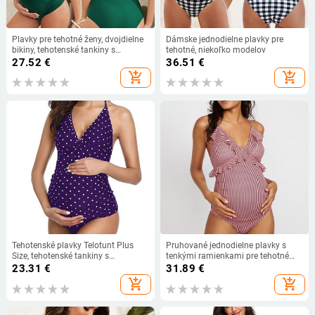
Plavky pre tehotné ženy, dvojdielne
Dámske jednodielne plavky pre
bikiny, tehotenské tankiny s
tehotné, niekoľko modelov
výstrihom do V a volánikmi,
27.52
€
36.51
€
plážové plavky pre tehotné ženy
add_shopping_cart
add_shopping_cart
Tehotenské plavky Telotunt Plus
Pruhované jednodielne plavky s
Size, tehotenské tankiny s
tenkými ramienkami pre tehotné
bodkovanou potlačou, bikiny,
ženy
23.31
€
31.89
€
plavky, plážové oblečenie pre
add_shopping_cart
add_shopping_cart
tehotné, oblek JU