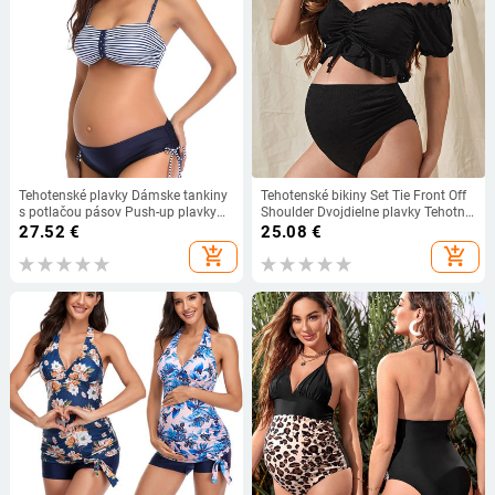
Tehotenské plavky Dámske tankiny
Tehotenské bikiny Set Tie Front Off
s potlačou pásov Push-up plavky
Shoulder Dvojdielne plavky Tehotné
Dámske letné bikiny Plážové
ženy Kúpajúce sa Čierne plavky
27.52
€
25.08
€
oblečenie Tehotné oblek Bikiny
Letné plážové plavky
add_shopping_cart
add_shopping_cart
2023 Mujer