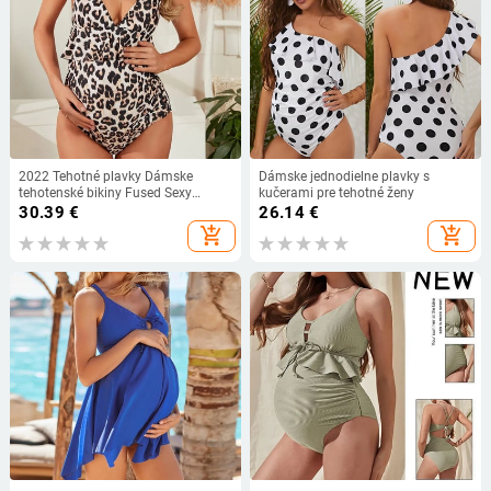
2022 Tehotné plavky Dámske
Dámske jednodielne plavky s
tehotenské bikiny Fused Sexy
kučerami pre tehotné ženy
plavky Novopečené plážové
30.39
€
26.14
€
oblečenie pre mamičky Tehotenské
add_shopping_cart
add_shopping_cart
plavky Plavky Outfity