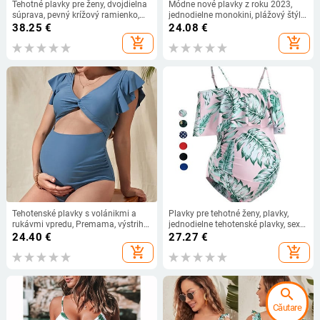
Tehotné plavky pre ženy, dvojdielna
Módne nové plavky z roku 2023,
súprava, pevný krížový ramienko,
jednodielne monokini, plážový štýl,
tehotenské plavky, sukňa, módne
sexy plavky, tehotné ženy, plážové
38.25
€
24.08
€
letné plavky, detské plavky
oblečenie, jednofarebné volánikové
add_shopping_cart
add_shopping_cart
plavky
Tehotenské plavky s volánikmi a
Plavky pre tehotné ženy, plavky,
rukávmi vpredu, Premama, výstrih
jednodielne tehotenské plavky, sexy
do V, duté plavky pre tehotné ženy,
plavky s trakmi, plus veľkosť,
24.40
€
27.27
€
plážový štýl, bikiny
tehotenské plavky
add_shopping_cart
add_shopping_cart
search
Căutare