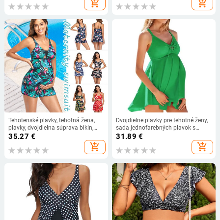
add_shopping_cart
add_shopping_cart
Plážové oblečenie Bikiny
Tehotenské plavky, tehotná žena,
Dvojdielne plavky pre tehotné ženy,
plavky, dvojdielna súprava bikín,
sada jednofarebných plavok s
oblečenie s potlačou, sukňa s
krížovým popruhom, tehotenské
35.27
€
31.89
€
popruhom, plážové oblečenie, plus
plavky, sukňa, plážové oblečenie
add_shopping_cart
add_shopping_cart
veľkosť