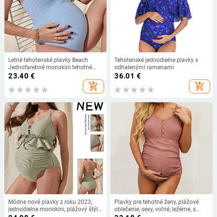
Letné tehotenské plavky Beach
Tehotenské jednodielne plavky s
Jednofarebné monokini tehotné
odhalenými ramenami
ženy plavky s hlbokým výstrihom
23.40
€
36.01
€
plavky kupajúci sa plavky
add_shopping_cart
add_shopping_cart
tehotenské bikiny
Módne nové plavky z roku 2023,
Plavky pre tehotné ženy, plážové
jednodielne monokini, plážový štýl,
oblečenie, sexy, voľné, ležérne, s
sexy plavky, tehotné ženy, plážové
trakmi, plus veľkosť, tehotenské