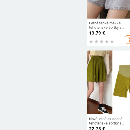
Letné tenké mäkké
tehotenské šortky s
elastickým pásom a
13.79
€
širokými nohavicami,
add_s
oblečenie pre tehotné že
Nové letné skladané
tehotenské šortky s
vysokým pásom a široký
22.75
€