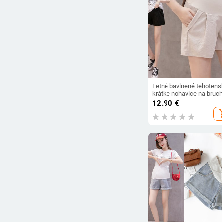
Letné bavlnené tehotens
krátke nohavice na bruch
tehotné ženy, šortky,
12.90
€
tehotenské krátke nohav
add_s
nastaviteľné oblečenie n
brucho v kórejskom štýle