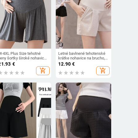
M-4XL Plus Size tehotné
Letné bavlnené tehotenské
ženy šortky široké nohavice
krátke nohavice na brucho,
tehotenské krátke nohavice
tehotné ženy, šortky,
21.93
€
12.90
€
jednofarebné tehotenské
tehotenské krátke nohavice,
add_shopping_cart
add_shopping_cart
oot cut
nastaviteľné oblečenie na
brucho v kórejskom štýle