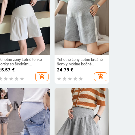
Tehotné ženy Letné tenké
Tehotné ženy Letné brušné
ortky so širokými
šortky Módne bočné
nohavicami Pohodlné
pruhované patchworkové
25.57
€
24.79
€
bavlnené nohavice
vysoké pásové tehotenské
add_shopping_cart
add_shopping_cart
Tehotenské vysoké pásové
bavlnené nohavice Voľné
oľné ležérne ľanové šortky
ležérne športové šortky