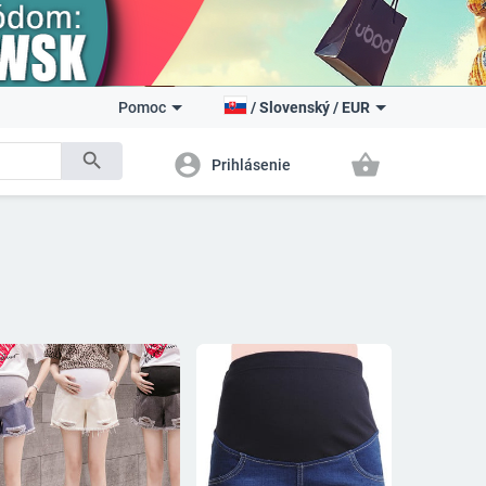
Pomoc
/
Slovenský
/
EUR
search
account_circle
shopping_basket
Prihlásenie