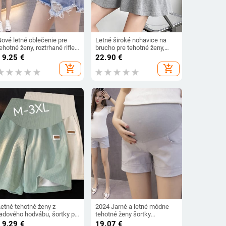
Nové letné oblečenie pre
Letné široké nohavice na
ehotné ženy, roztrhané rifle,
brucho pre tehotné ženy,
ortky, letné tehotné ženy,
tehotenské nohavice s
19.25
€
22.90
€
oľné šortky 2022,
vysokým pásom, voľné
add_shopping_cart
add_shopping_cart
tehotenské nohavice pre
ležérne športové krátke
mamičky
nohavice z bavlnených
pevných nohavíc
Letné tehotné ženy z
2024 Jarné a letné módne
ľadového hodvábu, šortky po
tehotné ženy šortky
olená, plus veľkosť,
jednofarebné ležérne brušné
19.29
€
19.07
€