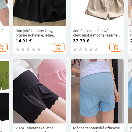
né
Kórejské tehotné ženy,
Jarné a jesenné nové
brušné nohavice, letné
dievčenské módne ležérne
tové
voľné, ležérne, tehotenské
kožené šortky s vysokým
14.91
€
37.79
€
re
športové nohavice po
pásom v čisto farebných
hopping_cart
add_shopping_cart
add_shopping_cart
kolená, široké nohavice
farbách
ice
é
2024 Tehotenské letné
Módne tehotenské džínsové
K