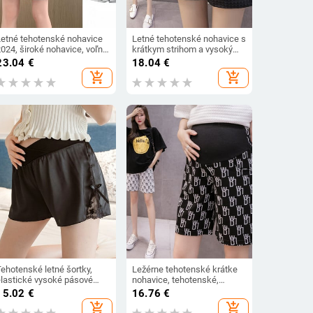
Letné tehotenské nohavice
Letné tehotenské nohavice s
024, široké nohavice, voľné
krátkym strihom a vysokým
rovné, s elastickým pásom a
pásom, široké nohavice pre
23.04
€
18.04
€
brušnými šortkami,
tehotné ženy, empírové
add_shopping_cart
add_shopping_cart
blečenie pre tehotné ženy,
šortky, voľné tehotenské
ležérne tehotenské
nohavice Dobby
oblečenie
ehotenské letné šortky,
Ležérne tehotenské krátke
elastické vysoké pásové
nohavice, tehotenské,
itness krátke tehotné
tehotné, kvetinové, letné, s
15.02
€
16.76
€
nohavice, mäkké brušné
bruškom, džínsy Looe
add_shopping_cart
add_shopping_cart
ortky pre ženy, tehotenské