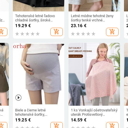
Tehotenské letné ľadovo
Letné módne tehotné ženy
ízky
chladné šortky, široké
šortky tenké vrchné
2
ľné
nohavice, voľné rovné
oblečenie bavlnené brušné
19.29
€
23.16
€
oblečenie pre tehotné ženy,
nohavice s vreckami
hopping_cart
add_shopping_cart
add_shopping_cart
elastický pás, brucho,
jednofarebné tehotenské
o
tehotenské šortky 2024
nohavice so širokými
nohavicami
ké
Biele a čierne letné
1 ks Vonkajší ošetrovateľský
T
é
tehotenské šortky,
uterák Protisvetlový
,
tehotenské oblečenie,
maskovací plášť
f
19.25
€
14.59
€
,
nohavice pre tehotné ženy,
Multifunkčný kryt Cape
hopping_cart
add_shopping_cart
add_shopping_cart
oblečenie s elastickým
Priedušný a tenký v lete
š