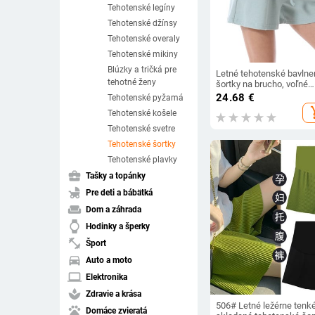
Tehotenské legíny
Tehotenské džínsy
Tehotenské overaly
Tehotenské mikiny
Blúzky a tričká pre
Letné tehotenské bavlne
tehotné ženy
šortky na brucho, voľné
ležérne tehotenské špor
24.68
€
Tehotenské pyžamá
oblečenie, plus veľkosť p
add_s
Tehotenské košele
tehotné ženy, vaflové
nohavice, šortky a nohav
Tehotenské svetre
Tehotenské šortky
Tehotenské plavky
business_center
Tašky a topánky
child_friendly
Pre deti a bábätká
weekend
Dom a záhrada
watch
Hodinky a šperky
fitness_center
Šport
directions_car
Auto a moto
laptop
Elektronika
spa
Zdravie a krása
506# Letné ležérne tenk
pets
Domáce zvieratá