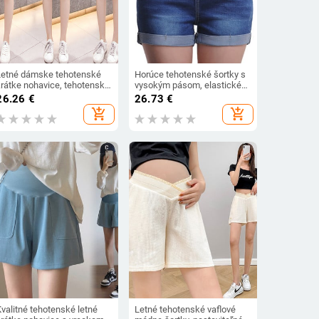
Letné dámske tehotenské
Horúce tehotenské šortky s
krátke nohavice, tehotenské
vysokým pásom, elastické
šortky s vysokým pásom,
tehotenské džínsové
26.26
€
26.73
€
džínsy s veľkými rozmermi
nohavice, letné krátke džínsy
add_shopping_cart
add_shopping_cart
pre tehotné ženy, módne
jarné oblečenie
valitné tehotenské letné
Letné tehotenské vaflové