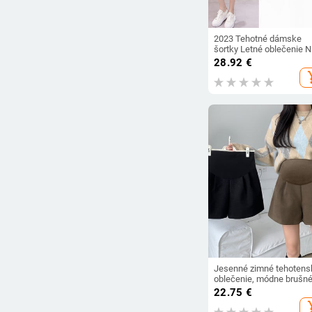
2023 Tehotné dámske
šortky Letné oblečenie N
pás Denim Nové jarné vo
28.92
€
nohavice pre ženy
add_s
Jesenné zimné tehotens
oblečenie, módne brušn
šortky s vysokým pásom
22.75
€
voľné tehotné ženy, čižmy
add_s
nohavice so širokými