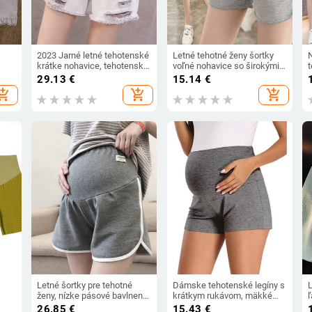
2023 Jarné letné tehotenské
Letné tehotné ženy šortky
krátke nohavice, tehotenské
voľné nohavice so širokými
t
šortky, tehotné džínsy,
nohavicami pre mamičky,
š
29.13
€
15.14
€
jesenné džínsy s bruškom,
nízky pás, jednofarebné
v
hopping_cart
add_shopping_cart
add_shopping_cart
ny
voľné
tehotenské bavlnené šortky
s vreckámi
Letné šortky pre tehotné
Dámske tehotenské legíny s
ženy, nízke pásové bavlnené
krátkym rukávom, mäkké
mi
športové šortky, letné
nastaviteľné pásy, tehotné
k
26.85
€
15.43
€