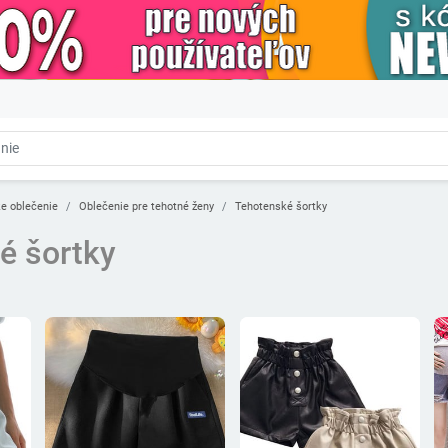
e oblečenie
Oblečenie pre tehotné ženy
Tehotenské šortky
é šortky