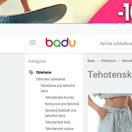
menu
Badu
Oblečenie
Dámsk
Kategórie
Tehotensk
local_offer
Oblečenie
Dámske oblečenie
Oblečenie pre tehotné
ženy
Tehotenské bundy
Nohavice pre tehotné
Spodná bielizeň pre
tehotné ženy
Tehotenské šaty
Tehotenské sukne