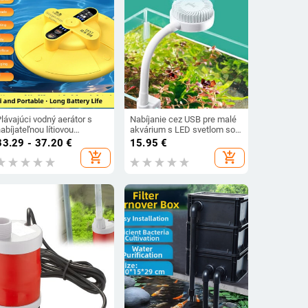
lávajúci vodný aerátor s
Nabíjanie cez USB pre malé
abíjateľnou lítiovou
akvárium s LED svetlom so
atériou, dvojité využitie,
samostatným vypínačom,
33.29 - 37.20
€
15.95
€
prenosný a vodotesný, veľmi
vysoký jas, mini akvárium s
add_shopping_cart
add_shopping_cart
ichý
klipom, vodná trávna lampa