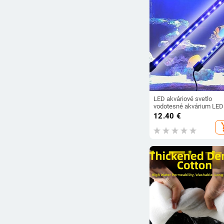
LED akváriové svetlo
vodotesné akvárium LED
osvetlenie sterilizátor pre
12.40
€
akvárium ponorný vodný
add_s
sterilizátor