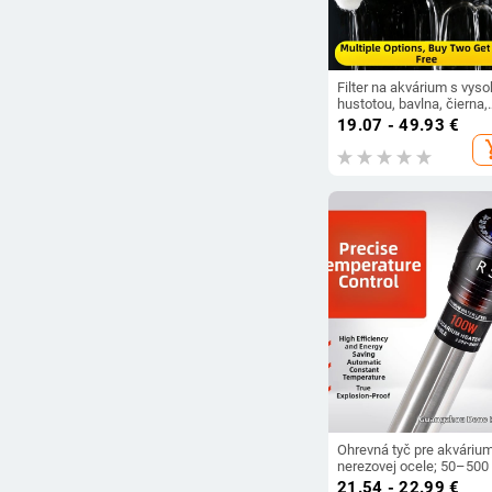
Filter na akvárium s vys
hustotou, bavlna, čierna,
zahustená biochemická
19.07 - 49.93
€
bavlna, čistenie vody z
add_s
ratanu, bavlny, filtračný
materiál na korytnačku,
filtračná špongia
Ohrevná tyč pre akvárium
nerezovej ocele; 50–500
0,4 kg; značka Risheng)
21.54 - 22.99
€