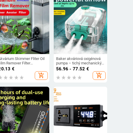
Akvárium Skimmer Fliter Oil
Baker akváriová oxigénová
ilm Remover Filter
pumpa – tichý mechanický
Kyslíkové čerpadlo 300L/H
aerátor, vysoký výkon, Nie je
20.13
€
56.96 - 77.52
€
Povrchová voda Čistená
dovážané, hmotnosť 2000 g
add_shopping_cart
add_shopping_cart
astaviteľný prietok
Akvárium Aerácia Pet