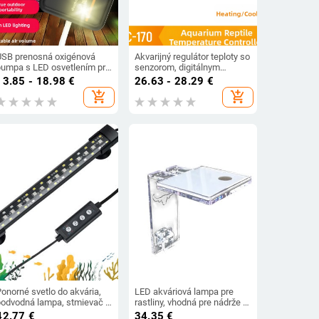
USB prenosná oxigénová
Akvarijný regulátor teploty so
pumpa s LED osvetlením pre
senzorom, digitálnym
ybolov (Nie je dovážaná · Iný
displejom a výstupom,
13.85 - 18.98
€
26.63 - 28.29
€
egión · Cezhraničný export:
inteligentná regulácia
add_shopping_cart
add_shopping_cart
Áno)
teploty, presnosť 1°
onorné svetlo do akvária,
LED akváriová lampa pre
podvodná lampa, stmievač s
rastliny, vhodná pre nádrže s
plným spektrom, WRGB,
hrúbkou 3-8 mm, vodná
42.77
€
34.35
€