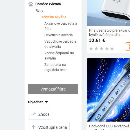
pets
Domáce zvieratá
Ryby
Technika akvária
Akváriové čerpadlá a
filtre
Príslušenstvo pre akvári
kyslíkové čerpadlo,
Osvetlenie akvária
nabíjanie, dvojúčelové
33.61
€
Vzduchové čerpadlá
vzduchové čerpadlo, USB
add_s
do akvária
lítiová batéria, prenosné,
stlmené, vonkajšie, rybol
Vodné čerpadlá do
akvária
Zariadenia na
reguláciu tepla
Vymazať filtre
arrow_drop_down
Objednať
compare_arrows
Zhoda
Podvodné LED akváriové
arrow_upward
Vzostupná cena