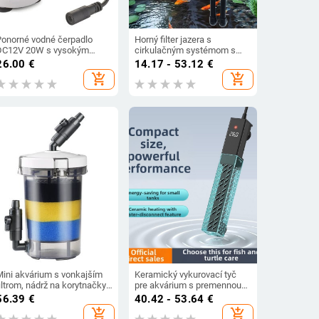
Ponorné vodné čerpadlo
Horný filter jazera s
DC12V 20W s vysokým
cirkulačným systémom s
zdvihom 20FT, fontánové
turnover boxom a kvapkacím
26.00
€
14.17 - 53.12
€
čerpadlo s vysokým
boxom — Plastová
add_shopping_cart
add_shopping_cart
prietokom, bezkefové DC
konštrukcia — Žiadny dovoz
čerpadlo pre domáce
azierko, fontánu s akváriom
Mini akvárium s vonkajším
Keramický vykurovací tyč
iltrom, nádrž na korytnačky,
pre akvárium s premennou
ilter na akvárium,
frekvenciou, automatickým
56.39
€
40.42 - 53.64
€
redfiltračné vedro, akvárium
udržiavaním konštantnej
add_shopping_cart
add_shopping_cart
 trávou, priehľadné vedro
teploty a presnou reguláciou