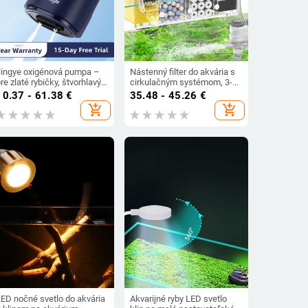
Jingye oxigénová pumpa –
Nástenný filter do akvária s
re zlaté rybičky, štvorhlavý
cirkulačným systémom, 3-v-
aerátor s vysokým objemom
1 oxigenácia a čistenie vody,
10.37 - 61.38
€
35.48 - 45.26
€
vzduchu, domáca vodná
plast, Songbao 22222
add_shopping_cart
add_shopping_cart
pumpa do akvária, 1 kg
LED nočné svetlo do akvária
Akvarijné ryby LED svetlo