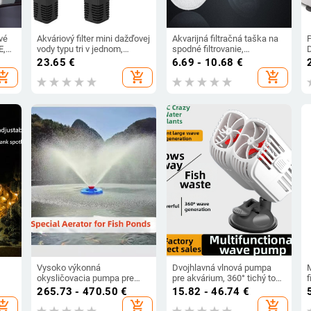
vé
Akváriový filter mini dažďovej
Akvarijná filtračná taška na
E,
vody typu tri v jednom,
spodné filtrovanie,
cirkulačný filter na čistenie a
polyesterová filtračná
23.65
€
6.69 - 10.68
€
okysličenie akváriovej vody
tkanina, filtrácia kvapalín,
hopping_cart
add_shopping_cart
add_shopping_cart
220V-240V /Hz50
suché/mokré oddelenie
j
Vysoko výkonná
Dvojhlavná vlnová pumpa
okysličovacia pumpa pre
pre akvárium, 360° tichý tok,
f
rybník – plávajúca, 220V
s prísavkami
f
265.73 - 470.50
€
15.82 - 46.74
€
p
hopping_cart
add_shopping_cart
add_shopping_cart
s