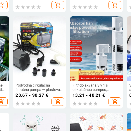
jas nízkoteplotné USB lampy
dvojúčelové použitie
hopping_cart
add_shopping_cart
add_shopping_cart
na akvárium
né
Podvodná cirkulačná
Filtr do akvária 3 v 1 s
dlo
filtračná pumpa — plastová
cirkulačnou pumpou,
konštrukcia, pôvod
zabudovanou oxigénovou
28.67 - 90.27
€
13.21 - 40.21
€
 na
Guangdong, tichý chod,
pumpou, tichý chod
r
hopping_cart
add_shopping_cart
add_shopping_cart
oxigénová funkcia, Star
Creation