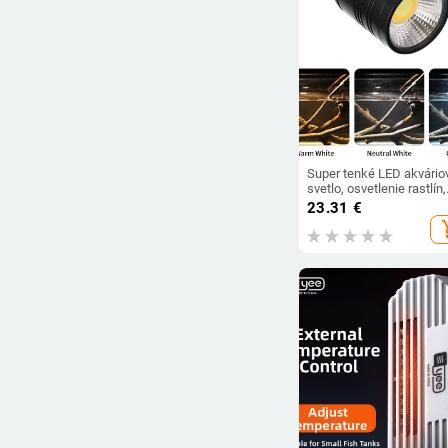
Super tenké LED akvário
svetlo, osvetlenie rastlín,
pestovateľské svetlo
23.31
€
3W/5W/6W, osvetlenie
add_s
vodných rastlín, vodotes
lampa s klipom pre akvá