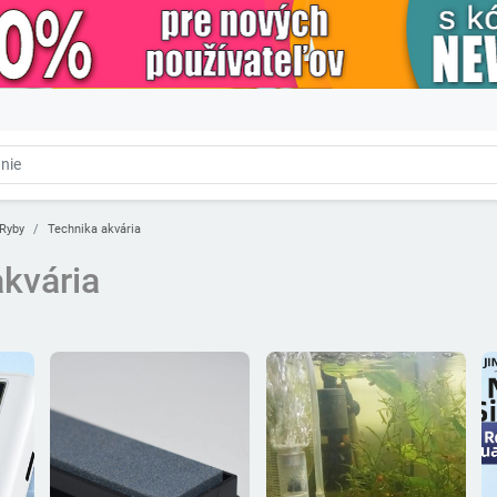
Ryby
Technika akvária
kvária