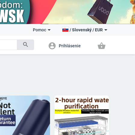
Pomoc
/
Slovenský
/
EUR
search
account_circle
shopping_basket
Prihlásenie