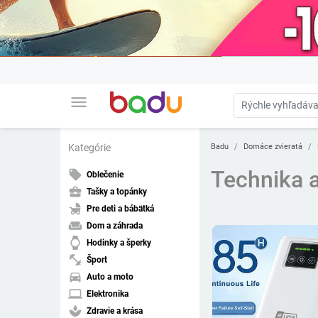
menu
Badu
Domáce zvieratá
Kategórie
Technika a
local_offer
Oblečenie
business_center
Tašky a topánky
child_friendly
Pre deti a bábätká
weekend
Dom a záhrada
watch
Hodinky a šperky
fitness_center
Šport
directions_car
Auto a moto
laptop
Elektronika
spa
Zdravie a krása