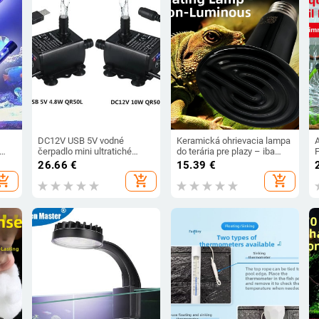
DC12V USB 5V vodné
Keramická ohrievacia lampa
čerpadlo mini ultratiché
do terária pre plazy – iba
F
bezkartáčové ponorné vodné
teplo, bez svetla
26.66
€
15.39
€
čerpadlo pre záhradné
hopping_cart
add_shopping_cart
add_shopping_cart
akvárium
N