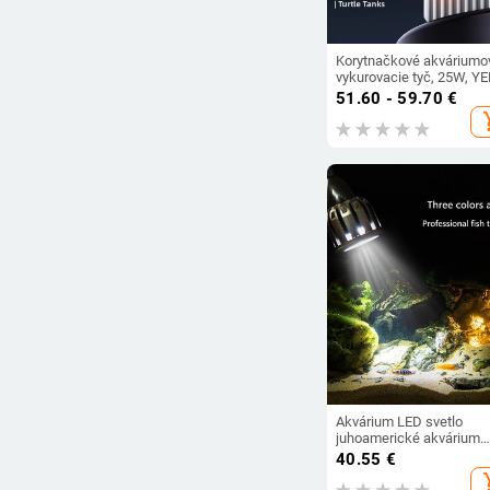
Korytnačkové akváriumo
vykurovacie tyč, 25W, YE
1kg
51.60 - 59.70
€
add_s
Akvárium LED svetlo
juhoamerické akvárium
bodové svetlo dekorácia
40.55
€
rastlín pestovať diaľkové
add_s
ovládanie stmievateľná