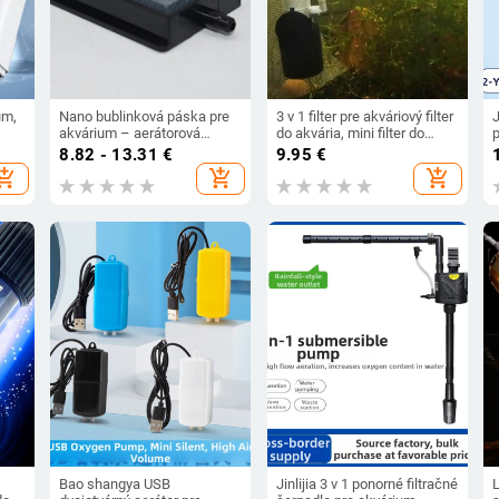
um,
Nano bublinková páska pre
3 v 1 filter pre akváriový filter
akvárium – aerátorová
do akvária, mini filter do
p
doska, bublinkový kameň a
akvária, ponorný filter do
8.82 - 13.31
€
9.95
€
,
oxigénová pumpa
akvária s kyslíkom
hopping_cart
add_shopping_cart
add_shopping_cart
ov
Bao shangya USB
Jinlijia 3 v 1 ponorné filtračné