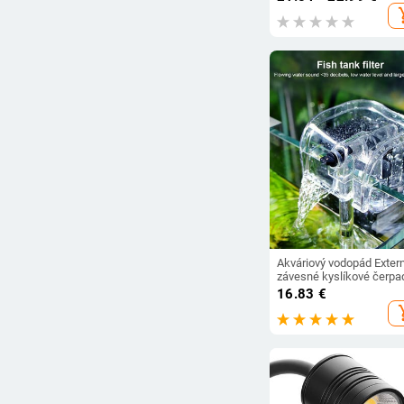
add_s
Akváriový vodopád Exter
závesné kyslíkové čerpa
Vodný filter Čistá kvalita
16.83
€
vody pre akváriovú nádrž
add_s
ryby