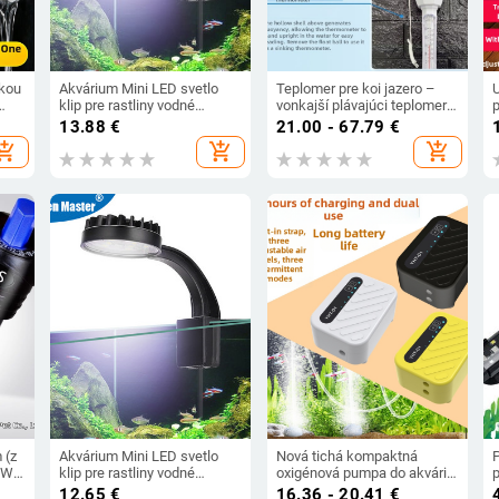
okou
Akvárium Mini LED svetlo
Teplomer pre koi jazero –
klip pre rastliny vodné
vonkajší plávajúci teplomer
sladkovodné trávy vysoký
pre jazero, bazén a záhradu
r
13.88
€
21.00 - 67.79
€
jas nízkoteplotné USB lampy
r
hopping_cart
add_shopping_cart
add_shopping_cart
na akvárium
 (z
Akvárium Mini LED svetlo
Nová tichá kompaktná
P
 W;
klip pre rastliny vodné
oxigénová pumpa do akvária,
sladkovodné trávy vysoký
oxigenátor, dobíjateľná,
12.65
€
16.36 - 20.41
€