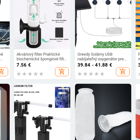
vé
Akváriový filter Praktické
Greedy Solárny USB
P
biochemické špongiové filtre
nabíjateľný oxygenátor pre
n
do akvária Mini viacvrstvový
vonkajšie rybníky a akváriá –
b
7.56
€
39.84 - 41.88
€
filter pre malé akvárium
ľahký, hmotnosť 350 g
hopping_cart
add_shopping_cart
add_shopping_cart
ná
t
rium