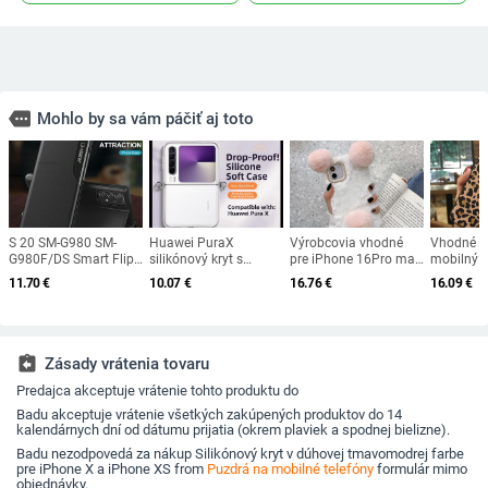
more
Mohlo by sa vám páčiť aj toto
S 20 SM-G980 SM-
Huawei PuraX
Výrobcovia vhodné
Vhodné p
G980F/DS Smart Flip
silikónový kryt s
pre iPhone 16Pro max
mobilný t
puzdro s priehľadným
háčikom na
roztomilé plyšové
nová teku
11.70
€
10.07
€
16.76
€
16.09
€
okienkom pre
crossbody, mäkký kryt,
puzdro na mobilný
zábavné, 
Samsung Galaxy S20
proti pádu
telefón panda Apple
mladistvé
luxusný kryt na
15 hrejivá škrupina na
osobnosť,
originálnom koženom
ruky
odvod tep
puzdre na mobilný
assignment_return
Zásady vrátenia tovaru
telefón
Predajca akceptuje vrátenie tohto produktu do
Badu akceptuje vrátenie všetkých zakúpených produktov do 14
kalendárnych dní od dátumu prijatia (okrem plaviek a spodnej bielizne).
Badu nezodpovedá za nákup Silikónový kryt v dúhovej tmavomodrej farbe
pre iPhone X a iPhone XS from
Puzdrá na mobilné telefóny
formulár mimo
objednávky.