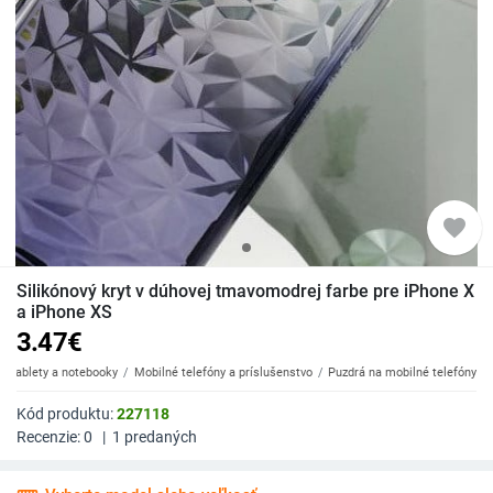
favorite
Silikónový kryt v dúhovej tmavomodrej farbe pre iPhone X
a iPhone XS
3.47
€
y, tablety a notebooky
Mobilné telefóny a príslušenstvo
Puzdrá na mobilné telefóny
Kód produktu:
227118
Recenzie:
0
|
1
predaných