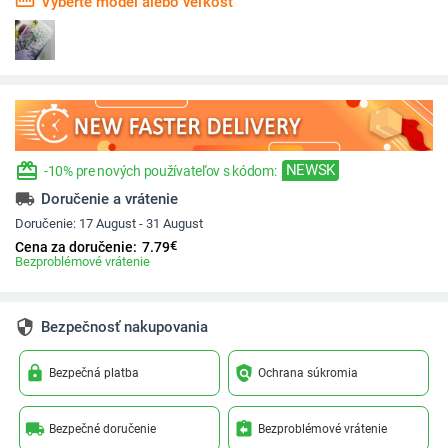
straighten
Vyberte model alebo veľkosť
redeem
NEWSK
-10% pre nových používateľov s kódom:
local_shipping
Doručenie a vrátenie
Doručenie:
17 August - 31 August
€
Cena za doručenie:
7.79
Bezproblémové vrátenie
security
Bezpečnosť nakupovania
lock
policy
Bezpečná platba
Ochrana súkromia
local_shipping
assignment_return
Bezpečné doručenie
Bezproblémové vrátenie