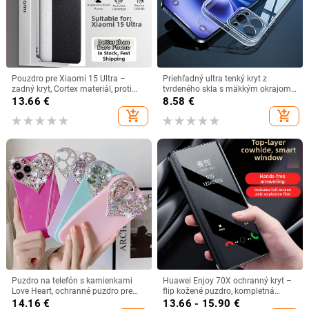
Pouzdro pre Xiaomi 15 Ultra –
Priehľadný ultra tenký kryt z
zadný kryt, Cortex materiál, proti
tvrdeného skla s mäkkým okrajom
pádu, spracovanie Impression
pre iPhone 17 Pro Max
13.66
€
8.58
€
add_shopping_cart
add_shopping_cart
Puzdro na telefón s kamienkami
Huawei Enjoy 70X ochranný kryt –
Love Heart, ochranné puzdro pre
flip kožené puzdro, kompletná
iPhone 16, 15, 14, 13, 12, 11 Pro, Xs
ochrana, proti pádu, mäkký obal,
14.16
€
13.66 - 15.90
€