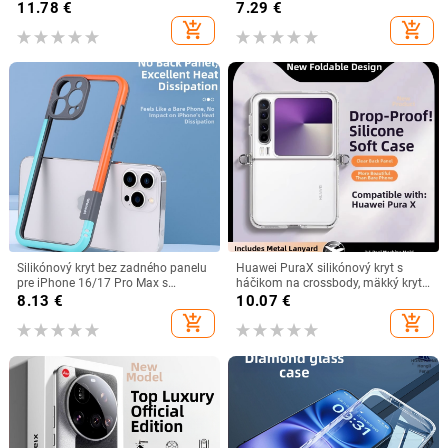
ochrana objektívu, 60RS shell, PC
plnou ochranou pre skladací displej
11.78
€
7.29
€
materiál, povrch s olejovou
MATEX5
add_shopping_cart
add_shopping_cart
injekciou, odvod tepla, proti pádu
Silikónový kryt bez zadného panelu
Huawei PuraX silikónový kryt s
pre iPhone 16/17 Pro Max s
háčikom na crossbody, mäkký kryt,
chladiacimi výrezmi a kontrastnou
proti pádu
8.13
€
10.07
€
farbou
add_shopping_cart
add_shopping_cart