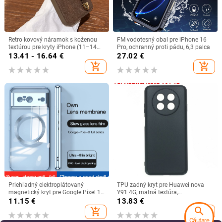
Retro kovový náramok s koženou
FM vodotesný obal pre iPhone 16
textúrou pre kryty iPhone (11–14
Pro, ochranný proti pádu, 6,3 palca
Pro/Pro Max)
13.41 - 16.64
€
27.02
€
add_shopping_cart
add_shopping_cart
Priehľadný elektroplátovaný
TPU zadný kryt pre Huawei nova
magnetický kryt pre Google Pixel 10
Y91 4G, matná textúra,
s úplnou ochranou Pixel 9 Pro a
vstrekovanie, podpora
11.15
€
13.83
€
Pixel 8A
prispôsobenia
search
add_shopping_cart
add_shopping_cart
Căutare