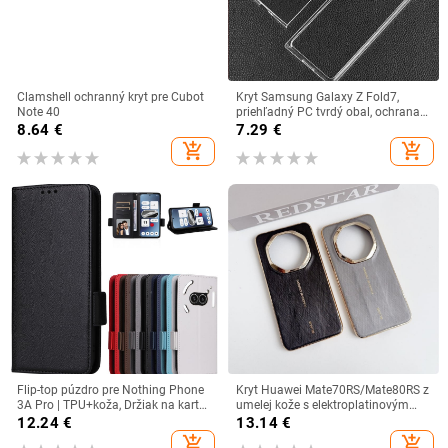
Clamshell ochranný kryt pre Cubot
Kryt Samsung Galaxy Z Fold7,
Note 40
priehľadný PC tvrdý obal, ochrana
proti pádu, odvádzanie tepla
8.64
€
7.29
€
add_shopping_cart
add_shopping_cart
Flip-top púzdro pre Nothing Phone
Kryt Huawei Mate70RS/Mate80RS z
3A Pro | TPU+koža, Držiak na karty,
umelej kože s elektroplatinovým
Prispôsobiteľný, Odolný proti
povrchom a vzorom zlatého a
12.24
€
13.14
€
nárazom
strieborného brokátu – Výnimočný
add_shopping_cart
add_shopping_cart