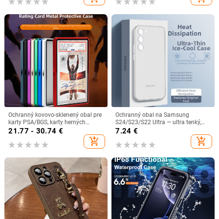
Majster
Ochranný kovovo-sklenený obal pre
Ochranný obal na Samsung
karty PSA/BGS, karty herných
S24/S23/S22 Ultra — ultra tenký,
hviezd
priezračná biela, plné krytie,
21.77 - 30.74
€
7.24
€
rozptyľovanie tepla, odolné voči
add_shopping_cart
add_shopping_cart
pádom