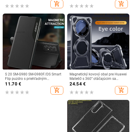
Max, XR, 8Plus, SE2/SE3, TPU,
materiál: preglejka
add_shopping_cart
add_shopping_cart
nárazuvzdorný zadný kryt
S 20 SM-G980 SM-G980F/DS Smart
Magnetický kovový obal pre Huawei
Flip puzdro s priehľadným
Mate60 s 360° otáčajúcim sa
okienkom pre Samsung Galaxy S20
stojanom – proti pádu pre Mate60,
11.70
€
24.54
€
luxusný kryt na originálnom
Mate60 Pro a Mate60 Pro+
add_shopping_cart
add_shopping_cart
koženom puzdre na mobilný telefón