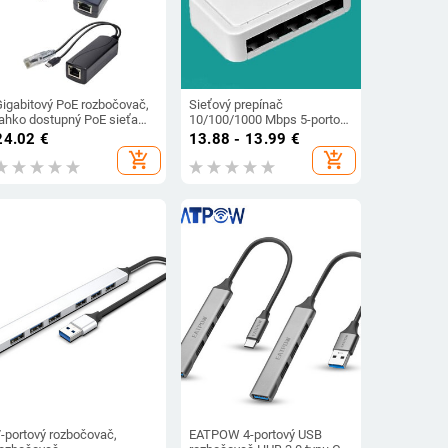
Gigabitový PoE rozbočovač,
Sieťový prepínač
ľahko dostupný PoE sieťam,
10/100/1000 Mbps 5-portový
široko aplikačný rozbočovač,
ethernetový mini prepínač,
24.02
€
13.88 - 13.99
€
dropshipping
internetový rozbočovač,
add_shopping_cart
add_shopping_cart
stolný počítač, RJ45 sieťový
rozbočovač
7-portový rozbočovač,
EATPOW 4-portový USB