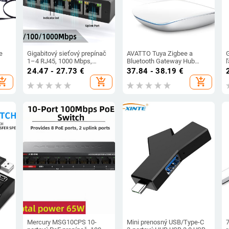
e
Gigabitový sieťový prepínač
AVATTO Tuya Zigbee a
1–4 RJ45, 1000 Mbps,
Bluetooth Gateway Hub
Gigabit Ethernet
Smart Home Bridge Smart
24.47 - 27.73
€
37.84 - 38.19
€
4-
Life Bezdrôtové diaľkové
hopping_cart
add_shopping_cart
add_shopping_cart
y,
ovládanie hlasom pre Alexa
Google Home
Mercury MSG10CPS 10-
Mini prenosný USB/Type-C