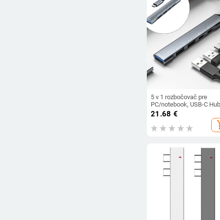
Vymazať filtre
5 v 1 rozbočovač pre
PC/notebook, USB-C Hub
prenos dát, napájanie,
21.68
€
gigabitový ethernetový
add_s
multiportový adaptér, hub
typu C, RJ45 LAN adapté