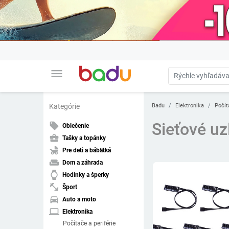
menu
Badu
Elektronika
Počít
Kategórie
Sieťové uz
local_offer
Oblečenie
business_center
Tašky a topánky
child_friendly
Pre deti a bábätká
weekend
Dom a záhrada
watch
Hodinky a šperky
fitness_center
Šport
directions_car
Auto a moto
laptop
Elektronika
Počítače a periférie