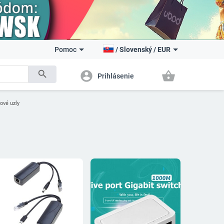
Pomoc
/
Slovenský
/
EUR
search
account_circle
shopping_basket
Prihlásenie
ové uzly