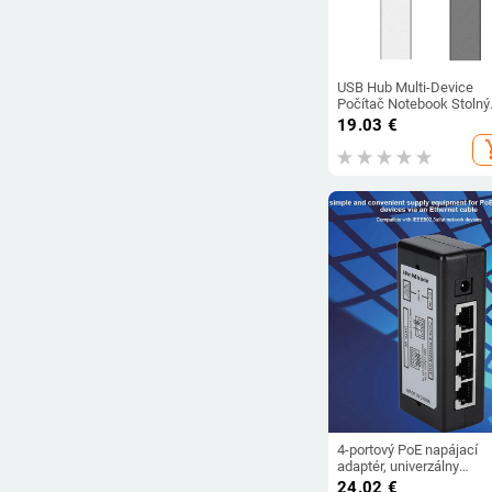
USB Hub Multi-Device
Počítač Notebook Stolný
USB Hub Čítačka SD/TF
19.03
€
kariet Multi-Type-C Hub
add_s
Adaptér pre MacBook Pr
4-portový PoE napájací
adaptér, univerzálny
pripojovací modul, domá
24.02
€