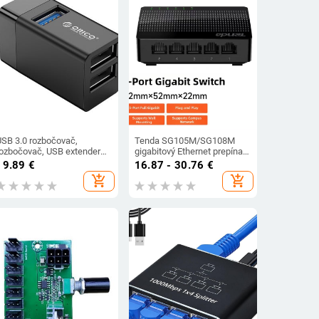
USB 3.0 rozbočovač,
Tenda SG105M/SG108M
rozbočovač, USB extender
gigabitový Ethernet prepínač,
pre notebook, kompaktný,
5/8-portový
19.89
€
16.87 - 30.76
€
viacrozhranný, dropshipping
add_shopping_cart
add_shopping_cart