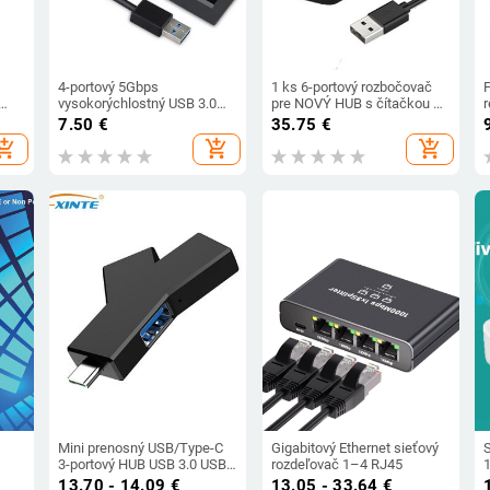
4-portový 5Gbps
1 ks 6-portový rozbočovač
vysokorýchlostný USB 3.0
pre NOVÝ HUB s čítačkou TF
r
Hub Splitter kompatibilný s
SD kariet OTG RGB indikátor
7.50
€
35.75
€
USB 3.0 s podporou USB 2.0
nabíjania telefónu,
hopping_cart
add_shopping_cart
add_shopping_cart
o
a 1.1 pre nabíjanie telefónov
počítačového extendera,
Andrews iPhone 6 7
šesťuholníkového
o
rozbočovača
Mini prenosný USB/Type-C
Gigabitový Ethernet sieťový
3-portový HUB USB 3.0 USB
rozdeľovač 1–4 RJ45
ce
2.0 HUB USB rozbočovač
e
13.70 - 14.09
€
13.05 - 33.64
€