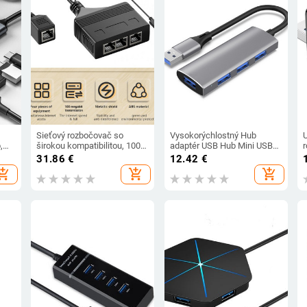
Sieťový rozbočovač so
Vysokorýchlostný Hub
,
širokou kompatibilitou, 100
adaptér USB Hub Mini USB
Mbps LAN sieťový
2.0 4 porty Splitter pre PC
31.86
€
12.42
€
rozbočovač, Plug Play,
notebook
hopping_cart
add_shopping_cart
add_shopping_cart
nárazuvzdorný internetový
r
rozbočovač, kancelárske
použitie