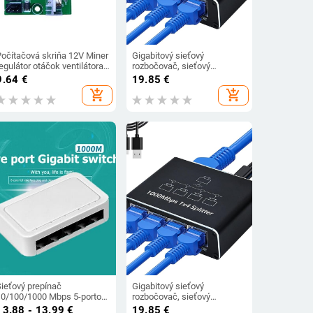
Počítačová skriňa 12V Miner
Gigabitový sieťový
egulátor otáčok ventilátora
rozbočovač, sieťový
8-kanálový rozbočovač
rozbočovač s jednou až
9.64
€
19.85
€
ventilátora PWM
štyrmi sieťovými portami,
add_shopping_cart
add_shopping_cart
vysokovýkonný regulátor
sieťový rozbočovač RJ45,
táčok ventilátora
rozbočovač sieťového
prenosu
Sieťový prepínač
Gigabitový sieťový
10/100/1000 Mbps 5-portový
rozbočovač, sieťový
thernetový mini prepínač,
rozbočovač s jednou až
13.88 - 13.99
€
19.85
€