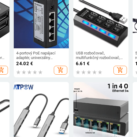
4-portový PoE napájací
USB rozbočovač,
5
r
adaptér, univerzálny
multifunkčný rozbočovač,
,
pripojovací modul, domáce
rozbočovač pre notebook,
p
24.02
€
6.61
€
ing
kancelárske počítačové
viacúčelový rozbočovač pre
r
hopping_cart
add_shopping_cart
add_shopping_cart
príslušenstvo, adaptér pre
U disky
p
elektrický injektor