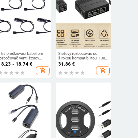
 ks predlžovací kábel pre
Sieťový rozbočovač so
rozbočovač ventilátorov
širokou kompatibilitou, 100
očítačovej skrine,
Mbps LAN sieťový
18.23 - 18.74
€
31.86
€
ozbočovač ventilátorov, 4-
rozbočovač, Plug Play,
add_shopping_cart
add_shopping_cart
inový rozbočovač teploty,
nárazuvzdorný internetový
rozširujúca doska
rozbočovač, kancelárske
použitie