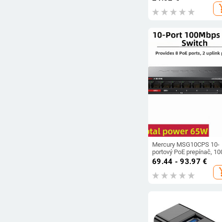
kancelárske počítačové
add_s
príslušenstvo, adaptér pr
elektrický injektor
Mercury MSG10CPS 10-
portový PoE prepínač, 10
Mbps Fast Ethernet, 65
69.44 - 93.97
€
PoE napájanie, model
add_s
MS10CPS