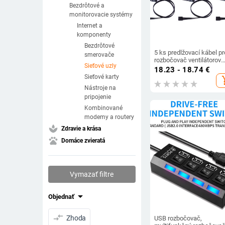
Bezdrôtové a
monitorovacie systémy
Internet a
komponenty
Bezdrôtové
5 ks predlžovací kábel pr
smerovače
rozbočovač ventilátorov
Sieťové uzly
počítačovej skrine,
18.23 - 18.74
€
rozbočovač ventilátorov, 
Sieťové karty
add_s
pinový rozbočovač teplot
Nástroje na
rozširujúca doska
pripojenie
Kombinované
modemy a routery
spa
Zdravie a krása
pets
Domáce zvieratá
Vymazať filtre
arrow_drop_down
Objednať
compare_arrows
Zhoda
USB rozbočovač,