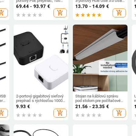
,
portový PoE prepínač, 100
3-portový HUB USB 3.0 USB
,
Mbps Fast Ethernet, 65W
2.0 HUB USB rozbočovač
69.44 - 93.97
€
13.70 - 14.09
€
pre
PoE napájanie, model
adaptér 480 Mbps pre
hopping_cart
add_shopping_cart
add_shopping_cart
MS10CPS
notebooky a počítačové
príslušenstvo
USB
2-portový gigabitový sieťový
Stojan na káblovú správu
erný
prepínač s rýchlosťou 1000
pod stolom pre počítačové
Mbps, rozbočovač RJ45,
káble
9.93
€
21.56 - 23.35
€
ethernetový adaptér,
a
hopping_cart
add_shopping_cart
add_shopping_cart
ooky
rozbočovač, predlžovač
s
kábla pre PC, notebook, TV,
router