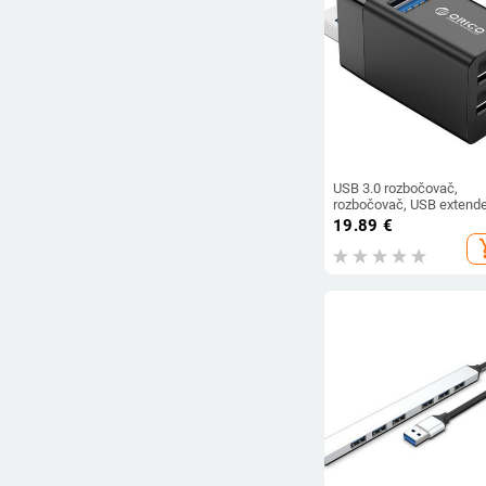
USB 3.0 rozbočovač,
rozbočovač, USB extende
pre notebook, kompaktný
19.89
€
viacrozhranný, dropshipp
add_s