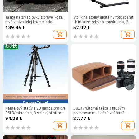
Taška na zrkadlovku z pravej kože,
Stolík na stolný digitálny fotoaparát
prvá vrstva teľej kože, model
- hliníkovo-železná konštrukcia, 2
XJB1002, cez rameno
sekcie, pracovná výška 200–400
139.86
€
52.02
€
mm, nosnosť až 3 kg
add_shopping_cart
add_shopping_cart
Kamerový statív s 3D gimbalom pre
DSLR vnútorná taška s hrubým
DSLR/mirrorless, 3 sekcie, hliníková
polstrovaním - bežná vnútorná
zliatina, rýchloupínacia doska,
taška pre digitálne fotoaparáty a
94.28
€
27.77
€
nosnosť 2–5 kg, stabilné
príslušenstvo - Funkcia: Zníženie
add_shopping_cart
add_shopping_cart
nahrávanie pre živé vysielanie
bremena; Materiál: Polyester;
Sezóna: Zima 2018