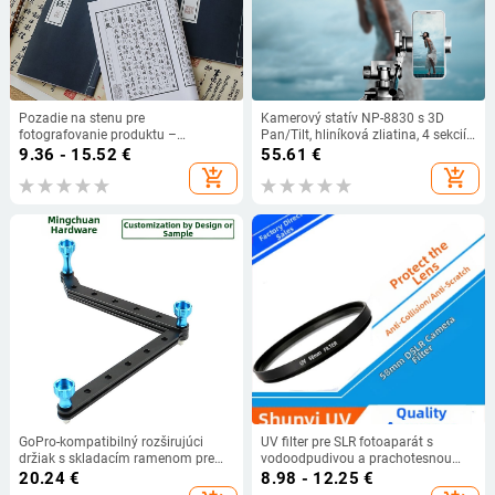
Pozadie na stenu pre
Kamerový statív NP-8830 s 3D
fotografovanie produktu –
Pan/Tilt, hliníková zliatina, 4 sekcií,
inšpirované starou knihou, ozdobný
nosnosť 2–5 kg, doska rýchleho
9.36 - 15.52
€
55.61
€
rekvizit scény
uvoľnenia
add_shopping_cart
add_shopping_cart
GoPro-kompatibilný rozširujúci
UV filter pre SLR fotoaparát s
držiak s skladacím ramenom pre
vodoodpudivou a prachotesnou
akčné kamery, hliníková zliatina,
úpravou, viacvrstvové UV vrstvy,
20.24
€
8.98 - 12.25
€
0,13 kg, uvedený v roku 2017
model SY-005, OEM spracovanie