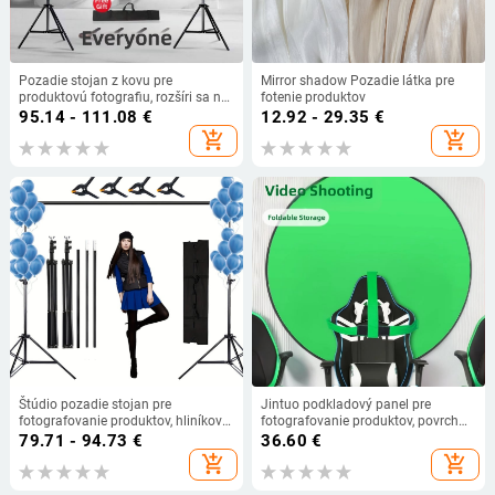
Pozadie stojan z kovu pre
Mirror shadow Pozadie látka pre
produktovú fotografiu, rozšíri sa na
fotenie produktov
210×300 cm, hmotnosť 2,5 kg.
95.14 - 111.08
€
12.92 - 29.35
€
add_shopping_cart
add_shopping_cart
Štúdio pozadie stojan pre
Jintuo podkladový panel pre
fotografovanie produktov, hliníková
fotografovanie produktov, povrch
zliatina, 1,5 kg, značka Zomei.
flock, skladom
79.71 - 94.73
€
36.60
€
add_shopping_cart
add_shopping_cart