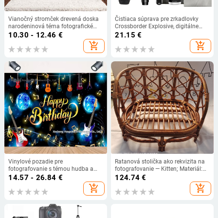
Vianočný stromček drevená doska
Čistiaca súprava pre zrkadlovky
narodeninová téma fotografické
Crossborder Explosive, digitálne
pozadie látka cezhraničná
čistiace prostriedky, nástroj na
10.30 - 12.46
€
21.15
€
exkluzívna dekorácia banner
čistenie objektívov 5 v 1
add_shopping_cart
add_shopping_cart
Amazon
Vinylové pozadie pre
Ratanová stolička ako rekvizita na
fotografovanie s témou hudba a
fotografovanie — Kitten; Materiál:
gitara na narodeninovej oslave |
ratan; Vhodné pre fotografovanie
14.57 - 26.84
€
124.74
€
značka Qian, typ: pozadie, materiál:
oblečenia; Hmotnosť: 1,3 kg;
add_shopping_cart
add_shopping_cart
vinyl, určené na scénické snímanie
Rekvizit do ateliéru pre
novorodencov