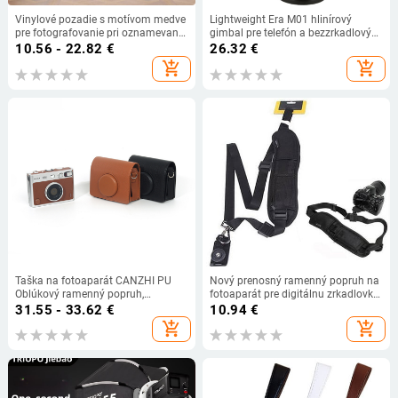
Vinylové pozadie s motívom medve
Lightweight Era M01 hlinírový
pre fotografovanie pri oznamevaní
gimbal pre telefón a bezzrkadlový
pohlavia dieťaťa; Značka: Qian;
fotoaparát — 360° horizontálne, 90°
10.56 - 22.82
€
26.32
€
Materiál: vinyl; Hmotnosť: 150 g;
vertikálne, uchytenie 1/4–3/8,
add_shopping_cart
add_shopping_cart
Určené pre scénické fotografovanie
hmotnosť 0.131 kg
Taška na fotoaparát CANZHI PU
Nový prenosný ramenný popruh na
Oblúkový ramenný popruh,
fotoaparát pre digitálnu zrkadlovku
európsky retro štýl (Jar 2025)
Nikon Sony Quick Rapid
31.55 - 33.62
€
10.94
€
Príslušenstvo k fotoaparátu Popruh
add_shopping_cart
add_shopping_cart
na krk