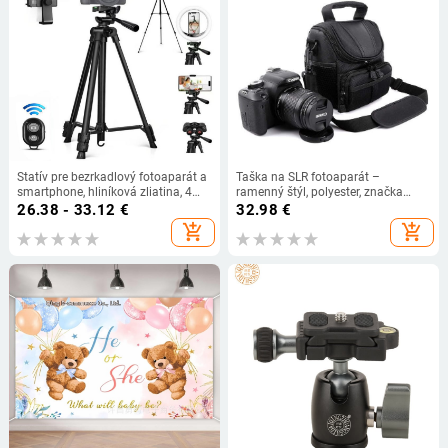
Statív pre bezrkadlový fotoaparát a
Taška na SLR fotoaparát –
smartphone, hliníková zliatina, 4
ramenný štýl, polyester, značka
sekcie, 3D gimbal, nosnosť 1–3,5 kg
Jieshi Shield, odolná opotrebeniu a
26.38 - 33.12
€
32.98
€
zemetraseniu, znižuje zaťaženie,
add_shopping_cart
add_shopping_cart
vhodná pre primárny SLR
fotoaparát