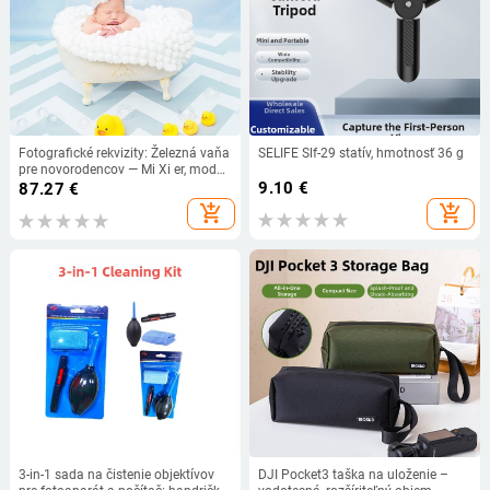
Fotografické rekvizity: Železná vaňa
SELIFE Slf-29 statív, hmotnosť 36 g
pre novorodencov — Mi Xi er, model
Bathtub, materiál železo, určené pre
9.10
€
87.27
€
fotografovanie produktu
add_shopping_cart
add_shopping_cart
3-in-1 sada na čistenie objektívov
DJI Pocket3 taška na uloženie –