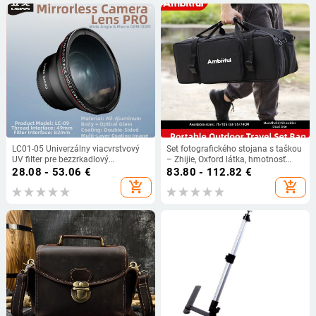
LC01-05 Univerzálny viacvrstvový
Set fotografického stojana s taškou
UV filter pre bezzrkadlový
– Zhijie, Oxford látka, hmotnosť
fotoaparát s univerzálnym
1,64 kg, všeobecná kompatibilita
28.08 - 53.06
€
83.80 - 112.82
€
rozhraním
add_shopping_cart
add_shopping_cart