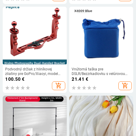
Podvodný držiak z hliníkovej
Vnútorná taška pre
zliatiny pre GoPro/Xiaoyi, model
DSLR/Bezzrkadlovku s velúrovou
PY-046, 3 uzlový dizajn, hmotnosť
podšívkou, proti nárazom a prachu,
100.50
€
21.41
€
0,556 kg
uzatváranie šnúrkou, model X4009
add_shopping_cart
add_shopping_cart