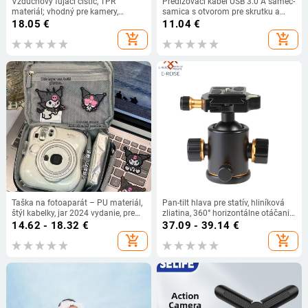
Vzduchový fújací čistič, TPR
Predlžovací kábel USB 3.0 A samec-
materiál; vhodný pre kamery,
samica s otvorom pre skrutku a
počítače, notebooky a sukulentné
ušami, ktoré sa dajú upevniť, 0,3
18.05
€
11.04
€
rastliny (2022)
m/0,5 m/1,8 m
add_shopping_cart
add_shopping_cart
Taška na fotoaparát – PU materiál,
Pan-tilt hlava pre statív, hliníková
štýl kabelky, jar 2024 vydanie, pre
zliatina, 360° horizontálne otáčanie,
mužov
90° vertikálne otáčanie, ľahký 0,332
14.62 - 18.32
€
37.09 - 39.14
€
kg, kompatibilný so SLR a
add_shopping_cart
add_shopping_cart
mobilnými telefónmi