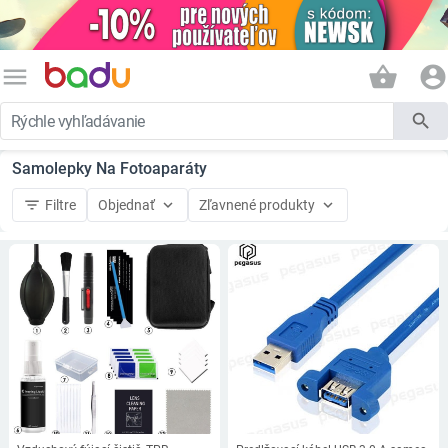
menu
shopping_basket
account_circle
search
Samolepky Na Fotoaparáty
filter_list
keyboard_arrow_down
keyboard_arrow_down
Filtre
Objednať
Zľavnené produkty