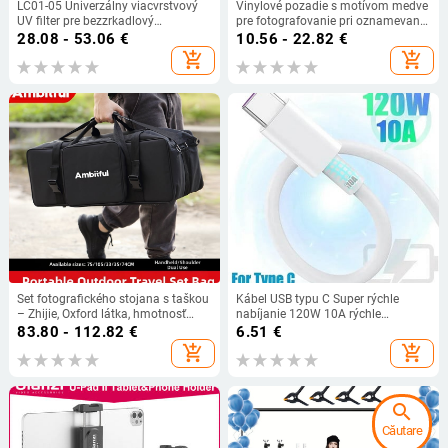
LC01-05 Univerzálny viacvrstvový
Vinylové pozadie s motívom medve
UV filter pre bezzrkadlový
pre fotografovanie pri oznamevaní
fotoaparát s univerzálnym
pohlavia dieťaťa; Značka: Qian;
28.08 - 53.06
€
10.56 - 22.82
€
rozhraním
Materiál: vinyl; Hmotnosť: 150 g;
add_shopping_cart
add_shopping_cart
Určené pre scénické fotografovanie
Set fotografického stojana s taškou
Kábel USB typu C Super rýchle
– Zhijie, Oxford látka, hmotnosť
nabíjanie 120W 10A rýchle
1,64 kg, všeobecná kompatibilita
nabíjanie pre Android Samsung
83.80 - 112.82
€
6.51
€
Xiaomi Huawei USB C dátový kábel
add_shopping_cart
add_shopping_cart
search
Căutare