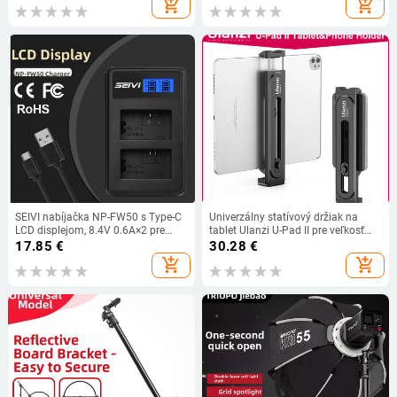
add_shopping_cart
add_shopping_cart
SEIVI nabíjačka NP-FW50 s Type-C
Univerzálny statívový držiak na
LCD displejom, 8.4V 0.6A×2 pre
tablet Ulanzi U-Pad II pre veľkosť
batériu Sony FW50
100 mm – 230 mm pre iPad Air Pro
17.85
€
30.28
€
Mini s 1/4 skrutkou a studenou
add_shopping_cart
add_shopping_cart
päticou pre mikrofón.