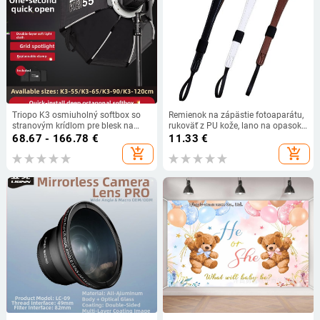
Triopo K3 osmiuholný softbox so
Remienok na zápästie fotoaparátu,
stranovým krídlom pre blesk na
rukoväť z PU kože, lano na opasok,
fotoaparáte, rýchla montáž a
rýchloupínací konektor, zrkadlovka
68.67 - 166.78
€
11.33
€
uvoľnenie, prenosný modul pre
add_shopping_cart
add_shopping_cart
mäkké svetlo