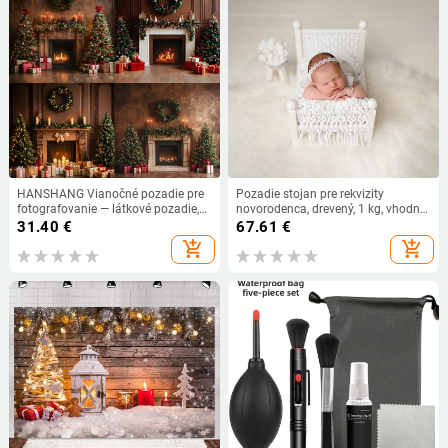
HANSHANG Vianočné pozadie pre
Pozadie stojan pre rekvizity
fotografovanie — látkové pozadie,
novorodenca, drevený, 1 kg, vhodný
scénická fotografia,
pre kostýmové fotenie
31.40
€
67.61
€
prispôsobiteľné, hmotnosť 0.34
add_shopping_cart
add_shopping_cart