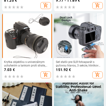
81.20
€
9.77 - 11.69
€
fotoaparátu handričkou na objektív
add_shopping_cart
add_shopping_cart
pero fúkanie prachovej gule kože
tiger fúkanie balóna
Krytka objektívu s univerzálnym
Set statív pre SLR fotoaparát s
uchytením a lankom proti strate,
guľovou hlavou, 3 sekcie, hliníková
OEM výroba, balené v vreckách
zliatina, platňa s rýchlym
7.03
€
151.92
€
uvoľnením, 758 g
add_shopping_cart
add_shopping_cart