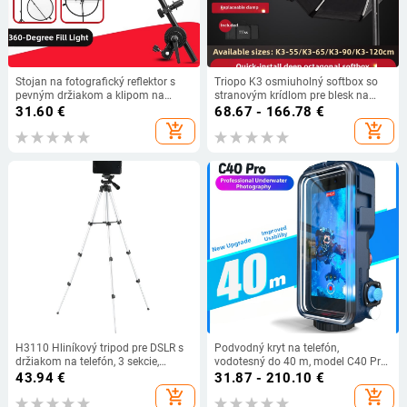
Stojan na fotografický reflektor s
Triopo K3 osmiuholný softbox so
pevným držiakom a klipom na
stranovým krídlom pre blesk na
reflektor, hliníková zliatina
fotoaparáte, rýchla montáž a
31.60
€
68.67 - 166.78
€
uvoľnenie, prenosný modul pre
add_shopping_cart
add_shopping_cart
mäkké svetlo
H3110 Hliníkový tripod pre DSLR s
Podvodný kryt na telefón,
držiakom na telefón, 3 sekcie,
vodotesný do 40 m, model C40 Pro
hmotnosť 1.0 kg, nosnosť do 2 kg
— ABS sklo zliatina, hmotnosť 427
43.94
€
31.87 - 210.10
€
g, možnosť potlače loga
add_shopping_cart
add_shopping_cart