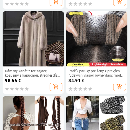
add_shopping_cart
add_shopping_cart
odolný drôt, pre ženy
Dámsky kabát z rex zajacej
Parčík paruky pre ženy z pravých
kožušiny s kapucňou, strednej dĺžky,
ľudských vlasov, rovné vlasy, model
hrubý, veľkosť veľká, jeseň-zima
Velcro U-tvaru, spracovateľský
98.66
€
34.91
€
mechanizmus, farbenie a
add_shopping_cart
add_shopping_cart
kučeravenie