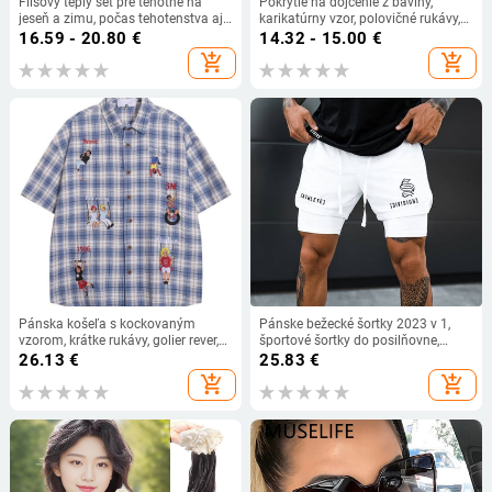
Flísový teplý set pre tehotné na
Pokrytie na dojčenie z bavlny,
jeseň a zimu, počas tehotenstva aj
karikatúrny vzor, polovičné rukávy,
po pôrode
95% bavlna
16.59 - 20.80
€
14.32 - 15.00
€
add_shopping_cart
add_shopping_cart
Pánska košeľa s kockovaným
Pánske bežecké šortky 2023 v 1,
vzorom, krátke rukávy, golier rever,
športové šortky do posilňovne,
voľný strih
športové 2 v 1, dvojpodlažné
26.13
€
25.83
€
rýchloschnúce fitness nohavice,
add_shopping_cart
add_shopping_cart
joggingové nohavice, športové
tepláky