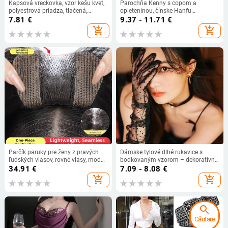
Kapsová vreckovka, vzor kešu kvet,
Parochňa Kenny s copom a
polyestrová priadza, tlačená,
opleteninou, čínske Hanfu
voľnočasový štýl
inšpirovaný štýl, bočné opletené
7.81
€
9.37 - 11.71
€
pramene, Horsetail model, tepelne
add_shopping_cart
add_shopping_cart
odolný drôt, pre ženy
Parčík paruky pre ženy z pravých
Dámske tylové dlhé rukavice s
ľudských vlasov, rovné vlasy, model
bodkovaným vzorom – dekoratívne
Velcro U-tvaru, spracovateľský
prstové rukavice pre spoločenské
34.91
€
7.09 - 8.08
€
mechanizmus, farbenie a
šaty, pre všetky ročné obdobia
add_shopping_cart
add_shopping_cart
kučeravenie
search
Căutare