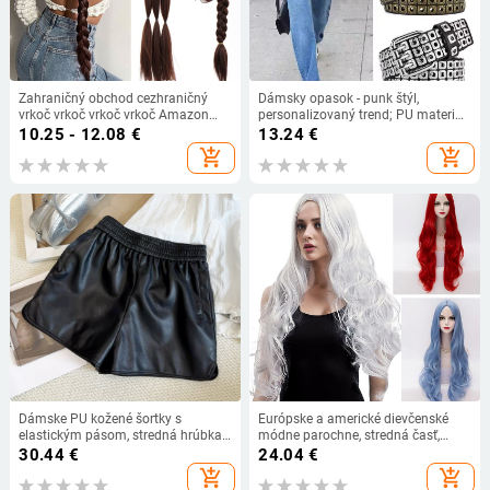
Zahraničný obchod cezhraničný
Dámsky opasok - punk štýl,
vrkoč vrkoč vrkoč vrkoč Amazon
personalizovaný trend; PU materiál;
najpredávanejší trojprameňový
spona zliatiny; zapínanie: kolík;
10.25 - 12.08
€
13.24
€
vrkoč Pletený vrkoč
ozdobné detaily: korálky,
add_shopping_cart
add_shopping_cart
perforované vzory
Dámske PU kožené šortky s
Európske a americké dievčenské
elastickým pásom, stredná hrúbka,
módne parochne, stredná časť,
polyesterový materiál, jesenný 2025
biela, červená, modrá, dlhé kučeravé
30.44
€
24.04
€
voľnočasový štýl
syntetické parochne, stredná časť,
add_shopping_cart
add_shopping_cart
dlhé kučeravé vlasy