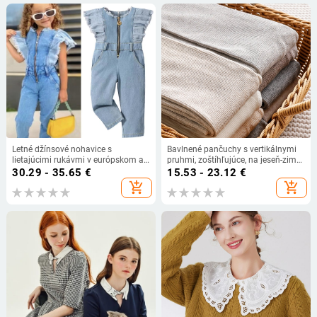
Letné džínsové nohavice s
Bavlnené pančuchy s vertikálnymi
lietajúcimi rukávmi v európskom a
pruhmi, zoštíhľujúce, na jeseň-zimu,
americkom štýle pre dievčatá z
ľahká kompresia, farba ovseno-
30.29 - 35.65
€
15.53 - 23.12
€
celého sveta v zahraničí 2023
biela, japonský štýl.
add_shopping_cart
add_shopping_cart