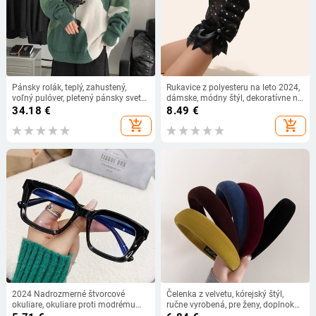
Pánsky rolák, teplý, zahustený,
Rukavice z polyesteru na leto 2024,
voľný pulóver, pletený pánsky sveter,
dámske, módny štýl, dekoratívne na
veľkoobchod 2023
tanečné výkony a svadobné
34.18
€
8.49
€
kostýmy
add_shopping_cart
add_shopping_cart
2024 Nadrozmerné štvorcové
Čelenka z velvetu, kórejský štýl,
okuliare, okuliare proti modrému
ručne vyrobená, pre ženy, doplnok
svetlu s veľkým rámom, okuliare na
na hlavu