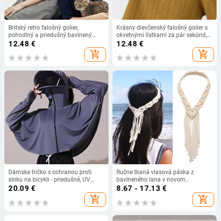
Britský retro falošný golier,
Krásny dievčenský falošný golier s
pohodlný a priedušný bavlnený
okvetnými lístkami za pár sekúnd,
golier s výšivkou mačky, falošná
hravý a roztomilý biely bavlnený
12.48
€
12.48
€
čipka, luxusný
tričko s falošným golierom -
add_shopping_cart
add_shopping_cart
cezhraničný výrobca, veľkoobchod
Dámske tričko s ochranou proti
Ručne tkaná vlasová páska z
slnku na bicykli - priedušné, UV
bavlneného lana v novom
ochrana, rýchloschnúci Ice Silk
bohémskom štýle, doplnky do
20.09
€
8.67 - 17.13
€
materiál, ľahký
vlasov v severských svadobných
add_shopping_cart
add_shopping_cart
šatách, zdroj Amazon