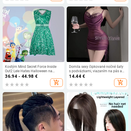
Kostým Mind Secret Force Inside
Domila sexy čipkované nočné šaty
Out2 Lele Hates Halloween na
s podväzkami, viazaním na pás a
hranie rolí - sekundárny cosplay
pokrytím bokov
36.94 - 44.98
€
14.44
€
add_shopping_cart
add_shopping_cart