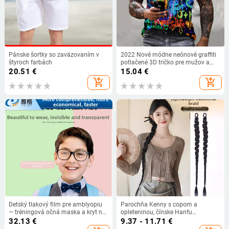
Pánske šortky so zaväzovaním v
2022 Nové módne neónové graffiti
štyroch farbách
potlačené 3D tričko pre mužov a
ženy, letné ležérne krátke rukávy, hip
20.51
€
15.04
€
hop, Harajuku streetwear topy
add_shopping_cart
add_shopping_cart
Detský tlakový film pre amblyopiu
Parochňa Kenny s copom a
— tréningová očná maska a kryt na
opleteninou, čínske Hanfu
okuliare
inšpirovaný štýl, bočné opletené
32.13
€
9.37 - 11.71
€
pramene, Horsetail model, tepelne