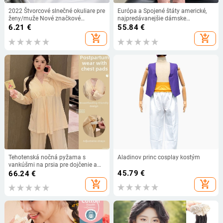
2022 Štvorcové slnečné okuliare pre
Európa a Spojené štáty americké,
ženy/muže Nové značkové
najpredávanejšie dámske
dizajnérske slnečné okuliare pre
cezhraničné jesenné a zimné nové
6.21
€
55.84
€
mužov a ženy Vintage okuliare
módne univerzálne sveter s
add_shopping_cart
add_shopping_cart
UV400 Okuliare Gafas De Sol
okrúhlym výstrihom, jednofarebný
sveter s dlhým rukávom a vrchnými
vlasmi
Tehotenská nočná pyžama s
Aladinov princ cosplay kostým
vankúšmi na prsia pre dojčenie a
tehotenstvo, dlhé rukávy, golier polo,
45.79
€
66.24
€
zimný TR materiál
add_shopping_cart
add_shopping_cart