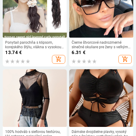
Ponytail parochňa s klipsom,
Čierne štvorcové nadrozmerné
korejského štýlu, vlákna s vysokou
slnečné okuliare pre ženy s veľkým
teplotou, nie je vhodná na horúce
rámom, farebné slnečné okuliare,
13.74
€
6.31
€
farbenie, vhodná pre všetky odtiene
dámske zrkadlové okuliare, unisex,
add_shopping_cart
add_shopping_cart
pleti
gradientné, hip hopové okuliare
100% hodváb s sieťovou textúrou,
Dámske dvojdielne plavky, vysoký