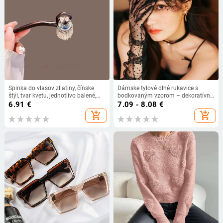
Spinka do vlasov zliatiny, čínske
Dámske tylové dlhé rukavice s
štýl, tvar kvetu, jednotlivo balené,
bodkovaným vzorom – dekoratívne
bez prispôsobenia
prstové rukavice pre spoločenské
6.91
€
7.09 - 8.08
€
šaty, pre všetky ročné obdobia
add_shopping_cart
add_shopping_cart