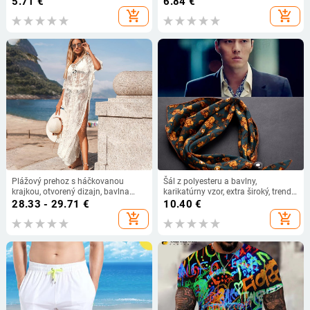
5.71
€
6.84
€
krátkozrakosť, ploché okuliare,
add_shopping_cart
add_shopping_cart
priehľadné okuliare
Plážový prehoz s háčkovanou
Šál z polyesteru a bavlny,
krajkou, otvorený dizajn, bavlna
karikatúrny vzor, extra široký, trendy
65% s bavlnenou podšívkou, 300
štýl
28.33 - 29.71
€
10.40
€
g/m², plážové šaty s UV ochranou
add_shopping_cart
add_shopping_cart