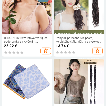
Qi Shu 9932 Bezdrôtová tvarujúca
Ponytail parochňa s klipsom,
podprsenka s vyvýšením,
korejského štýlu, vlákna s vysokou
nastaviteľná, bez bočných kostí,
teplotou, nie je vhodná na horúce
25.22
€
13.74
€
proti poklesu pre ženy
farbenie, vhodná pre všetky odtiene
add_shopping_cart
add_shopping_cart
pleti