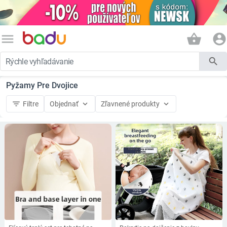
menu
shopping_basket
account_circle
search
Pyžamy Pre Dvojice
filter_list
keyboard_arrow_down
keyboard_arrow_down
Filtre
Objednať
Zľavnené produkty