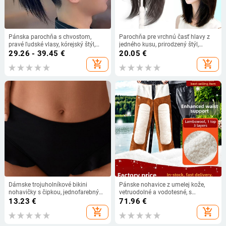
Pánska parochňa s chvostom,
Parochňa pre vrchnú časť hlavy z
pravé ľudské vlasy, kórejský štýl,
jedného kusu, prirodzený štýl,
dlhá zadná časť, neviditeľný predný
hodvábne vlasy, šikmé ofiny,
29.26 - 39.45
€
20.05
€
okraj
mechanické spracovanie
add_shopping_cart
add_shopping_cart
Dámske trojuholníkové bikini
Pánske nohavice z umelej kože,
nohavičky s čipkou, jednofarebný
vetruodolné a vodotesné, s
vzor, polyester 82/18 s podšívkou
fleecovou podšívkou, hrubé, na
13.23
€
71.96
€
polyester 95/5
jazdu na motocykli a donášku jedla,
add_shopping_cart
add_shopping_cart
úzky strih