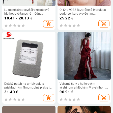
Luxusné strapcové široké pásové
Qi Shu 9932 Bezdrôtová tvarujúca
hip-hopové tanečné módne
podprsenka s vyvýšením,
ozdobné šaty bohémske etnické
nastaviteľná, bez bočných kostí,
18.41 - 20.13
€
25.22
€
trojuholníkové šatky na bedrový
proti poklesu pre ženy
add_shopping_cart
add_shopping_cart
pás
Detský patch na amblyopiu s
Večerné šaty s halterovým
priehľadným filmom, plné prekrytie
výstrihom a hlbokým V výstrihom,
jedného oka
bez rukávov, polyesterová tkanina,
31.40
€
90.91
€
leto 2024
add_shopping_cart
add_shopping_cart