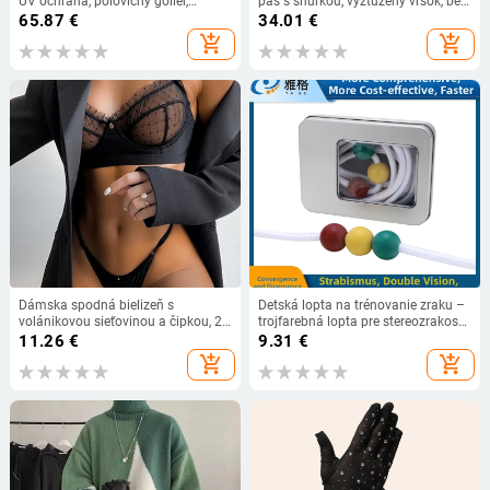
UV ochrana, polovičný golier,
pás s šnúrkou, vyztužený vršok, bez
priedušné
kovovej výstuže, elastický polyester-
65.87
€
34.01
€
spandex materiál
add_shopping_cart
add_shopping_cart
Dámska spodná bielizeň s
Detská lopta na trénovanie zraku –
volánikovou sieťovinou a čipkou, 2-
trojfarebná lopta pre stereozrakosť,
dielna spodná bielizeň, priehľadné
domáce použitie
11.26
€
9.31
€
podprsenky, nohavičky, súpravy,
add_shopping_cart
add_shopping_cart
biele, sexy, bezšvové, 4,7 cm, dámy
do...