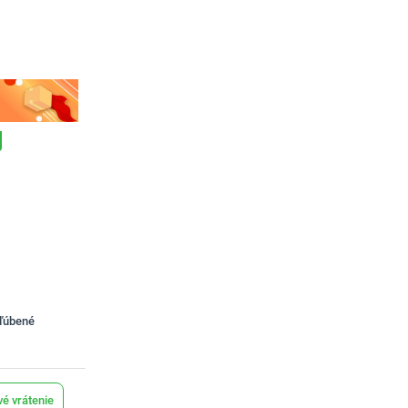
bľúbené
é vrátenie