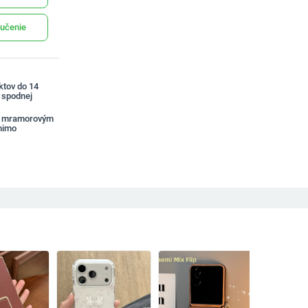
učenie
ktov do 14
a spodnej
 s mramorovým
mimo