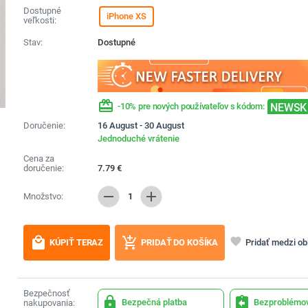
Dostupné
iPhone XS
veľkosti:
Stav:
Dostupné
redeem
NEWSK
-10% pre nových používateľov s kódom:
Doručenie:
16 August - 30 August
Jednoduché vrátenie
Cena za
doručenie:
7.79
€
remove
add
Množstvo:
1
local_mall
add_shopping_cart
favorite
Pridať medzi o
KÚPIŤ TERAZ
PRIDAŤ DO KOŠÍKA
Bezpečnosť
lock
assignment_return
Bezpečná platba
Bezproblémov
nakupovania: