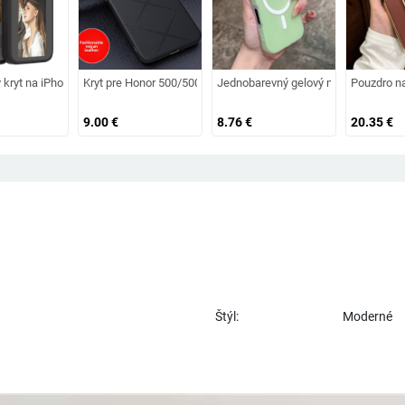
modely, proti pádu, dizajn s kresleným zvieratkom, mäkký rám a pevný akrylov
 kompletný silikónový kryt s dizajnom medve na párty
 kryt na iPhone s DIY úpravou obrázkov, ink-screen dizajn, proti pádu, horúco li
Kryt pre Honor 500/500Pro – proti pádu, textúra imitácie kože, p
Jednobarevný gelový magnetický oba
Pouzdro na
9.00
€
8.76
€
20.35
€
Štýl:
Moderné