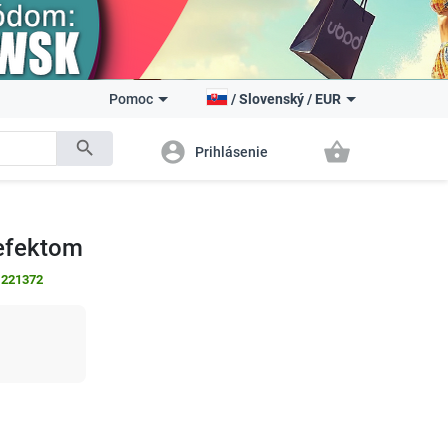
Pomoc
/
Slovenský
/
EUR
search
account_circle
shopping_basket
Prihlásenie
efektom
:
221372