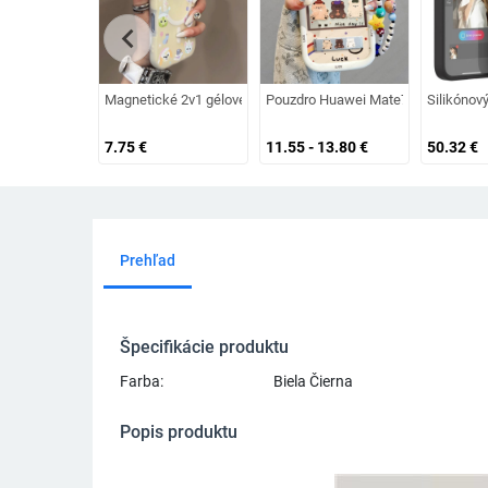
chevron_left
Magnetické 2v1 gélové puzdro pre iPhone 12–14 Pro Max a Pro 
Pouzdro Huawei Mate70 s reťazkou –
Silikónový
7.75
€
11.55 - 13.80
€
50.32
€
Prehľad
Špecifikácie produktu
Farba:
Biela Čierna
Popis produktu