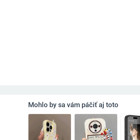
Mohlo by sa vám páčiť aj toto