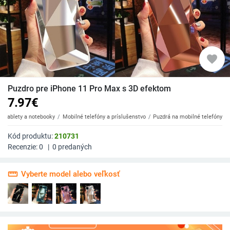
favorite
Puzdro pre iPhone 11 Pro Max s 3D efektom
7.97
€
y, tablety a notebooky
Mobilné telefóny a príslušenstvo
Puzdrá na mobilné telefóny
Kód produktu:
210731
Recenzie:
0
|
0
predaných
straighten
Vyberte model alebo veľkosť