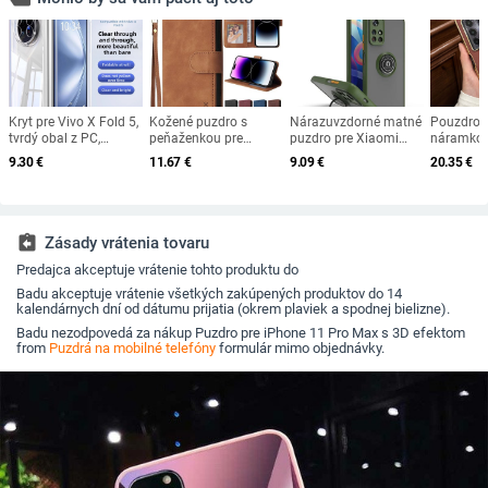
Kryt pre Vivo X Fold 5,
Kožené puzdro s
Nárazuvzdorné matné
Pouzdro n
tvrdý obal z PC,
peňaženkou pre
puzdro pre Xiaomi
náramkom
elektroplatinovaný
iPhone 15 Pro Max 14
Redmi Note 11 Pro
MAGIC VS
9.30
€
11.67
€
9.09
€
20.35
€
povrch, proti pádu,
13 Mini 12 11 XS XR X
Max 9 10 Poco X3
stoj MAT
jednoduchý štýl
SE 2022 8 7 6 6s Plus,
NFC 9c 9s 8 GT M3
elektropl
vyklápacie puzdro s
11T F3 9A 9T 5G
zložiteľné
držiakom na kartu
Kovový krúžok s
držiakom
assignment_return
Zásady vrátenia tovaru
Predajca akceptuje vrátenie tohto produktu do
Badu akceptuje vrátenie všetkých zakúpených produktov do 14
kalendárnych dní od dátumu prijatia (okrem plaviek a spodnej bielizne).
Badu nezodpovedá za nákup Puzdro pre iPhone 11 Pro Max s 3D efektom
from
Puzdrá na mobilné telefóny
formulár mimo objednávky.