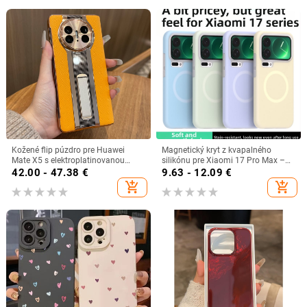
kryt
Kožené flip púzdro pre Huawei
Magnetický kryt z kvapalného
Mate X5 s elektroplatinovanou
silikónu pre Xiaomi 17 Pro Max –
pántou, úplná ochrana proti pádu,
15U Jelly, plná ochrana proti pádu,
42.00 - 47.38
€
9.63 - 12.09
€
prispôsobiteľné
pre K80
add_shopping_cart
add_shopping_cart