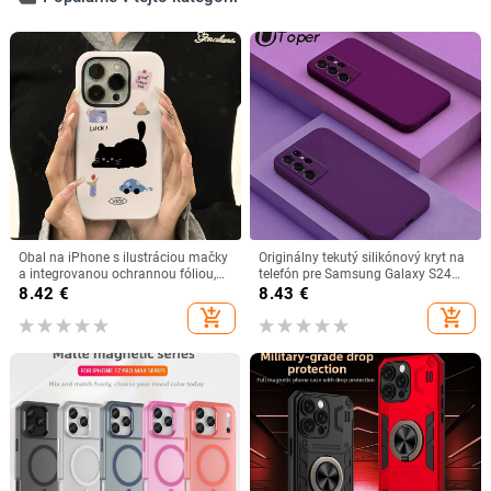
Obal na iPhone s ilustráciou mačky
Originálny tekutý silikónový kryt na
a integrovanou ochrannou fóliou,
telefón pre Samsung Galaxy S24
2v1 pevný kryt, proti pádu, tepelno-
S23 S22 S21 S20 Ultra Plus FE A54
8.42
€
8.43
€
transferová potlač, podpora
A53 A52 A73 5G 4G mäkký kryt
add_shopping_cart
add_shopping_cart
personalizácie, kompatibilný s
iPhone 11–14 Pro/Pro Max.