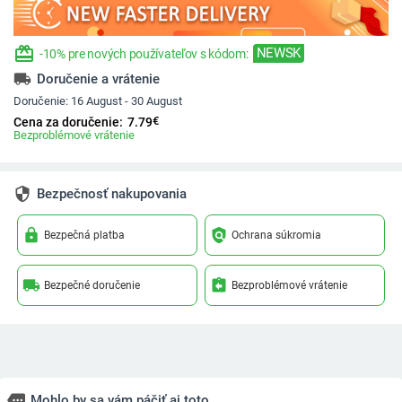
redeem
NEWSK
-10% pre nových používateľov s kódom:
local_shipping
Doručenie a vrátenie
Doručenie:
16 August - 30 August
€
Cena za doručenie:
7.79
Bezproblémové vrátenie
security
Bezpečnosť nakupovania
lock
policy
Bezpečná platba
Ochrana súkromia
local_shipping
assignment_return
Bezpečné doručenie
Bezproblémové vrátenie
more
Mohlo by sa vám páčiť aj toto