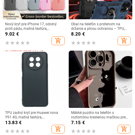
Nový kryt pre iPhone 17, odolný
Obal na telefón s prstenom na
proti pádu, matná textúra,
držanie a plnou ochranou – TPU,
magnetické upevnenie, pre iPhone
vstrekované formovanie,
9.02
€
8.20
€
16 Pro a 17 Pro Max
prispôsobiteľný
add_shopping_cart
add_shopping_cart
TPU zadný kryt pre Huawei nova
Mäkké puzdro na telefón s
Y91 4G, matná textúra,
roztomilou kreslenou mačkou pre
vstrekovanie, podpora
iPhone 15 16 Pro Max Puzdrá pre
13.83
€
7.15
€
prispôsobenia
iPhone 14 13 12 11 Pro Max XS
add_shopping_cart
add_shopping_cart
Max XR X 7 8 Plus Nárazuvzdorný