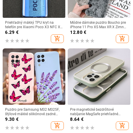
Priehľadný mäkký TPU kryt na
Módne dámske puzdro Boucho pre
telefón pre Xiaomi Poco X3 NFC X3
iPhone 11 Pro XS Max XR X Zimné
PRO F3 GT M3 globálna verzia Ultra
teplé plyšové puzdro z králičej
6.29
€
12.80
€
tenký priehľadný zadný kryt
kožušiny pre Apple iPhone 6 6S 7 8
add_shopping_cart
add_shopping_cart
Plus
Puzdro pre Samsung M32 M325F,
Pre magnetické bezdrôtové
štýlové mäkké silikónové zadné
nabíjanie MagSafe priehľadné
puzdro pre Samsung M12 M32,
puzdro pre iPhone 14 Pro 13 12 11
9.30
€
8.64
€
puzdrá pre Galaxy M32 M 32 12,
Pro Max 14Plus nárazuvzdorný
add_shopping_cart
add_shopping_cart
kryt TPU, nárazník
ochranný kryt TPU