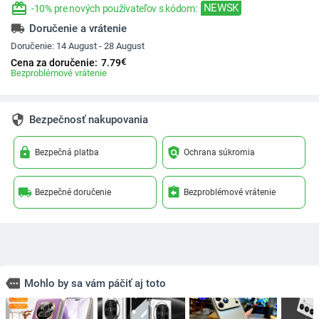
redeem
NEWSK
-10% pre nových používateľov s kódom:
local_shipping
Doručenie a vrátenie
Doručenie:
14 August - 28 August
€
Cena za doručenie:
7.79
Bezproblémové vrátenie
security
Bezpečnosť nakupovania
lock
policy
Bezpečná platba
Ochrana súkromia
local_shipping
assignment_return
Bezpečné doručenie
Bezproblémové vrátenie
more
Mohlo by sa vám páčiť aj toto