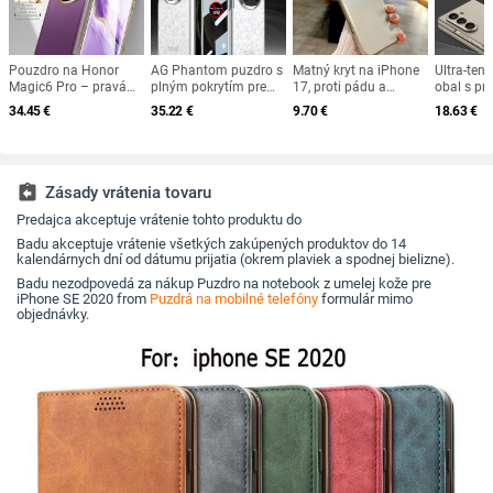
Pouzdro na Honor
AG Phantom puzdro s
Matný kryt na iPhone
Ultra-ten
Magic6 Pro – pravá
plným pokrytím pre
17, proti pádu a
obal s p
koža a kovová
Huawei MateX6, proti
otlačkom, tenký profil
držiakom
34.45
€
35.22
€
9.70
€
18.63
€
konštrukcia, ochrana
pádu, ochrana
s dizajnom čepele
Samsung 
objektívu, úplné
súkromia obrazovky,
Fold6, pr
prekrytie, odolné proti
integrovaný ochranný
pre kame
pádu.
film
assignment_return
Zásady vrátenia tovaru
Predajca akceptuje vrátenie tohto produktu do
Badu akceptuje vrátenie všetkých zakúpených produktov do 14
kalendárnych dní od dátumu prijatia (okrem plaviek a spodnej bielizne).
Badu nezodpovedá za nákup Puzdro na notebook z umelej kože pre
iPhone SE 2020 from
Puzdrá na mobilné telefóny
formulár mimo
objednávky.