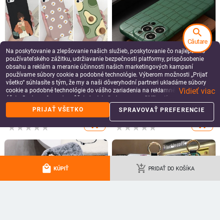
search
Căutare
Na poskytovanie a zlepšovanie našich služieb, poskytovanie čo najlepšieho
používateľského zážitku, udržiavanie bezpečnosti platformy, prispôsobenie
obsahu a reklám a meranie účinnosti našich marketingových kampaní
používame súbory cookie a podobné technológie. Výberom možnosti „Prijať
všetko“ súhlasíte s tým, že my a naši dôveryhodní partneri ukladáme súbory
Vidieť viac
cookie a podobné technológie do vášho zariadenia na reklamné a analytické
Puzdro pre Apple iPhone 5 5S 5SE
Luxusný kryt na telefón s krokodílím
účely. Svoje preferencie môžete kedykoľvek spravovať kliknutím na tlačidlo
6 6 Plus, módny mäkký nárazník,
vzorom pre iPhone 14 Plus 14 Pro
„Spravovať preferencie“. Viac informácií nájdete v našich
Zásady ochrany
PRIJAŤ VŠETKO
SPRAVOVAŤ PREFERENCIE
TPU, maľovaný matný silikónový
Max 13 12 Pro Max, ochrana
6.93
€
20.57
€
údajov
.
zadný kryt na telefón,
fotoaparátu, nárazuvzdorný kryt z
add_shopping_cart
add_shopping_cart
nárazuvzdorné puzdrá, Fundas
PU kože
local_mall
add_shopping_cart
KÚPIŤ
PRIDAŤ DO KOŠÍKA