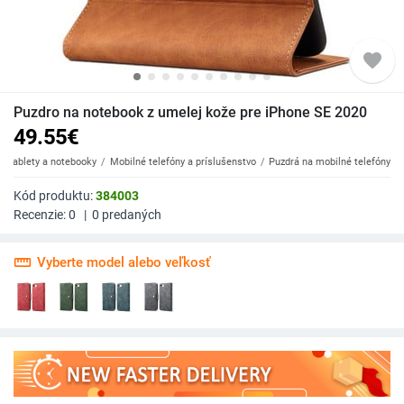
favorite
Puzdro na notebook z umelej kože pre iPhone SE 2020
49.55
€
y, tablety a notebooky
Mobilné telefóny a príslušenstvo
Puzdrá na mobilné telefóny
Kód produktu:
384003
Recenzie:
0
|
0
predaných
straighten
Vyberte model alebo veľkosť