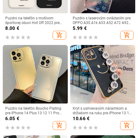
Puzdro na telefón s motívom
Puzdro s laserovým ovládaním pre
športovej obuvi Hot Off 2022 pre
OPPO A3S A1k A53 A52 A72 A92
iPhone 12 13 mini 11 14 X XS Max
A32 A74 A8 A31 A93 A94 A54 A74
8.00
€
5.99
€
XR 7 8 Plus SNEAKERS s bielym
F11 F9 F3 A36 Realme C2 9i GT
add_shopping_cart
add_shopping_cart
štítkom, mäkké TPU puzdro
Master Case
Puzdro na telefón Boucho Plating
Kryt s usmievavým náramkom a
pre iPhone 14 Plus 13 12 11 Pro
držiakom na ruku pre iPhone 13 12
MAX 14Pro 13Pro luxusné
Pro Mini 11 Pro Max XS Luxusné
6.05
€
10.66
€
galvanicky pokovované strieborno-
pozlátené zlaté puzdro pre iPhone 8
add_shopping_cart
add_shopping_cart
zlaté TPU IMD zadný kryt
7 Plus XR X SE