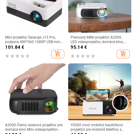
Mini projektor Salange J15 Pro,
Prenosný MINI projektor A2000,
podpora 480*360 1080P USB mini
LED videoprojektor, domáce kino,
projektor pre telefón, smartfón,
1080P, herný laserový projektor, 4K
101.84
€
95.14
€
domáce kino, darček pre deti, PK
film, inteligentný TV BOX cez HD
add_shopping_cart
add_shopping_cart
YG300
port
A2000 Čierny laserový projektor pre
YG300 nový mobilný bezdrôtový
domáce kino Mini videoprojektor
projektor pre mobilné telefóny s