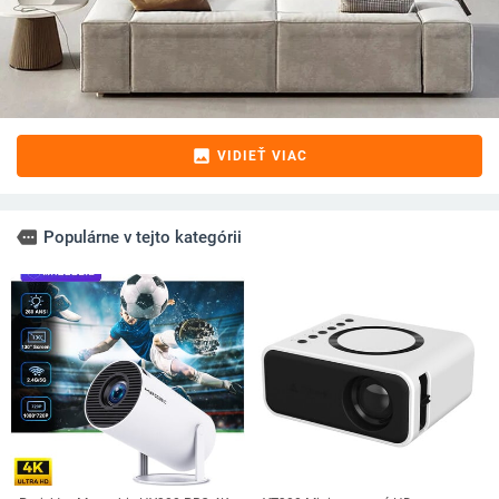
image
VIDIEŤ VIAC
more
Populárne v tejto kategórii