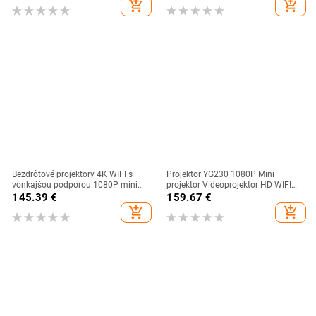
add_shopping_cart
add_shopping_cart
prenosné
Bezdrôtové projektory 4K WIFI s
Projektor YG230 1080P Mini
vonkajšou podporou 1080P mini
projektor Videoprojektor HD WIFI
projektory 360° domáce kino HDMI
Projekcia Domáce video zariadenie
145.39
€
159.67
€
Smart TV pre IOS XIAOMI
Podpora mobilného telefónu
add_shopping_cart
add_shopping_cart
SAMSUNG
Rovnaká obrazovka