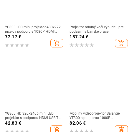
YG300 LED mini projektor 480x272
Projektor odolný voči výbuchu pre
pixelov podporuje 1080P HDMI
podzemné banské práce
kompatibilný USB audio prenosný
72.17
€
157.24
€
domáci mediálny video prehrávač
add_shopping_cart
add_shopping_cart
domáce kino
YG300 HD 320x240p mini LED
Mobilný videoprojektor Salange
projektor s podporou HDMI USB TF
YT300 s podporou 1080P
domáci audio multimediálny
domáceho kina, bezdrôtového
42.83
€
82.06
€
prehrávač prenosný inteligentný
prehrávača médií s rovnakou
add_shopping_cart
add_shopping_cart
projektor na cesty
obrazovkou, Androidom, IOS a