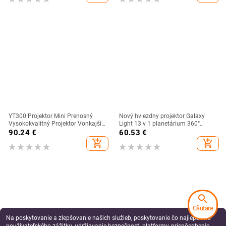
smartfónom
YT300 Projektor Mini Prenosný
Nový hviezdny projektor Galaxy
Vysokokvalitný Projektor Vonkajší
Light 13 v 1 planetárium 360°
Kemp Smartfón Bezdrôtové
otočné nočné svetlo Aurora do
90.24
€
60.53
€
Zrkadlenie Podporované Domáce
spálne hviezdna obloha darček pre
add_shopping_cart
add_shopping_cart
Kino
deti a dospelých
search
Căutare
Na poskytovanie a zlepšovanie našich služieb, poskytovanie čo najlepšieho