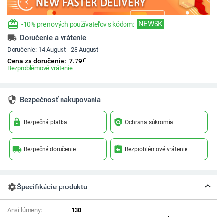
redeem
NEWSK
-10% pre nových používateľov s kódom:
local_shipping
Doručenie a vrátenie
Doručenie:
14 August - 28 August
€
Cena za doručenie:
7.79
Bezproblémové vrátenie
security
Bezpečnosť nakupovania
lock
policy
Bezpečná platba
Ochrana súkromia
local_shipping
assignment_return
Bezpečné doručenie
Bezproblémové vrátenie
settings
Špecifikácie produktu
Ansi lúmeny:
130