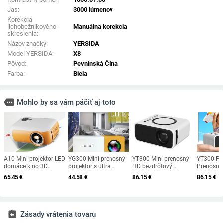
Jas:
3000 lúmenov
Korekcia
lichobežníkového
Manuálna korekcia
skreslenia:
Názov značky:
YERSIDA
Model YERSIDA:
X8
Pôvod:
Pevninská Čína
Farba:
Biela
more
Mohlo by sa vám páčiť aj toto
A10 Mini projektor LED
YG300 Mini prenosný
YT300 Mini prenosný
YT300 Pro
domáce kino 3D
projektor s ultra
HD bezdrôtový
Prenosný
videoprojektor
vysokým rozlíšením,
káblový projektor pre
Vysokokv
65.45
€
44.58
€
86.15
€
86.15
€
prehrávač médií
podpora pamäte pre
mobilný telefón s
Projektor
detské kino darček
HDTMI USB a SD
rovnakou obrazovkou,
Kemp Sm
kompatibilný USB
premietanie filmov do
WiFi LED svetlo,
Bezdrôtov
Smart TV BOX 1080P
vonkajšieho kina
domáce kino,
Podporo
HD film
prehrávač médií a
Kino
assignment_return
Zásady vrátenia tovaru
videa