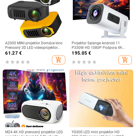
A2000 MINI projektor Domáce kino
Projektor Salange Android 11
Prenosný 3D LED videoprojektor
P330W HD 1080P Podpora 4K
Herný laserový projektor 4K 1080P
Allwinner H713 BT5.0 Smart TV
61.27
€
195.05
€
cez HD port Smart TV BOX
Kancelársky mikro prenosný 5G
add_shopping_cart
add_shopping_cart
Wifi domáce kino
M24 4K HD prenosný projektor LED
YG300 LED mini projektor HD