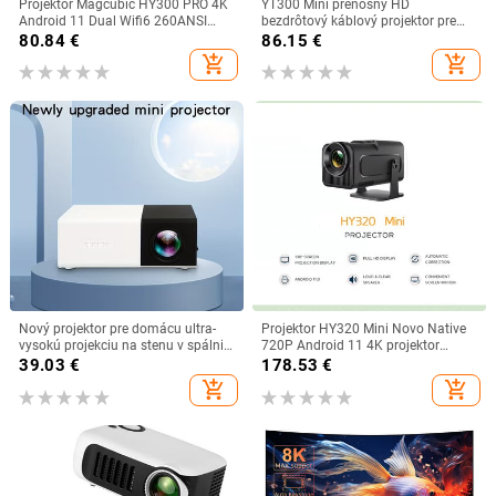
Projektor Magcubic HY300 PRO 4K
YT300 Mini prenosný HD
Android 11 Dual Wifi6 260ANSI
bezdrôtový káblový projektor pre
Allwinner H713 BT5.0 1080P
mobilný telefón s rovnakou
80.84
€
86.15
€
1280*720P Domáce kino Vonkajší
obrazovkou, WiFi LED svetlo,
add_shopping_cart
add_shopping_cart
projektor
domáce kino, prehrávač médií a
videa
Nový projektor pre domácu ultra-
Projektor HY320 Mini Novo Native
vysokú projekciu na stenu v spálni,
720P Android 11 4K projektor
projektor pre domáce kino, projektor
300ANSI Wifi6 BT5.0 Cinema
39.03
€
178.53
€
pre kancelárie a konferencie s HDMI
Vonkajší prenosný 180° otočný
add_shopping_cart
add_shopping_cart
projektor