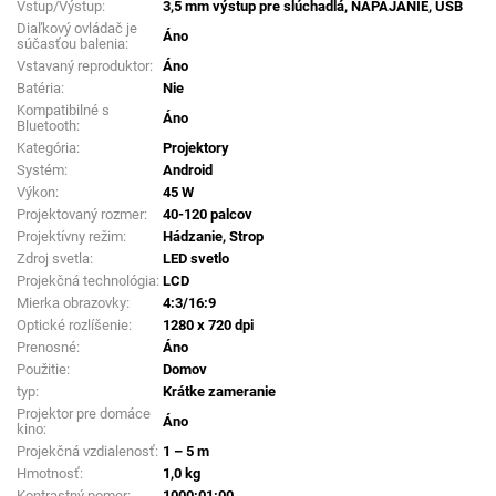
Vstup/Výstup:
3,5 mm výstup pre slúchadlá, NAPÁJANIE, USB
Diaľkový ovládač je
Áno
súčasťou balenia:
Vstavaný reproduktor:
Áno
Batéria:
Nie
Kompatibilné s
Áno
Bluetooth:
Kategória:
Projektory
Systém:
Android
Výkon:
45 W
Projektovaný rozmer:
40-120 palcov
Projektívny režim:
Hádzanie, Strop
Zdroj svetla:
LED svetlo
Projekčná technológia:
LCD
Mierka obrazovky:
4:3/16:9
Optické rozlíšenie:
1280 x 720 dpi
Prenosné:
Áno
Použitie:
Domov
typ:
Krátke zameranie
Projektor pre domáce
Áno
kino:
Projekčná vzdialenosť:
1 – 5 m
Hmotnosť:
1,0 kg
Kontrastný pomer:
1000:01:00