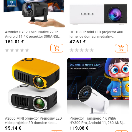
Alwtniet HY320 Mini Native 720P
HD 1080P mini LED projektor 400
Android 11 4K projektor 300ANSI
lúmenov domáci mediálny
Wifi6 BT5.0 Cinema Vonkajší
prehrávač 320x240 prenosný LED
151.01
€
47.61
€
prenosný 180° otočný
mikro projektor s diaľkovým
add_shopping_cart
add_shopping_cart
videoprojektor
ovládačom
A2000 MINI projektor Prenosný LED
Projektor Transpeed 4K Wifi6
videoprojektor 3D domáce kino
HY300 Pro, Android 11, 260 ANSI,
herný laserový projektor Smart TV
duálny WIFI, Allwinner H713 BT5.0,
95.14
€
119.08
€
BOX 1080P 4K cez HD port
720P, domáce kino, vonkajšie,