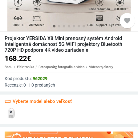
favorite
Projektor YERSIDA X8 Mini prenosný systém Android
Inteligentná domácnosť 5G WIFI projektory Bluetooth
720P HD podpora 4K video zariadenie
168.22
€
Badu
Elektronika
Fotoaparáty, fotografia a video
Videoprojektory
Kód produktu:
962029
Recenzie:
0
|
0
predaných
straighten
Vyberte model alebo veľkosť