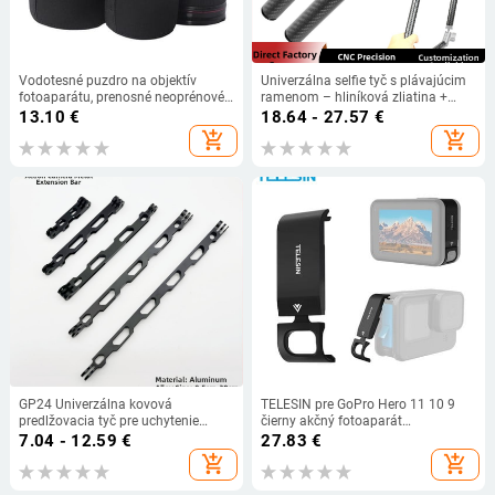
Vodotesné puzdro na objektív
Univerzálna selfie tyč s plávajúcim
fotoaparátu, prenosné neoprénové
ramenom – hliníková zliatina +
puzdro s háčikom, puzdro na
karbon, plávajúce rameno, 1/4
13.10
€
18.64 - 27.57
€
objektív DSLR, puzdro na fotoaparát
adaptér, kompatibilné s Insta360
add_shopping_cart
add_shopping_cart
pre Canon/Sony/Nikon
ONE R / GoPro 9/8/MAX / DJI
Osmo Action
GP24 Univerzálna kovová
TELESIN pre GoPro Hero 11 10 9
predlžovacia tyč pre uchytenie
čierny akčný fotoaparát
kamery na bicykli (3-dielna súprava,
Vymeniteľný kryt batérie s
7.04 - 12.59
€
27.83
€
možnosť pridania loga)
nabíjacím portom typu C Ľahko
add_shopping_cart
add_shopping_cart
odnímateľný bočný kryt