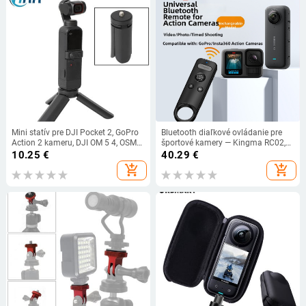
Mini statív pre DJI Pocket 2, GoPro
Bluetooth diaľkové ovládanie pre
Action 2 kameru, DJI OM 5 4, OSMO
športové kamery — Kingma RC02,
Mobile 3, stabilizátor, gimbal, stolný
kompatibilné s GoPro a Insta360
10.25
€
40.29
€
statív
(X5/X4/Ace PRO2/GoPro13)
add_shopping_cart
add_shopping_cart