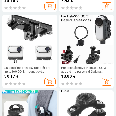
38.80
€
7.42
€
stolný držiak, príslušenstvo pre
zápästie – nylon a kovová
add_shopping_cart
add_shopping_cart
kameru
konštrukcia, kompatibilné so Sony,
Nikon a ďalšie
Skladací magnetický adaptér pre
Pre príslušenstvo Insta360 GO 3,
Insta360 GO 3, magnetické
adaptér na palec a držiak na
príslušenstvo, konverzný adaptér
kameru, predlžovací držiak na
30.17
€
18.80
€
pre uchytenie fotoaparátu, statív
bicykel, klip na batoh pre
add_shopping_cart
add_shopping_cart
príslušenstvo Insta360 GO 3