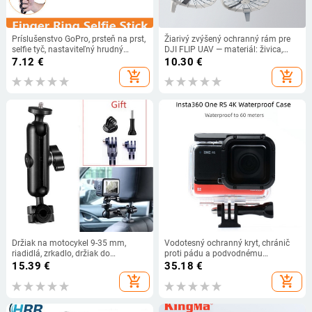
Príslušenstvo GoPro, prsteň na prst,
Žiarivý zvýšený ochranný rám pre
selfie tyč, nastaviteľný hrudný
DJI FLIP UAV — materiál: živica,
postroj, popruh pre GoPro Hero 7 6
RCSTQ model 1482100, logo tlač
7.12
€
10.30
€
5 4 3+ SJcam YI Sport Camera
add_shopping_cart
add_shopping_cart
Držiak na motocykel 9-35 mm,
Vodotesný ochranný kryt, chránič
riadidlá, zrkadlo, držiak do
proti pádu a podvodnému
autosedačky pre GoPro Hero 12 11
potápačskému puzdru pre
15.39
€
35.18
€
9 10, príslušenstvo pre akčné
panoramatickú kameru Insta360
add_shopping_cart
add_shopping_cart
kamery
ONE RS