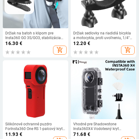
Držiak na batoh s klipom pre
Držiak sedlovky na riadidlá bicykla
Insta360 GO 3S/GO3, stabilizácia
a motocykla, proti uvoľneniu, 1/4"
obrazu, 360° rotácia, klip pre
pre GoPro 9 8 Max Insta360 ONE R
16.30
€
12.20
€
Insta360 GO 3S, príslušenstvo pre
pre Osmo Action
add_shopping_cart
add_shopping_cart
športové kamery
Silikónové ochranné puzdro
Vhodné pre Shadowstone
ForInsta360 One RS 1-palcový kryt s
Insta360X4 Vodotesný kryt
krytom objektívu odolným proti
Panoramatický akčný fotoaparát
11.93
€
71.68
€
poškriabaniu a ochranou proti
Príslušenstvo Neviditeľný