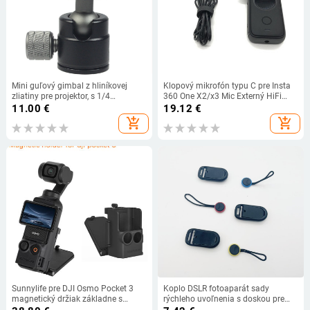
Mini guľový gimbal z hliníkovej
Klopový mikrofón typu C pre Insta
zliatiny pre projektor, s 1/4
360 One X2/x3 Mic Externý HiFi
univerzálnym závitom, súčasťou
nahrávací profesionálny mikrofón
11.00
€
19.12
€
PTZ držiaka
Príslušenstvo pre pohybovú kameru
add_shopping_cart
add_shopping_cart
Sunnylife pre DJI Osmo Pocket 3
Koplo DSLR fotoaparát sady
magnetický držiak základne s
rýchleho uvoľnenia s doskou pre
nastaviteľným uhlom, multifunkčný
rýchlu inštaláciu, popruh na plece a