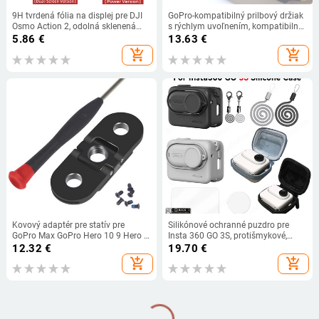
9H tvrdená fólia na displej pre DJI
GoPro-kompatibilný prilbový držiak
Osmo Action 2, odolná sklenená
s rýchlym uvoľnením, kompatibilný
fólia proti poškriabaniu, ochranná
s GoPro, Xiaomi a Mountain Dog,
5.86
€
13.63
€
fólia HD na objektív pre
plast
add_shopping_cart
add_shopping_cart
príslušenstvo DJI Action 2
Kovový adaptér pre statív pre
Silikónové ochranné puzdro pre
GoPro Max GoPro Hero 10 9 Hero 8,
Insta 360 GO 3S, protišmykové,
držiak pre akčnú kameru s otvorom
všestranné ochranné puzdro, kryt
12.32
€
19.70
€
1/4'', adaptér pre statív a monopod
proti poškriabaniu, športové
add_shopping_cart
add_shopping_cart
príslušenstvo pre fotoaparáty