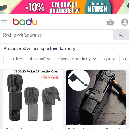
menu
shopping_basket
account_circle
search
Príslušenstvo pre športové kamery
filter_list
keyboard_arrow_down
keyboard_arrow_down
keyboard_arrow_down
Filtre
Objednať
Zľavnené produkty
Typ
Zna