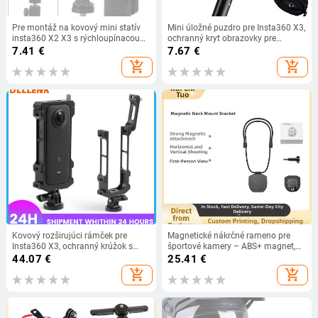
Pre montáž na kovový mini statív
Mini úložné puzdro pre Insta360 X3,
insta360 X2 X3 s rýchloupínacou
ochranný kryt obrazovky pre
základňou 1/4" pre GoPro Hero 11
športovú kameru, prenosné
7.41
€
7.67
€
0 9 a príslušenstvo k akčným
ochranné puzdro z PU, vrecko pre
add_shopping_cart
add_shopping_cart
kamerám
príslušenstvo Insta 360 X3
Kovový rozširujúci rámček pre
Magnetické nákrčné rameno pre
Insta360 X3, ochranný krúžok s
športové kamery – ABS+ magnet,
klietkou pre králiky, príslušenstvo
univerzálna kompatibilita;
44.07
€
25.41
€
pre kameru Insta360 X3
kompatibilné s GoPro a DJI Action;
add_shopping_cart
add_shopping_cart
balenie obsahuje 2 držiaky, 1
skrutka, 1 dlhé lano; možnosť tlače
loga