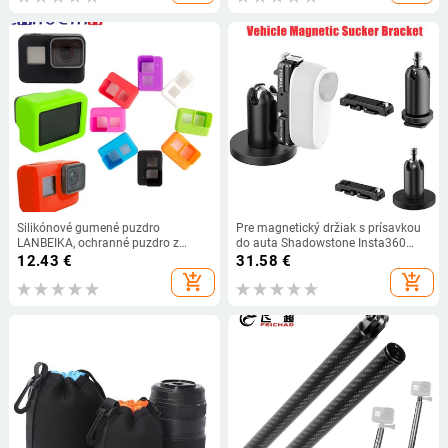
Silikónové gumené puzdro
Pre magnetický držiak s prísavkou
LANBEIKA, ochranné puzdro z
do auta Shadowstone Insta360
mäkkej kože pre GoPro,
G03 pre upevnenie kamery s
12.43
€
31.58
€
príslušenstvo, súpravy GoPro, Hero
rozhraním Cold Shoe, príslušenstvo
add_shopping_cart
add_shopping_cart
5, 6, 7 a 7, čierne akčné kamery
do vozidla