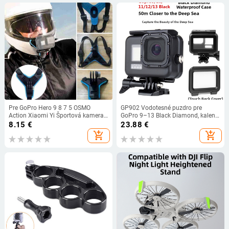
Pre GoPro Hero 9 8 7 5 OSMO
GP902 Vodotesné puzdro pre
Action Xiaomi Yi Športová kamera
GoPro 9–13 Black Diamond, kalené
Príslušenstvo Motocyklová prilba
sklo + PC + nerezová oceľ, hĺbka 50
8.15
€
23.88
€
Brada s integrovaným montážnym
m, balenie obsahuje puzdro a kryt s
add_shopping_cart
add_shopping_cart
držiakom
dotykovou obrazovkou,
prispôsobiteľné logo