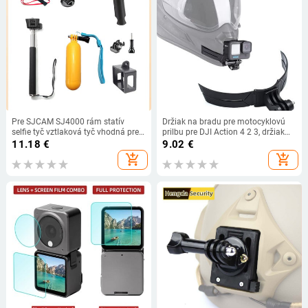
Pre SJCAM SJ4000 rám statív
Držiak na bradu pre motocyklovú
selfie tyč vztlaková tyč vhodná pre
prilbu pre DJI Action 4 2 3, držiak
SJCAM SJ4000 SJ4000 WIFI
na tvár pre GoPro 12 11 10 9 8,
11.18
€
9.02
€
SJCAM SJ4000AIR akčná kamera
príslušenstvo pre akčné kamery
add_shopping_cart
add_shopping_cart