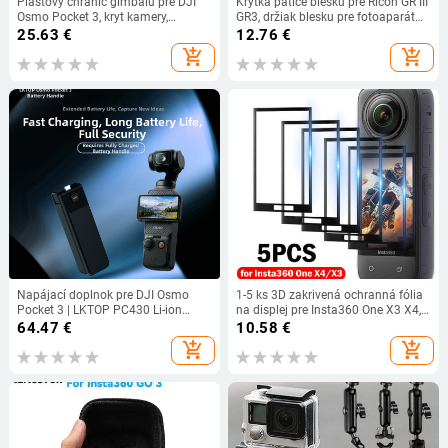
Plastový chránič gimbalu pre DJI
Krytka pätice blesku pre Ricoh GR III
Osmo Pocket 3, kryt kamery,
GR3, držiak blesku pre fotoaparát
ochranné puzdro Sunnylife, box na
Ricoh GR III GR3, chránič
25.63
€
12.76
€
ručný gimbal, príslušenstvo pre DJI
príslušenstva pre fotoaparát Ricoh
add_shopping_cart
add_shopping_cart
Pocket 3
R9N0
Napájací doplnok pre DJI Osmo
1-5 ks 3D zakrivená ochranná fólia
Pocket 3 | LKTOP PC430 Li-ion
na displej pre Insta360 One X3 X4,
batéria
ochranná fólia na displej pre akčné
64.47
€
10.58
€
videokamery Insta360 One X4
add_shopping_cart
add_shopping_cart