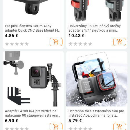
Pre príslušenstvo GoPro Alloy
Univerzálny 360-stupňový otočný
adaptér Quick CNC Base Mount Flat
adaptér s 1/4" skrutkou a mini
to AEE pre GoPro Hero 11 10 9
statívom pre GoPro 12, 11, 10, 9, 8,
4.86
€
10.43
€
Xiaomi YI DJI Osmo Action 2
7 pre akčnú kameru Insta360 One X
add_shopping_cart
add_shopping_cart
Camera
X2 X3 R
Adaptér LANBEIKA pre vertikálne
Ochranná fólia z tvrdeného skla pre
natáčanie, 90 stupňové nastavenie,
Insta360 Ace, ochranná fólia z
viacúčelové konverzné rameno pre
tvrdeného skla proti poškriabaniu
6.90
€
5.79
€
GoPro Hero 11, 10, 9, SJCAM, DJI
pre Insta360 ACE PRO,
add_shopping_cart
add_shopping_cart
OSMO Action 2, 3
príslušenstvo