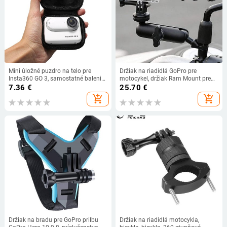
Mini úložné puzdro na telo pre
Držiak na riadidlá GoPro pre
Insta360 GO 3, samostatné balenie,
motocykel, držiak Ram Mount pre
ochranný box pre príslušenstvo k
motocykel GoPro, držiak na bicykel,
7.36
€
25.70
€
fotoaparátom Insta360 Go 3
držiak na športovú kameru, držiak
add_shopping_cart
add_shopping_cart
GoPro Moto
Držiak na bradu pre GoPro prilbu
Držiak na riadidlá motocykla,