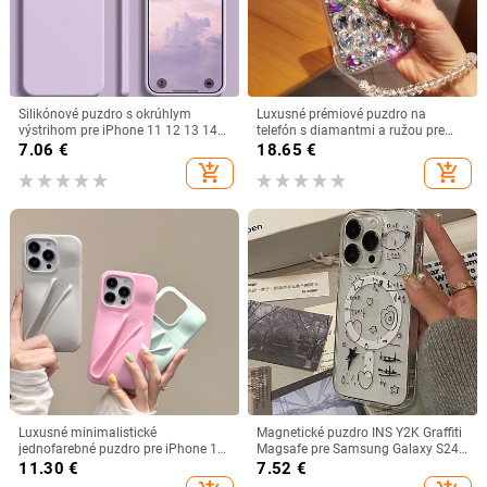
Silikónové puzdro s okrúhlym
Luxusné prémiové puzdro na
výstrihom pre iPhone 11 12 13 14
telefón s diamantmi a ružou pre
15 16 Pro Mini XS Max X XR 15
iPhone 15 14 13 12 11 Pro Max,
7.06
€
18.65
€
Plus, ochranné puzdro s krycou
luxusné puzdro na telefón pre
add_shopping_cart
add_shopping_cart
fóliou
dievčatá s retiazkou na telefón
Luxusné minimalistické
Magnetické puzdro INS Y2K Graffiti
jednofarebné puzdro pre iPhone 15
Magsafe pre Samsung Galaxy S24
14 Plus 13 12 Mini 11 Pro Max, s
S23 S22 S21 S20 FE Plus Ultra 5G,
11.30
€
7.52
€
možnosťou inštalácie s krytom na
mäkké, priehľadné TPU puzdro