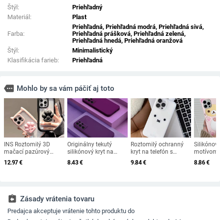
Štýl:
Priehľadný
Materiál:
Plast
Priehľadná, Priehľadná modrá, Priehľadná sivá,
Farba:
Priehľadná prášková, Priehľadná zelená,
Priehľadná hnedá, Priehľadná oranžová
Štýl:
Minimalistický
Klasifikácia farieb:
Priehľadná
more
Mohlo by sa vám páčiť aj toto
INS Roztomilý 3D
Originálny tekutý
Roztomilý ochranný
Silikónový
mačací pazúrový
silikónový kryt na
kryt na telefón s
motívom 
úchop držiak na
telefón pre Samsung
zajačikom vhodný pre
Rilakkuma
12.97
€
8.43
€
9.84
€
8.86
€
telefón pre iPhone 15
Galaxy S24 S23 S22
iPhone 11 12 13 14 15
pre iPhon
14 13 12 11 Pro Max
S21 S20 Ultra Plus FE
Pro Max, jednofarebný
12 Mini 1
Plus XR Akrylový
A54 A53 A52 A73 5G
kreslený film.
Max XR 6 
priehľadný kryt
4G mäkký kryt
SE
assignment_return
Zásady vrátenia tovaru
Predajca akceptuje vrátenie tohto produktu do