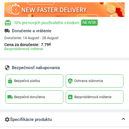
redeem
NEWSK
-10% pre nových používateľov s kódom:
local_shipping
Doručenie a vrátenie
Doručenie:
14 August - 28 August
€
Cena za doručenie:
7.79
Bezproblémové vrátenie
security
Bezpečnosť nakupovania
lock
policy
Bezpečná platba
Ochrana súkromia
local_shipping
assignment_return
Bezpečné doručenie
Bezproblémové vrátenie
settings
Špecifikácie produktu