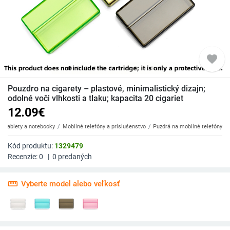
favorite
Pouzdro na cigarety – plastové, minimalistický dizajn;
odolné voči vlhkosti a tlaku; kapacita 20 cigariet
12.09
€
y, tablety a notebooky
Mobilné telefóny a príslušenstvo
Puzdrá na mobilné telefóny
Kód produktu:
1329479
Recenzie:
0
|
0
predaných
straighten
Vyberte model alebo veľkosť