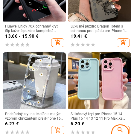
Huawei Enjoy 70X ochranný kryt –
Luxusné puzdro Dragon Totem s
flip kožené puzdro, kompletná
ochranou proti pádu pre iPhone 16
ochrana, proti pádu, mäkký obal,
Pro Max 15 14 13 12 11 Pro XR XS
13.66 - 15.90
€
19.41
€
materiál: preglejka
7 8 Plus, ochranné puzdro s
add_shopping_cart
add_shopping_cart
pokovovaním
Priehľadný kryt na telefón s malým
Silikónový kryt pre iPhone 15 14
vzorom chryzantém pre iPhone 16
Plus 15 14 13 12 11 Pro Max Xs
15 Pro Max 14 13 12 11 XS X 7 8
Max XR X 8 7 Plus SE 2020 2022
6.27
€
6.20
€
Plus SE 2020 2022
search
add_shopping_cart
add_shopping_cart