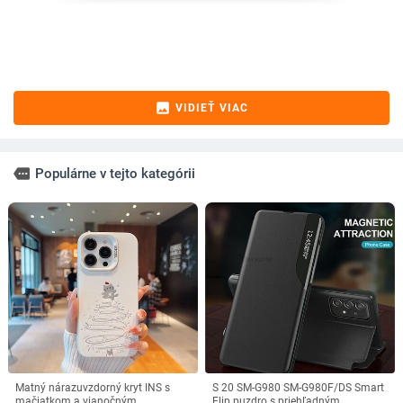
image
VIDIEŤ VIAC
more
Populárne v tejto kategórii
Matný nárazuvzdorný kryt INS s
S 20 SM-G980 SM-G980F/DS Smart
mačiatkom a vianočným
Flip puzdro s priehľadným