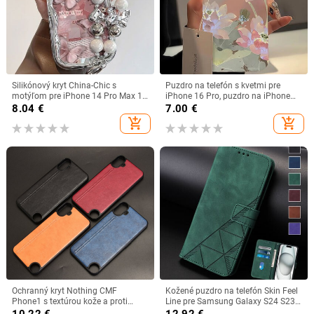
Silikónový kryt China-Chic s
Puzdro na telefón s kvetmi pre
motýľom pre iPhone 14 Pro Max 15
iPhone 16 Pro, puzdro na iPhone
11 12 13 XR 8 7 Plus X XS SE 2020
15 13 11 12 14 Pro Max 13 Mini 16
8.04
€
7.00
€
2022
Plus, priehľadný tenký hodvábny
add_shopping_cart
add_shopping_cart
zadný kryt
Ochranný kryt Nothing CMF
Kožené puzdro na telefón Skin Feel
Phone1 s textúrou kože a proti
Line pre Samsung Galaxy S24 S23
pádu ochranou
S22 S21 S20 Ultra FE S10 E S9 S8
10.22
€
12.92
€