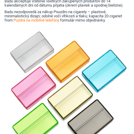
Badu akceptuje vrátenie všetkých zakúpených produktov do 14
kalendárnych dní od dátumu prijatia (okrem plaviek a spodnej bielizne).
Badu nezodpovedá za nákup Pouzdro na cigarety – plastové,
minimalistický dizajn; odolné voči vlhkosti a tlaku; kapacita 20 cigariet
from
Puzdrá na mobilné telefóny
formulár mimo objednávky.