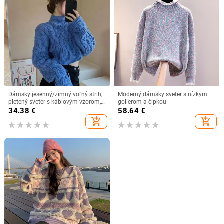
Dámsky jesenný/zimný voľný strih,
Moderný dámsky sveter s nízkym
pletený sveter s káblovým vzorom,
golierom a čipkou
skrátený pletený top, teplý pulóver,
34.38
€
58.64
€
vrchné oblečenie, základná vrstva
add_shopping_cart
add_shopping_cart
topu