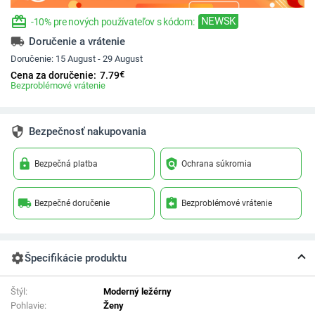
redeem
NEWSK
-10% pre nových používateľov s kódom:
local_shipping
Doručenie a vrátenie
Doručenie:
15 August - 29 August
€
Cena za doručenie:
7.79
Bezproblémové vrátenie
security
Bezpečnosť nakupovania
lock
policy
Bezpečná platba
Ochrana súkromia
local_shipping
assignment_return
Bezpečné doručenie
Bezproblémové vrátenie
settings
Špecifikácie produktu
Štýl:
Moderný ležérny
Pohlavie:
Ženy