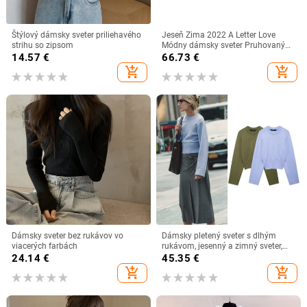
Štýlový dámsky sveter priliehavého
Jeseň Zima 2022 A Letter Love
strihu so zipsom
Módny dámsky sveter Pruhovaný
sveter Voľný rolák Pánske a
14.57
€
66.73
€
dámske oblečenie
add_shopping_cart
add_shopping_cart
Dámsky sveter bez rukávov vo
Dámsky pletený sveter s dlhým
viacerých farbách
rukávom, jesenný a zimný sveter,
dámsky pulóver, top s dlhým
24.14
€
45.35
€
rukávom, ležérny streetwear,
add_shopping_cart
add_shopping_cart
dámsky svetr, sveter