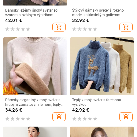
Dámsky ležérny široký sveter so
Štýlový dámsky sveter širokého
vzorom a oválnym výstrihom
modelu s klasickým golierom
42.01
€
32.92
€
add_shopping_cart
add_shopping_cart
Dámsky elegantný zimný sveter s
Teplý zimný sveter s farebnou
hrubým zamatovým lemom, teplý
výšivkou
pletený sveter s tenkými topmi,
34.26
€
42.92
€
džersejový pletený sveter, nový
add_shopping_cart
add_shopping_cart