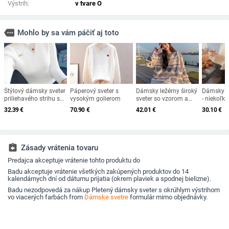
Výstrih:
v tvare O
more
Mohlo by sa vám páčiť aj toto
Štýlový dámsky sveter
Páperový sveter s
Dámsky ležérny široký
Dámsky le
priliehavého strihu s
vysokým golierom
sveter so vzorom a
- niekoľko
vysokým golierom
oválnym výstrihom
32.39
€
70.90
€
42.01
€
30.10
€
assignment_return
Zásady vrátenia tovaru
Predajca akceptuje vrátenie tohto produktu do
Badu akceptuje vrátenie všetkých zakúpených produktov do 14
kalendárnych dní od dátumu prijatia (okrem plaviek a spodnej bielizne).
Badu nezodpovedá za nákup Pletený dámsky sveter s okrúhlym výstrihom
vo viacerých farbách from
Dámske svetre
formulár mimo objednávky.