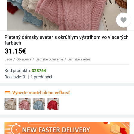
favorite
Pletený dámsky sveter s okrúhlym výstrihom vo viacerých
farbách
31.15
€
Badu
Oblečenie
Dámske oblečenie
Dámske svetre
Kód produktu:
328764
Recenzie:
0
|
1
predaných
straighten
Vyberte model alebo veľkosť