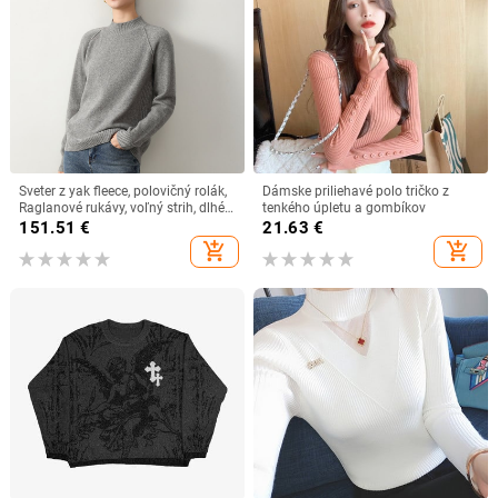
Sveter z yak fleece, polovičný rolák,
Dámske priliehavé polo tričko z
Raglanové rukávy, voľný strih, dlhé
tenkého úpletu a gombíkov
rukávy
151.51
€
21.63
€
add_shopping_cart
add_shopping_cart