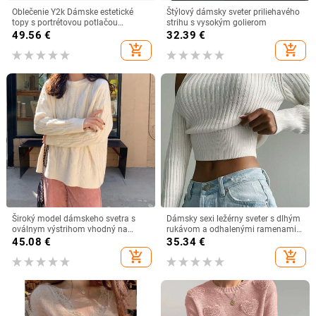
Oblečenie Y2k Dámske estetické
Štýlový dámsky sveter priliehavého
topy s portrétovou potlačou
strihu s vysokým golierom
Streetwear pánske gotické svetre
49.56
€
32.39
€
jesenný pletený sveter Harajuku
add_shopping_cart
add_shopping_cart
bavlnený sveter
Široký model dámskeho svetra s
Dámsky sexi ležérny sveter s dlhým
oválnym výstrihom vhodný na
rukávom a odhalenými ramenami
každodenné nosenie
na jar, jeseň a zimu
45.08
€
35.34
€
add_shopping_cart
add_shopping_cart