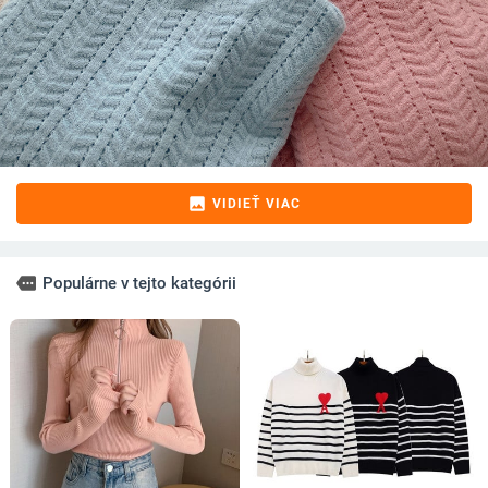
image
VIDIEŤ VIAC
more
Populárne v tejto kategórii