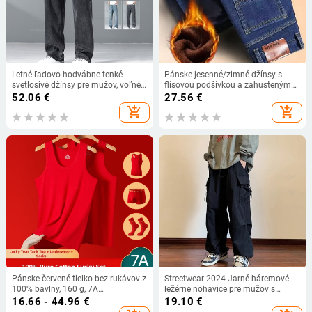
Letné ľadovo hodvábne tenké
Pánske jesenné/zimné džínsy s
svetlosivé džínsy pre mužov, voľné
flísovou podšívkou a zahusteným
široké nohavice, plus veľkosť,
rovným strihom, voľného strihu,
52.06
€
27.56
€
ležérne nohavice z vysokej kvality,
plus veľkosť, na nosenie v
add_shopping_cart
add_shopping_cart
strečové mäkké tkaniny
chladnom počasí
Pánske červené tielko bez rukávov z
Streetwear 2024 Jarné háremové
100% bavlny, 160 g, 7A
ležérne nohavice pre mužov s
antibakteriálne, tenká spodná
elastickým pásom, jednofarebné
16.66 - 44.96
€
19.10
€
vrstva
cargo nohavice s viacerými