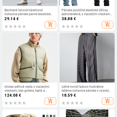
Bavlnené ľanové háremové
Pánske pouličné elastické džínsy,
nohavice pánske pevné elastické
jednofarebné, s viacerými vreckami,
pásy streetwear joggers 2024 nové
cargo nohavice, ležérne, slim fit,
29.14
€
38.88
€
vrecovité nohavice s rozkrokom
denné nosenie, joggers, stredne dlhé
add_shopping_cart
add_shopping_cart
ležérne pánske nohavice
nohavice
Unisex péřová vesta s viacerými
Letné rovné ľadovo hodvábne
vreckami, bez goliera, teplá a
ležérne nohavice pánske s vysokým
univerzálna na zimu
pásom, skladané dlhé nohavice,
124.08
€
18.59
€
tenké športové široké nohavice,
add_shopping_cart
add_shopping_cart
pánske vrecovité nohavice