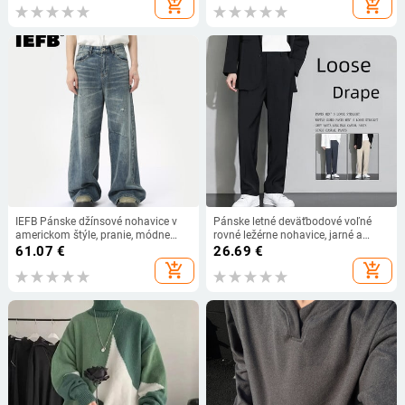
add_shopping_cart
add_shopping_cart
vreckami, voľné vreckovité nohavice
pre ženy
IEFB Pánske džínsové nohavice v
Pánske letné deväťbodové voľné
americkom štýle, pranie, módne
rovné ležérne nohavice, jarné a
voľné pánske rovné nohavice,
jesenné, štýlové, ľadovo hodvábne
61.07
€
26.69
€
ležérne široké džínsy, nové leto
čierne oblekové nohavice
add_shopping_cart
add_shopping_cart
2024 9C6303