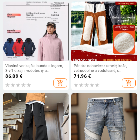
Vlastná vonkajšia bunda s logom,
Pánske nohavice z umelej kože,
3-v-1 dizajn, vodotesný a
vetruodolné a vodotesné, s
vetruodolný materiál, flísová
fleecovou podšívkou, hrubé, na
86.09
€
71.96
€
podšívka, odnímateľná kapucňa
jazdu na motocykli a donášku jedla,
add_shopping_cart
add_shopping_cart
úzky strih