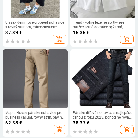
Unisex denimové cropped nohavice
Trendy voľné ležérne šortky pre
s rovný strihom, mikroelastické,
mužov, letné domáce pyžamá,
55% polyester, streetwear, leto 2025
športové nohavice, všestranné
37.89
€
16.36
€
päťbodové nohavice
add_shopping_cart
add_shopping_cart
Maple House pánske nohavice pre
Pánske rifľové nohavice s najlepšou
business casual, rovný strih, bavlno-
cenou z roku 2023, pohodlné rovné
zmesová látka, stredne vysoký pás,
džínsy, ležérne elastické pánske
62.58
€
38.37
€
zipsový uzáver, jeseň
vysoko kvalitné nohavice
add_shopping_cart
add_shopping_cart