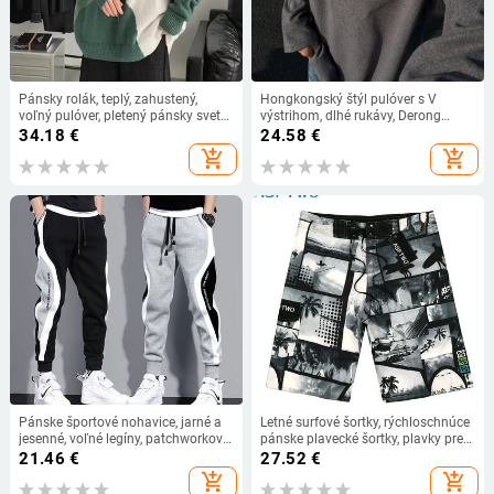
Pánsky rolák, teplý, zahustený,
Hongkongský štýl pulóver s V
voľný pulóver, pletený pánsky sveter,
výstrihom, dlhé rukávy, Derong
veľkoobchod 2023
tkanina 96% polyester, hrubá látka
34.18
€
24.58
€
add_shopping_cart
add_shopping_cart
Pánske športové nohavice, jarné a
Letné surfové šortky, rýchloschnúce
jesenné, voľné legíny, patchworkové,
pánske plavecké šortky, plavky pre
bežecké, tréningové, ležérne, módne,
väčšie veľkosti, plavecké šortky,
21.46
€
27.52
€
outfitové, nohavice
surfové športové plážové pánske
add_shopping_cart
add_shopping_cart
bermudy, bežecké šortky