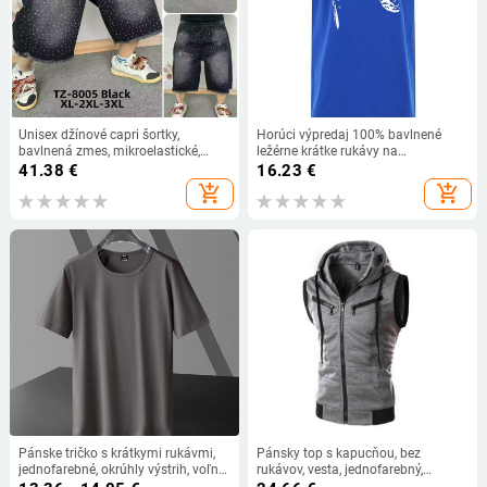
Unisex džínové capri šortky,
Horúci výpredaj 100% bavlnené
bavlnená zmes, mikroelastické,
ležérne krátke rukávy na
rovný strih, leto
skateboarding topánky pánske
41.38
€
16.23
€
tričko letné priedušné oblečenie O-
add_shopping_cart
add_shopping_cart
výstrih nadrozmerné krátke rukávy
unisex
Pánske tričko s krátkymi rukávmi,
Pánsky top s kapucňou, bez
jednofarebné, okrúhly výstrih, voľný
rukávov, vesta, jednofarebný,
strih, Milk Silk s max. 30%
ležérny, s kapucňou, vesta s