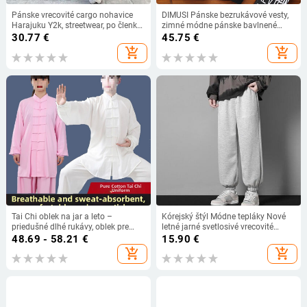
Pánske vrecovité cargo nohavice
DIMUSI Pánske bezrukávové vesty,
Harajuku Y2k, streetwear, po členky,
zimné módne pánske bavlnené
ležérne, háremové, dlhé nohavice,
vesty s výstelkou, pánske teplé
30.77
€
45.75
€
široké, nadrozmerné, 2024, nové
vesty so stojatým golierom,
add_shopping_cart
add_shopping_cart
oblečenie 5XL
Tai Chi oblek na jar a leto –
Kórejský štýl Módne tepláky Nové
priedušné dlhé rukávy, oblek pre
letné jarné svetlosivé vrecovité
mužov aj ženy
nohavice so širokými nohavicami
48.69 - 58.21
€
15.90
€
Rovné nohavice Neformálne
add_shopping_cart
add_shopping_cart
nohavice s kravatou Pánske