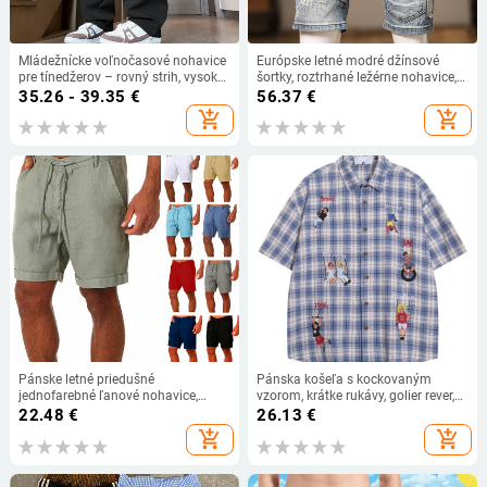
Mládežnícke voľnočasové nohavice
Európske letné modré džínsové
pre tínedžerov – rovný strih, vysoký
šortky, roztrhané ležérne nohavice,
pás, tenká bambusovo-
módne personalizované šitie,
35.26 - 39.35
€
56.37
€
polyesterová látka s vysokou
pánske nohavice s motívom
add_shopping_cart
add_shopping_cart
elasticitou, jar
žobráckeho koňa
Pánske letné priedušné
Pánska košeľa s kockovaným
jednofarebné ľanové nohavice,
vzorom, krátke rukávy, golier rever,
pánske bavlnené ľanové šortky,
voľný strih
22.48
€
26.13
€
fitness streetwear, veľkosť S-4XL
add_shopping_cart
add_shopping_cart