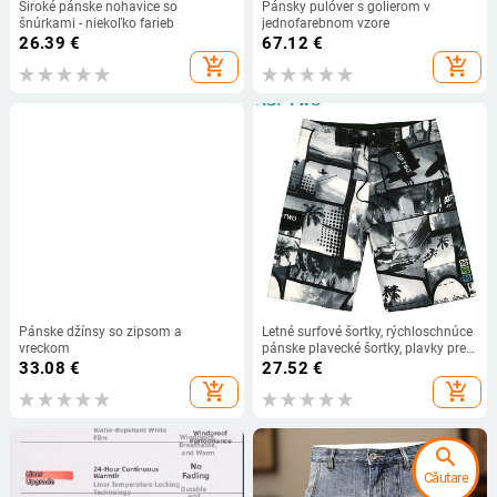
Široké pánske nohavice so
Pánsky pulóver s golierom v
šnúrkami - niekoľko farieb
jednofarebnom vzore
26.39
€
67.12
€
add_shopping_cart
add_shopping_cart
Pánske džínsy so zipsom a
Letné surfové šortky, rýchloschnúce
vreckom
pánske plavecké šortky, plavky pre
väčšie veľkosti, plavecké šortky,
33.08
€
27.52
€
surfové športové plážové pánske
add_shopping_cart
add_shopping_cart
bermudy, bežecké šortky
search
Căutare