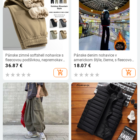
Pánske zimné softshell nohavice s
Pánske denim nohavice v
fleecovou podšívkou, nepremokavé,
americkom štýle, čierne, s fleecovou
vetruodolné, odolné voči
podšívkou, na jeseň-zimu, retro
36.87
€
18.07
€
opotrebeniu a odvádzajú vlhkosť
strih, štíhla, rovný strih
add_shopping_cart
add_shopping_cart
pre outdoorové aktivity a prácu