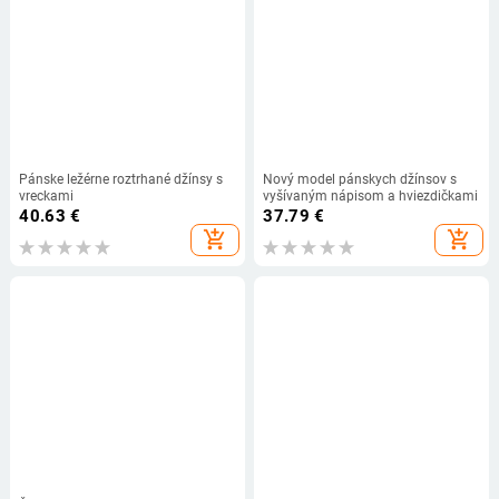
Pánske ležérne roztrhané džínsy s
Nový model pánskych džínsov s
vreckami
vyšívaným nápisom a hviezdičkami
40.63
€
37.79
€
add_shopping_cart
add_shopping_cart