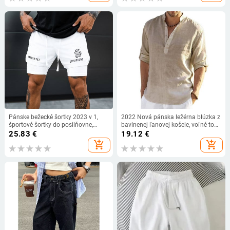
Pánske bežecké šortky 2023 v 1,
2022 Nová pánska ležérna blúzka z
športové šortky do posilňovne,
bavlnenej ľanovej košele, voľné topy
športové 2 v 1, dvojpodlažné
s dlhým rukávom, jarná jeseň,
25.83
€
19.12
€
rýchloschnúce fitness nohavice,
ležérne, pekné pánske košele
add_shopping_cart
add_shopping_cart
joggingové nohavice, športové
tepláky