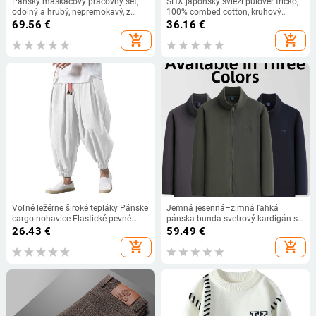
Pánsky maskáčový pracovný set,
SHX japonský svieži pulóver tričko,
odolný a hrubý, nepremokavý, z
100% combed cotton, kruhový
bavlneno‑zmesového materiálu,
výstrih, dlhé rukávy, voľný strih
69.56
€
36.16
€
vhodný do továrne a práce na
add_shopping_cart
add_shopping_cart
voľnom vzduchu
Voľné ležérne široké tepláky Pánske
Jemná jesenná–zimná ľahká
cargo nohavice Elastické pevné
pánska bunda-svetrový kardigán so
nohavice Pánske letné voľné fitness
zipsom a bočným vreckami,
26.43
€
59.49
€
vrecovité streetwear nohavice
polovičný golier, voľný strih,
add_shopping_cart
add_shopping_cart
obchodný casual štýl