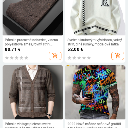
Pánske pracovné nohavice, vlneno-
Sveter s kruhovým výstrihom, voľný
polyestrová zmes, rovný strih,
strih, dlhé rukávy, modalová látka
stredná výška pása, s opaskom a
80.71
€
52.00
€
zipsom
add_shopping_cart
add_shopping_cart
Pánske vintage pletené svetre
2022 Nové módne neónové graffiti