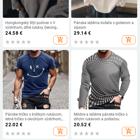
Hongkongský štýl pulóver s V
Pánska ležérna košeľa s golierom a
výstrihom, dlhé rukávy, Derong
zipsom
tkanina 96% polyester, hrubá látka
24.58
€
29.14
€
add_shopping_cart
add_shopping_cart
Pánske tričko s krátkym rukávom,
Módne a ležérne pánske tričko s
letné tričko s okrúhlym výstrihom,
dlhým rukávom a potlačou
smajlíkovou potlačou, ležérne, slim
22.02
€
20.52
€
fit, pánske topy, Harajuku, hip hop,
add_shopping_cart
add_shopping_cart
pánske oblečenie