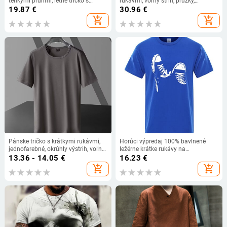
tenkými pruhmi, letné tričko s
rukávmi, voľný strih, prúžky,
krátkym rukávom a farebným
bavlnená zmes
19.87
€
30.96
€
vzorom, ležérne pánske oblečenie
add_shopping_cart
add_shopping_cart
Pánske tričko s krátkymi rukávmi,
Horúci výpredaj 100% bavlnené
jednofarebné, okrúhly výstrih, voľný
ležérne krátke rukávy na
strih, Milk Silk s max. 30%
skateboarding topánky pánske
13.36 - 14.05
€
16.23
€
polyesteru, leto, mestský vzor
tričko letné priedušné oblečenie O-
add_shopping_cart
add_shopping_cart
výstrih nadrozmerné krátke rukávy
unisex