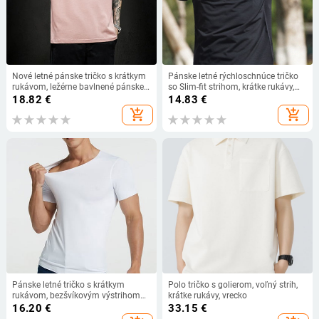
Nové letné pánske tričko s krátkym
Pánske letné rýchloschnúce tričko
rukávom, ležérne bavlnené pánske
so Slim-fit strihom, krátke rukávy,
streetwear topy, módne
okrúhly výstrih, zmes polyesteru
18.82
€
14.83
€
jednofarebné tričko s krátkym
add_shopping_cart
add_shopping_cart
rukávom a hip hopom
Pánske letné tričko s krátkym
Polo tričko s golierom, voľný strih,
rukávom, bezšvíkovým výstrihom
krátke rukávy, vrecko
do V a náprsným golierom M-5XL,
16.20
€
33.15
€
jednofarebné, ultratenké, športové,