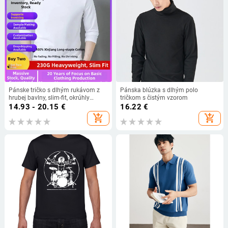
Pánske tričko s dlhým rukávom z
Pánska blúzka s dlhým polo
hrubej bavlny, slim-fit, okrúhly
tričkom s čistým vzorom
výstrih, na jeseň a zimu
14.93 - 20.15
€
16.22
€
add_shopping_cart
add_shopping_cart