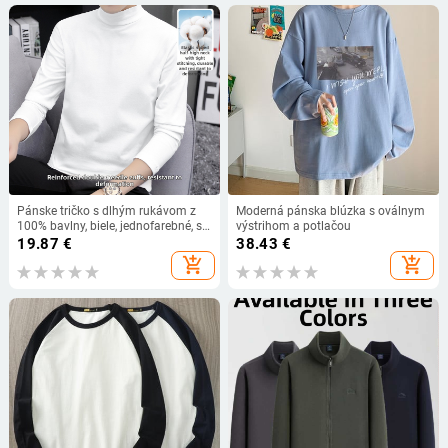
Pánske tričko s dlhým rukávom z
Moderná pánska blúzka s oválnym
100% bavlny, biele, jednofarebné, so
výstrihom a potlačou
stredne vysokým stojacím golierom
19.87
€
38.43
€
add_shopping_cart
add_shopping_cart