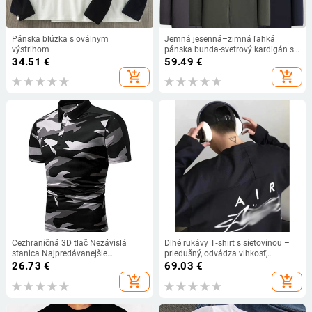
Pánska blúzka s oválnym
Jemná jesenná–zimná ľahká
výstrihom
pánska bunda-svetrový kardigán so
zipsom a bočným vreckami,
34.51
€
59.49
€
polovičný golier, voľný strih,
add_shopping_cart
add_shopping_cart
obchodný casual štýl
Cezhraničná 3D tlač Nezávislá
Dlhé rukávy T‑shirt s sieťovinou –
stanica Najpredávanejšie
priedušný, odvádza vlhkosť,
Populárne Denná kultúra
rýchloschnúci, UV ochrana, voľný
26.73
€
69.03
€
strih
add_shopping_cart
add_shopping_cart