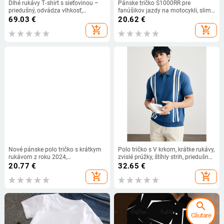
Dlhé rukávy T‑shirt s sieťovinou –
Pánske tričko S1000RR pre
priedušný, odvádza vlhkosť,
fanúšikov jazdy na motocykli, slim
rýchloschnúci, UV ochrana, voľný
fit tričko S 1000 RR, nové letné
69.03
€
20.62
€
strih
pánske tričká s krátkym rukávom,
add_shopping_cart
add_shopping_cart
biele, ležérne
Nové pánske polo tričko s krátkym
Polo tričko s V krkom, krátke rukávy,
rukávom z roku 2024,
zvislé prúžky, štíhly strih, priedušný
rýchloschnúce, 3D tlačené,
Ice Silk materiál.
20.77
€
32.65
€
odvádzajúce vlhkosť, zábavné
add_shopping_cart
add_shopping_cart
golfové tričko
search
Căutare