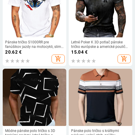
Pánske tričko S1000RR pre
Letné Poker K 3D potlač pánske
fanúšikov jazdy na motocykli, slim
tričko európske a americké pouličné
fit tričko S 1000 RR, nové letné
módne oblečenie voľné veľké
20.62
€
15.04
€
pánske tričká s krátkym rukávom,
rýchloschnúce tričko XXS-6XL
add_shopping_cart
add_shopping_cart
biele, ležérne
Módne pánske polo tričko s 3D
Pánske polo tričko s krátkymi