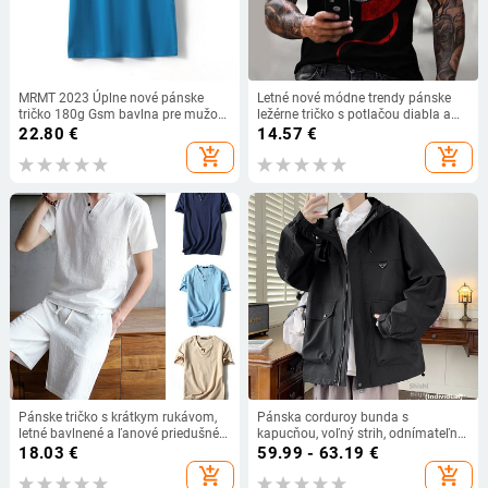
MRMT 2023 Úplne nové pánske
Letné nové módne trendy pánske
tričko 180g Gsm bavlna pre mužov
ležérne tričko s potlačou diabla a
Jednofarebné pánske tričko s
usmievavej tváre, pánske tričko s
22.80
€
14.57
€
okrúhlym výstrihom a krátkym
krátkym rukávom a výstrihom do V,
add_shopping_cart
add_shopping_cart
rukávom s priliehavým golierom
3D tlač, veľkosti Xxs-5XL
Pánske tričko s krátkym rukávom,
Pánska corduroy bunda s
letné bavlnené a ľanové priedušné
kapucňou, voľný strih, odnímateľná
polokošele, ležérne módne pánske
kapucňa, jednostranné zapínanie,
18.03
€
59.99 - 63.19
€
tenké tričko s výstrihom do V,
dlhé rukávy, normálna dĺžka,
add_shopping_cart
add_shopping_cart
jednofarebné
hlavným materiálom: srst z králika,