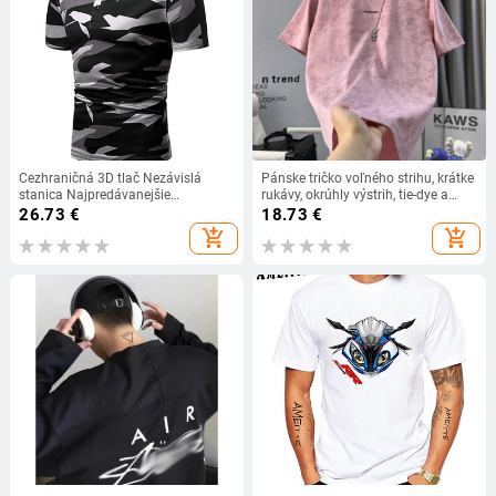
Cezhraničná 3D tlač Nezávislá
Pánske tričko voľného strihu, krátke
stanica Najpredávanejšie
rukávy, okrúhly výstrih, tie-dye a
Populárne Denná kultúra
potlač písmen
26.73
€
18.73
€
add_shopping_cart
add_shopping_cart