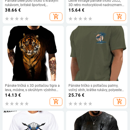
Pánske biele polo tričko s krátkym
Letné vintage pánske tričko 2022,
rukávom, britské športové,
3D retro motocyklové nadrozmerné
voľnočasové, cezhraničný obchod,
tričká pre mužov, oblečenie,
38.66
€
15.64
€
plus size, biela výšivka
motorkárske pretekárske tričká,
add_shopping_cart
add_shopping_cart
motorkárske tričká, topy
Pánske tričká s 3D potlačou tigra a
Pánske tričko s potlačou palmy,
leva, módne, s okrúhlym výstrihom
voľný strih, krátke rukávy, polyester
a krátkym rukávom, pouličné
96%
14.13
€
25.76
€
oblečenie, hip-hopové tričká, letné
add_shopping_cart
add_shopping_cart
nové