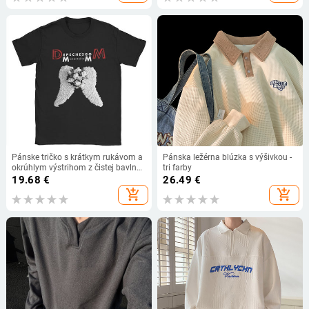
jar 2025
Pánske tričko s krátkym rukávom a
Pánska ležérna blúzka s výšivkou -
okrúhlym výstrihom z čistej bavlny
tri farby
s bielymi krídlami a Depeche Cool
19.68
€
26.49
€
Mode, veľkosť 4XL, 5XL, 6XL.
add_shopping_cart
add_shopping_cart