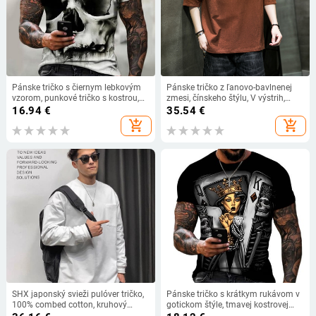
Pánske tričko s čiernym lebkovým
Pánske tričko z ľanovo-bavlnenej
vzorom, punkové tričko s kostrou,
zmesi, čínskeho štýlu, V výstrih,
rockové tričká s 3D potlačou,
krátke rukávy, voľný strih, priedušné
16.94
€
35.54
€
vintage gotické pánske oblečenie,
na leto
add_shopping_cart
add_shopping_cart
letné topy.
SHX japonský svieži pulóver tričko,
Pánske tričko s krátkym rukávom v
100% combed cotton, kruhový
gotickom štýle, tmavej kostrovej
výstrih, dlhé rukávy, voľný strih
hororovej grafike, veľmi kvalitné