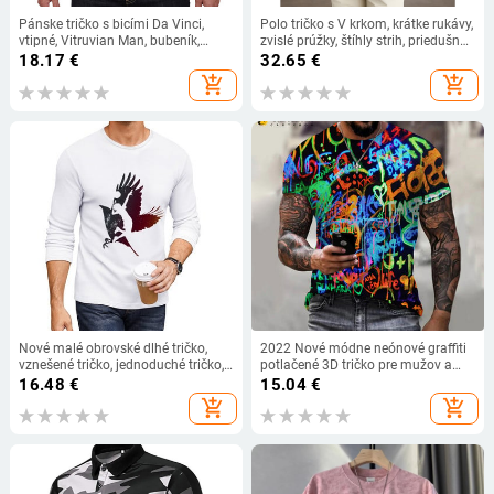
Pánske tričko s bicími Da Vinci,
Polo tričko s V krkom, krátke rukávy,
vtipné, Vitruvian Man, bubeník,
zvislé prúžky, štíhly strih, priedušný
bavlna, vintage grafika, hudba,
Ice Silk materiál.
18.17
€
32.65
€
novinka, streetwear, pánske tričko,
add_shopping_cart
add_shopping_cart
pánske
Nové malé obrovské dlhé tričko,
2022 Nové módne neónové graffiti
vznešené tričko, jednoduché tričko,
potlačené 3D tričko pre mužov a
anime tričká na mieru, pánske
ženy, letné ležérne krátke rukávy, hip
16.48
€
15.04
€
bavlnené tričká.
hop, Harajuku streetwear topy
add_shopping_cart
add_shopping_cart