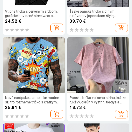
Vtipné tričká s červeným srdcom,
Ťažké pánske tričko s dlhým
grafické bavlnené streetwear s
rukávom v japonskom štýle,
krátkym rukávom a výstrihom do
jednofarebná biela, voľný strih,
24.52
€
39.70
€
Harajuku pre mužov
hrubá vnútorná vrstva
add_shopping_cart
add_shopping_cart
Nové európske a americké módne
Pánske tričko voľného strihu, krátke
3D trojrozmerné tričko s krátkym
rukávy, okrúhly výstrih, tie-dye a
rukávom pre mužov, športové,
potlač písmen
25.81
€
18.73
€
bežecké, fitness a terénne
add_shopping_cart
add_shopping_cart