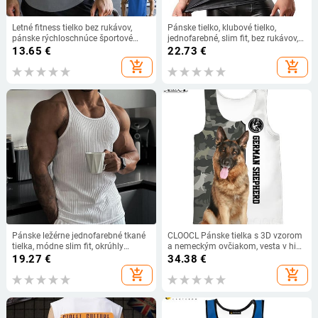
Letné fitness tielko bez rukávov,
Pánske tielko, klubové tielko,
pánske rýchloschnúce športové
jednofarebné, slim fit, bez rukávov,
módne tričko, basketbalové
výstrih do O, umelá koža, plus
13.65
€
22.73
€
tréningové tričko, vonkajšie
veľkosť, klubové tielko, pánske
add_shopping_cart
add_shopping_cart
joggingové tielko
oblečenie
Pánske ležérne jednofarebné tkané
CLOOCL Pánske tielka s 3D vzorom
tielka, módne slim fit, okrúhly
a nemeckým ovčiakom, vesta v hip-
výstrih, bez rukávov, vesta pre
hopovom štýle, streetwear, móda,
19.27
€
34.38
€
pánske športové tréningy, fitness,
fitness, bez rukávov
add_shopping_cart
add_shopping_cart
rebrované topy