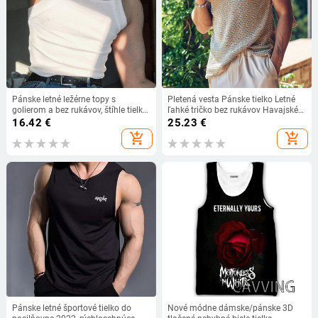
Pánske letné ležérne topy s
Pletená vesta Pánske tielko Letné
golierom a bez rukávov, štíhle tielko,
ľahké tričko bez rukávov Havajské
módne jednofarebné, rebrované,
plážové oblečenie Baggy Topy Gym
16.42
€
25.23
€
streetwear, letné, ležérne, pánske
Fitness Kulturistika Pánske
add_shopping_cart
add_shopping_cart
vesty
oblečenie
Pánske letné športové tielko do
Nové módne dámske/pánske 3D