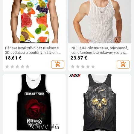
Pánske letné tričko bez rukávov s
INCERUN Pánske tielka, priehľadné,
3D potlačou a pouličným štýlom,
jednofarebné, bez rukávov, vesty s
okrúhly výstrih, voľné, ležérne,
výstrihom do O-krku, pánske, 2023,
18.61
€
23.87
€
športové, telocvičňa, vesta, plus
streetwear, párty, nočný klub, sexi
add_shopping_cart
add_shopping_cart
veľkosť 6XL
topy 7