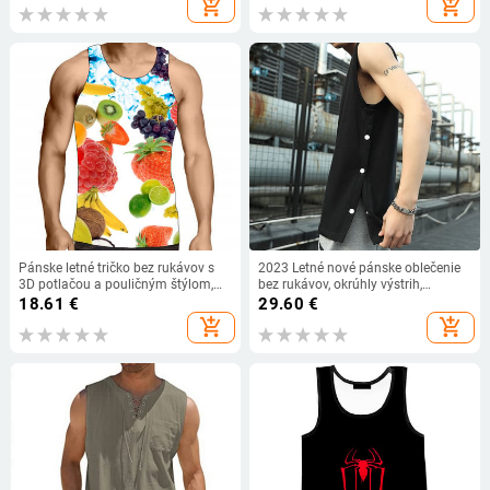
add_shopping_cart
add_shopping_cart
Pulóver Letné Tielko Tričká
Pánske letné tričko bez rukávov s
2023 Letné nové pánske oblečenie
3D potlačou a pouličným štýlom,
bez rukávov, okrúhly výstrih,
okrúhly výstrih, voľné, ležérne,
spájané gombíky, jednofarebné,
18.61
€
29.60
€
športové, telocvičňa, vesta, plus
univerzálne, trendy, športové, voľné,
add_shopping_cart
add_shopping_cart
veľkosť 6XL
kórejské, verzia vesty