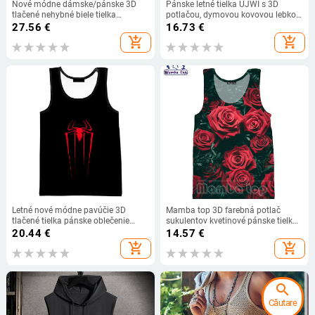
Nové módne dámske/pánske 3D
Pánske letné tielka UJWI s 3D
tlačené nehybné biele tielka
potlačou, dymovou kovovou lebkou,
Harajuku vesta letné tielko košele
vesta Hombre Fit, slim jersey, tričká
27.56
€
16.73
€
Streetwear V02
bez rukávov, tielka, dropshipping
add_shopping_cart
add_shopping_cart
Letné nové módne pavúčie 3D
Mamba top 3D farebná potlač
tlačené tielka pánske oblečenie
sukulentov kvetinové pánske tielka
dámske ležérne pavúčie tričká bez
farebné ružové tielko dámske tričko
20.44
€
14.57
€
rukávov hip hop nadrozmerné topy
krásne chryzantémy bez rukávov
add_shopping_cart
add_shopping_cart
search
Căutare