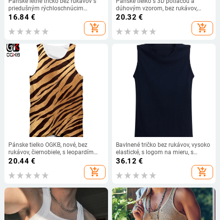
Pánske letné tričko bez rukávov s
Pánske tielko s 3D potlačou a
priedušným rýchloschnúcim
dúhovým vzorom, bez rukávov,
materiálom, sieťované, do
streetwear top s psychedelickou
16.84
€
20.32
€
telocvične, na fitness a behanie,
kostrou v LA hip hopovom štýle
add_shopping_cart
add_shopping_cart
ležérne, s kapucňou
Pánske tielko OGKB, nové, bez
Bavlnené tričko bez rukávov, vysoko
rukávov, čiernobiele, s leopardím
elastické, s logom na mieru, s
vzorom a tigrom, 3D tlačou, veľké
potlačou fotografie, pre mužov,
20.44
€
36.12
€
rozmery, letné oblečenie pre mužov
punkové, nadrozmerné, pre
add_shopping_cart
add_shopping_cart
chlapcov.