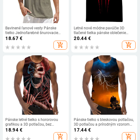
Bavlnené ľanové vesty Pánske
Letné nové módne pavúčie 3D
tielko Jednofarebné šnurovacie
tlačené tielka pánske oblečenie
topy s výstrihom do V bez rukávov
dámske ležérne pavúčie tričká bez
18.67
€
20.44
€
Letné streetwear ležérne vesty
rukávov hip hop nadrozmerné topy
add_shopping_cart
add_shopping_cart
Pekné pánske vesty
Pánske letné tielko s hororovou
Pánske tielko s bleskovou potlačou,
grafikou a 3D potlačou, bez
3D potlačou a prírodným vzorom
rukávov, športové a vtipné topy,
bez rukávov, plážovým vzorom a
18.94
€
17.44
€
nový rok 2021
grafikou s motívom stromu
add_shopping_cart
add_shopping_cart