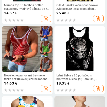
Mamba top 3D farebná potlač
CJLM Pánske veľké spandexové
sukulentov kvetinové pánske tielka
zvieracie 3D tielko s potlačou,
farebné ružové tielko dámske tričko
obväzom a sovou, pánske žlté
14.57
€
25.48
€
krásne chryzantémy bez rukávov
trojuholníkové tielko
add_shopping_cart
add_shopping_cart
Nové letné pruhované bavlnené
Letné tielka s 3D potlačou s
tričko bez rukávov, ležérne módne
motívom Aliena, jar, Harajuku,
fitness tielko Stringer, pánske
streetwear, nadrozmerné topy,
14.63
€
19.35
€
oblečenie na kulturistiku, veľkosť S-
košele bez rukávov, pánske
add_shopping_cart
add_shopping_cart
5XL
oblečenie