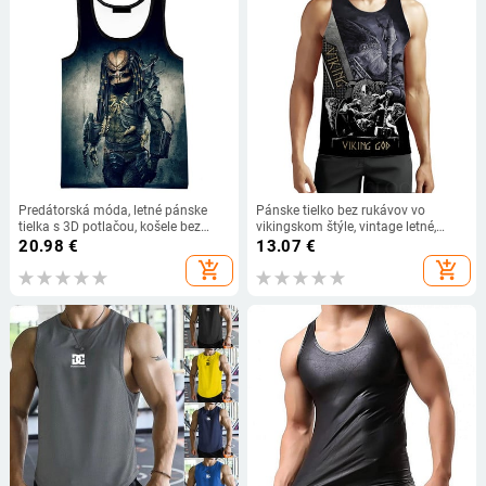
Predátorská móda, letné pánske
Pánske tielko bez rukávov vo
tielka s 3D potlačou, košele bez
vikingskom štýle, vintage letné,
rukávov, jarné Harajuku, osobnosti,
gotické, s 3D potlačou, pánska
20.98
€
13.07
€
nové filmy, pánske oblečenie
vesta, 6XL, plus veľkosť, pánske
add_shopping_cart
add_shopping_cart
oblečenie, voľné, ležérne, športové
topy