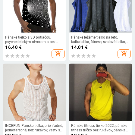
Pánske tielko s 3D potlačou,
Pánske ležérne tielko na leto,
psychedelickým otvorom a bez
kulturistika, fitness, svalové tielko,
rukávov, módny vzor, topy s
pánske oblečenie bez rukávov, slim
16.40
€
14.01
€
grafickým vzorom, 6XL, plus
fit vesta, sieťovaná rýchloschnúca
add_shopping_cart
add_shopping_cart
veľkosť, pánske oblečenie, ležérne
vesta
tielka
INCERUN Pánske tielka, priehľadné,
Pánske fitness tielko 2022, pánske
jednofarebné, bez rukávov, vesty s
fitness tričko bez rukávov, pánske
výstrihom do O-krku, pánske, 2023,
sieťované priedušné športové tielko,