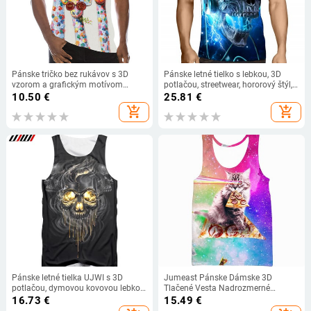
Pánske tričko bez rukávov s 3D
Pánske letné tielko s lebkou, 3D
vzorom a grafickým motívom
potlačou, streetwear, hororový štýl,
zvierat, sviatočné tričká s žirafou,
vesta bez rukávov, ležérne,
10.50
€
25.81
€
tielka do posilňovne, chlapčenské
nadrozmerné topy, 6XL, veľká
add_shopping_cart
add_shopping_cart
streetwear, novinka, vesta.
veľkosť, tielko
Pánske letné tielka UJWI s 3D
Jumeast Pánske Dámske 3D
potlačou, dymovou kovovou lebkou,
Tlačené Vesta Nadrozmerné
vesta Hombre Fit, slim jersey, tričká
Dámske Streetwear Mačka Jesť
16.73
€
15.49
€
bez rukávov, tielka, dropshipping
Pizza Krátky Rukáv Športový