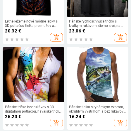
Letné ležérne nové módne lebky s
Pánske rýchloschnúce tričko s
3D potlačou tielka pre mužov a
krátkym rukávom, čierno-sivé, na
ženy bez rukávov tričká hip hop
leto 2023, do posilňovne, tielko s
20.32
€
23.06
€
streetwear nadrozmerné tričká
mikinami, módne oblečenie,
add_shopping_cart
add_shopping_cart
nadrozmerné 4XL
Pánske tričko bez rukávov s 3D
Pánske tielko s rybárskym vzorom,
digitálnou potlačou, havajské tričko
okrúhlym výstrihom a bez rukávov,
s krátkym rukávom a dúhovými
plážové ležérne topy veľkých
25.23
€
16.24
€
pruhmi, nové 2023
rozmerov, letné 3D tlačené pánske
add_shopping_cart
add_shopping_cart
tielko v pouličnom štýle, veľkosť
6XL