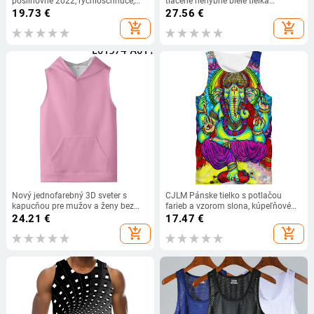
posilňovne 2022, rýchloschnúce,
tlačené nehybné biele tielka
kulturistika, fitness, tričko bez
Harajuku vesta letné tielko košele
19.73
€
27.56
€
rukávov, cvičenie, pánske oblečenie,
Streetwear V02
add_shopping_cart
add_shopping_cart
ležérna vesta
Nový jednofarebný 3D sveter s
CJLM Pánske tielko s potlačou
kapucňou pre mužov a ženy bez
farieb a vzorom slona, kúpeľňové
rukávov
oblečenie na mieru bez rukávov,
24.21
€
17.47
€
sublimácia, hip hopová módna
add_shopping_cart
add_shopping_cart
vesta