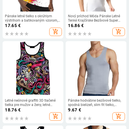
Pánske letné tielko s okrúhlym
Nový príchod Móda Pánske Letné
výstrihom a batikovaným vzorom,
Tenké Krajčírske Bezšvové Super
street style, 3D gradientová potlač,
Veľké Elastické Bavlnené
17.65
€
16.86
€
voľné ležérne tielko, veľkosť 6XL
Bezrukávové Voľné Pletené Vesta
add_shopping_cart
add_shopping_cart
Plus Veľkosť XL-7XL
Letné neónové graffiti 3D tlačené
Pánske hodvábne bezšvové tielko,
tielka pre mužov a ženy, letné
spodná bielizeň, slim fit tielko,
ležérne štýlové tričká bez rukávov,
košele, mužské tvarujúce telo,
18.76
€
9.67
€
hip hop, streetwear, nadrozmerné
fitness bez rukávov, bežecké tielko
add_shopping_cart
add_shopping_cart
topy, tričká