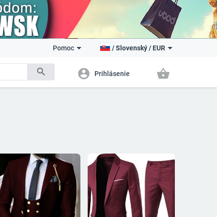
Pomoc
/
Slovenský
/
EUR
search
account_circle
shopping_basket
Prihlásenie