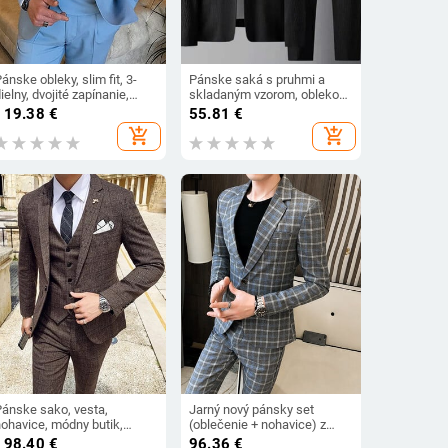
ánske obleky, slim fit, 3-
Pánske saká s pruhmi a
ielny, dvojité zapínanie,
skladaným vzorom, oblekové
klopa, stužková, svadobná,
nohavice so sťahovacou
119.38
€
55.81
€
poločenská, párty,
šnúrkou, pánske súpravy,
add_shopping_cart
add_shopping_cart
smoking, sako (sako + vesta
voľné klopové vrecká, tenké
+ nohavice)
formálne saká a nohavice,
súprava outfitov
Pánske sako, vesta,
Jarný nový pánsky set
nohavice, módny butik,
(oblečenie + nohavice) z
ockované, ležérne, biznis,
roku 2024, štíhly, módny,
198.40
€
96.36
€