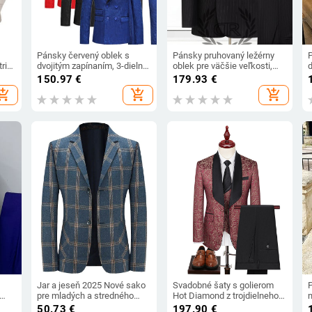
Pánsky červený oblek s
Pánsky pruhovaný ležérny
P
rih,
dvojitým zapínaním, 3-dielny
oblek pre väčšie veľkosti,
d
smoking, svadobné šaty,
dvojdielne svadobné šaty,
150.97
€
179.93
€
kabát, nohavice, vesta,
oblečenie pre svedka,
s
hopping_cart
add_shopping_cart
add_shopping_cart
vysoká kvalita, veľkosť S-
výkonnostné oblečenie,
6XL
požičovňa sak
Jar a jeseň 2025 Nové sako
Svadobné šaty s golierom
pre mladých a stredného
Hot Diamond z trojdielneho
vom,
veku pre mužov, biznis
kostýmu pre mužov
k
50.73
€
197.90
€