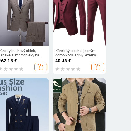
Pánsky butikový oblek,
Kórejský oblek s jedným
ánske slim fit obleky na
gombíkom, štíhly ležérny
svadbu z roku 2019, jesenné
oblek, temperamentný
262.15
€
40.46
€
klasické formálne obleky,
trojdielny pánsky oblek,
add_shopping_cart
add_shopping_cart
značkové najnovšie saká,
ženích, svedok, svadobný
kabáty a nohavice
oblek