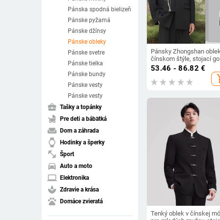
Pánska spodná bielizeň
Pánske pyžamá
Pánske džínsy
Pánske obleky
Pánsky Zhongshan oblek
Pánske svetre
čínskom štýle, stojací gol
Pánske tielka
tri gombíky, priliehavý stri
53.46 - 86.82
€
zmes polyestera
Pánske bundy
add_s
Pánske vesty
Pánske vesty
business_center
Tašky a topánky
child_friendly
Pre deti a bábätká
weekend
Dom a záhrada
watch
Hodinky a šperky
fitness_center
Šport
directions_car
Auto a moto
laptop
Elektronika
spa
Zdravie a krása
pets
Domáce zvieratá
Tenký oblek v čínskej m