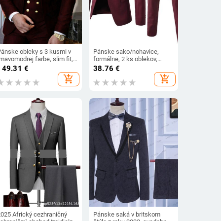
Pánske obleky s 3 kusmi v
Pánske sako/nohavice,
mavomodrej farbe, slim fit,
formálne, 2 ks oblekov,
svadobné, ženíchove,
pánske svadobné, plesové,
149.31
€
38.76
€
mokingy, formálne, na ples,
slim fit, biznis, pracovné
add_shopping_cart
add_shopping_cart
biznis oblek na jeden gombík
oblečenie, obleky, ženíchové
(sako + nohavice + vesta)
sako, pánske formálne,
oblekové, nohavice
2025 Africký cezhraničný
Pánske saká v britskom