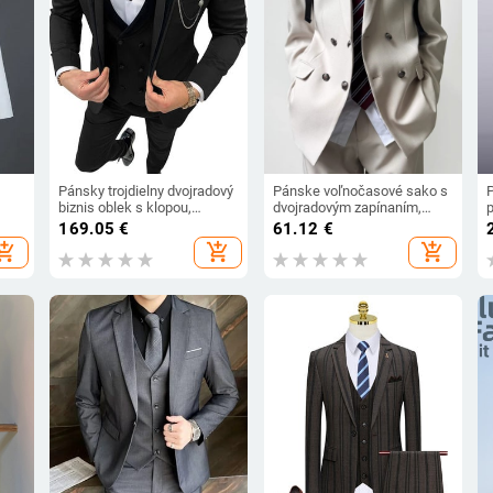
Pánsky trojdielny dvojradový
Pánske voľnočasové sako s
biznis oblek s klopou,
dvojradovým zapínaním,
p
formálne sako vhodné pre
ostro rezané klopy,
169.05
€
61.12
€
g,
svadobných družbov (sako +
polyesterová látka a
hopping_cart
add_shopping_cart
add_shopping_cart
vesta + nohavice)
podšívka, dlhé rukávy, jar–
ý
jeseň