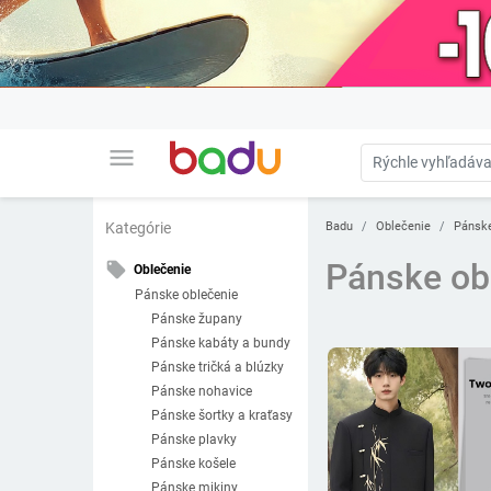
menu
Badu
Oblečenie
Pánske
Kategórie
Pánske ob
local_offer
Oblečenie
Pánske oblečenie
Pánske župany
Pánske kabáty a bundy
Pánske tričká a blúzky
Pánske nohavice
Pánske šortky a kraťasy
Pánske plavky
Pánske košele
Pánske mikiny