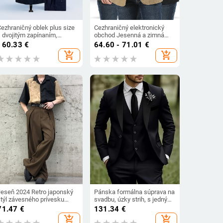
Cezhraničný oblek plus size
Cezhraničný elektronický
s dvojitým zapínaním,
obchod Jesenná a zimná
pánske svadobné šaty, oblek
značka Pánsky ležérny oblek
160.33
€
64.60 - 71.01
€
re svedka, dvojdielny oblek
Ležérny oblek Veľká veľkosť
add_shopping_cart
add_shopping_cart
pre zahraničný obchod plus
Malá bunda Bunda 817
size, Amazon
Jeseň 2024 Retro japonský
Pánska formálna súprava na
štýl závesného prívesku
svadbu, úzky strih, s jedným
skladaný výklenok
gombíkom, klasický golier,
71.47
€
131.34
€
rešívanie trojrozmerné
100% polyester, vhodné na
add_shopping_cart
add_shopping_cart
trihanie nohavíc
jar a jeseň