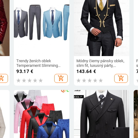
Trendy ženích oblek
Módny čierny pánsky oblek,
Temperament Slimming
slim fit, luxusný párty,
ky
Single breastový oblek Slim
večera, svadobný smoking
93.17
€
143.64
€
Fit mužský oblek pre hostinu
pre mužov, na mieru šitý
hopping_cart
add_shopping_cart
add_shopping_cart
sako, vesta, nohavice, 3-
dielna súprava