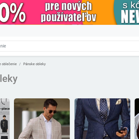
 oblečenie
Pánske obleky
leky