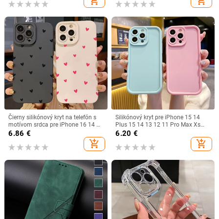
add_shopping_cart
add_shopping_cart
kryt
kryt, pouzdro
Čierny silikónový kryt na telefón s
Silikónový kryt pre iPhone 15 14
motívom srdca pre iPhone 16 14 15
Plus 15 14 13 12 11 Pro Max Xs
13 12 11 Pro Max X XR XS 7 8 15
Max XR X 8 7 Plus SE 2020 2022
6.86
€
6.20
€
16 Plus SE 2020, nárazuvzdorný,
add_shopping_cart
add_shopping_cart
mäkký