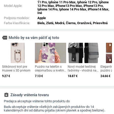
11 Pro, Iphone 11 Pro Max, Iphone 12 Pro, Iphone
Model Apple:
12 Pro Max, iPhone13 Pro Max, iPhone13 Pro,
Iphone 14 Pro, Iphone 14 Pro Max, iPhone14 Max,
Iné
Podpora modelov:
Apple
Farba klasifikácia:
Biela, Zlatá, Modrá, Čierna, Oranžová, Priesvitná
more
Mohlo by sa vám páčiť aj toto
Silikónový kryt pre
Puzdro na telefón s
Nový model textilnej
Elegantn
Huawei s 3D prvkom
olejomaľbou a kvetmi
ľadvinky - vhodná na
puzdro z 
pre iPhone 11, puzdro
mobilné použitie
9.27
€
7.13
€
18.87
€
24.66
€
na iPhone 12, 13, 16,
14, 15, Pro Max, 7, 6, 8
Plus, XR XS, X SE,
nárazuvzdorné, mäkké
zadné puzdro
assignment_return
Zásady vrátenia tovaru
Predajca akceptuje vrátenie tohto produktu do
Badu akceptuje vrátenie všetkých zakúpených produktov do 14
kalendárnych dní od dátumu prijatia (okrem plaviek a spodnej bielizne).