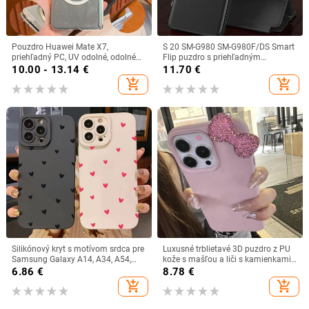
Pouzdro Huawei Mate X7,
S 20 SM-G980 SM-G980F/DS Smart
priehľadný PC, UV odolné, odolné
Flip puzdro s priehľadným
voči poškriabaniu, magnetické
okienkom pre Samsung Galaxy S20
10.00 - 13.14
€
11.70
€
prichytenie, dvojité okraje
luxusný kryt na originálnom
add_shopping_cart
add_shopping_cart
koženom puzdre na mobilný telefón
Silikónový kryt s motívom srdca pre
Luxusné trblietavé 3D puzdro z PU
Samsung Galaxy A14, A34, A54,
kože s mašľou a liči s kamienkami
A33, A53, A05, A13, A52, S24, S23
pre iPhone 16 15 14 12 11 Pro Max
6.86
€
8.78
€
Ultra, S22 Plus, S21 FE.
13 Mini X XR 7 8 Plus SE
add_shopping_cart
add_shopping_cart