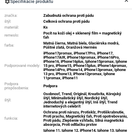
settings
Špecifikácie produktu
značka:
Zabudnutá ochrana proti pádu
štýl:
Celková ochrana proti pádu
materiál:
Ks
Pocit na koži olej + sklenený film + magnetický
remeslo:
ťah
Matná čierna, Matná biela, Glaciérska modrá,
farba:
Púštné zlatá, Oranžová Hermès
iPhone17promax, iPhone17Pro, iPhone17,
iPhone17AIR, iPhone16promax, iPhone16Pro,
iPhone16, iPhone16plus, Iphone15promax, Iphone
Podporované modely:
15 pro, iPhone15, iPhone15plus, iPhone14promax,
iPhone14Pro, iPhone14, iPhone13promax, Iphone
13 pro, iPhone13, iPhone12promax, Iphone
11promax, iPhone11
Podpora
Podpora
prispôsobenia:
Osobnosť, Trend, Originál, Kreativita, Kórejský
štýl, Minimalistický štýl, Nordický štýl,
štýl:
Jednoduchý a elegantný štýl, Inš štýl, Trend
internetových celebrít
Ochrana proti nárazu, Protisklz, Protiškrabnutie,
Proti prachu, Magnetický ťah, Proti opotrebovaniu,
funkcia:
Proti pádu, Zlepšenie vzhľadu, Silná magnetická
absorpcia, Proti odtlačku prstov
Iphone 11, Iphone 12, iPhone14, Iphone 13, Iphone