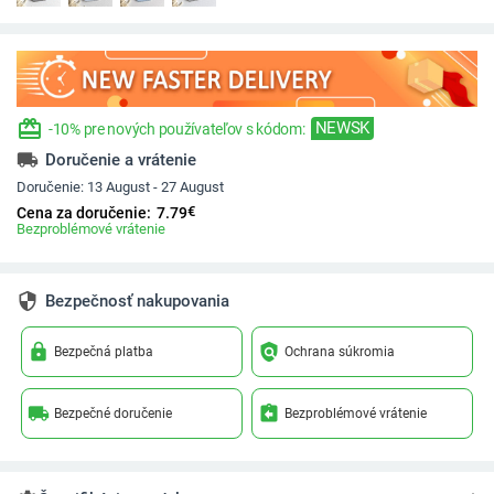
redeem
NEWSK
-10% pre nových používateľov s kódom:
local_shipping
Doručenie a vrátenie
Doručenie:
13 August - 27 August
€
Cena za doručenie:
7.79
Bezproblémové vrátenie
security
Bezpečnosť nakupovania
lock
policy
Bezpečná platba
Ochrana súkromia
local_shipping
assignment_return
Bezpečné doručenie
Bezproblémové vrátenie