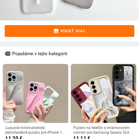
image
VIDIEŤ VIAC
more
Populárne v tejto kategórii
Luxusné minimalistické
Puzdro na telefón s mramorovým
jednofarebné puzdro pre iPhone 15
vzorom pre Samsung Galaxy S24
14 Plus 13 12 Mini 11 Pro Max, s
S23 S22 Ultra Plus S21 S23 FE A55
11.30
€
11.11
€