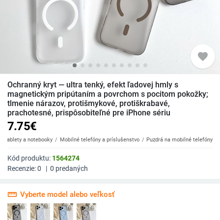
favorite
Ochranný kryt — ultra tenký, efekt ľadovej hmly s
magnetickým pripútaním a povrchom s pocitom pokožky;
tlmenie nárazov, protišmykové, protiškrabavé,
prachotesné, prispôsobiteľné pre iPhone sériu
7.75
€
y, tablety a notebooky
Mobilné telefóny a príslušenstvo
Puzdrá na mobilné telefóny
Kód produktu:
1564274
Recenzie:
0
|
0
predaných
straighten
Vyberte model alebo veľkosť