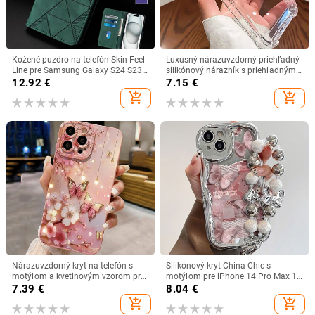
Kožené puzdro na telefón Skin Feel
Luxusný nárazuvzdorný priehľadný
Line pre Samsung Galaxy S24 S23
silikónový nárazník s priehľadným
S22 S21 S20 Ultra FE S10 E S9 S8
pevným zadným krytom pre iPhone
12.92
€
7.15
€
Plus, vyklápacie peňaženka s
16 15 14 13 12 11 Pro Max XR XS 8
add_shopping_cart
add_shopping_cart
kartou a soľou
Plus
Nárazuvzdorný kryt na telefón s
Silikónový kryt China-Chic s
motýľom a kvetinovým vzorom pre
motýľom pre iPhone 14 Pro Max 15
iPhone 11 12 13 14 15 16 Pro Max
11 12 13 XR 8 7 Plus X XS SE 2020
7.39
€
8.04
€
Mini XR XS X 7 8 Plus SE2 matný
2022
add_shopping_cart
add_shopping_cart
mäkký kryt