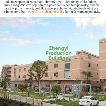
Badu nezodpovedá za nákup Ochranný kryt — ultra tenký, efekt ľadovej
hmly s magnetickým pripútaním a povrchom s pocitom pokožky; tlmenie
nárazov, protišmykové, protiškrabavé, prachotesné, prispôsobiteľné pre
iPhone sériu from
Puzdrá na mobilné telefóny
formulár mimo objednávky.