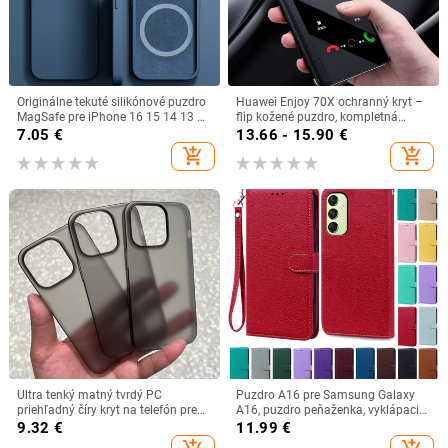
Originálne tekuté silikónové puzdro
Huawei Enjoy 70X ochranný kryt –
MagSafe pre iPhone 16 15 14 13 12
flip kožené puzdro, kompletná
11 Pro Max Plus magnetické
ochrana, proti pádu, mäkký obal,
7.05
€
13.66 - 15.90
€
bezdrôtové nabíjanie telefónu
materiál: preglejka
add_shopping_cart
add_shopping_cart
Ultra tenký matný tvrdý PC
Puzdro A16 pre Samsung Galaxy
priehľadný číry kryt na telefón pre
A16, puzdro peňaženka, vyklápacie
iPhone 16 Pro 15 14 Plus 13 12 Pro
kožené puzdro pre Samsung Galaxy
9.32
€
11.99
€
Max nárazuvzdorný tenký zadný
A16 5G, silikónové puzdro, knižka,