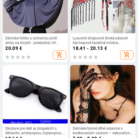
Dámske tričko s ochranou proti
Luxusné strapcové široké pásové
slnku na bicykli - priedušné, UV
hip-hopové tanečné módne
ochrana, rýchloschnúci Ice Silk
ozdobné šaty bohémske etnické
20.09
€
18.41 - 20.13
€
materiál, ľahký
trojuholníkové šatky na bedrový
add_shopping_cart
add_shopping_cart
pás
Okuliare pre deti aj dospelých s
Dámske tylové dlhé rukavice s
šilháním, amblyopiou, hyperopiou a
bodkovaným vzorom – dekoratívne
presbiopiou — jar 2025
prstové rukavice pre spoločenské