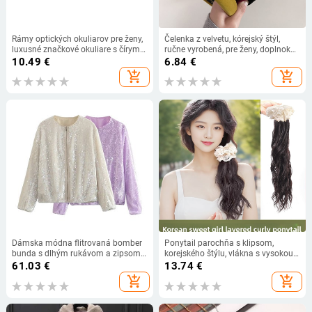
Rámy optických okuliarov pre ženy,
Čelenka z velvetu, kórejský štýl,
luxusné značkové okuliare s čírymi
ručne vyrobená, pre ženy, doplnok
šošovkami, čierne, nadrozmerné
na hlavu
10.49
€
6.84
€
okuliare, vintage, ľahké, unisex
add_shopping_cart
add_shopping_cart
Dámska módna flitrovaná bomber
Ponytail parochňa s klipsom,
bunda s dlhým rukávom a zipsom
korejského štýlu, vlákna s vysokou
na prednom zipse TRAF
teplotou, nie je vhodná na horúce
61.03
€
13.74
€
farbenie, vhodná pre všetky odtiene
add_shopping_cart
add_shopping_cart
pleti