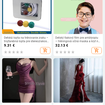
Detská lopta na trénovanie zraku –
Detský tlakový film pre amblyopiu
trojfarebná lopta pre stereozrakosť,
— tréningová očná maska a kryt na
domáce použitie
okuliare
9.31
€
32.13
€
add_shopping_cart
add_shopping_cart