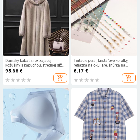
Dámsky kabát z rex zajacej
Imitácie perál, krištáľové korálky,
kožušiny s kapucňou, strednej dĺžky,
retiazka na okuliare, šnúrka na
hrubý, veľkosť veľká, jeseň-zima
šnúrku pre ženy, držiak na masku,
98.66
€
6.17
€
retiazka na okuliare, šnúrka na
add_shopping_cart
add_shopping_cart
šnúrku proti strate, móda 2022,
novinka