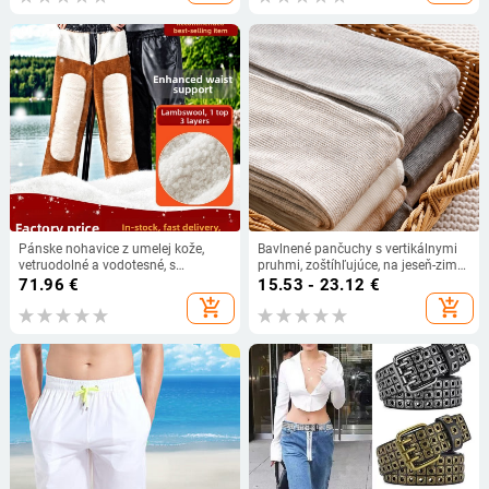
Pánske nohavice z umelej kože,
Bavlnené pančuchy s vertikálnymi
vetruodolné a vodotesné, s
pruhmi, zoštíhľujúce, na jeseň-zimu,
fleecovou podšívkou, hrubé, na
ľahká kompresia, farba ovseno-
71.96
€
15.53 - 23.12
€
jazdu na motocykli a donášku jedla,
biela, japonský štýl.
add_shopping_cart
add_shopping_cart
úzky strih