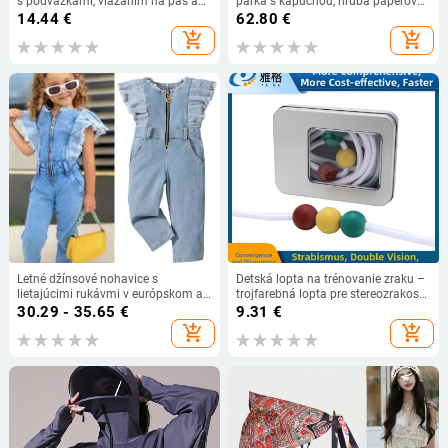
s podväzkami, viazaním na pás a
parka s kapucňou, hrubá páperová
pokrytím bokov
bavlnená podšívka, dámska bunda,
14.44
€
62.80
€
krátky kabát, tenký teplý vrchný
add_shopping_cart
add_shopping_cart
odev P772
Letné džínsové nohavice s
Detská lopta na trénovanie zraku –
lietajúcimi rukávmi v európskom a
trojfarebná lopta pre stereozrakosť,
americkom štýle pre dievčatá z
domáce použitie
30.29 - 35.65
€
9.31
€
celého sveta v zahraničí 2023
add_shopping_cart
add_shopping_cart