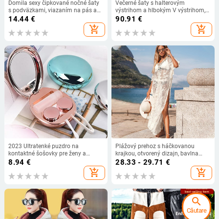
Domila sexy čipkované nočné šaty
Večerné šaty s halterovým
s podväzkami, viazaním na pás a
výstrihom a hlbokým V výstrihom,
pokrytím bokov
bez rukávov, polyesterová tkanina,
14.44
€
90.91
€
leto 2024
add_shopping_cart
add_shopping_cart
2023 Ultratenké puzdro na
Plážový prehoz s háčkovanou
kontaktné šošovky pre ženy a
krajkou, otvorený dizajn, bavlna
mužov, škatuľka na kontaktné
65% s bavlnenou podšívkou, 300
8.94
€
28.33 - 29.71
€
šošovky, cestovná nádobka na
g/m², plážové šaty s UV ochranou
add_shopping_cart
add_shopping_cart
kontaktné šošovky so zrkadlovou
škatuľkou na šošovky
search
Căutare