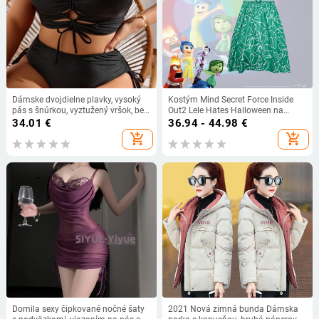
Dámske dvojdielne plavky, vysoký
Kostým Mind Secret Force Inside
pás s šnúrkou, vyztužený vršok, bez
Out2 Lele Hates Halloween na
kovovej výstuže, elastický polyester-
hranie rolí - sekundárny cosplay
34.01
€
36.94 - 44.98
€
spandex materiál
add_shopping_cart
add_shopping_cart
Domila sexy čipkované nočné šaty
2021 Nová zimná bunda Dámska