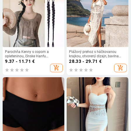
Parochňa Kenny s copom a
Plážový prehoz s háčkovanou
opleteninou, čínske Hanfu
krajkou, otvorený dizajn, bavlna
inšpirovaný štýl, bočné opletené
65% s bavlnenou podšívkou, 300
9.37 - 11.71
€
28.33 - 29.71
€
pramene, Horsetail model, tepelne
g/m², plážové šaty s UV ochranou
add_shopping_cart
add_shopping_cart
odolný drôt, pre ženy