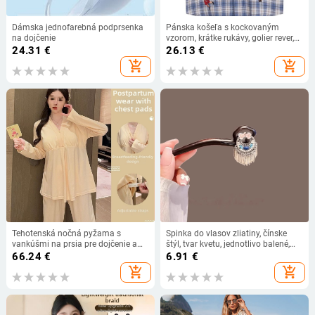
Dámska jednofarebná podprsenka
Pánska košeľa s kockovaným
na dojčenie
vzorom, krátke rukávy, golier rever,
voľný strih
24.31
€
26.13
€
add_shopping_cart
add_shopping_cart
Tehotenská nočná pyžama s
Spinka do vlasov zliatiny, čínske
vankúšmi na prsia pre dojčenie a
štýl, tvar kvetu, jednotlivo balené,
tehotenstvo, dlhé rukávy, golier polo,
bez prispôsobenia
66.24
€
6.91
€
zimný TR materiál
add_shopping_cart
add_shopping_cart