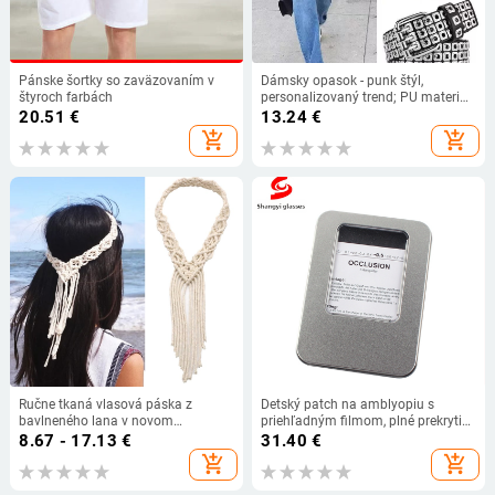
Pánske šortky so zaväzovaním v
Dámsky opasok - punk štýl,
štyroch farbách
personalizovaný trend; PU materiál;
spona zliatiny; zapínanie: kolík;
20.51
€
13.24
€
ozdobné detaily: korálky,
add_shopping_cart
add_shopping_cart
perforované vzory
Ručne tkaná vlasová páska z
Detský patch na amblyopiu s
bavlneného lana v novom
priehľadným filmom, plné prekrytie
bohémskom štýle, doplnky do
jedného oka
8.67 - 17.13
€
31.40
€
vlasov v severských svadobných
add_shopping_cart
add_shopping_cart
šatách, zdroj Amazon