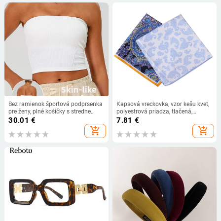
Bez ramienok športová podprsenka
Kapsová vreckovka, vzor kešu kvet,
pre ženy, plné košíčky s stredne
polyestrová priadza, tlačená,
tvarovanými košíčkami,
voľnočasový štýl
30.01
€
7.81
€
nylon/poliamid 90% látka a
add_shopping_cart
add_shopping_cart
spandex 10% podšívka