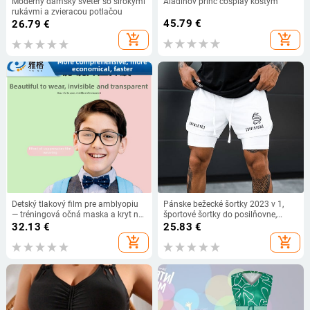
Moderný dámsky sveter so širokými
Aladinov princ cosplay kostým
rukávmi a zvieracou potlačou
45.79
€
26.79
€
add_shopping_cart
add_shopping_cart
Detský tlakový film pre amblyopiu
Pánske bežecké šortky 2023 v 1,
— tréningová očná maska a kryt na
športové šortky do posilňovne,
okuliare
športové 2 v 1, dvojpodlažné
32.13
€
25.83
€
rýchloschnúce fitness nohavice,
add_shopping_cart
add_shopping_cart
joggingové nohavice, športové
tepláky