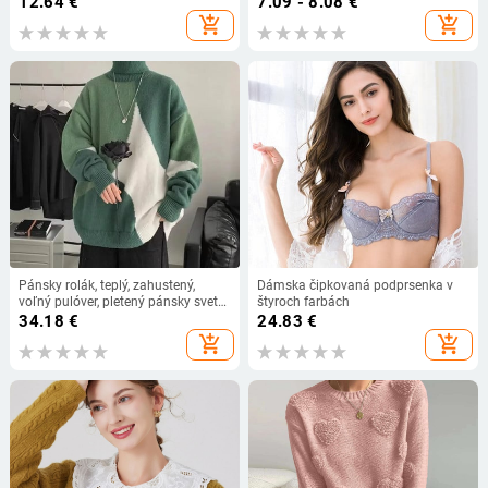
12.64
€
7.09 - 8.08
€
šaty, pre všetky ročné obdobia
add_shopping_cart
add_shopping_cart
Pánsky rolák, teplý, zahustený,
Dámska čipkovaná podprsenka v
voľný pulóver, pletený pánsky sveter,
štyroch farbách
veľkoobchod 2023
34.18
€
24.83
€
add_shopping_cart
add_shopping_cart