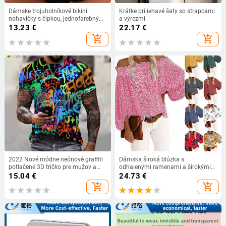
Dámske trojuholníkové bikini
Krátke priliehavé šaty so strapcami
nohavičky s čipkou, jednofarebný
a výrezmi
vzor, polyester 82/18 s podšívkou
13.23
€
22.17
€
polyester 95/5
add_shopping_cart
add_shopping_cart
2022 Nové módne neónové graffiti
Dámska široká blúzka s
potlačené 3D tričko pre mužov a
odhalenými ramenami a širokými
ženy, letné ležérne krátke rukávy, hip
rukávmi
15.04
€
24.73
€
hop, Harajuku streetwear topy
add_shopping_cart
add_shopping_cart