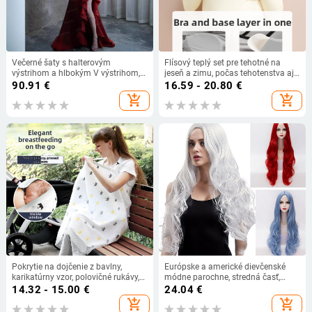
Večerné šaty s halterovým
Flísový teplý set pre tehotné na
výstrihom a hlbokým V výstrihom,
jeseň a zimu, počas tehotenstva aj
bez rukávov, polyesterová tkanina,
po pôrode
90.91
€
16.59 - 20.80
€
leto 2024
add_shopping_cart
add_shopping_cart
Pokrytie na dojčenie z bavlny,
Európske a americké dievčenské
karikatúrny vzor, polovičné rukávy,
módne parochne, stredná časť,
95% bavlna
biela, červená, modrá, dlhé kučeravé
14.32 - 15.00
€
24.04
€
syntetické parochne, stredná časť,
add_shopping_cart
add_shopping_cart
dlhé kučeravé vlasy