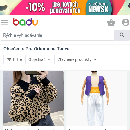
menu
shopping_basket
account_circle
search
Oblečenie Pre Orientálne Tance
filter_list
keyboard_arrow_down
keyboard_arrow_down
Filtre
Objednať
Zľavnené produkty