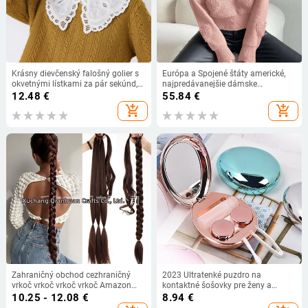
Krásny dievčenský falošný golier s
Európa a Spojené štáty americké,
okvetnými lístkami za pár sekúnd,
najpredávanejšie dámske
hravý a roztomilý biely bavlnený
cezhraničné jesenné a zimné nové
12.48
€
55.84
€
tričko s falošným golierom -
módne univerzálne sveter s
add_shopping_cart
add_shopping_cart
cezhraničný výrobca, veľkoobchod
okrúhlym výstrihom, jednofarebný
sveter s dlhým rukávom a vrchnými
vlasmi
Zahraničný obchod cezhraničný
2023 Ultratenké puzdro na
vrkoč vrkoč vrkoč vrkoč Amazon
kontaktné šošovky pre ženy a
najpredávanejší trojprameňový
mužov, škatuľka na kontaktné
10.25 - 12.08
€
8.94
€
vrkoč Pletený vrkoč
šošovky, cestovná nádobka na