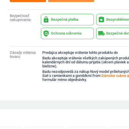
Bezpečnosť
lock
assignment_return
Bezpečná platba
Bezproblémov
nakupovania:
policy
local_shipping
Ochrana súkromia
Bezpečné dor
Zásady vrátenia
Predajca akceptuje vrátenie tohto produktu do
tovaru:
Badu akceptuje vrátenie všetkých zakúpených produ
kalendárnych dní od dátumu prijatia (okrem plaviek 
bielizne).
Badu nezodpovedá za nákup Nový model priliehavý
šiat s ramienkami a gombíkmi from
Dámske sukne a
formulár mimo objednávky.