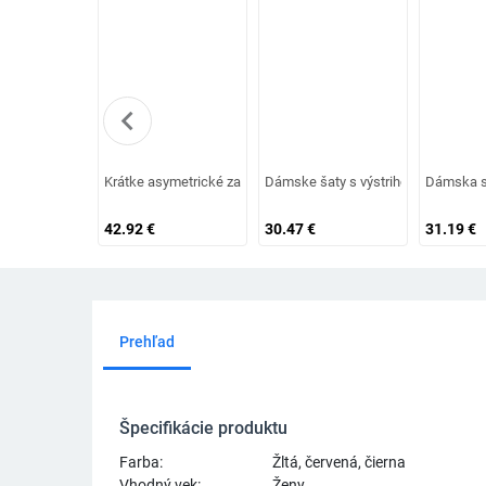
chevron_left
Krátke asymetrické zamatové šaty
Dámske šaty s výstrihom, tenkými r
Dámska s
42.92
€
30.47
€
31.19
€
Prehľad
Špecifikácie produktu
Farba:
Žltá, červená, čierna
Vhodný vek:
Ženy