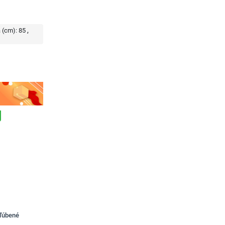
 (cm):
85
bľúbené