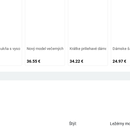
amienkami a výstrihmi
ukňa s vysokým pásom v troch farbách
Nový model večerných šiat s rozparkom a výstrihom do V
Krátke priliehavé dámske šaty so z
Dámske ša
36.55
€
34.22
€
24.97
€
Štýl:
Ležérny m