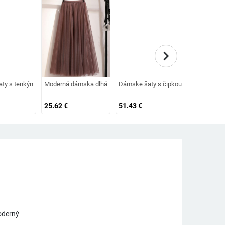
chevron_right
aväzovaním
ty s tenkými ramienkami a špicovým výstrihom
Moderná dámska dlhá sukňa s vysokým pásom a tylom
Dámske šaty s čipkou a kučerami
Štýlové dám
25.62
€
51.43
€
61.83
€
oderný