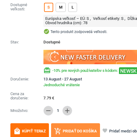
Dostupné
S
M
L
veľkosti:
Európska veľkosť – EÚ:
S
Veľkosť etikety:
S
Dĺžka
Obvod hrudníka (cm):
78
check_circle
Tento produkt zodpovedá veľkosti.
Stav:
Dostupné
redeem
NEWSK
-10% pre nových používateľov s kódom:
Doručenie:
13 August - 27 August
Jednoduché vrátenie
Cena za
doručenie:
7.79
€
remove
add
Množstvo:
1
local_mall
add_shopping_cart
favorite
Pridať medzi o
KÚPIŤ TERAZ
PRIDAŤ DO KOŠÍKA