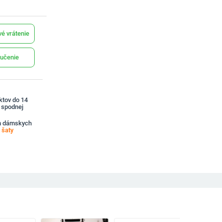
é vrátenie
učenie
ktov do 14
a spodnej
ch dámskych
 šaty