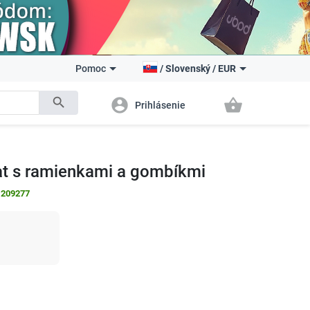
Pomoc
/
Slovenský
/
EUR
search
account_circle
shopping_basket
Prihlásenie
at s ramienkami a gombíkmi
:
209277