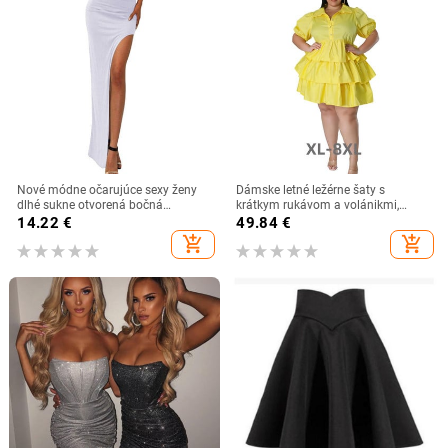
Nové módne očarujúce sexy ženy
Dámske letné ležérne šaty s
dlhé sukne otvorená bočná
krátkym rukávom a volánikmi,
rozdelená sukňa dlhá vysoký pás s
voľné, plus veľkosť 3xl, 4xl, 5xl, 6xl
14.22
€
49.84
€
vysokým rozparkom maxi sukňa
add_shopping_cart
add_shopping_cart
čierna