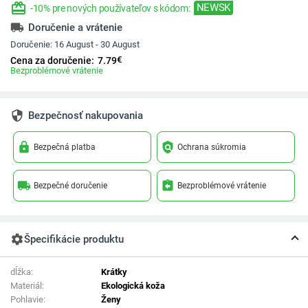
redeem
NEWSK
-10% pre nových používateľov s kódom:
local_shipping
Doručenie a vrátenie
Doručenie:
16 August - 30 August
€
Cena za doručenie:
7.79
Bezproblémové vrátenie
security
Bezpečnosť nakupovania
lock
policy
Bezpečná platba
Ochrana súkromia
local_shipping
assignment_return
Bezpečné doručenie
Bezproblémové vrátenie
settings
Špecifikácie produktu
dĺžka:
Krátky
Materiál:
Ekologická koža
Pohlavie:
Ženy