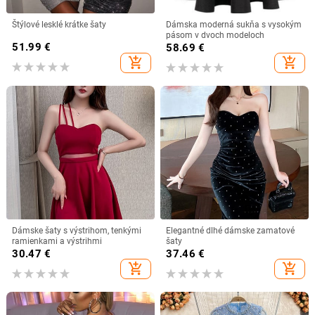
Štýlové lesklé krátke šaty
Dámska moderná sukňa s vysokým
pásom v dvoch modeloch
51.99
€
58.69
€
add_shopping_cart
add_shopping_cart
Dámske šaty s výstrihom, tenkými
Elegantné dlhé dámske zamatové
ramienkami a výstrihmi
šaty
30.47
€
37.46
€
add_shopping_cart
add_shopping_cart