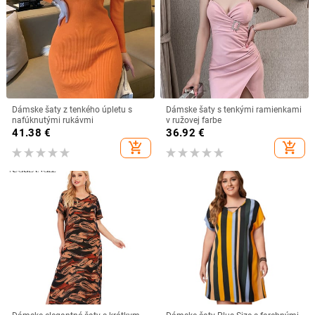
Dámske šaty z tenkého úpletu s
Dámske šaty s tenkými ramienkami
nafúknutými rukávmi
v ružovej farbe
41.38
€
36.92
€
add_shopping_cart
add_shopping_cart