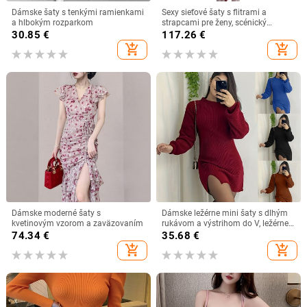
Dámske šaty s tenkými ramienkami
Sexy sieťové šaty s flitrami a
a hlbokým rozparkom
strapcami pre ženy, scénický
kostým pre klubový latinský tanec,
30.85
€
117.26
€
európsko-americký štýl
add_shopping_cart
add_shopping_cart
Dámske moderné šaty s
Dámske ležérne mini šaty s dlhým
kvetinovým vzorom a zaväzovaním
rukávom a výstrihom do V, ležérne,
s kapucňou, s výstrihom do V, s
74.34
€
35.68
€
dlhým rukávom, ležérne,
add_shopping_cart
add_shopping_cart
kancelárske, dámske šaty pre ženy,
župan Femme