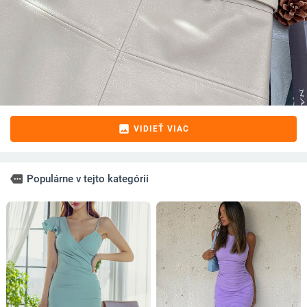
image
VIDIEŤ VIAC
more
Populárne v tejto kategórii