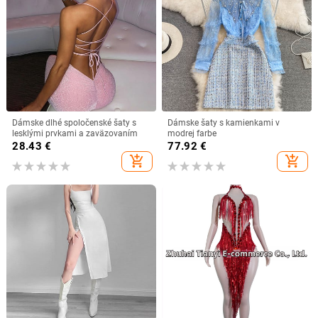
Dámske dlhé spoločenské šaty s
Dámske šaty s kamienkami v
lesklými prvkami a zaväzovaním
modrej farbe
28.43
€
77.92
€
add_shopping_cart
add_shopping_cart