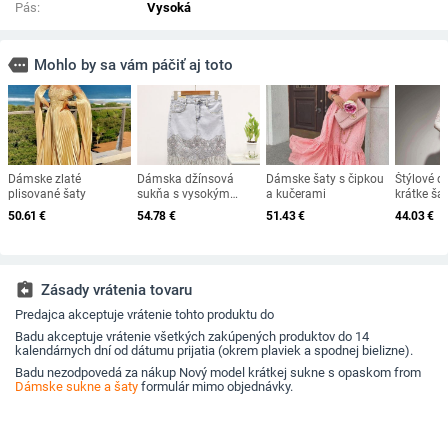
Pás:
Vysoká
more
Mohlo by sa vám páčiť aj toto
Dámske zlaté
Dámska džínsová
Dámske šaty s čipkou
Štýlové d
plisované šaty
sukňa s vysokým
a kučerami
krátke ša
pásom a flitrami
rukávmi a
50.61
€
54.78
€
51.43
€
44.03
€
assignment_return
Zásady vrátenia tovaru
Predajca akceptuje vrátenie tohto produktu do
Badu akceptuje vrátenie všetkých zakúpených produktov do 14
kalendárnych dní od dátumu prijatia (okrem plaviek a spodnej bielizne).
Badu nezodpovedá za nákup Nový model krátkej sukne s opaskom from
Dámske sukne a šaty
formulár mimo objednávky.