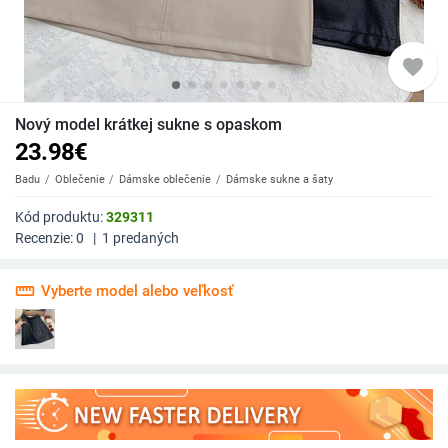
favorite
Nový model krátkej sukne s opaskom
23.98
€
Badu
Oblečenie
Dámske oblečenie
Dámske sukne a šaty
Kód produktu:
329311
Recenzie:
0
|
1
predaných
straighten
Vyberte model alebo veľkosť