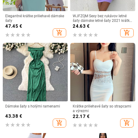
Elegantné krátke priliehavé dámske
WJFZQM Sexy bez rukávov letné
šaty
šaty dámske letné šaty 2021 krátke
spoločenské mini priliehavé šaty
47.45
€
24.63
€
klub biele čierne šaty pre ženy
add_shopping_cart
add_shopping_cart
Dámske šaty s holými ramenami
Krátke priliehavé šaty so strapcami
a výrezmi
43.38
€
22.17
€
add_shopping_cart
add_shopping_cart