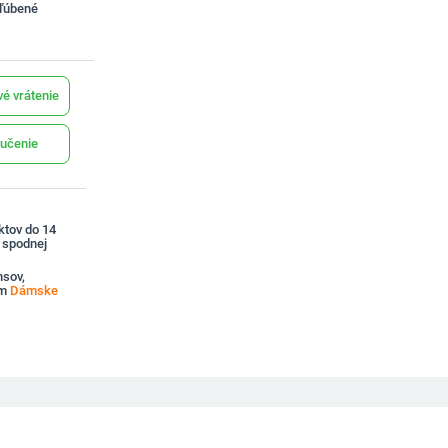
bľúbené
é vrátenie
učenie
ktov do 14
a spodnej
nsov,
om
Dámske