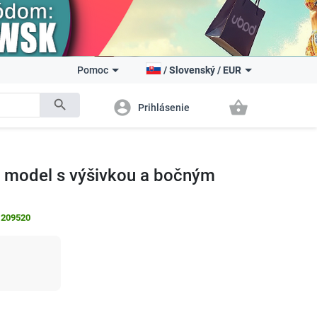
Pomoc
/
Slovenský
/
EUR
search
account_circle
shopping_basket
Prihlásenie
vý model s výšivkou a bočným
:
209520