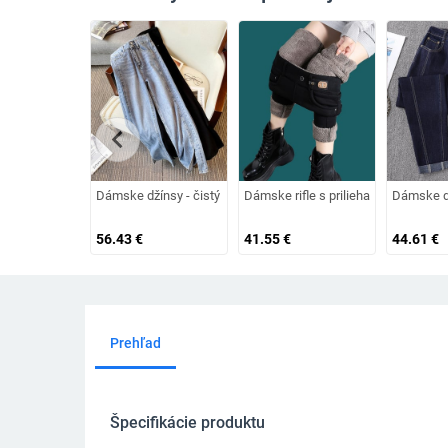
chevron_left
Dámske džínsy - čistý voľný strih
Dámske rifle s priliehavým vzorom a
Dámske dž
56.43
€
41.55
€
44.61
€
Prehľad
Špecifikácie produktu