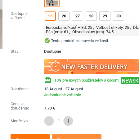
Dostupné
25
26
27
28
29
30
veľkosti:
Európska veľkosť – EÚ:
25
Veľkosť etikety:
25
Dĺž
Pás (cm):
61
Obvod bokov (cm):
74.5
check_circle
Tento produkt zodpovedá veľkosti.
Stav:
Dostupné
redeem
NEWSK
-10% pre nových používateľov s kódom:
Doručenie:
13 August - 27 August
Jednoduché vrátenie
Cena za
doručenie:
7.79
€
remove
add
Množstvo:
1