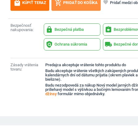
local_mall
add_shopping_cart
favorite
Pridať medzi o
KÚPIŤ TERAZ
PRIDAŤ DO KOŠÍKA
Bezpečnosť
lock
assignment_return
Bezpečná platba
Bezproblémov
nakupovania:
policy
local_shipping
Ochrana súkromia
Bezpečné dor
Zásady vrátenia
Predajca akceptuje vrátenie tohto produktu do
tovaru:
Badu akceptuje vrátenie všetkých zakúpených produ
kalendárnych dní od dátumu prijatia (okrem plaviek 
bielizne).
Badu nezodpovedá za nákup Nový model jarných dží
priliehavý model s výšivkou a bočným lemovaním fr
džínsy
formulár mimo objednávky.