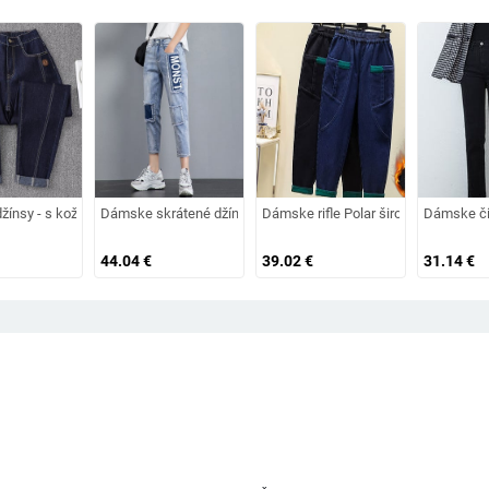
 teplou podšívkou
ínsy - s koženými prvkami
Dámske skrátené džínsy - dve farby
Dámske rifle Polar širokého modelu
Dámske či
44.04
€
39.02
€
31.14
€