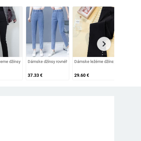
chevron_right
 s elastickým pásom
erne džínsy na gombíky
Dámske džínsy rovného strihu s elastickým pásom
Dámske ležérne džínsy s metalickým
Dámske lež
37.33
€
29.60
€
36.01
€