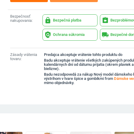
Bezpečnosť
lock
assignment_return
Bezpečná platba
Bezproblémov
nakupovania:
policy
local_shipping
Ochrana súkromia
Bezpečné dor
Zásady vrátenia
Predajca akceptuje vrátenie tohto produktu do
tovaru:
Badu akceptuje vrátenie všetkých zakúpených produ
kalendárnych dní od dátumu prijatia (okrem plaviek 
bielizne).
Badu nezodpovedá za nákup Nový model dámskeho k
výstrihom v tvare špice a gombíkmi from
Dámske ve
mimo objednávky.