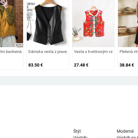
 golier, prešívaný dizajn
ov, 2025 nový štýl, severovýchodný kvetinový vzor s gombíkmi, vesta v čínsko-st
tro bavlnená vesta s V výstrihom, bez rukávov, voľný strih, bavlnená bunda
Dámska vesta z pravej ovčej kože, jar 2025, výstrih do V, štíhla l
Vesta s kvetinovým vzorom, umelecký 
Pletená vl
83.50
€
27.48
€
38.84
€
Štýl:
Moderné
Výstrih:
Výstrih so 