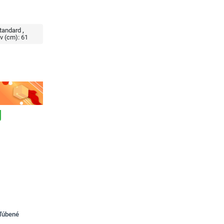
tandard
v (cm):
61
bľúbené