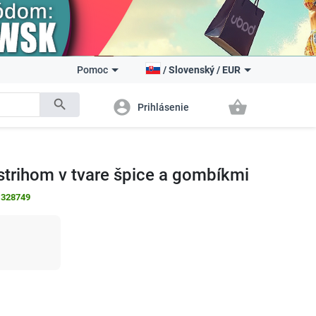
Pomoc
/
Slovenský
/
EUR
search
account_circle
shopping_basket
Prihlásenie
trihom v tvare špice a gombíkmi
:
328749