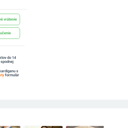
é vrátenie
učenie
ktov do 14
a spodnej
ardiganu s
sty
formulár