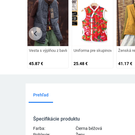
chevron_left
Vesta s výplňou z bavlny–ľanu na zimu 2025, voľný strih, stojací
Uniforma pre skupinový tanec štvorc
Ženská re
45.87
€
25.48
€
41.17
€
Prehľad
Špecifikácie produktu
Farba:
Čierna béžová
Pohlavie:
Ženy