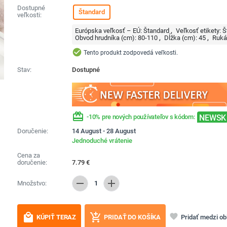
Dostupné
Štandard
veľkosti:
Európska veľkosť – EÚ:
Štandard
Veľkosť etikety:
Š
Obvod hrudníka (cm):
80-110
Dĺžka (cm):
45
Ruká
check_circle
Tento produkt zodpovedá veľkosti.
Stav:
Dostupné
redeem
NEWSK
-10% pre nových používateľov s kódom:
Doručenie:
14 August - 28 August
Jednoduché vrátenie
Cena za
doručenie:
7.79
€
remove
add
Množstvo:
1
local_mall
add_shopping_cart
favorite
Pridať medzi o
KÚPIŤ TERAZ
PRIDAŤ DO KOŠÍKA