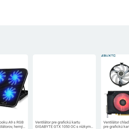
booku A9 s RGB
Ventilátor pre grafickú kartu
Ventilátor chl
ilátorov, herný
GIGABYTE GTX 1050 OC s nízkym
pre grafickú k