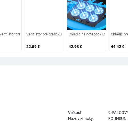
, PC pre ASUS ROG Strix G512L G532L G712L G732L DC12V
pinový chladič GPU GPU pre Gigabyte GTX 1050Ti OC nízkoprofilový 4G grafic
 ventilátor pre XFX RX 550 RX 560 Radeon AMD RX550 RX560 grafickú kartu Ná
Ventilátor pre grafickú kartu ASUS DUAL-GTX 1060-O3G P
Chladič na notebook COOLCOLD A9 Her
Chladič p
22.59
€
42.93
€
44.42
€
Veľkosť:
9-PALCOV
Názov značky:
FOUNSUN