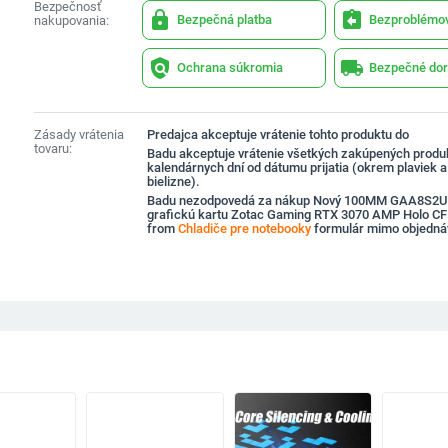
Bezpečnosť
lock
assignment_return
Bezpečná platba
Bezproblémov
nakupovania:
policy
local_shipping
Ochrana súkromia
Bezpečné dor
Zásady vrátenia
Predajca akceptuje vrátenie tohto produktu do
tovaru:
Badu akceptuje vrátenie všetkých zakúpených produ
kalendárnych dní od dátumu prijatia (okrem plaviek 
bielizne).
Badu nezodpovedá za nákup Nový 100MM GAA8S2U ve
grafickú kartu Zotac Gaming RTX 3070 AMP Holo C
from
Chladiče pre notebooky
formulár mimo objedná