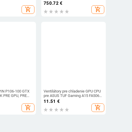
0 RX580 RX480
Gigabyte GTX 1050Ti OC
750.72
€
 Crimson
nízkoprofilový 4G grafický ventilátor
add_shopping_cart
add_shopping_cart
IN P106-100 GTX
Ventilátory pre chladenie GPU CPU
IK PRE GPU, PRE
pre ASUS TUF Gaming A15 FA506
GTX 1060 1050TI
IV FA506IU FA506IH FX506 IU
11.51
€
FX506LH Chladič náhradné diely pre
add_shopping_cart
add_shopping_cart
notebooky