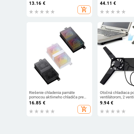
Skladací Držiak Nastaviteľný
LED podsvietený chl
13.16
€
44.11
€
Príslušenstvo Pre PC Stojan Na
notebooky 13-18 pal
add_shopping_cart
Notebook Podpora Tabletu
notebooky Macbook
Riešenie chladenia pamäte
Otočná chladiaca p
pomocou aktívneho chladiča pre
ventilátorom, 2 venti
DDR, DDR2, DDR3, DDR4, DDR5 a
pre notebook, stoja
16.85
€
9.94
€
zvyšujúce výkon a stabilitu
USB ventilátor pre 1
add_shopping_cart