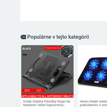
Populárne v tejto kategórii
more
Držiak Stabilný Pohodlný Stojan Na
Herný chladič note
Notebook Tablet Ergonomický
podsvietením, 6 vent