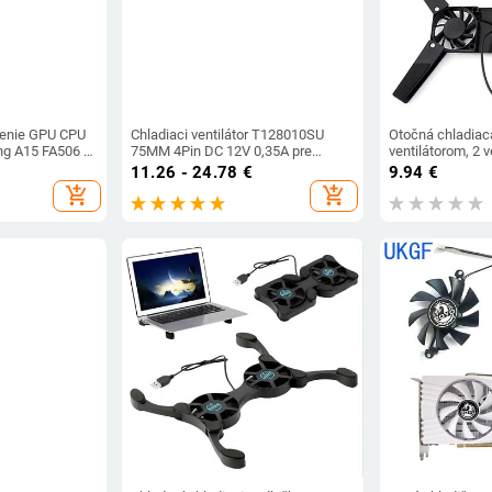
adenie GPU CPU
Chladiaci ventilátor T128010SU
Otočná chladiac
g A15 FA506 IV
75MM 4Pin DC 12V 0,35A pre
ventilátorom, 2 v
506 IU
Gigabyte GTX 1080 Ti GTX 1070 G1
pre notebook, st
11.26 - 24.78
€
9.94
€
radné diely pre
Aorus GTX 1060 1060 GTX 980 CPU
USB ventilátor p
add_shopping_cart
add_shopping_cart
chladič