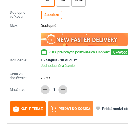
Dostupné
Štandard
veľkosti:
Stav:
Dostupné
redeem
NEWSK
-10% pre nových používateľov s kódom:
Doručenie:
16 August - 30 August
Jednoduché vrátenie
Cena za
doručenie:
7.79
€
remove
add
Množstvo:
1
local_mall
add_shopping_cart
favorite
Pridať medzi o
KÚPIŤ TERAZ
PRIDAŤ DO KOŠÍKA