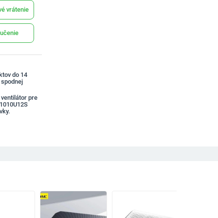
é vrátenie
učenie
ktov do 14
a spodnej
ntilátor pre
F1010U12S
vky.