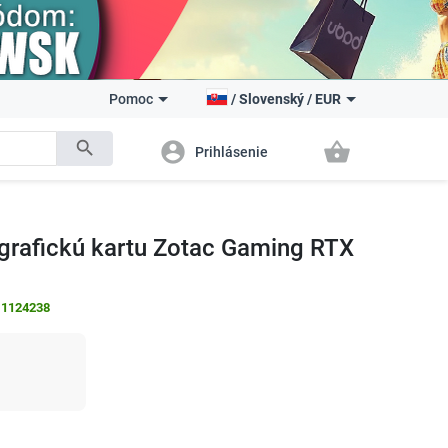
Pomoc
/
Slovenský
/
EUR
search
account_circle
shopping_basket
Prihlásenie
rafickú kartu Zotac Gaming RTX
:
1124238