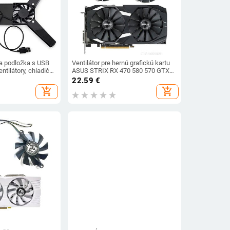
a podložka s USB
Ventilátor pre hernú grafickú kartu
entilátory, chladič
ASUS STRIX RX 470 580 570 GTX
ojan na notebook,
1050Ti 1070Ti 1080Ti 95mm
22.59
€
re 10-17" PC
T129215SM
add_shopping_cart
add_shopping_cart