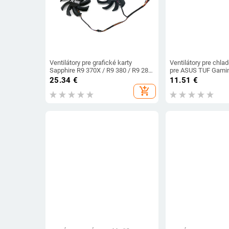
Ventilátory pre grafické karty
Ventilátory pre chl
Sapphire R9 370X / R9 380 / R9 280
pre ASUS TUF Gamin
/ HD7850 / R9 285
FA506IU FA506IH FX
25.34
€
11.51
€
FX506LH Chladič náh
add_shopping_cart
notebooky