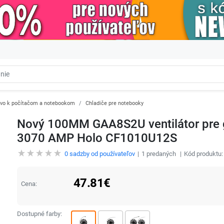
tvo k počítačom a notebookom
Chladiče pre notebooky
Nový 100MM GAA8S2U ventilátor pre g
3070 AMP Holo CF1010U12S
0
sadzby od používateľov
1
predaných
Kód produktu
47.81
€
Cena:
Dostupné farby: