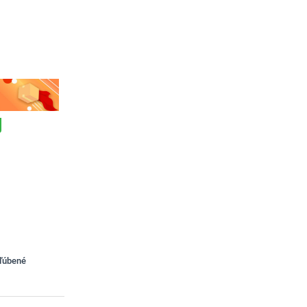
bľúbené