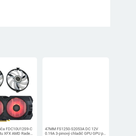
adiča FDC10U12S9-C
47MM FS1250-S2053A DC 12V
artu XFX AMD Radeon
0.19A 3-pinový chladič GPU GPU pre