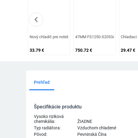
chevron_left
Nový chladič pre notebook, CPU, GPU, chladič pre notebook
47MM FS1250-S2053A DC 12V 0.19A 3-
Chladiaci
33.79
€
750.72
€
29.47
€
Prehľad
Špecifikácie produktu
Vysoko riziková
chemikália:
ŽIADNE
Typ radiátora:
Vzduchom chladené
Pôvod:
Pevninská Čína