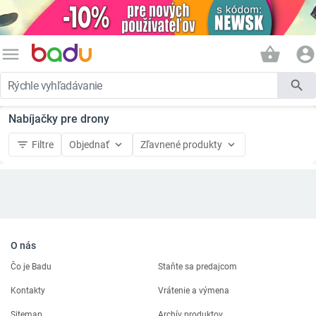
menu
shopping_basket
account_circle
search
Nabíjačky pre drony
filter_list
keyboard_arrow_down
keyboard_arrow_down
Filtre
Objednať
Zľavnené produkty
O nás
Čo je Badu
Staňte sa predajcom
Kontakty
Vrátenie a výmena
Sitemap
Archív produktov