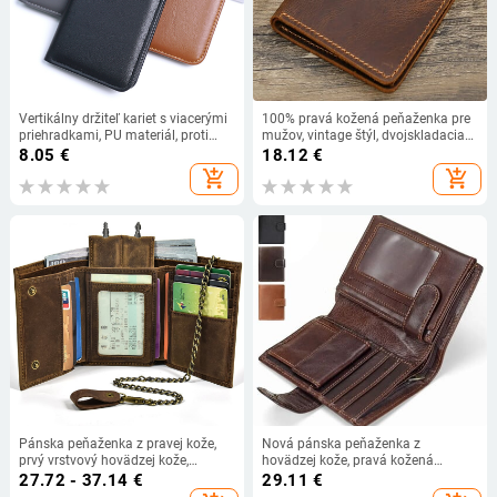
Vertikálny držiteľ kariet s viacerými
100% pravá kožená peňaženka pre
priehradkami, PU materiál, proti
mužov, vintage štýl, dvojskladacia
krádeži, rozšíriteľný, kompaktná
hnedá peňaženka pre mužov, pravá
8.05
€
18.12
€
peňaženka, mestský štýl
koža
add_shopping_cart
add_shopping_cart
Pánska peňaženka z pravej kože,
Nová pánska peňaženka z
prvý vrstvový hovädzej kože,
hovädzej kože, pravá kožená
trojvýklopový dizajn, mincník, viac
peňaženka, mincová peňaženka,
27.72 - 37.14
€
29.11
€
kariet, nylonová podšívka, kľúčenka
spojka, otvorená, vysoko kvalitná