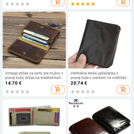
add_shopping_cart
add_shopping_cart
retro krátka peňaženka
Vintage držiak na karty pre mužov z
Vertikálna tenká peňaženka z
pravej kože, držiak na kreditné karty,
pravej kože s vreckom na vodičský
malá peňaženka, vrecko na peniaze,
preukaz — LD222, vrchný vrstva
14.70
€
20.74
€
puzdro na identifikačné karty, mini
hovädzej kože, dvojdielny dizajn,
add_shopping_cart
add_shopping_cart
kabelka pre mužov, Tarjetero, nové
ultra ľahká