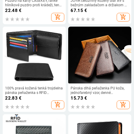
Puzdro na karty CASEKEY, ľahké
JOYIR celozrnný kožený diár A9 s
hliníkové puzdro proti krádeži, tenké
bežným zakladačom a držiakom na
džínsové kožené puzdro s
karty, peňaženka, cestovný diár
22.48
€
67.15
€
vyskakovacím držiakom na karty,
add_shopping_cart
add_shopping_cart
peňaženka pre mužov a ženy
100% pravá kožená tenká trojdielna
Pánska dlhá peňaženka PU koža,
pánska peňaženka s RFID
jednofarebný vzor, denné
blokovaním, vreckom na mince a
používanie, Zima 2022
22.83
€
15.73
€
okienkom na identifikáciu,
add_shopping_cart
add_shopping_cart
minimalistická peňaženka pre
mužov