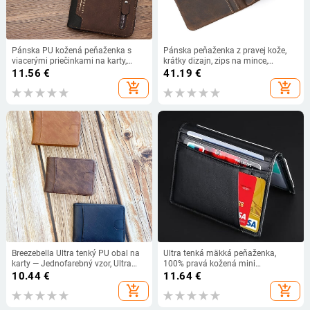
Pánska PU kožená peňaženka s
Pánska peňaženka z pravej kože,
viacerými priečinkami na karty,
krátky dizajn, zips na mince,
veľká kapacita, zips, Kingdushi
jednofarebná, ultra ľahká, mestský
11.56
€
41.19
€
minimalizmus; podšívka: nylon;
add_shopping_cart
add_shopping_cart
koža prvého stupňa
Breezebella Ultra tenký PU obal na
Ultra tenká mäkká peňaženka,
karty — Jednofarebný vzor, Ultra
100% pravá kožená mini
ľahký, Rozšíriteľný, Polyesterová
peňaženka s držiakom na kreditné
10.44
€
11.64
€
podšívka
karty, viacnásobná RFID tenká malá
add_shopping_cart
add_shopping_cart
peňaženka s držiakom na karty pre
mužov