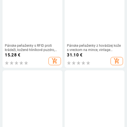
Pánske peňaženky s RFID proti
Pánske peňaženky z hovädzej kože
krádeži, kožené hliníkové puzdro,
s vreckom na mince, vintage
kovová pánska kabelka, malé
pánska peňaženka, funkcia hnedej
15.28
€
31.10
€
puzdro na karty, minimalistická
pravej kože s držiakmi na karty
add_shopping_cart
add_shopping_cart
peňaženka