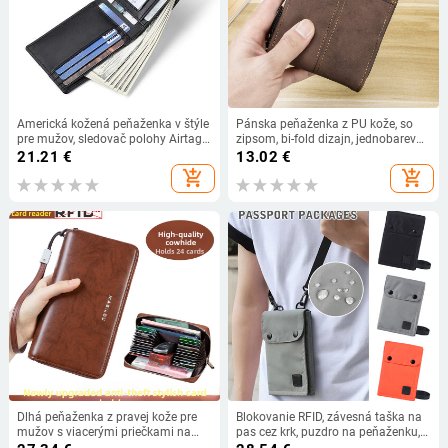
Americká kožená peňaženka v štýle
Pánska peňaženka z PU kože, so
pre mužov, sledovač polohy Airtag,
zipsom, bi-fold dizajn, jednobarevný
antimagnetická, proti krádeži,
vzor, jar 2025
21.21
€
13.02
€
pruhovaný vzor, domáce použitie,
add_shopping_cart
add_shopping_cart
oranžová, modrá
Dlhá peňaženka z pravej kože pre
Blokovanie RFID, závesná taška na
mužov s viacerými priečkami na
pas cez krk, puzdro na peňaženku,
karty, veľká kapacita, dvojvrstvová
držiak karty, nový cestovný doklad,