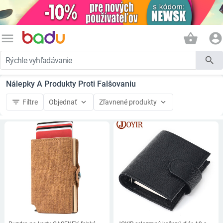
menu
shopping_basket
account_circle
search
Nálepky A Produkty Proti Falšovaniu
filter_list
keyboard_arrow_down
keyboard_arrow_down
Filtre
Objednať
Zľavnené produkty