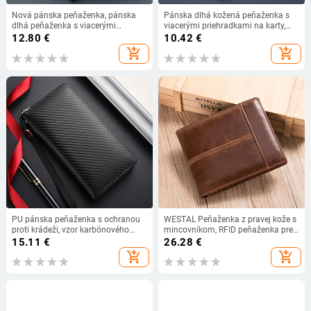
Nová pánska peňaženka, pánska
Pánska dlhá kožená peňaženka s
dlhá peňaženka s viacerými
viacerými priehradkami na karty,
kartami, tenká módna peňaženka s
ultratenká látková peňaženka,
12.80
€
10.42
€
liči vzorom z mäkkej kože, veľká
ležérna denná peňaženka, mäkká
add_shopping_cart
add_shopping_cart
kapacita, obleková taška
vertikálna štvorcová
PU pánska peňaženka s ochranou
WESTAL Peňaženka z pravej kože s
proti krádeži, vzor karbónového
mincovníkom, RFID peňaženka pre
vlákna, veľká kapacita, viaceré
mužov, držiteľ karty, peňaženka
15.11
€
26.28
€
priehradky na karty
add_shopping_cart
add_shopping_cart