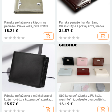
Pánska peňaženka s klipom na
Pánska peňaženka ManBang
peniaze - Pravá koža, prvá vrstva
Classic Style z pravej kože, krátka
hovädzej kože, proti krádeži, viac
pánska peňaženka, držiak na karty,
18.21
€
34.57
€
kariet, prispôsobenie
pánska módna peňaženka vysokej
add_shopping_cart
add_shopping_cart
kvality
Pánska peňaženka z mäkkej pravej
Obálková peňaženka z PU kože,
kože, hovädzia kožená peňaženka,
rozšíriteľná, polyesterová podšívka,
malý držiak na karty, čierna krátka
denné použitie, leto 2025
25.57
€
16.19
€
peňaženka pre mužov
add_shopping_cart
add_shopping_cart