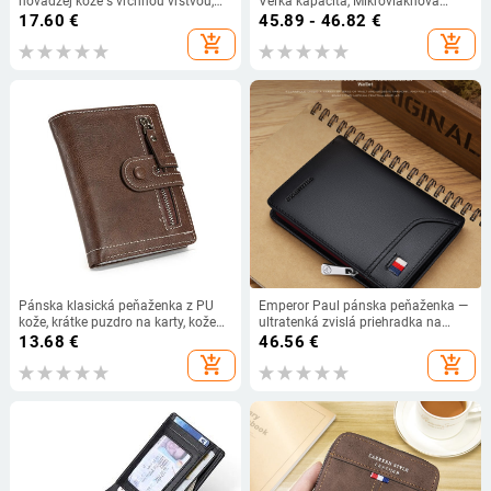
hovädzej kože s vrchnou vrstvou,
Veľká kapacita, Mikrovláknová
pravá kožená retro RFID spona na
podšívka, Značka Unique
17.60
€
45.89 - 46.82
€
drobné, pánska kožená taška na
add_shopping_cart
add_shopping_cart
karty Crazy Horse s viacerými
slotmi
Pánska klasická peňaženka z PU
Emperor Paul pánska peňaženka —
kože, krátke puzdro na karty, kožená
ultratenká zvislá priehradka na
pánska kabelka, vysoko kvalitná
karty, pravá koža, mikrovlákna
13.68
€
46.56
€
dizajnérska pánska peňaženka so
podšívka, biznis štýl
add_shopping_cart
add_shopping_cart
zipsovým vreckom