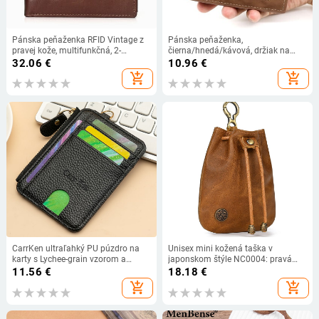
Pánska peňaženka RFID Vintage z
Pánska peňaženka,
pravej kože, multifunkčná, 2-
čierna/hnedá/kávová, držiak na
násobná, s viacerými kartami,
vizitky, pánska krátka kabelka, PU
32.06
€
10.96
€
mincami, držiakom na vizitky,
kožená peňaženka na peniaze pre
add_shopping_cart
add_shopping_cart
peňaženkou
mužov, peňaženka na kreditné karty
CarrKen ultraľahký PU púzdro na
Unisex mini kožená taška v
karty s Lychee-grain vzorom a
japonskom štýle NC0004: pravá
polyesterovou podšívkou
koža, prvá vrstva hovädzej kože,
11.56
€
18.18
€
ultra ľahká, vodeodolná
add_shopping_cart
add_shopping_cart