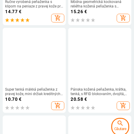
Ručne vyrobená peňaženka s
Módna geometrická kockovaná
klipom na peniaze z pravej kože pre
reliéfna kožená peňaženka s
mužov, krátka, dvojitá, tenká spona
dvojitým koženým držiakom na
14.77
€
15.26
€
na peniaze z hovädzej kože Crazy
viacero kariet a mincovníkom
add_shopping_cart
add_shopping_cart
Horse
Super tenká mäkká peňaženka z
Pánska kožená peňaženka, krátka,
pravej kože, mini držiak kreditných
tenká, s RFID blokovaním, dvojitá,
kariet, peňaženka, tenké malé
malá peňaženka na peniaze pre
10.70
€
20.58
€
držiaky kariet, pánska peňaženka
mužov, Carteira Masculina
add_shopping_cart
add_shopping_cart
search
Căutare