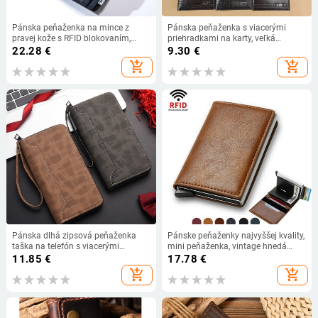
Pánska peňaženka na mince z
Pánska peňaženka s viacerými
pravej kože s RFID blokovaním,
priehradkami na karty, veľká
pánska kožená peňaženka, držiak
kapacita, krátky štýl, klip na lístky
22.28
€
9.30
€
kreditnej karty, peňaženka na
(PU koža, 2-skladaný dizajn,
add_shopping_cart
add_shopping_cart
peniaze
business commute, jednofarebný
vzor, polyesterové vnútro)
Pánska dlhá zipsová peňaženka
Pánske peňaženky najvyššej kvality,
taška na telefón s viacerými
mini peňaženka, vintage hnedá
priehradkami na karty a veľkou
kožená peňaženka s RFID kartou,
11.85
€
17.78
€
kapacitou, PU koža, model 9061-4,
malá inteligentná peňaženka,
add_shopping_cart
add_shopping_cart
štýl biznis dochádzka, vodeodolná
vrecko
a ultra ľahká