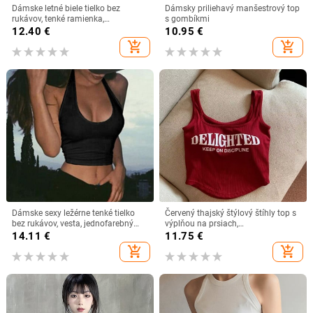
Dámske letné biele tielko bez
Dámsky priliehavý manšestrový top
rukávov, tenké ramienka,
s gombíkmi
jednofarebné tielko s košíčkami,
12.40
€
10.95
€
letné ľadovo hodvábne pohodlné
add_shopping_cart
add_shopping_cart
cez rameno
Dámske sexy ležérne tenké tielko
Červený thajský štýlový štíhly top s
bez rukávov, vesta, jednofarebný
výplňou na prsiach,
crop top pre dámy, fitness vesta,
vnútorný/vonkajší letný top, štíhly
14.11
€
11.75
€
dámske oblečenie, topy
strih
add_shopping_cart
add_shopping_cart