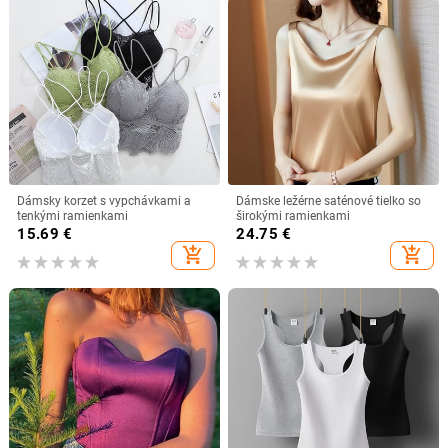
Dámsky korzet s vypchávkami a
Dámske ležérne saténové tielko so
tenkými ramienkami
širokými ramienkami
15.69
€
24.75
€
add_shopping_cart
add_shopping_cart