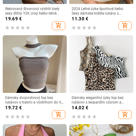
Rebrovaný štvorcový výstrih biely
2024 Letné úzke športové tielko
sexy štíhly Y2K crop tielko letné
Sexy dámske krátke rukávy s
ženy goth oblečenie streetwear
výstrihom do U, sivé tričko, dámske
19.69
€
11.30
€
dovolenka ležérne veľkoobchod
jednofarebné čiernobiele kórejské
add_shopping_cart
add_shopping_cart
crop topy Y2k
Dámsky dvojvrstvový top bez
Dámsky elegantný úzky top bez
rukávov s trakmi a výstrihom do V,
rukávov s leopardím vzorom a
leto 2022, nový, čisto sladký a
európskym a americkým dizajnom
19.72
€
14.02
€
pikantný dizajn, ktorý sa hodí ku
Niche Design Sense
add_shopping_cart
add_shopping_cart
všetkému.