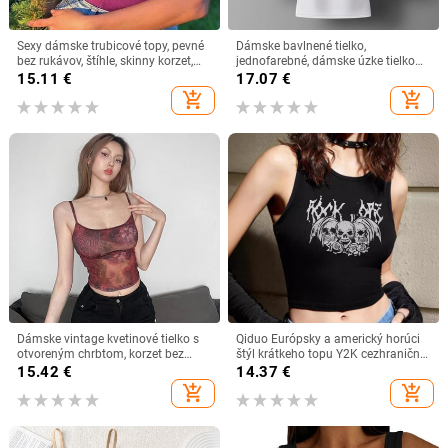
Sexy dámske trubicové topy, pevné
Dámske bavlnené tielko,
bez rukávov, štíhle, skinny korzet,
jednofarebné, dámske úzke tielko
skrátený top 2023, letné ležérne
bez rukávov, ležérne tielko,
15.11
€
17.07
€
elegantné dámske tielko bez
jednofarebné, skrátené, spodné línie,
add_shopping_cart
add_shopping_cart
ramienok
pre ženy, fitness tielko na leto
Dámske vintage kvetinové tielko s
Qiduo Európsky a americký horúci
otvoreným chrbtom, korzet bez
štýl krátkeho topu Y2K cezhraničné
rukávov, špagetový ramienko z
leto nový okrúhly výstrih bez
15.42
€
14.37
€
polyesteru, trendy letné oblečenie
rukávov sladký a pikantný tielko v
add_shopping_cart
add_shopping_cart
štýle Harajuku