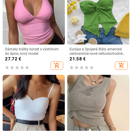
Dámsky krátky korzet s výstrihom
Európa a Spojené štáty americké
do špice, nový model
cezhraničné nové veľkoobchodné
trubicové topy čistý motýlí dizajn
27.72
€
21.58
€
zmysel odhalená pupočná sexy
add_shopping_cart
add_shopping_cart
horúca dievčina jednofarebná
dámska vesta