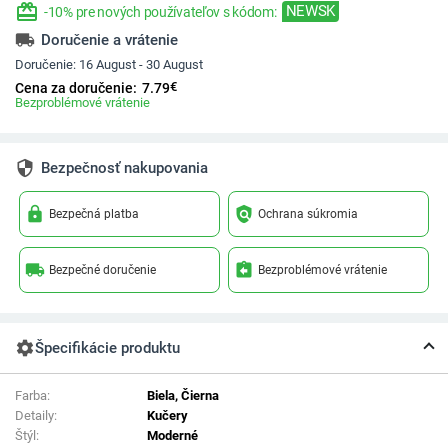
redeem
NEWSK
-10% pre nových používateľov s kódom:
local_shipping
Doručenie a vrátenie
Doručenie:
16 August - 30 August
€
Cena za doručenie:
7.79
Bezproblémové vrátenie
security
Bezpečnosť nakupovania
lock
policy
Bezpečná platba
Ochrana súkromia
local_shipping
assignment_return
Bezpečné doručenie
Bezproblémové vrátenie
settings
Špecifikácie produktu
Farba:
Biela, Čierna
Detaily:
Kučery
Štýl:
Moderné