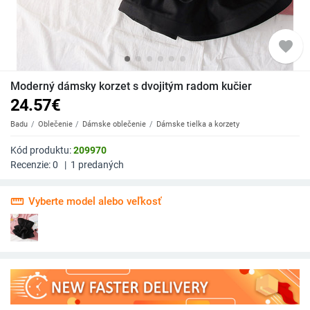
favorite
Moderný dámsky korzet s dvojitým radom kučier
24.57
€
Badu
Oblečenie
Dámske oblečenie
Dámske tielka a korzety
Kód produktu:
209970
Recenzie:
0
|
1
predaných
straighten
Vyberte model alebo veľkosť