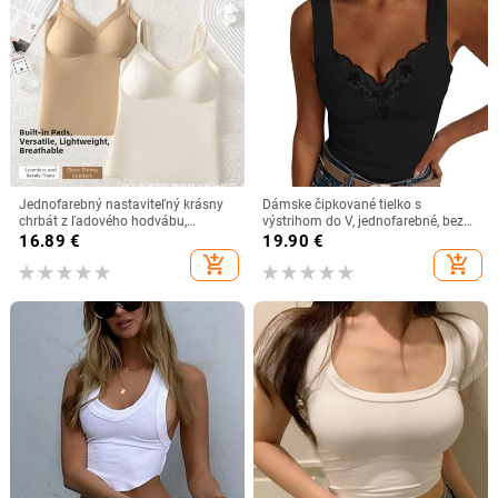
Jednofarebný nastaviteľný krásny
Dámske čipkované tielko s
chrbát z ľadového hodvábu,
výstrihom do V, jednofarebné, bez
nešpinivý top s pevnými košíčkami,
rukávov, ležérne tielko, letné tielko,
16.89
€
19.90
€
tenký priedušný univerzálny
väčšie veľkosti
add_shopping_cart
add_shopping_cart
základný top pre dievčatá