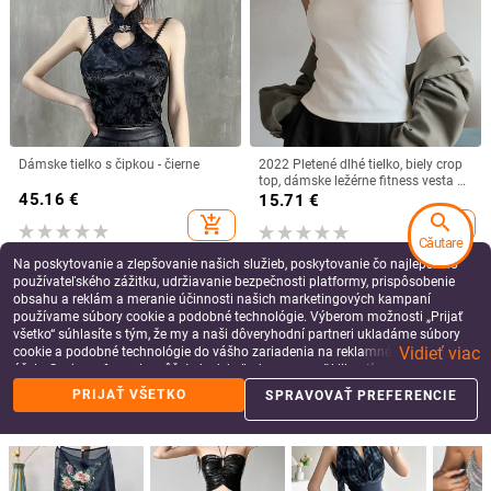
Dámske tielko s čipkou - čierne
2022 Pletené dlhé tielko, biely crop
top, dámske ležérne fitness vesta s
45.16
€
ramienkami, základné letné dámske
15.71
€
oblečenie
search
add_shopping_cart
add_shopping_cart
Căutare
Na poskytovanie a zlepšovanie našich služieb, poskytovanie čo najlepšieho
používateľského zážitku, udržiavanie bezpečnosti platformy, prispôsobenie
obsahu a reklám a meranie účinnosti našich marketingových kampaní
používame súbory cookie a podobné technológie. Výberom možnosti „Prijať
všetko“ súhlasíte s tým, že my a naši dôveryhodní partneri ukladáme súbory
Vidieť viac
cookie a podobné technológie do vášho zariadenia na reklamné a analytické
účely. Svoje preferencie môžete kedykoľvek spravovať kliknutím na tlačidlo
„Spravovať preferencie“. Viac informácií nájdete v našich
Zásady ochrany
PRIJAŤ VŠETKO
SPRAVOVAŤ PREFERENCIE
údajov
.
2023 Dámske sexy flitrované žiarivé
Letné rebrované pletené tielka pre