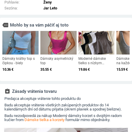
Pohlavie:
Ženy
Sezóna:
Jar Leto
more
Mohlo by sa vám páčiť aj toto
Dámsky krátky top s
Dámsky asymetrický
Moderné dámske
Dámske kr
čipkou - biely
top
tielko s nízkym
na každo
golierom
nosenie s
10.36
€
35.55
€
19.86
€
15.59
€
výstriho
assignment_return
Zásady vrátenia tovaru
Predajca akceptuje vrátenie tohto produktu do
Badu akceptuje vrátenie všetkých zakúpených produktov do 14
kalendárnych dní od dátumu prijatia (okrem plaviek a spodnej bielizne).
Badu nezodpovedá za nákup Moderný dámsky korzet s dvojitým radom
kučier from
Dámske tielka a korzety
formulár mimo objednávky.