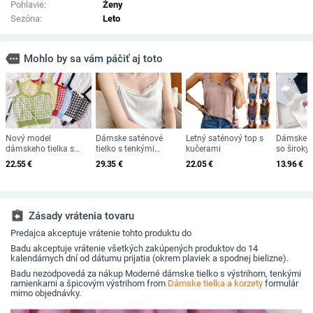
Pohlavie:
Ženy
Sezóna:
Leto
more
Mohlo by sa vám páčiť aj toto
Nový model
Dámske saténové
Letný saténový top s
Dámske pl
dámskeho tielka s
tielko s tenkými
kučerami
so široký
tenkými ramienkami -
ramienkami - niekoľko
ramienka
22.55
€
29.35
€
22.05
€
13.96
€
krátky model
farieb
nápisom 
assignment_return
Zásady vrátenia tovaru
Predajca akceptuje vrátenie tohto produktu do
Badu akceptuje vrátenie všetkých zakúpených produktov do 14
kalendárnych dní od dátumu prijatia (okrem plaviek a spodnej bielizne).
Badu nezodpovedá za nákup Moderné dámske tielko s výstrihom, tenkými
ramienkami a špicovým výstrihom from
Dámske tielka a korzety
formulár
mimo objednávky.