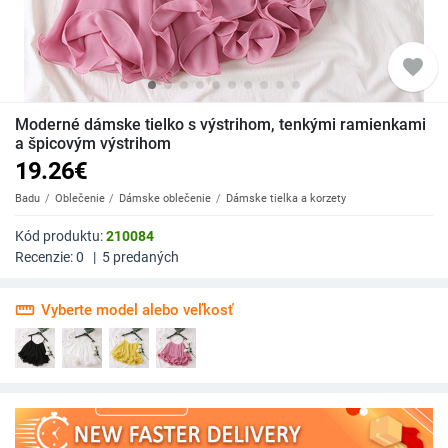
favorite
Moderné dámske tielko s výstrihom, tenkými ramienkami
a špicovým výstrihom
19.26
€
Badu
Oblečenie
Dámske oblečenie
Dámske tielka a korzety
Kód produktu:
210084
Recenzie:
0
|
5
predaných
straighten
Vyberte model alebo veľkosť