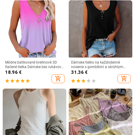
Módne batikované kvetinové 3D
Dámske tielko na každodenné
tlačené tielka Dámske bez rukávov
nosenie s gombíkmi a okrúhlym
s výstrihom do V, základné tílka s
výstrihom
18.96
€
31.36
€
odhalenými ramenami, vesta pre
add_shopping_cart
add_shopping_cart
ženy, streetwear oblečenie