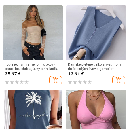
Top s jedným ramenom, čipkový
Dámske pletené tielko s výstrihom
panel, bez chrbta, úzky strih, krátka
do špicatých švov a gombíkmi
dĺžka 40–50 cm
25.67
€
12.61
€
add_shopping_cart
add_shopping_cart