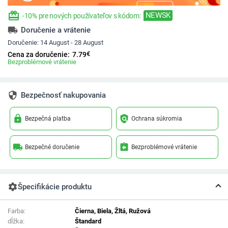
redeem
NEWSK
-10% pre nových používateľov s kódom:
local_shipping
Doručenie a vrátenie
Doručenie:
14 August - 28 August
€
Cena za doručenie:
7.79
Bezproblémové vrátenie
security
Bezpečnosť nakupovania
lock
policy
Bezpečná platba
Ochrana súkromia
local_shipping
assignment_return
Bezpečné doručenie
Bezproblémové vrátenie
settings
Špecifikácie produktu
Farba:
Čierna, Biela, Žltá, Ružová
dĺžka:
Štandard