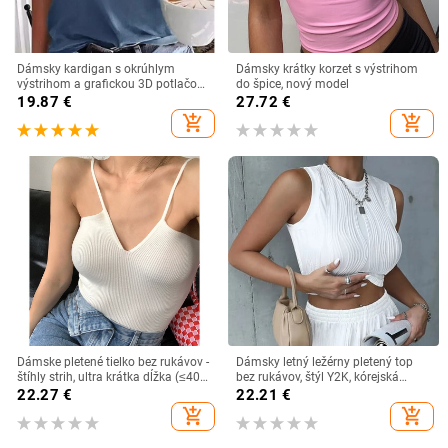
Dámsky kardigan s okrúhlym
Dámsky krátky korzet s výstrihom
výstrihom a grafickou 3D potlačou,
do špice, nový model
európsky a americký letný dámsky
19.87
€
27.72
€
ležérny top bez rukávov
add_shopping_cart
add_shopping_cart
Dámske pletené tielko bez rukávov -
Dámsky letný ležérny pletený top
štíhly strih, ultra krátka dĺžka (≤40
bez rukávov, štýl Y2K, kórejská
cm), Jednofarebný vzor, Leto 2022
móda, slim fit, crop top, streetwear
22.27
€
22.21
€
2023
add_shopping_cart
add_shopping_cart