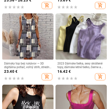
25.56 - 26.25
€
15.69
€
add_shopping_cart
add_shopping_cart
Dámsky top bez rukávov — 3D
2023 Dámske tielka, sexy skrátené
digitálna potlač, voľný strih, stredná
topy, dámske letné tielko, čierne a
dĺžka, polyester 95%+
biele športové oblečenie pre ženy
23.40
€
16.42
€
add_shopping_cart
add_shopping_cart