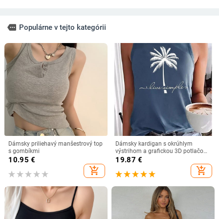
more
Populárne v tejto kategórii
Dámsky priliehavý manšestrový top
Dámsky kardigan s okrúhlym
s gombíkmi
výstrihom a grafickou 3D potlačou,
európsky a americký letný dámsky
10.95
€
19.87
€
ležérny top bez rukávov
add_shopping_cart
add_shopping_cart