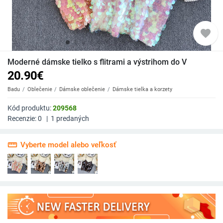
favorite
Moderné dámske tielko s flitrami a výstrihom do V
20.90
€
Badu
Oblečenie
Dámske oblečenie
Dámske tielka a korzety
Kód produktu:
209568
Recenzie:
0
|
1
predaných
straighten
Vyberte model alebo veľkosť