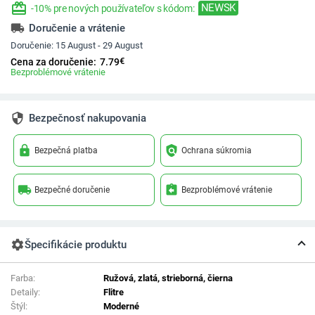
redeem
NEWSK
-10% pre nových používateľov s kódom:
local_shipping
Doručenie a vrátenie
Doručenie:
15 August - 29 August
€
Cena za doručenie:
7.79
Bezproblémové vrátenie
security
Bezpečnosť nakupovania
lock
policy
Bezpečná platba
Ochrana súkromia
local_shipping
assignment_return
Bezpečné doručenie
Bezproblémové vrátenie
settings
Špecifikácie produktu
Farba:
Ružová, zlatá, strieborná, čierna
Detaily:
Flitre
Štýl:
Moderné