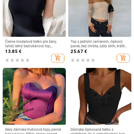
Čierne modalové tielko pre ženy,
Top s jedným ramenom, čipkový
ľahký letný bezrukávový top,
panel, bez chrbta, úzky strih, krátka
vhodný aj ako vrchné oblečenie
dĺžka 40–50 cm
13.85
€
25.67
€
add_shopping_cart
add_shopping_cart
Sexy dámske trubicové topy, pevné
Dámske čipkované tielko s
bez rukávov, štíhle, skinny korzet,
výstrihom do V, jednofarebné, bez