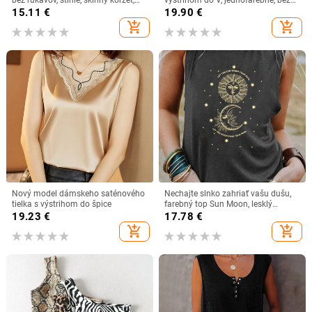
skrátený top 2023, letné ležérne
rukávov, ležérne tielko, letné tielko,
15.11
€
19.90
€
elegantné dámske tielko bez
väčšie veľkosti
add_shopping_cart
add_shopping_cart
ramienok
Nový model dámskeho saténového
Nechajte slnko zahriať vašu dušu,
tielka s výstrihom do špice
farebný top Sun Moon, lesklý
dievčenský letný trendy top s
19.23
€
17.78
€
rukávmi pre ženy, módny ležérny
add_shopping_cart
add_shopping_cart
vintage top