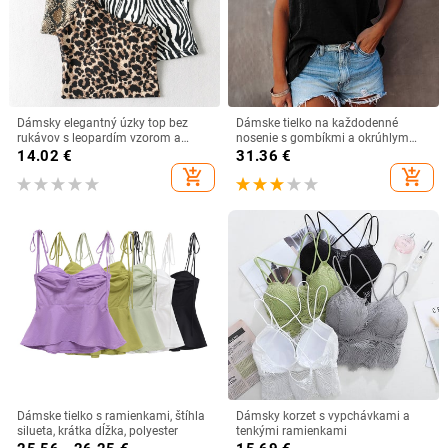
Dámsky elegantný úzky top bez
Dámske tielko na každodenné
rukávov s leopardím vzorom a
nosenie s gombíkmi a okrúhlym
európskym a americkým dizajnom
výstrihom
14.02
€
31.36
€
Niche Design Sense
add_shopping_cart
add_shopping_cart
Dámske tielko s ramienkami, štíhla
Dámsky korzet s vypchávkami a
silueta, krátka dĺžka, polyester
tenkými ramienkami