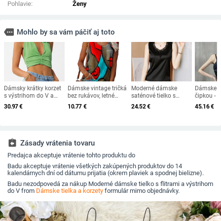
Pohlavie:
Ženy
more
Mohlo by sa vám páčiť aj toto
Dámsky krátky korzet
Dámske vintage tričká
Moderné dámske
Dámske ti
s výstrihom do V a
bez rukávov, letné
saténové tielko s
čipkou - č
odhaleným chrbtom
tričká s výstrihom do
čipkou
30.97
€
10.77
€
24.52
€
45.16
€
O-neck, ležérne
grafické Harajuku,
elegantné pulóvre,
topy
assignment_return
Zásady vrátenia tovaru
Predajca akceptuje vrátenie tohto produktu do
Badu akceptuje vrátenie všetkých zakúpených produktov do 14
kalendárnych dní od dátumu prijatia (okrem plaviek a spodnej bielizne).
Badu nezodpovedá za nákup Moderné dámske tielko s flitrami a výstrihom
do V from
Dámske tielka a korzety
formulár mimo objednávky.