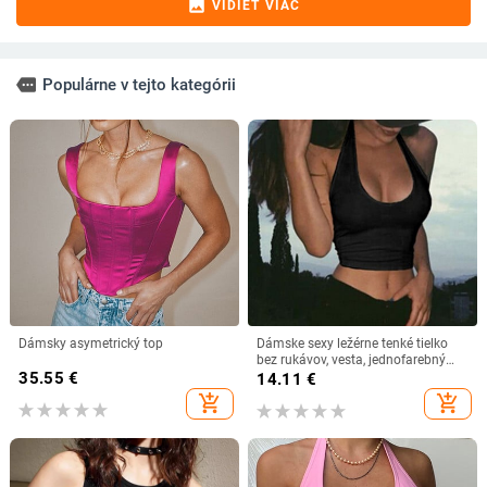
image
VIDIEŤ VIAC
more
Populárne v tejto kategórii
Dámsky asymetrický top
Dámske sexy ležérne tenké tielko
bez rukávov, vesta, jednofarebný
35.55
€
crop top pre dámy, fitness vesta,
14.11
€
dámske oblečenie, topy
add_shopping_cart
add_shopping_cart