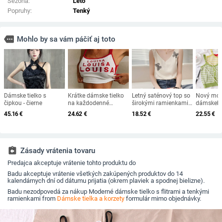
Sezóna:
Leto
Popruhy:
Tenký
more
Mohlo by sa vám páčiť aj toto
Dámske tielko s
Krátke dámske tielko
Letný saténový top so
Nový mod
čipkou - čierne
na každodenné
širokými ramienkami
dámskeho 
nosenie s vyšívaným
a potlačou
tenkými r
45.16
€
24.62
€
18.52
€
22.55
€
nápisom
krátky mo
assignment_return
Zásady vrátenia tovaru
Predajca akceptuje vrátenie tohto produktu do
Badu akceptuje vrátenie všetkých zakúpených produktov do 14
kalendárnych dní od dátumu prijatia (okrem plaviek a spodnej bielizne).
Badu nezodpovedá za nákup Moderné dámske tielko s flitrami a tenkými
ramienkami from
Dámske tielka a korzety
formulár mimo objednávky.