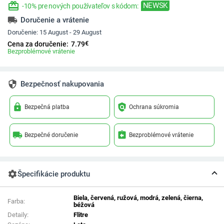
redeem
NEWSK
-10% pre nových používateľov s kódom:
local_shipping
Doručenie a vrátenie
Doručenie:
15 August - 29 August
€
Cena za doručenie:
7.79
Bezproblémové vrátenie
security
Bezpečnosť nakupovania
lock
policy
Bezpečná platba
Ochrana súkromia
local_shipping
assignment_return
Bezpečné doručenie
Bezproblémové vrátenie
settings
Špecifikácie produktu
Biela, červená, ružová, modrá, zelená, čierna,
Farba:
béžová
Detaily:
Flitre