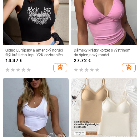
Qiduo Európsky a americký horúci
Dámsky krátky korzet s výstrihom
štýl krátkeho topu Y2K cezhraničné
do špice, nový model
leto nový okrúhly výstrih bez
14.37
€
27.72
€
rukávov sladký a pikantný tielko v
add_shopping_cart
add_shopping_cart
štýle Harajuku