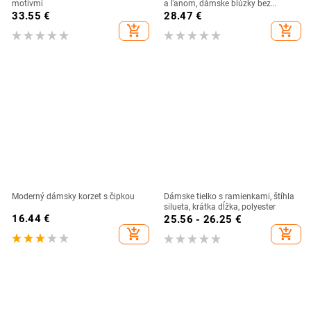
motívmi
a ľanom, dámske blúzky bez
rukávov, ležérne, biele, bavlnené,
33.55
€
28.47
€
ľanové, s dutými rukávmi
add_shopping_cart
add_shopping_cart
Moderný dámsky korzet s čipkou
Dámske tielko s ramienkami, štíhla
silueta, krátka dĺžka, polyester
16.44
€
25.56 - 26.25
€
add_shopping_cart
add_shopping_cart