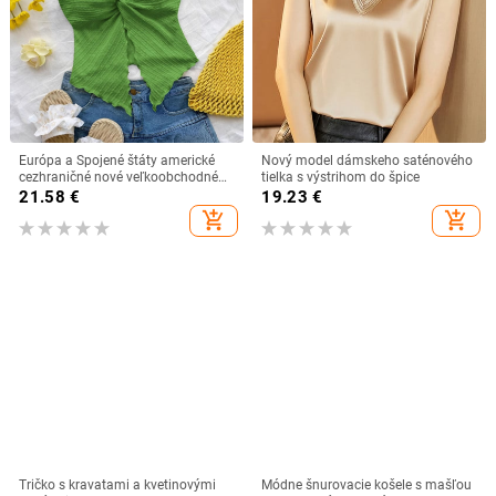
Európa a Spojené štáty americké
Nový model dámskeho saténového
cezhraničné nové veľkoobchodné
tielka s výstrihom do špice
trubicové topy čistý motýlí dizajn
21.58
€
19.23
€
zmysel odhalená pupočná sexy
add_shopping_cart
add_shopping_cart
horúca dievčina jednofarebná
dámska vesta
Tričko s kravatami a kvetinovými
Módne šnurovacie košele s mašľou