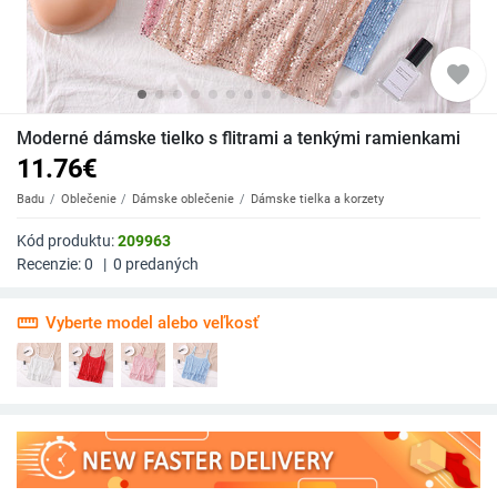
favorite
Moderné dámske tielko s flitrami a tenkými ramienkami
11.76
€
Badu
Oblečenie
Dámske oblečenie
Dámske tielka a korzety
Kód produktu:
209963
Recenzie:
0
|
0
predaných
straighten
Vyberte model alebo veľkosť