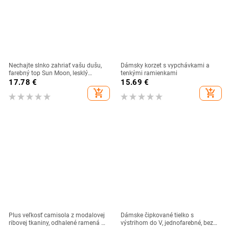
Nechajte slnko zahriať vašu dušu,
Dámsky korzet s vypchávkami a
farebný top Sun Moon, lesklý
tenkými ramienkami
dievčenský letný trendy top s
17.78
€
15.69
€
rukávmi pre ženy, módny ležérny
add_shopping_cart
add_shopping_cart
vintage top
Plus veľkosť camisola z modalovej
Dámske čipkované tielko s
ribovej tkaniny, odhalené ramená a
výstrihom do V, jednofarebné, bez