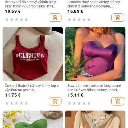
Rebrovaný štvorcový výstrih biely
Jednofarebný nastaviteľný krásny
sexy štíhly Y2K crop tielko letné
chrbát z ľadového hodvábu,
ženy goth oblečenie streetwear
nešpinivý top s pevnými košíčkami,
19.69
€
16.89
€
dovolenka ležérne veľkoobchod
tenký priedušný univerzálny
add_shopping_cart
add_shopping_cart
základný top pre dievčatá
Červený thajský štýlový štíhly top s
Sexy dámske trubicové topy, pevné
výplňou na prsiach,
bez rukávov, štíhle, skinny korzet,
vnútorný/vonkajší letný top, štíhly
skrátený top 2023, letné ležérne
11.75
€
15.11
€
strih
elegantné dámske tielko bez
add_shopping_cart
add_shopping_cart
ramienok