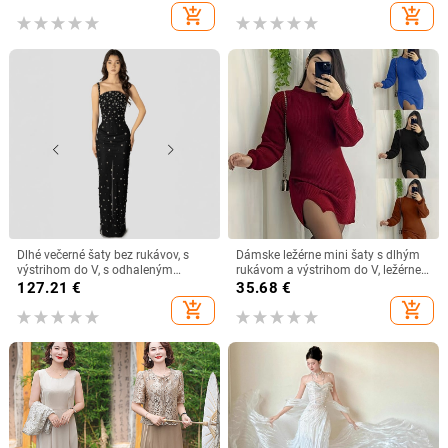
add_shopping_cart
add_shopping_cart
Dlhé večerné šaty bez rukávov, s
Dámske ležérne mini šaty s dlhým
výstrihom do V, s odhaleným
rukávom a výstrihom do V, ležérne,
chrbtom, s diamantovou výzdobou
s kapucňou, s výstrihom do V, s
127.21
€
35.68
€
dlhým rukávom, ležérne,
add_shopping_cart
add_shopping_cart
kancelárske, dámske šaty pre ženy,
župan Femme