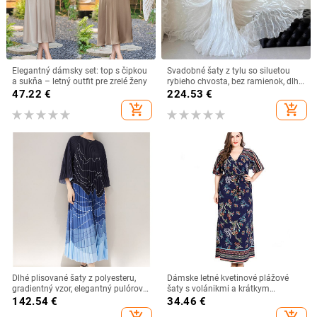
Elegantný dámsky set: top s čipkou
Svadobné šaty z tylu so siluetou
a sukňa – letný outfit pre zrelé ženy
rybieho chvosta, bez ramienok, dlhá
sukňa, vysoký pás
47.22
€
224.53
€
add_shopping_cart
add_shopping_cart
Dlhé plisované šaty z polyesteru,
Dámske letné kvetinové plážové
gradientný vzor, elegantný pulórový
šaty s volánikmi a krátkym
štýl s voľným pásom, jeseň 2023
rukávom, kvetinové maxi šaty s
142.54
€
34.46
€
opaskom a tunikou
add_shopping_cart
add_shopping_cart