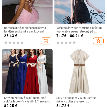
Dámske dlhé spoločenské šaty s
Večerné šaty bez ramienok, štýl tub-
lesklými prvkami a zaväzovaním
top, krátka sukňa, stredný pás,
polyester 70–80% hlavný materiál,
28.43
€
71.76 - 80.91
€
sekundárny materiál <30%
add_shopping_cart
add_shopping_cart
Šaty na zborové vystúpenie, dlhá
Šaty s opaskom v A línii, krátke
sukňa, hlboký V výstrih, 3/4 rukávy,
rukávy, golier s reverom,
vysoký pás, látka: polyester
polyesterová látka
82.25
€
51.72
€