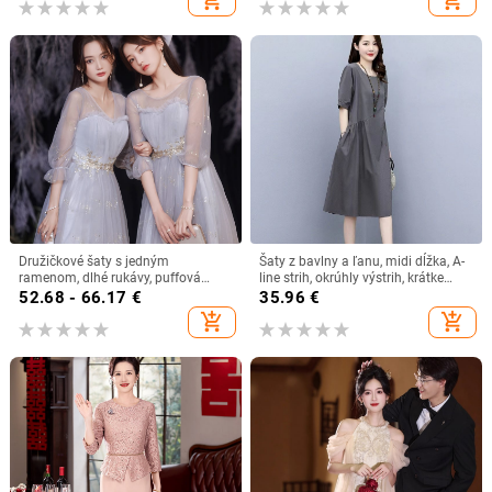
Družičkové šaty s jedným
Šaty z bavlny a ľanu, midi dĺžka, A-
ramenom, dlhé rukávy, puffová
line strih, okrúhly výstrih, krátke
sukňa, stredný pás, sieťovinová
rukávy
52.68 - 66.17
€
35.96
€
látka
add_shopping_cart
add_shopping_cart