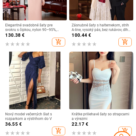
Elegantné svadobné šaty pre
Zásnubné šaty s halternekom, strih
svokru s čipkou, nylon 90–95%,
A-line, vysoký pás, bez rukávov, dlhá
stredná dĺžka, jar 2026, literárny
sukňa
130.38
€
100.44
€
retro štýl
add_shopping_cart
add_shopping_cart
Nový model večerných šiat s
Krátke priliehavé šaty so strapcami
rozparkom a výstrihom do V
a výrezmi
36.55
€
22.17
€
add_shopping_cart
add_shopping_cart