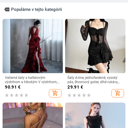
more
Populárne v tejto kategórii
Večerné šaty s halterovým
Šaty A-line, jednofarebné, vysoký
výstrihom a hlbokým V výstrihom,
pás, štvorcový golier, dlhé rukávy,
bez rukávov, polyesterová tkanina,
krátka sukňa, polyester-elastanová
90.91
€
29.91
€
leto 2024
tkanina
add_shopping_cart
add_shopping_cart