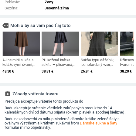
Pohlavie:
Ženy
Sezóna:
Jesenná zima
more
Mohlo by sa vám páčiť aj toto
A-line midi sukňa s
PU kožená krátka
Sukňa typu dážďnik,
Džínsová
kolážovými švami,
sukňa — plisovaná,
jednofarebný vzor,
tvarom dá
zmes polyesteru a
A‑líniová silueta,
dlhá, 95% polyester,
dĺžka, je
48.30
€
38.81
€
26.81
€
38.20
€
spandexu,
dámsky štýl dáždnika,
ležérny štýl (japonsko-
vysoký pás
mikroelastický pás
elastický vysoký pás,
kórejský)
štýl, bav
mikroelastická, zmes
polyesteru
assignment_return
Zásady vrátenia tovaru
Predajca akceptuje vrátenie tohto produktu do
Badu akceptuje vrátenie všetkých zakúpených produktov do 14
kalendárnych dní od dátumu prijatia (okrem plaviek a spodnej bielizne).
Badu nezodpovedá za nákup Moderné dámske krátke zelené šaty s
oválnym výstrihom a krátkymi rukávmi from
Dámske sukne a šaty
formulár mimo objednávky.