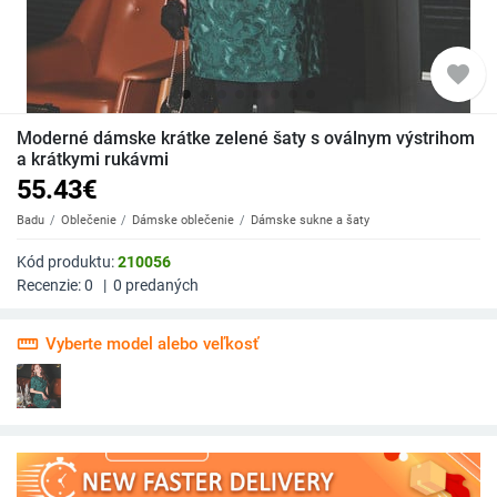
favorite
Moderné dámske krátke zelené šaty s oválnym výstrihom
a krátkymi rukávmi
55.43
€
Badu
Oblečenie
Dámske oblečenie
Dámske sukne a šaty
Kód produktu:
210056
Recenzie:
0
|
0
predaných
straighten
Vyberte model alebo veľkosť