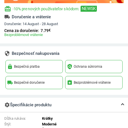
redeem
NEWSK
-10% pre nových používateľov s kódom:
local_shipping
Doručenie a vrátenie
Doručenie:
14 August - 28 August
€
Cena za doručenie:
7.79
Bezproblémové vrátenie
security
Bezpečnosť nakupovania
lock
policy
Bezpečná platba
Ochrana súkromia
local_shipping
assignment_return
Bezpečné doručenie
Bezproblémové vrátenie
settings
Špecifikácie produktu
Dĺžka rukáva:
Krátky
Štýl:
Moderné