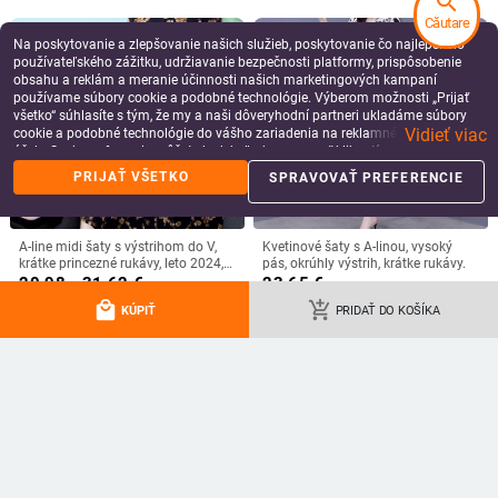
search
Căutare
Na poskytovanie a zlepšovanie našich služieb, poskytovanie čo najlepšieho
používateľského zážitku, udržiavanie bezpečnosti platformy, prispôsobenie
obsahu a reklám a meranie účinnosti našich marketingových kampaní
používame súbory cookie a podobné technológie. Výberom možnosti „Prijať
všetko“ súhlasíte s tým, že my a naši dôveryhodní partneri ukladáme súbory
Vidieť viac
cookie a podobné technológie do vášho zariadenia na reklamné a analytické
účely. Svoje preferencie môžete kedykoľvek spravovať kliknutím na tlačidlo
„Spravovať preferencie“. Viac informácií nájdete v našich
Zásady ochrany
PRIJAŤ VŠETKO
SPRAVOVAŤ PREFERENCIE
údajov
.
A-line midi šaty s výstrihom do V,
Kvetinové šaty s A-linou, vysoký
krátke princezné rukávy, leto 2024,
pás, okrúhly výstrih, krátke rukávy.
retro štýl literatúry a umenia, TR
20.98 - 31.62
€
23.65
€
tkanina
add_shopping_cart
add_shopping_cart
local_mall
add_shopping_cart
KÚPIŤ
PRIDAŤ DO KOŠÍKA