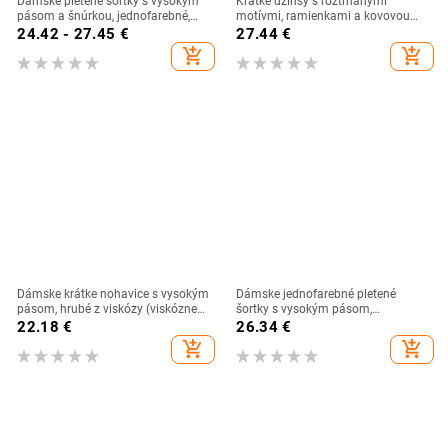
Dámske pletené šortky s vysokým
Krátke džínsy s roztrhanými
pásom a šnúrkou, jednofarebné,
motívmi, ramienkami a kovovou
mikroelastické, retro rovný strih,
kockou
24.42 - 27.45
€
27.44
€
jeseň 2025
add_shopping_cart
add_shopping_cart
Dámske krátke nohavice s vysokým
Dámske jednofarebné pletené
pásom, hrubé z viskózy (viskózne
šortky s vysokým pásom,
vlákno, mikroelastickosť, mestský
zoštíhľujúci strih, vhodné na jógu a
22.18
€
26.34
€
štýl)
bežné nosenie
add_shopping_cart
add_shopping_cart