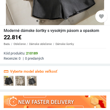
favorite
Moderné dámske šortky s vysokým pásom a opaskom
22.81
€
Badu
Oblečenie
Dámske oblečenie
Dámske šortky
Kód produktu:
210189
Recenzie:
0
|
0
predaných
straighten
Vyberte model alebo veľkosť