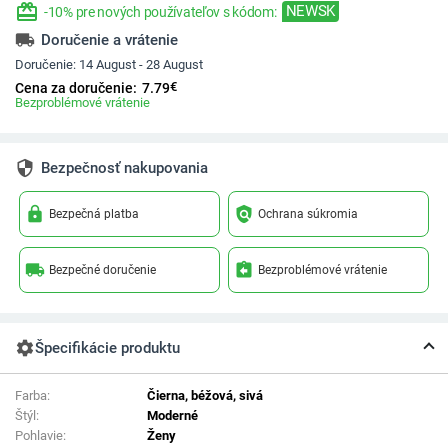
redeem
NEWSK
-10% pre nových používateľov s kódom:
local_shipping
Doručenie a vrátenie
Doručenie:
14 August - 28 August
€
Cena za doručenie:
7.79
Bezproblémové vrátenie
security
Bezpečnosť nakupovania
lock
policy
Bezpečná platba
Ochrana súkromia
local_shipping
assignment_return
Bezpečné doručenie
Bezproblémové vrátenie
settings
Špecifikácie produktu
Farba:
Čierna, béžová, sivá
Štýl:
Moderné
Pohlavie:
Ženy