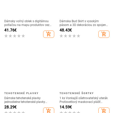
Dámsky voľný oblek s digitálnou
Dámska Bud Skirt s vysokým
potlačou na mapu produktov cez
pásom a 3D dekoráciou zo spojenia
hranice 2021
| Dlhá sukňa, bavlna-poliester zmes
41.76
€
48.43
€
add_shopping_cart
add_shopping_cart
TEHOTENSKÉ PLAVKY
TEHOTENSKÉ ŠORTKY
Dámske tehotenské plavky
1 ks Vonkajší ošetrovateľský uterák
jednodielne tehotenské plavky
Protisvetlový maskovací plášť
ohlávka plavky dámske tehotenské
Multifunkčný kryt Cape Priedušný a
28.29
€
14.59
€
plavky Купальник Для
tenký v lete
add_shopping_cart
add_shopping_cart