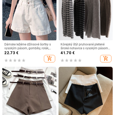
Dámske ležérne džínsové šortky s
Kórejský štýl pruhované pletené
vysokým pásom, gombíky, rolák,
široké nohavice s vysokým pásom,
vrecovité šortky, letné kórejské
stredná dĺžka, vlnené
22.73
€
41.70
€
verzie, jednofarebné vrecká, šortky,
add_shopping_cart
add_shopping_cart
женские