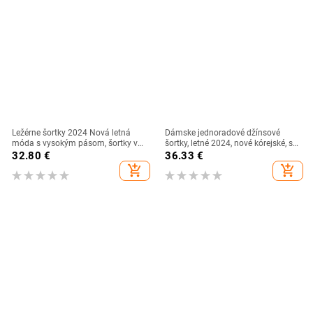
Ležérne šortky 2024 Nová letná
Dámske jednoradové džínsové
móda s vysokým pásom, šortky v
šortky, letné 2024, nové kórejské, s
áčkovom strihu, sukne, dámske
vysokým pásom, tenké, voľné,
32.80
€
36.33
€
elegantné nepravidelné voľné
široké, nohavice v tvare A, teplé
add_shopping_cart
add_shopping_cart
šortky, dámske nohavice
nohavice, streetwear džínsy, krátke
nohavice