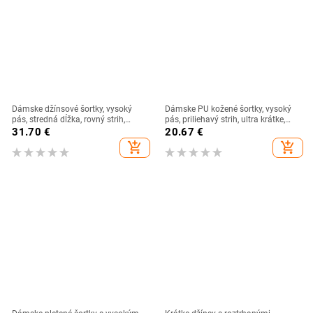
Dámske džínsové šortky, vysoký
Dámske PU kožené šortky, vysoký
pás, stredná dĺžka, rovný strih,
pás, priliehavý strih, ultra krátke,
mikroelastickosť, leto 2025
polyesterové tkaniny
31.70
€
20.67
€
add_shopping_cart
add_shopping_cart