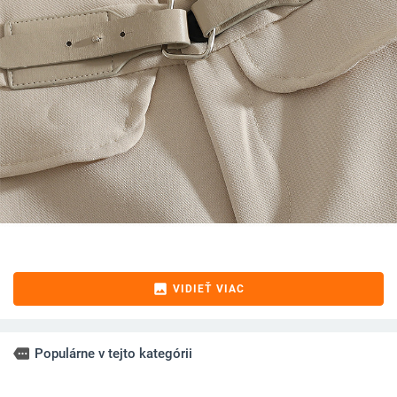
image
VIDIEŤ VIAC
more
Populárne v tejto kategórii