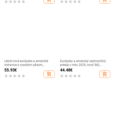
dochádzajúce tričko s krátkym
džínsy
rukávom
Letné nové európske a americké
Európsky a americký cezhraničný
nohavice s vysokým pásom,
predaj v roku 2025, nový štýl,
cezhraničná móda s šikmým
košeľa s raw edge, džínsová ležérna
55.93
€
44.48
€
golierom a odhalenými ramenami z
voľná bunda
add_shopping_cart
add_shopping_cart
roku 2024, letné, s potlačou,
dámske