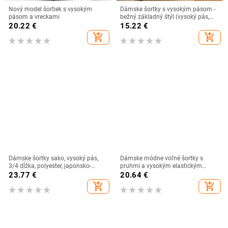
Nový model šortiek s vysokým
Dámske šortky s vysokým pásom -
pásom a vreckami
bežný základný štýl (vysoký pás,
dĺžka šortiek, polyester 90–95%,
20.22
€
15.22
€
mikroelastickosť, leto 2025)
add_shopping_cart
add_shopping_cart
Dámske šortky sako, vysoký pás,
Dámske módne voľné šortky s
3/4 dĺžka, polyester, japonsko-
pruhmi a vysokým elastickým
kórejský casual štýl, leto 2025
pásom, letné ležérne šortky
23.77
€
20.64
€
add_shopping_cart
add_shopping_cart