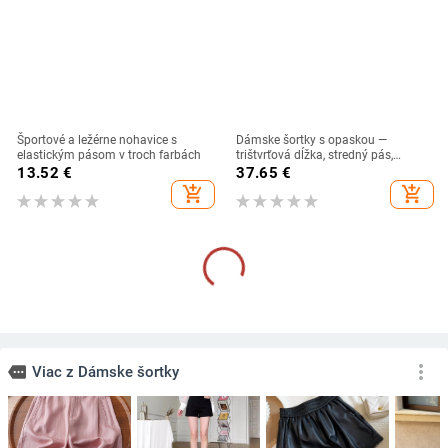
Športové a ležérne nohavice s
Dámske šortky s opaskou —
elastickým pásom v troch farbách
trištvrťová dĺžka, stredný pás,
polyester/spandex (95%+
13.52
€
37.65
€
polyester), patchwork detail, rovný
add_shopping_cart
add_shopping_cart
strih
more_vert
more
Viac z Dámske šortky