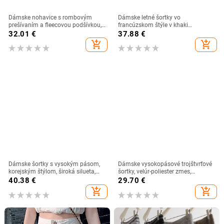
Dámske nohavice s rombovým
Dámske letné šortky vo
prešívaním a fleecovou podšívkou,
francúzskom štýle v khaki
šnúrka v páse a elastický pás,
západnom štýle s vysokým pásom,
32.01
€
37.88
€
vysoký pás, voľný rovný strih, na
ležérne voľné nohavice so širokými
add_shopping_cart
add_shopping_cart
zimu
nohavicami, elegantné elegantné
šortky s opaskom
Dámske šortky s vysokým pásom,
Dámske vysokopásové trojštvrťové
korejským štýlom, široká silueta,
šortky, velúr-poliester zmes,
päťštvrtinová dĺžka,
neformálny boot štýl,
40.38
€
29.70
€
polyester/elastan
mikroelastickosť
add_shopping_cart
add_shopping_cart