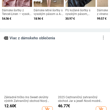
Dámske šortky z
Dámske letné šortky s
PU kožené šortky s
Dámske ši
Tencel-Linen — vysoký
vysokým pásom a A-
vysokým pásom,
z vlneno-
pás, tenké,
liniou — polyester,
krajkový lem, strih A-
zmesi, dĺ
54.56
€
18.94
€
30.97
€
99.57
€
mikroelastické,
tenká látka, krátka
line, voľnočasový štýl,
stredný p
nostalgický retro štýl,
dĺžka, panelové šitie
jeseň-zima 2025
hrúbka, j
leto 2025
vydanie
more_vert
more
Viac z dámskeho oblečenia
Základné tričko Ins Sweet okrúhly
2025 Cezhraničný zahraničný
výstrih Zahraničný obchod Nový
obchod Jar a jeseň Nové modré
outfit Dámske potlačené módne
vysoké pásové voľné rovné
12.60
€
46.77
€
internetové celebrity horúce
nohavice zoštíhľujúce univerzálne
add_shopping_cart
add_shopping_cart