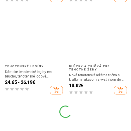
Беременных
TEHOTENSKÉ LEGÍNY
BLÚZKY A TRIČKÁ PRE
TEHOTNÉ ŽENY
Dámske tehotenské legíny cez
Nové tehotenské ležérne tričko s
brucho, tehotenské jogové
krátkym rukávom s výstrihom do V,
nohavice, športové oblečenie,
24.65 - 26.19
€
prenosné dojčiace tričko pre
18.82
€
cvičebné legíny
tehotné ženy, popôrodné, bavlnené,
add_shopping_cart
add_shopping_cart
na laktáciu