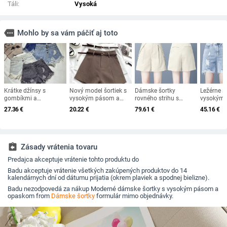
Táli:
Vysoká
more
Mohlo by sa vám páčiť aj toto
Krátke džínsy s
Nový model šortiek s
Dámske šortky
Ležérne š
gombíkmi a
vysokým pásom a
rovného strihu s
vysokým
roztrhanými motívmi
vreckami
vysokým pásom
roztrhan
27.36
€
20.22
€
79.61
€
45.16
€
assignment_return
Zásady vrátenia tovaru
Predajca akceptuje vrátenie tohto produktu do
Badu akceptuje vrátenie všetkých zakúpených produktov do 14
kalendárnych dní od dátumu prijatia (okrem plaviek a spodnej bielizne).
Badu nezodpovedá za nákup Moderné dámske šortky s vysokým pásom a
opaskom from
Dámske šortky
formulár mimo objednávky.