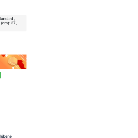
tandard
(cm):
37
bľúbené