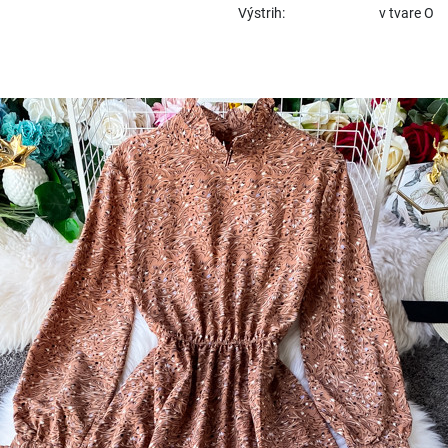
Výstrih:
v tvare O