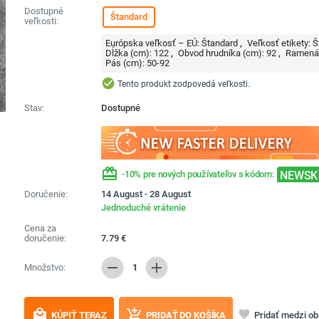
Dostupné
Štandard
veľkosti:
Európska veľkosť – EÚ:
Štandard
Veľkosť etikety:
Š
Dĺžka (cm):
122
Obvod hrudníka (cm):
92
Ramená 
Pás (cm):
50-92
check_circle
Tento produkt zodpovedá veľkosti.
Stav:
Dostupné
redeem
NEWSK
-10% pre nových používateľov s kódom:
Doručenie:
14 August - 28 August
Jednoduché vrátenie
Cena za
doručenie:
7.79
€
remove
add
Množstvo:
1
local_mall
add_shopping_cart
favorite
Pridať medzi o
KÚPIŤ TERAZ
PRIDAŤ DO KOŠÍKA