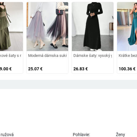
tom a dlhými rukávmi
ýstrihom, dlhými rukávmi, vysokým pásom, úzky strih
ové šaty s ramienkami, vintage-retro štýl, V-krk, bez rukávov, vysoký pás
Moderná dámska sukňa s tylom, gumou a vysokým pásom
Dámske šaty: vysoký golier, A-line, d
Krátke bez
49.00
€
25.07
€
26.83
€
100.36
€
a ružová
Pohlavie:
Ženy