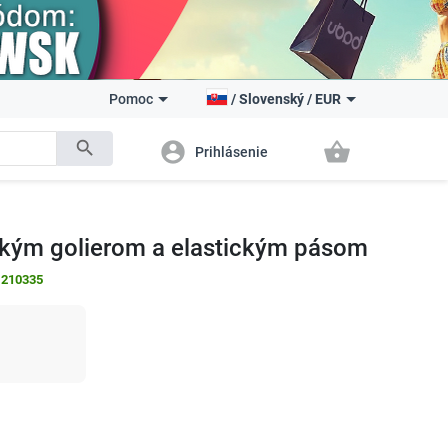
Pomoc
/
Slovenský
/
EUR
search
account_circle
shopping_basket
Prihlásenie
okým golierom a elastickým pásom
:
210335