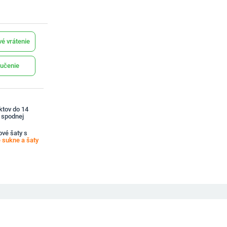
é vrátenie
učenie
ktov do 14
a spodnej
vé šaty s
sukne a šaty