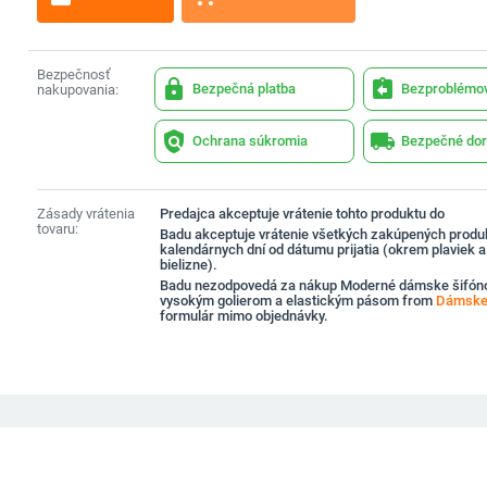
Bezpečnosť
lock
assignment_return
Bezpečná platba
Bezproblémov
nakupovania:
policy
local_shipping
Ochrana súkromia
Bezpečné dor
Zásady vrátenia
Predajca akceptuje vrátenie tohto produktu do
tovaru:
Badu akceptuje vrátenie všetkých zakúpených produ
kalendárnych dní od dátumu prijatia (okrem plaviek 
bielizne).
Badu nezodpovedá za nákup Moderné dámske šifóno
vysokým golierom a elastickým pásom from
Dámske 
formulár mimo objednávky.