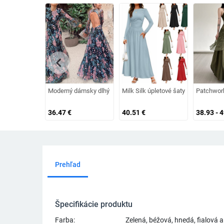
chevron_left
Moderný dámsky dlhý model šiat s výstrihom, odhaleným chrb
Milk Silk úpletové šaty s guľatým v
Patchwork
36.47
€
40.51
€
38.93 - 
Prehľad
Špecifikácie produktu
Farba:
Zelená, béžová, hnedá, fialová 