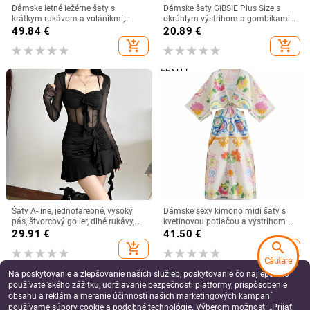
Dámske letné ležérne šaty s
Dámske šaty GIBSIE Plus Size s
krátkym rukávom a volánikmi,
okrúhlym výstrihom a gombíkami
voľné, plus veľkosť 3xl, 4xl, 5xl, 6xl
bez rukávov, nové letné šaty 2023,
49.84
€
20.89
€
základné ležérne, jednofarebné,
add_shopping_cart
add_shopping_cart
voľné mini šaty
Šaty A-line, jednofarebné, vysoký
Dámske sexy kimono midi šaty s
pás, štvorcový golier, dlhé rukávy,
kvetinovou potlačou a výstrihom do
krátka sukňa, polyester-elastanová
V, elegantný pás, vydlabané, s
29.91
€
41.50
€
tkanina
uzlíkmi, Zevity DS8761
search
add_shopping_cart
add_shopping_cart
Căutare
Na poskytovanie a zlepšovanie našich služieb, poskytovanie čo najlepšieho
používateľského zážitku, udržiavanie bezpečnosti platformy, prispôsobenie
obsahu a reklám a meranie účinnosti našich marketingových kampaní
používame súbory cookie a podobné technológie. Výberom možnosti „Prijať