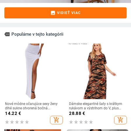
image
VIDIEŤ VIAC
more
Populárne v tejto kategórii
Nové módne očarujúce sexy ženy
Dámske elegantné šaty s krátkym
dlhé sukne otvorená bočná
rukávom a výstrihom do V, plus
rozdelená sukňa dlhá vysoký pás s
veľkosť 2021, s potlačou a krátkym
14.22
€
28.88
€
vysokým rozparkom maxi sukňa
rukávom, ležérne voľné šaty v
add_shopping_cart
add_shopping_cart
čierna
áčkovom strihu