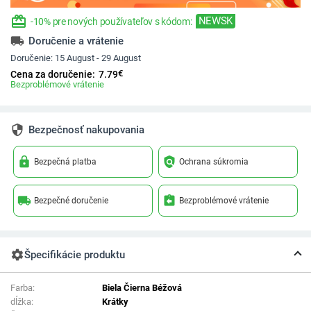
redeem
NEWSK
-10% pre nových používateľov s kódom:
local_shipping
Doručenie a vrátenie
Doručenie:
15 August - 29 August
€
Cena za doručenie:
7.79
Bezproblémové vrátenie
security
Bezpečnosť nakupovania
lock
policy
Bezpečná platba
Ochrana súkromia
local_shipping
assignment_return
Bezpečné doručenie
Bezproblémové vrátenie
settings
Špecifikácie produktu
Farba:
Biela Čierna Béžová
dĺžka:
Krátky