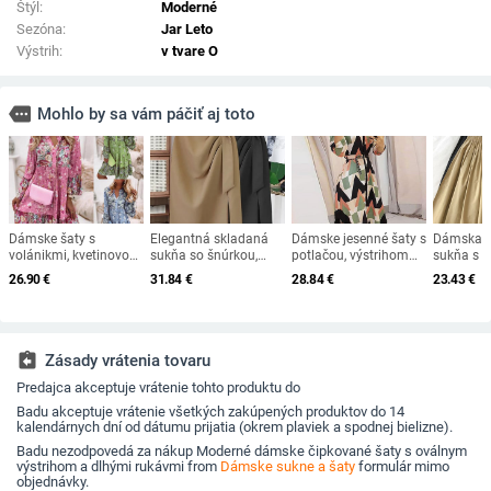
Štýl:
Moderné
Sezóna:
Jar Leto
Výstrih:
v tvare O
more
Mohlo by sa vám páčiť aj toto
Dámske šaty s
Elegantná skladaná
Dámske jesenné šaty s
Dámska č
volánikmi, kvetinovou
sukňa so šnúrkou,
potlačou, výstrihom
sukňa s 
potlačou, jarné letné
kórejská móda, zips s
do V a dlhým rukávom
pásom, kó
26.90
€
31.84
€
28.84
€
23.43
€
plážové párty šaty,
vysokým pásom, midi
s šnurovaním a úzkym
skladaný s
vintage mini šaty v
sukne v tvare A pre
strihom, stredne dlhé,
oblečenie
áčkovom strihu,
ženy, streetwear,
2023
ležérne o
dámske oblečenie na
univerzálna sukňa
práce z r
banket
assignment_return
Zásady vrátenia tovaru
Predajca akceptuje vrátenie tohto produktu do
Badu akceptuje vrátenie všetkých zakúpených produktov do 14
kalendárnych dní od dátumu prijatia (okrem plaviek a spodnej bielizne).
Badu nezodpovedá za nákup Moderné dámske čipkované šaty s oválnym
výstrihom a dlhými rukávmi from
Dámske sukne a šaty
formulár mimo
objednávky.