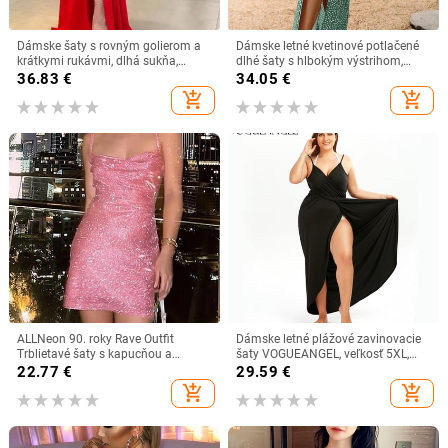
Dámske šaty s rovným golierom a
Dámske letné kvetinové potlačené
krátkymi rukávmi, dlhá sukňa,
dlhé šaty s hlbokým výstrihom,
módny jednolíniový výstrih,
elegantné čierne šaty s výstrihom
36.83
€
34.05
€
rozdelené podlahy, zatemňovacie
do V a bez rukávov
add_shopping_cart
add_shopping_cart
sviatočné sexy šaty
ALLNeon 90. roky Rave Outfit
Dámske letné plážové zavinovacie
Trblietavé šaty s kapucňou a
šaty VOGUEANGEL, veľkosť 5XL,
výstrihom do V, šnurovanie a flitre,
čipkované, s špagetovými
22.77
€
29.59
€
klubové oblečenie Y2K, sexy šaty s
ramienkami, jednofarebné, s dlhým
add_shopping_cart
add_shopping_cart
odhaleným chrbtom, priliehavé mini
rukávom, bez rukávov
šaty s ramienkami, párty látka