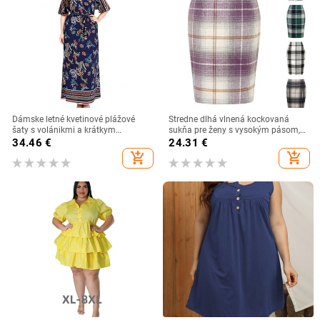
Dámske letné kvetinové plážové
Stredne dlhá vlnená kockovaná
šaty s volánikmi a krátkym
sukňa pre ženy s vysokým pásom,
rukávom, kvetinové maxi šaty s
kancelárska dáma, ceruzková
34.46
€
24.31
€
opaskom a tunikou
sukňa, jeseň a zima, dámska
add_shopping_cart
add_shopping_cart
zabalená bok, elegantná midi
sukňa