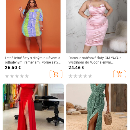
Letné letné šaty s dlhým rukávom a
Dámske saténové šaty CM.YAYA s
odhalenými ramenami, voľné šaty s
výstrihom do V, odhaleným
krátkym rukávom a gombíkmi
chrbtom, nariaseným lemom, midi
26.50
€
24.46
€
šaty s volánmi a výstrihom do V,
add_shopping_cart
add_shopping_cart
letné šaty 2022 s dlhým rukávom a
ceruzkovým strihom