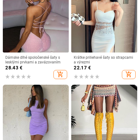
Dámske dlhé spoločenské šaty s
Krátke priliehavé šaty so strapcami
lesklými prvkami a zaväzovaním
a výrezmi
28.43
€
22.17
€
add_shopping_cart
add_shopping_cart