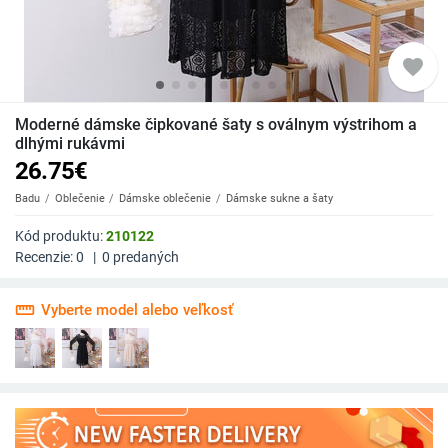
favorite
Moderné dámske čipkované šaty s oválnym výstrihom a
dlhými rukávmi
26.75
€
Badu
Oblečenie
Dámske oblečenie
Dámske sukne a šaty
Kód produktu:
210122
Recenzie:
0
|
0
predaných
straighten
Vyberte model alebo veľkosť