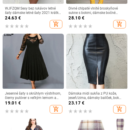
WJFZQM Sexy bez rukávov letné
Divné chlpaté vlnité broskyňové
šaty dámske letné šaty 2021 krátke
sukne s bokmi, dámske bočné
spoločenské mini priliehavé šaty
patchworkové jesenné elegantné
24.63
€
28.10
€
klub biele čierne šaty pre ženy
hipsterské skinny základné divoké
add_shopping_cart
add_shopping_cart
streetwear sexi dievčenské spodné
diely
Jesenné šaty s okrúhlym výstrihom,
Dámska midi sukňa z PU kože,
čierny pulóver s veľkým lemom a
jeseň/zima, dámsky balíček, bok
dlhým rukávom pre ženy, veľkosť
vpredu alebo vzadu, s rozparkom v
19.01
€
23.17
€
6XL, veľkosť 6XL
ceruzkovej sukni
add_shopping_cart
add_shopping_cart