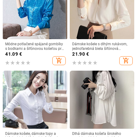
Módne potlačené spájané gombíky
Dámske košele s dlhým rukávom,
s bodkami a šifónovou košeľou pre
jednofarebná biela šifónová
ženy, jesenné oblečenie 2023, nové
kancelárska blúzka, dámske
41.09
€
21.90
€
ležérne topy, univerzálna
oblečenie, dámske topy a blúzky,
add_shopping_cart
add_shopping_cart
kancelárska blúzka
blúzky Mujer De Moda 2023 A403
Dámske košele, dámske topy a
Dlhá dámska košeľa širokého