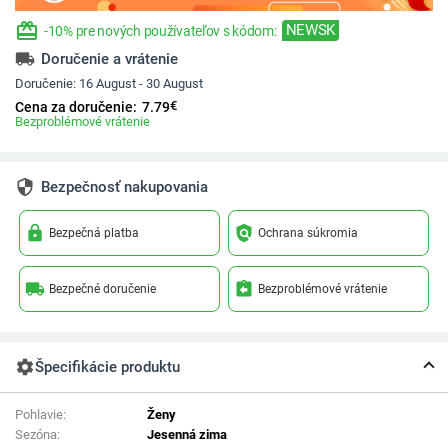
redeem
NEWSK
-10% pre nových používateľov s kódom:
local_shipping
Doručenie a vrátenie
Doručenie:
16 August - 30 August
€
Cena za doručenie:
7.79
Bezproblémové vrátenie
security
Bezpečnosť nakupovania
lock
policy
Bezpečná platba
Ochrana súkromia
local_shipping
assignment_return
Bezpečné doručenie
Bezproblémové vrátenie
settings
Špecifikácie produktu
Pohlavie:
Ženy
Sezóna:
Jesenná zima