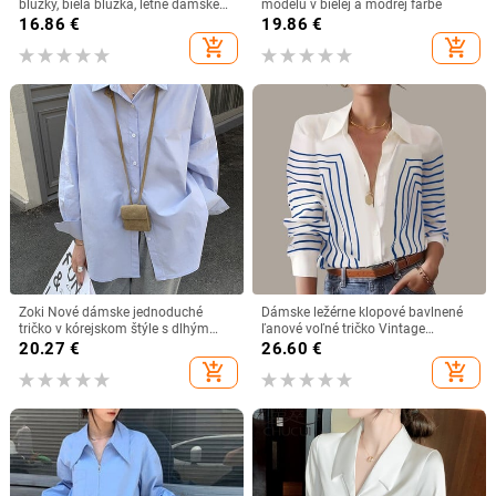
blúzky, biela blúzka, letné dámske
modelu v bielej a modrej farbe
oblečenie, obleky, ženská móda
16.86
€
19.86
€
2019, blúzky
add_shopping_cart
add_shopping_cart
Zoki Nové dámske jednoduché
Dámske ležérne klopové bavlnené
tričko v kórejskom štýle s dlhým
ľanové voľné tričko Vintage
rukávom, voľná blúzka Harajuku,
Harajuku pevné blúzky elegantné
20.27
€
26.60
€
jesenné, s dlhým rukávom,
dlhé rukávy na gombíky topy
add_shopping_cart
add_shopping_cart
univerzálny dizajn, modré topy,
kancelárske tuniky
elegantné