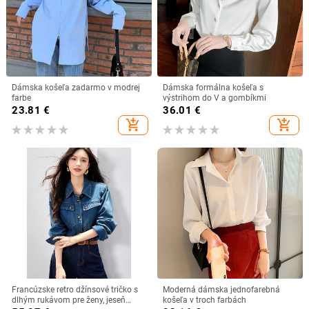
Dámska košeľa zadarmo v modrej
Dámska formálna košeľa s
farbe
výstrihom do V a gombíkmi
23.81
€
36.01
€
add_shopping_cart
add_shopping_cart
Francúzske retro džínsové tričko s
Moderná dámska jednofarebná
dlhým rukávom pre ženy, jeseň
košeľa v troch farbách