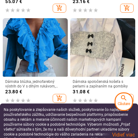
2025, nové ležérne elegantné
55.07
€
23.16
€
všestranné topové kórejské vrstvené
add_shopping_cart
add_shopping_cart
tričko
Dámska blúzka, jednofarebný
Dámska spoločenská košeľa s
výstrih do V s dlhým rukávom,
perlami a zapínaním na gombíky
voľný top s šifónovou košeľou a
23.80
€
31.08
€
volánikovým golierom, sladká
search
add_shopping_cart
add_shopping_cart
sveterová blúzka, streetwear,
Căutare
dámske oblečenie
Na poskytovanie a zlepšovanie našich služieb, poskytovanie čo najlepšieho
používateľského zážitku, udržiavanie bezpečnosti platformy, prispôsobenie
obsahu a reklám a meranie účinnosti našich marketingových kampaní
používame súbory cookie a podobné technológie. Výberom možnosti „Prijať
všetko“ súhlasíte s tým, že my a naši dôveryhodní partneri ukladáme súbory
Vidieť viac
cookie a podobné technológie do vášho zariadenia na reklamné a analytické