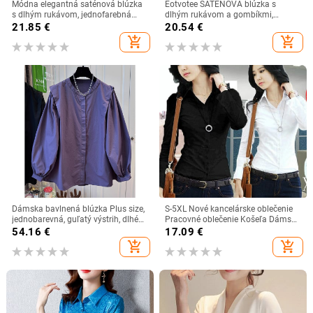
Módna elegantná saténová blúzka
Eotvotee SATÉNOVÁ blúzka s
s dlhým rukávom, jednofarebná
dlhým rukávom a gombíkmi,
hodvábna košeľa, ležérne modré
dámska košeľa, leto 2022, nová
21.85
€
20.54
€
topy, vintage kancelárske oblečenie
dámska elegantná košeľa, kórejská
add_shopping_cart
add_shopping_cart
pre ženy, bluzy, ženy 22717
móda, kancelárske šaty
Dámska bavlnená blúzka Plus size,
S-5XL Nové kancelárske oblečenie
jednobarevná, guľatý výstrih, dlhé
Pracovné oblečenie Košeľa Dámska
rukávy, voľný strih, retro inšpirácia,
jar Jeseň s dlhým rukávom v
54.16
€
17.09
€
jeseň 2025
kórejskom štýle Slim Plus Size
add_shopping_cart
add_shopping_cart
Čiernobiele Dámske blúzky