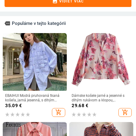
image
VIDIEŤ VIAC
more
Populárne v tejto kategórii
EBAIHUI Modrá pruhovaná tkaná
Dámske košele jarné a jesenné s
košeľa, jarná jesenná, s dlhým
dlhým rukávom a klopou,
rukávom, voľná, špeciálna dámska
potlačené, jednoradové, priehľadné,
35.09
€
29.68
€
blúzka, japonská kórejská edícia,
s kvetinovým vzorom
add_shopping_cart
add_shopping_cart
všestranné bluzy