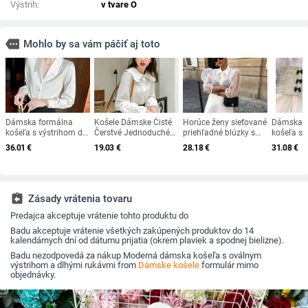
Výstrih:
v tvare O
more
Mohlo by sa vám páčiť aj toto
Dámska formálna
Košele Dámske Čisté
Horúce ženy sieťované
Dámska s
košeľa s výstrihom do
Čerstvé Jednoduché
priehľadné blúzky s
košeľa s 
V a gombíkmi
Voľnočasové
dlhým rukávom,
zapínaní
36.01
€
19.03
€
28.18
€
31.08
€
Obľúbené Sladké
blúzka s módnym
gombíky
Dievčatá Jarné Nové
perlovým gombíkom,
Príchody Kawaii
priehľadná biela
Blúzky Vianočné
košeľa s dlhým
Dámske Oblečenie
rukávom
assignment_return
Zásady vrátenia tovaru
Preppy Štýl
Predajca akceptuje vrátenie tohto produktu do
Badu akceptuje vrátenie všetkých zakúpených produktov do 14
kalendárnych dní od dátumu prijatia (okrem plaviek a spodnej bielizne).
Badu nezodpovedá za nákup Moderná dámska košeľa s oválnym
výstrihom a dlhými rukávmi from
Dámske košele
formulár mimo
objednávky.