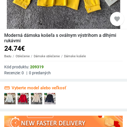
favorite
Moderná dámska košeľa s oválnym výstrihom a dlhými
rukávmi
24.74
€
Badu
Oblečenie
Dámske oblečenie
Dámske košele
Kód produktu:
209319
Recenzie:
0
|
0
predaných
straighten
Vyberte model alebo veľkosť