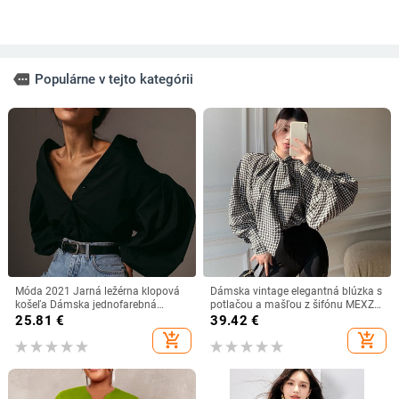
more
Populárne v tejto kategórii
Móda 2021 Jarná ležérna klopová
Dámska vintage elegantná blúzka s
košeľa Dámska jednofarebná
potlačou a mašľou z šifónu MEXZT
blúzka s dlhým rukávom a ležérnou
s potlačou a rukávmi, elegantná
25.81
€
39.42
€
tunikou, dámska blúzka, košeľa
blúzka s obväzom a lanternou,
add_shopping_cart
add_shopping_cart
kórejská tenká voľná košeľa