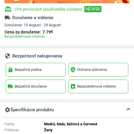
redeem
NEWSK
-10% pre nových používateľov s kódom:
local_shipping
Doručenie a vrátenie
Doručenie:
15 August - 29 August
€
Cena za doručenie:
7.79
Bezproblémové vrátenie
security
Bezpečnosť nakupovania
lock
policy
Bezpečná platba
Ochrana súkromia
local_shipping
assignment_return
Bezpečné doručenie
Bezproblémové vrátenie
settings
Špecifikácie produktu
Farba:
Modrá, biela, béžová a červená
Pohlavie:
Ženy