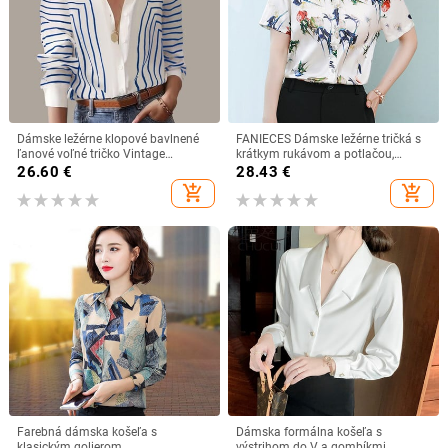
Dámske ležérne klopové bavlnené
FANIECES Dámske ležérne tričká s
ľanové voľné tričko Vintage
krátkym rukávom a potlačou,
Harajuku pevné blúzky elegantné
nadrozmerné, veľkosť S-4XL,
26.60
€
28.43
€
dlhé rukávy na gombíky topy
saténové kancelárske blúzky a topy,
add_shopping_cart
add_shopping_cart
kancelárske tuniky
vintage streetwear, tunika
Farebná dámska košeľa s
Dámska formálna košeľa s
klasickým golierom
výstrihom do V a gombíkmi