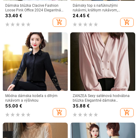
Dámska blúzka Clacive Fashion
Dámsky top s nafúknutými
Loose Pink Office 2024 Elegantná
rukávmi, krátkym rukávom,
košeľa s dlhým rukávom a klopou,
výstrihom do V, vintage košeľa,
33.40
€
24.45
€
ležérna klasická jednofarebná
blúzka, jednofarebná čiernobiela,
add_shopping_cart
add_shopping_cart
košeľa, dámske oblečenie
krátke tričká, kórejská móda 2021
Módna dámska košeľa s dlhým
ZANZEA Sexy saténová hodvábna
rukávom a výšivkou
blúzka Elegantné dámske
jednofarebné tričko s výstrihom do
55.00
€
35.88
€
V 2023 Jesenné dlhé topy s
add_shopping_cart
add_shopping_cart
lanternovým rukávom Módne
kancelárske gombíky Blusa