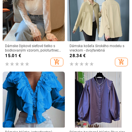
Dámske čipkové sieťové tielko s
Dámska košeľa širokého modelu s
bodkovaným vzorom, poloturtneck
vreckom - dvojfarebná
golier, dlhé rukávy, voľný strih, dĺžka
15.01
€
28.34
€
50–65 cm
add_shopping_cart
add_shopping_cart