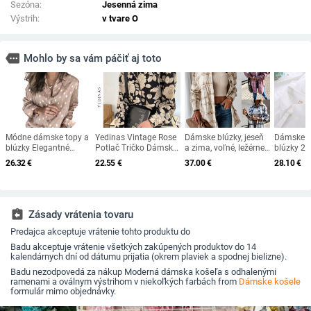
Sezóna:
Jesenná zima
Výstrih:
v tvare O
more
Mohlo by sa vám páčiť aj toto
Módne dámske topy a
Yedinas Vintage Rose
Dámske blúzky, jeseň
Dámske k
blúzky Elegantné
Potlač Tričko Dámske
a zima, voľné, ležérne,
blúzky 20
tričko s dlhým
Elegantné Blúzky
retro topy, kockované,
jeseň/jar, 
26.32
€
22.55
€
37.00
€
28.10
€
rukávom a bodkami,
Dámske Tričká s
s dlhým rukávom,
dámske tr
dámske kancelárske
Dlhým Rukávom Jarné
bunda v 3 farbách,
golierom
oblečenie, vintage
Ležérne Blúzky
elegantné nové
rukávom, 
košieľka, femme,
Kvetinové Dámske
bavlnené 
streetwear
Harajuku Tričko
assignment_return
Zásady vrátenia tovaru
Predajca akceptuje vrátenie tohto produktu do
Badu akceptuje vrátenie všetkých zakúpených produktov do 14
kalendárnych dní od dátumu prijatia (okrem plaviek a spodnej bielizne).
Badu nezodpovedá za nákup Moderná dámska košeľa s odhalenými
ramenami a oválnym výstrihom v niekoľkých farbách from
Dámske košele
formulár mimo objednávky.