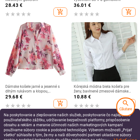
28.43
€
36.01
€
add_shopping_cart
add_shopping_cart
Dámske košele jarné a jesenné s
Kórejská módna biela košeľa pre
dlhým rukávom a klopou,
ženy, bavlnené zmesové dámske
potlačené, jednoradové, priehľadné,
košele s dlhým rukávom, blúzka s
29.68
€
10.88
€
s kvetinovým vzorom
jesennou študentskou košeľou,
search
add_shopping_cart
add_shopping_cart
veľkosť S-5XL, základné dámske
Căutare
topy
Na poskytovanie a zlepšovanie našich služieb, poskytovanie čo najlepšieho
používateľského zážitku, udržiavanie bezpečnosti platformy, prispôsobenie
obsahu a reklám a meranie účinnosti našich marketingových kampaní
používame súbory cookie a podobné technológie. Výberom možnosti „Prijať
všetko“ súhlasíte s tým, že my a naši dôveryhodní partneri ukladáme súbory