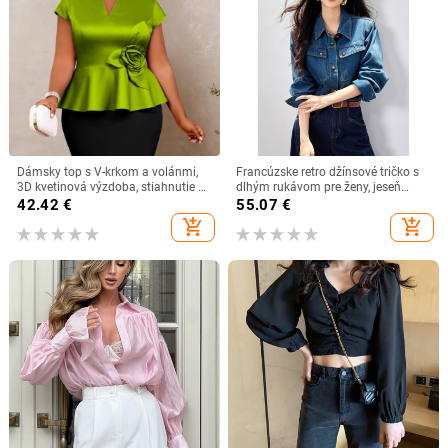
Dámsky top s V-krkom a volánmi,
Francúzske retro džínsové tričko s
3D kvetinová výzdoba, stiahnutie v
dlhým rukávom pre ženy, jeseň
páse, zmes polyesteru a spandexu
2025, nové ležérne elegantné
42.42
€
55.07
€
všestranné topové kórejské vrstvené
add_shopping_cart
add_shopping_cart
tričko