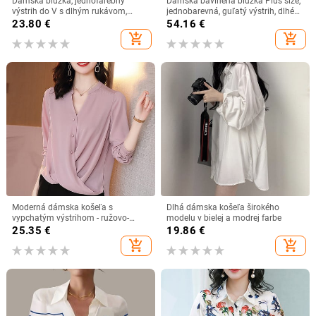
Dámska blúzka, jednofarebný
Dámska bavlnená blúzka Plus size,
výstrih do V s dlhým rukávom,
jednobarevná, guľatý výstrih, dlhé
voľný top s šifónovou košeľou a
rukávy, voľný strih, retro inšpirácia,
23.80
€
54.16
€
volánikovým golierom, sladká
jeseň 2025
add_shopping_cart
add_shopping_cart
sveterová blúzka, streetwear,
dámske oblečenie
Moderná dámska košeľa s
Dlhá dámska košeľa širokého
vypchatým výstrihom - ružovo-
modelu v bielej a modrej farbe
čierna farba
25.35
€
19.86
€
add_shopping_cart
add_shopping_cart