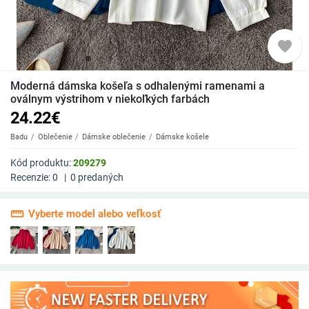
favorite
Moderná dámska košeľa s odhalenými ramenami a
oválnym výstrihom v niekoľkých farbách
24.22
€
Badu
Oblečenie
Dámske oblečenie
Dámske košele
Kód produktu:
209279
Recenzie:
0
|
0
predaných
straighten
Vyberte model alebo veľkosť