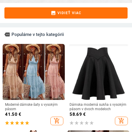
image
VIDIEŤ VIAC
more
Populárne v tejto kategórii
Moderné dámske šaty s vysokým
Dámska moderná sukňa s vysokým
pásom
pásom v dvoch modeloch
41.50
€
58.69
€
add_shopping_cart
add_shopping_cart