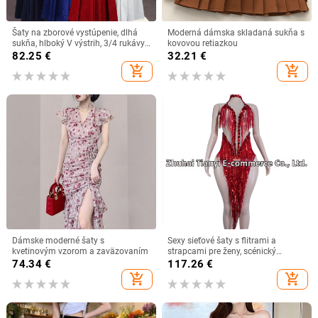
Šaty na zborové vystúpenie, dlhá
Moderná dámska skladaná sukňa s
sukňa, hlboký V výstrih, 3/4 rukávy,
kovovou retiazkou
vysoký pás, látka: polyester
82.25
€
32.21
€
add_shopping_cart
add_shopping_cart
Dámske moderné šaty s
Sexy sieťové šaty s flitrami a
kvetinovým vzorom a zaväzovaním
strapcami pre ženy, scénický
kostým pre klubový latinský tanec,
74.34
€
117.26
€
európsko-americký štýl
add_shopping_cart
add_shopping_cart