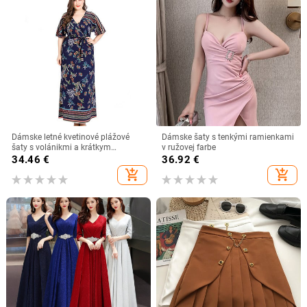
Dámske letné kvetinové plážové
Dámske šaty s tenkými ramienkami
šaty s volánikmi a krátkym
v ružovej farbe
rukávom, kvetinové maxi šaty s
34.46
€
36.92
€
opaskom a tunikou
add_shopping_cart
add_shopping_cart