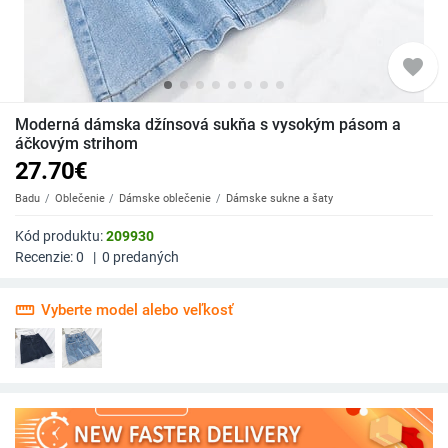
favorite
Moderná dámska džínsová sukňa s vysokým pásom a
áčkovým strihom
27.70
€
Badu
Oblečenie
Dámske oblečenie
Dámske sukne a šaty
Kód produktu:
209930
Recenzie:
0
|
0
predaných
straighten
Vyberte model alebo veľkosť