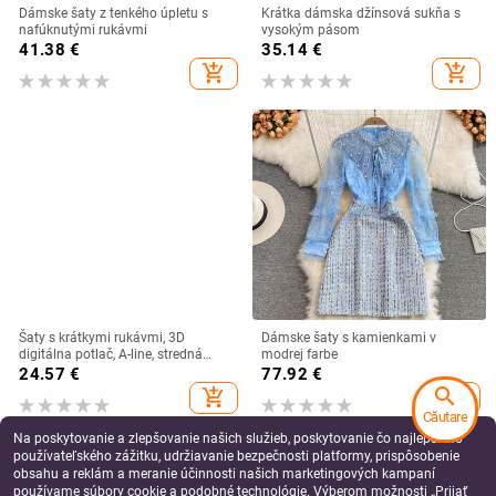
Dámske šaty z tenkého úpletu s
Krátka dámska džínsová sukňa s
nafúknutými rukávmi
vysokým pásom
41.38
€
35.14
€
add_shopping_cart
add_shopping_cart
Šaty s krátkymi rukávmi, 3D
Dámske šaty s kamienkami v
digitálna potlač, A-line, stredná
modrej farbe
dĺžka, okrúhly výstrih
24.57
€
77.92
€
search
add_shopping_cart
add_shopping_cart
Căutare
Na poskytovanie a zlepšovanie našich služieb, poskytovanie čo najlepšieho
používateľského zážitku, udržiavanie bezpečnosti platformy, prispôsobenie
obsahu a reklám a meranie účinnosti našich marketingových kampaní
používame súbory cookie a podobné technológie. Výberom možnosti „Prijať