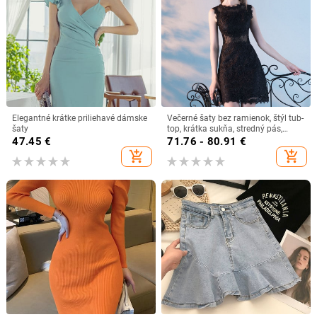
Elegantné krátke priliehavé dámske
Večerné šaty bez ramienok, štýl tub-
šaty
top, krátka sukňa, stredný pás,
polyester 70–80% hlavný materiál,
47.45
€
71.76 - 80.91
€
sekundárny materiál <30%
add_shopping_cart
add_shopping_cart