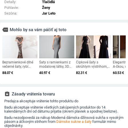
Detaily:
Tlačidlá
Pohlavie:
Ženy
Sezóna:
Jar Leto
more
Mohlo by sa vám páčiť aj toto
Bezramienkové dlhé
Šaty s ramienkami z
Čipkové šaty s
Elegantné
večerné šaty, rybí
modalovej látky, 3D
okrúhlym výstrihom,
A-čkou, 
chvost, flitre, úzky
efekt, úzky strih, dlhá
bez rukávov, dlhé šaty,
pásom a 
88.07
€
40.97
€
82.31
€
60.53
€
strih; hlavný materiál:
sukňa, okrúhly výstrih,
polyester
golierom 
65% bavlna, 35%
bez rukávov, pull-on,
polyester
polyester
stredný pás, 90–95%
elastano
modal, 5–10% elastán
(Spring 2025)
assignment_return
Zásady vrátenia tovaru
Predajca akceptuje vrátenie tohto produktu do
Badu akceptuje vrátenie všetkých zakúpených produktov do 14
kalendárnych dní od dátumu prijatia (okrem plaviek a spodnej bielizne).
Badu nezodpovedá za nákup Moderná dámska džínsová sukňa s vysokým
pásom a áčkovým strihom from
Dámske sukne a šaty
formulár mimo
objednávky.