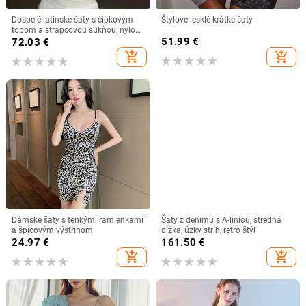
Dospelé latinské šaty s čipkovým
Štýlové lesklé krátke šaty
topom a strapcovou sukňou, nylon
95%+, textúra pokrčená, jeseň 2024
51.99
€
72.03
€
add_shopping_cart
add_shopping_cart
Dámske šaty s tenkými ramienkami
Šaty z denimu s A-liniou, stredná
a špicovým výstrihom
dĺžka, úzky strih, retro štýl
24.97
€
161.50
€
add_shopping_cart
add_shopping_cart