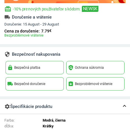
redeem
NEWSK
-10% pre nových používateľov s kódom:
local_shipping
Doručenie a vrátenie
Doručenie:
15 August - 29 August
€
Cena za doručenie:
7.79
Bezproblémové vrátenie
security
Bezpečnosť nakupovania
lock
policy
Bezpečná platba
Ochrana súkromia
local_shipping
assignment_return
Bezpečné doručenie
Bezproblémové vrátenie
settings
Špecifikácie produktu
Farba:
Modrá, čierna
dĺžka:
Krátky