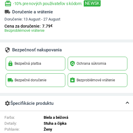
redeem
NEWSK
-10% pre nových používateľov s kódom:
local_shipping
Doručenie a vrátenie
Doručenie:
13 August - 27 August
€
Cena za doručenie:
7.79
Bezproblémové vrátenie
security
Bezpečnosť nakupovania
lock
policy
Bezpečná platba
Ochrana súkromia
local_shipping
assignment_return
Bezpečné doručenie
Bezproblémové vrátenie
settings
Špecifikácie produktu
Farba:
Biela a béžová
Detaily:
Stuha a čipka
Pohlavie:
Ženy