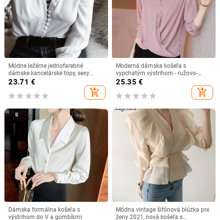
Módne ležérne jednofarebné
Moderná dámska košeľa s
dámske kancelárske topy, sexy
vypchatým výstrihom - ružovo-
gombíky, blúzka s dlhým rukávom,
čierna farba
23.71
€
25.35
€
nová jarná dámska šifónová biela
add_shopping_cart
add_shopping_cart
košeľa 2020
Dámska formálna košeľa s
Módna vintage šifónová blúzka pre
výstrihom do V a gombíkmi
ženy 2021, nová košeľa s