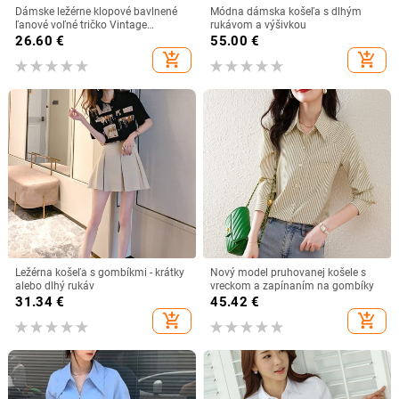
Dámske ležérne klopové bavlnené
Módna dámska košeľa s dlhým
ľanové voľné tričko Vintage
rukávom a výšivkou
Harajuku pevné blúzky elegantné
26.60
€
55.00
€
dlhé rukávy na gombíky topy
add_shopping_cart
add_shopping_cart
kancelárske tuniky
Ležérna košeľa s gombíkmi - krátky
Nový model pruhovanej košele s
alebo dlhý rukáv
vreckom a zapínaním na gombíky
31.34
€
45.42
€
add_shopping_cart
add_shopping_cart