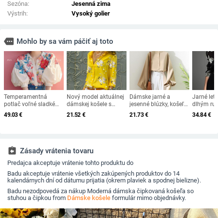
Sezóna:
Jesenná zima
Výstrih:
Vysoký golier
more
Mohlo by sa vám páčiť aj toto
Temperamentná
Nový model aktuálnej
Dámske jarné a
Jarné let
potlač voľné sladké
dámskej košele s
jesenné blúzky, košeľa
dlhým ru
tričko topy letné nové
kvetinovými motívmi
s dlhým rukávom a
kvetinové
49.03
€
21.52
€
21.73
€
34.84
€
krátke rukávy rolák
stojatým golierom,
klopy 202
univerzálne elegantné
voľné blúzky
ležérne k
blúzky módny trend
košele na
dámske oblečenie
mestské 
assignment_return
Zásady vrátenia tovaru
Predajca akceptuje vrátenie tohto produktu do
Badu akceptuje vrátenie všetkých zakúpených produktov do 14
kalendárnych dní od dátumu prijatia (okrem plaviek a spodnej bielizne).
Badu nezodpovedá za nákup Moderná dámska čipkovaná košeľa so
stuhou a čipkou from
Dámske košele
formulár mimo objednávky.