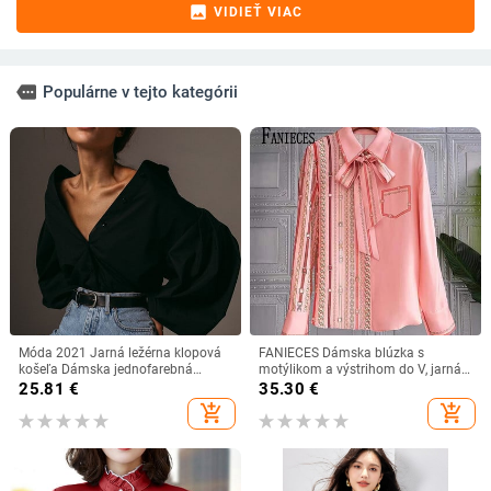
image
VIDIEŤ VIAC
more
Populárne v tejto kategórii
Móda 2021 Jarná ležérna klopová
FANIECES Dámska blúzka s
košeľa Dámska jednofarebná
motýlikom a výstrihom do V, jarná
blúzka s dlhým rukávom a ležérnou
jeseň, dlhý rukáv, ružová luxusná
25.81
€
35.30
€
tunikou, dámska blúzka, košeľa
potlač, elegantná módna blúzka
add_shopping_cart
add_shopping_cart