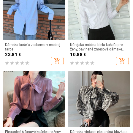
Dámska košeľa zadarmo v modrej
Kórejská módna biela košeľa pre
farbe
ženy, bavlnené zmesové dámske
košele s dlhým rukávom, blúzka s
23.81
€
10.88
€
jesennou študentskou košeľou,
add_shopping_cart
add_shopping_cart
veľkosť S-5XL, základné dámske
topy
Elegantné šifónové košele pre ženy
Dámska vintage elegantná blúzka s