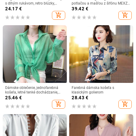
s dlhým rukávom, retro blúzky,
potlačou a mašľou z šifónu MEXZT
kórejská móda, ležérne blúzky,
s potlačou a rukávmi, elegantná
24.17
€
39.42
€
ženské topy s mašľou a výstrihom
blúzka s obväzom a lanternou,
add_shopping_cart
add_shopping_cart
do kancelárie
kórejská tenká voľná košeľa
Dámske oblečenie, jednofarebná
Farebná dámska košeľa s
košeľa, letné tenké dochádzanie,
klasickým golierom
jednoradové, s dlhým rukávom,
25.46
€
28.43
€
módna obväzová golier, voľná
add_shopping_cart
add_shopping_cart
blúzka