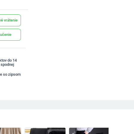
é vrátenie
učenie
ktov do 14
a spodnej
e so zipsom