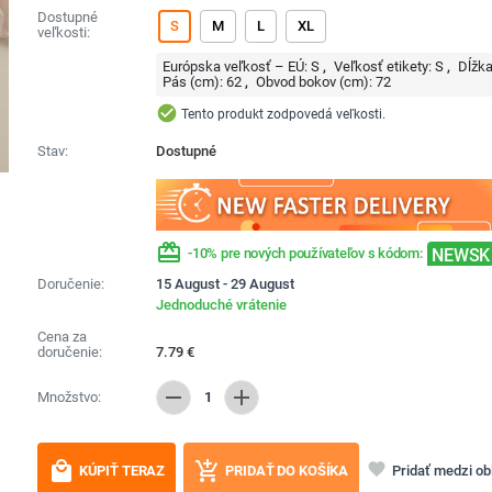
Dostupné
S
M
L
XL
veľkosti:
Európska veľkosť – EÚ:
S
Veľkosť etikety:
S
Dĺžka
Pás (cm):
62
Obvod bokov (cm):
72
check_circle
Tento produkt zodpovedá veľkosti.
Stav:
Dostupné
redeem
NEWSK
-10% pre nových používateľov s kódom:
Doručenie:
15 August - 29 August
Jednoduché vrátenie
Cena za
doručenie:
7.79
€
remove
add
Množstvo:
1
local_mall
add_shopping_cart
favorite
Pridať medzi o
KÚPIŤ TERAZ
PRIDAŤ DO KOŠÍKA