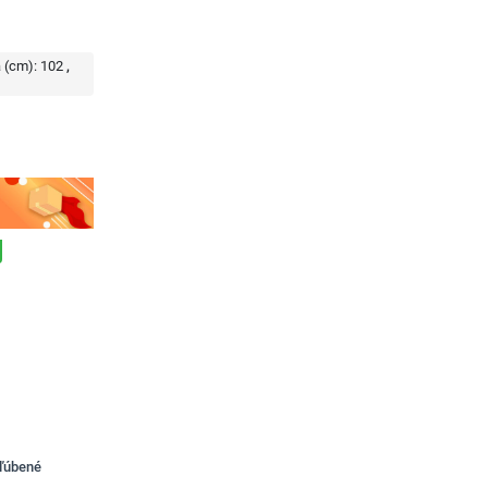
 (cm):
102
bľúbené