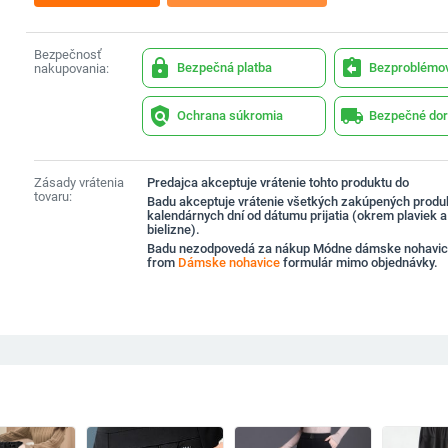
Bezpečnosť
lock
assignment_return
Bezpečná platba
Bezproblémov
nakupovania:
policy
local_shipping
Ochrana súkromia
Bezpečné dor
Zásady vrátenia
Predajca akceptuje vrátenie tohto produktu do
tovaru:
Badu akceptuje vrátenie všetkých zakúpených produ
kalendárnych dní od dátumu prijatia (okrem plaviek 
bielizne).
Badu nezodpovedá za nákup Módne dámske nohavic
from
Dámske nohavice
formulár mimo objednávky.