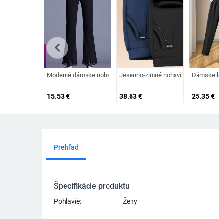
chevron_left
Moderné dámske nohavice s čipkou
Jesenno-zimné nohavice s kovovým
Dámske l
15.53
€
38.63
€
25.35
€
Prehľad
Špecifikácie produktu
Pohlavie:
Ženy