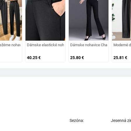
 prvkom a vreckom
ežérne nohavice s vysokým pásom a gombíkmi
Dámske elastické nohavice s vysokým pásom a teplou podšív
Dámske nohavice Charleston s vre
Moderné d
40.25
€
25.80
€
25.81
€
Sezóna:
Jesenná z