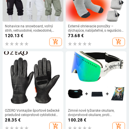
Nohavice na snowboard, voľný
Externé ohrievacie ponožky –
strih, vetruodolné, vodeodolné,
dýchajúce, nabíjateľné, s reguláciou
štýlové — Značka Bimodal, kód
teploty, protiomrzové, unisex pre
120.13
€
73.68
€
produktu 1219, vydanie 2024
lyžovanie, zima
add_shopping_cart
add_shopping_cart
OZERO Vonkajšie športové bežecké
Zimné nové lyžiarske okuliare,
priedušné celoprstové cyklistické
dvojvrstvové okuliare, proti
rukavice Motocyklové pretekárske
zahmlievaniu, sférické, vetruodolné,
28.35
€
100.28
€
pracovné ochranné bezpečnostné
pre mužov a ženy, okuliare,
add_shopping_cart
add_shopping_cart
rukavice Guante Moto
vonkajšie športy, lyžovanie,