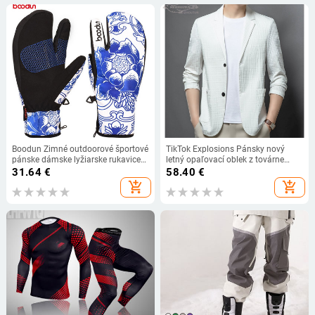
Boodun Zimné outdoorové športové
TikTok Explosions Pánsky nový
pánske dámske lyžiarske rukavice
letný opaľovací oblek z továrne
vetruodolné nepremokavé
Obchod s rovnými vlasmi Pánske
31.64
€
58.40
€
protišmykové snowboardové
vrchné oblečenie Opaľovací top
add_shopping_cart
add_shopping_cart
rukavice bavlnené teplé palčiaky