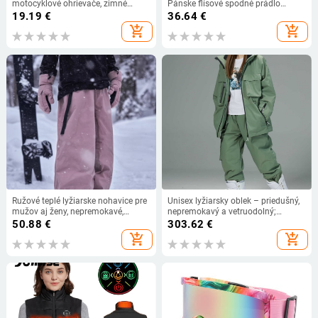
motocyklové ohrievače, zimné
Pánske flísové spodné prádlo
vyhrievané rukavice, dotyková
Lyžiarske termoprádlo Čierne
19.19
€
36.64
€
obrazovka, USB, elektrické termálne
kompresné športové oblečenie
add_shopping_cart
add_shopping_cart
lyžiarske rukavice
Detské termo legíny Tričko
Ružové teplé lyžiarske nohavice pre
Unisex lyžiarsky oblek – priedušný,
mužov aj ženy, nepremokavé,
nepremokavý a vetruodolný;
vetruodolné a s fleecovou
nepremokavosť 15000 mm;
50.88
€
303.62
€
podšívkou
podšívka: polyester tafta
add_shopping_cart
add_shopping_cart