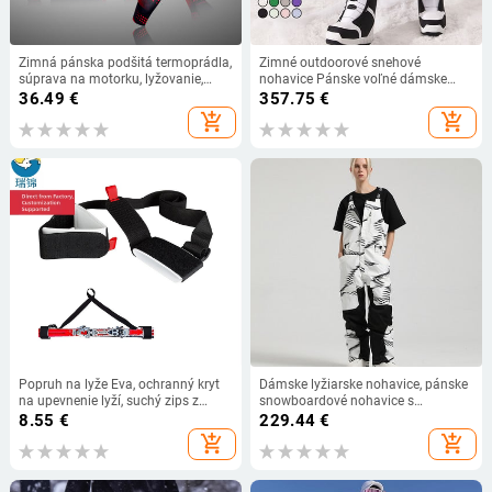
Zimná pánska podšitá termoprádla,
Zimné outdoorové snehové
súprava na motorku, lyžovanie,
nohavice Pánske voľné dámske
základná vrstva, teplé bežecké
nohavice Dámske športové
36.49
€
357.75
€
tričká a topy, spodná časť pánskeho
vetruodolné nepremokavé overaly
add_shopping_cart
add_shopping_cart
lyžiarskeho spodného prádla
Lyžovanie Snowboardové oblečenie
Popruh na lyže Eva, ochranný kryt
Dámske lyžiarske nohavice, pánske
na upevnenie lyží, suchý zips z
snowboardové nohavice s
nylonu, potlačiteľný logom, úložný
náprsníkom, vetruodolné,
8.55
€
229.44
€
popruh na upevnenie lyží
nepremokavé, termálne, párové
add_shopping_cart
add_shopping_cart
zimné outdoorové športové
oblečenie do hory, nové