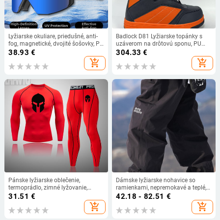
Lyžiarske okuliare, priedušné, anti-
Badlock D81 Lyžiarske topánky s
fog, magnetické, dvojité šošovky, PC
uzáverom na drôtovú sponu, PU
materiál
horná časť, gumová podrážka,
38.93
€
304.33
€
protišmykové a teplé
add_shopping_cart
add_shopping_cart
Pánske lyžiarske oblečenie,
Dámske lyžiarske nohavice so
termoprádlo, zimné lyžovanie,
ramienkami, nepremokavé a teplé,
kompresné športové oblečenie,
štíhly strih, nohavice na snowboard
31.51
€
42.18 - 82.51
€
legíny, oblečenie na jogging,
a zjazdové lyžovanie
add_shopping_cart
add_shopping_cart
bežecké tepláky, rýchloschnúce