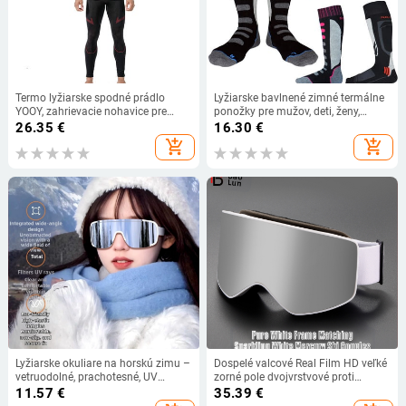
Termo lyžiarske spodné prádlo
Lyžiarske bavlnené zimné termálne
YOOY, zahrievacie nohavice pre
ponožky pre mužov, deti, ženy,
mužov, lyžiarske a zimné tričká a
športové ponožky, snowboarding,
26.35
€
16.30
€
nohavice, rýchloschnúce oblečenie
cyklistika, dospelí, lyžovanie,
add_shopping_cart
add_shopping_cart
na zimné outdoorové športy.
hrubšie teplé ponožky
Lyžiarske okuliare na horskú zimu –
Dospelé valcové Real Film HD veľké
vetruodolné, prachotesné, UV
zorné pole dvojvrstvové proti
ochrana, PC materiál, jednovrstvové
zahmlievaniu snehové okuliare
11.57
€
35.39
€
lezenie na snehu môže karta