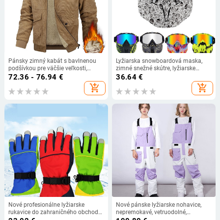
Pánsky zimný kabát s bavlnenou
Lyžiarska snowboardová maska,
podšívkou pre väčšie veľkosti,
zimné snežné skútre, lyžiarske
zahustený jahňací vlnený
okuliare, vetruodolné lyžiarske
72.36 - 76.94
€
36.64
€
chladuvzdorný teplý golier, vysoko
okuliare, motokrosové slnečné
add_shopping_cart
add_shopping_cart
kvalitný manšestrový kabát s
okuliare s filtrom v ústach
bavlnenou podšívkou
Nové profesionálne lyžiarske
Nové pánske lyžiarske nohavice,
rukavice do zahraničného obchodu
nepremokavé, vetruodolné,
z roku 2025, zimná ochrana pred
outdoorové, snowboardové,