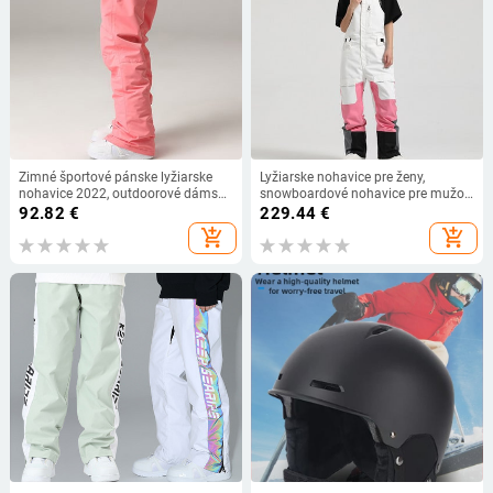
Zimné športové pánske lyžiarske
Lyžiarske nohavice pre ženy,
nohavice 2022, outdoorové dámske
snowboardové nohavice pre mužov,
snowboardové nohavice,
vetruodolné, nepremokavé, teplé,
92.82
€
229.44
€
nepremokavé dámske lyžiarske
outdoorové lyžovanie, jednodielny
add_shopping_cart
add_shopping_cart
overaly, pánske turistické oblečenie
overal, dámske zimné snehové
s trakmi
nohavice