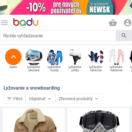
menu
shopping_basket
account_circle
search
expand_less
Šport
Lyžiarske 
Lyžiarske 
Lyžiarske 
Lyžiarske 
Lyžiarske 
L
okuliare
bundy
prilby
rukavice
nohavice
Lyžovanie a snowboarding
filter_list
keyboard_arrow_down
keyboard_arrow_down
Filtre
Objednať
Zľavnené produkty