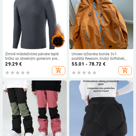
Zimné mládežnícke pánske teplé
Unisex lyžiarska bunda 3v1:
tričko so stredným golierom pre
podšitá fleesom, hrubý Softshell,
mužov stredného veku, obojstranné
bavlnený zmesový materiál,
29.29
€
55.01 - 78.72
€
flísové termoprádlo, plus veľkosť,
vetruodolná a vodotesná
add_shopping_cart
add_shopping_cart
cezhraničné