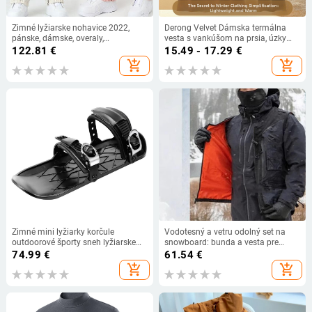
Zimné lyžiarske nohavice 2022,
Derong Velvet Dámska termálna
pánske, dámske, overaly,
vesta s vankúšom na prsia, úzky
outdoorové, jazdecké, horolezecké,
strih, mäkká vnútorná vrstva, hrubší
122.81
€
15.49 - 17.29
€
snowboardové, nohavice, lyžiarske
základný materiál
add_shopping_cart
add_shopping_cart
kombinézy, vetruodolné,
nepremokavé
Zimné mini lyžiarky korčule
Vodotesný a vetru odolný set na
outdoorové športy sneh lyžiarske
snowboard: bunda a vesta pre
topánky outdoor sneh mini
dvojicu, voľný strih pre mužov aj
74.99
€
61.54
€
snowboardové topánky
ženy
add_shopping_cart
add_shopping_cart