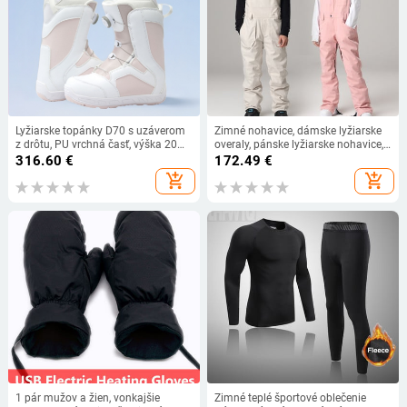
Lyžiarske topánky D70 s uzáverom
Zimné nohavice, dámske lyžiarske
z drôtu, PU vrchná časť, výška 20
overaly, pánske lyžiarske nohavice,
cm a viac, gumová podrážka,
zimné outdoorové športy,
316.60
€
172.49
€
vložka so strednou oporou
vetruodolné, nepremokavé,
add_shopping_cart
add_shopping_cart
lyžiarske, snowboardové oblečenie
1 pár mužov a žien, vonkajšie
Zimné teplé športové oblečenie