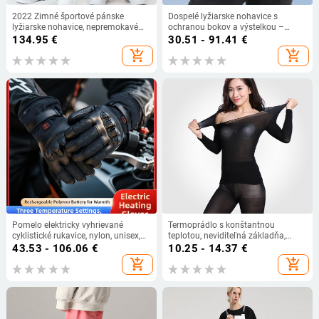
2022 Zimné športové pánske
Dospelé lyžiarske nohavice s
lyžiarske nohavice, nepremokavé
ochranou bokov a výstelkou –
dámske snowboardové nohavice,
kompletná sada proti pádom pre
134.95
€
30.51 - 91.41
€
outdoorové dámske lyžiarske
lyžovanie a korčuľovanie
add_shopping_cart
add_shopping_cart
overaly, pánske turistické tepláky
Pomelo elektricky vyhrievané
Termoprádlo s konštantnou
cyklistické rukavice, nylon, unisex,
teplotou, neviditeľná základňa,
dospelí
dámske telo, ultratenké, tepelne
43.53 - 106.06
€
10.25 - 14.37
€
tesné, veľká veľkosť, oblečenie na
add_shopping_cart
add_shopping_cart
krásu pokožky, jesenné oblečenie a
nohavice