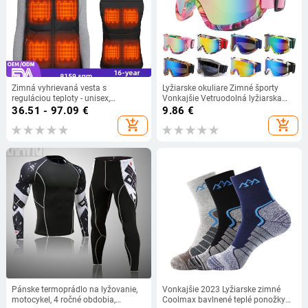
Zimná vyhrievaná vesta s
Lyžiarske okuliare Zimné športy
reguláciou teploty - unisex,
Vonkajšie Vetruodolná lyžiarska
elektrické vykurovanie, pre lyžovanie
maska Snowboard Zimné lyžiarske
36.51 - 97.09
€
9.86
€
okuliare UV ochrana Lyžiarske
add_shopping_cart
add_shopping_cart
okuliare
Pánske termoprádlo na lyžovanie,
Vonkajšie 2023 Lyžiarske zimné
motocykel, 4 ročné obdobia,
Coolmax bavlnené teplé ponožky