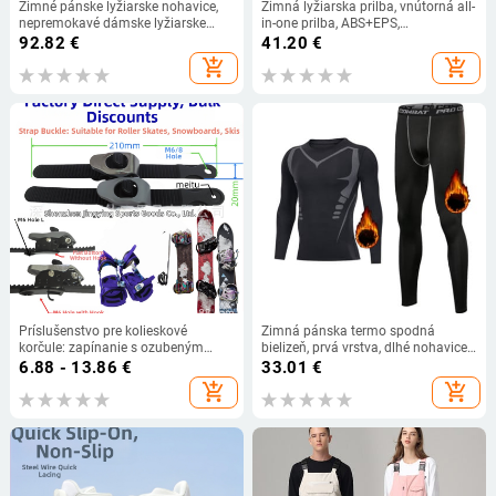
Zimné pánske lyžiarske nohavice,
Zimná lyžiarska prilba, vnútorná all-
nepremokavé dámske lyžiarske
in-one prilba, ABS+EPS,
overaly, tepláky, oblečenie na horskú
Zhonghengxing, január 2025,
92.82
€
41.20
€
turistiku
vhodná pre deti, mládež a
add_shopping_cart
add_shopping_cart
dospelých
Príslušenstvo pre kolieskové
Zimná pánska termo spodná
korčule: zapínanie s ozubeným
bielizeň, prvá vrstva, dlhé nohavice,
pásom, ozubený pás, spona na
lyžovanie, motocykel, basketbal,
6.88 - 13.86
€
33.01
€
ploché topánky — Značka
športová kompresia, rýchloschnúci
add_shopping_cart
add_shopping_cart
JINGYING, Sezóna 2024-1
teplý oblek, veľkosť S-3XL