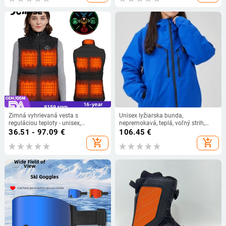
cyklistika, maska
Zimná vyhrievaná vesta s
Unisex lyžiarska bunda,
reguláciou teploty - unisex,
nepremokavá, teplá, voľný strih,
elektrické vykurovanie, pre lyžovanie
hrubá výplň, jednofarebná, veľké
36.51 - 97.09
€
106.45
€
veľkosti
add_shopping_cart
add_shopping_cart