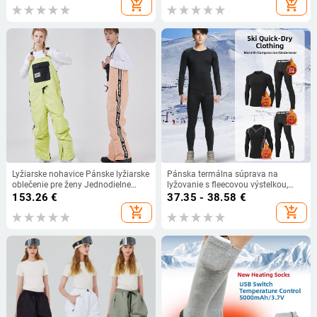
add_shopping_cart
add_shopping_cart
ochrana pred krátkozrakosťou
lyžiarske okuliare
Lyžiarske nohavice Pánske lyžiarske
Pánska termálna súprava na
oblečenie pre ženy Jednodielne
lyžovanie s fleecovou výstelkou,
outdoorové snowboardové
rýchloschnúci základný diel pre
153.26
€
37.35 - 38.58
€
nohavice Overaly Vetruodolné
zimné športy a vonkajšie aktivity
add_shopping_cart
add_shopping_cart
nepremokavé teplé lyžiarske
dámske snehové nohavice