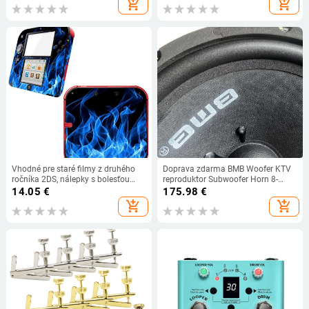
add_shopping_cart
add_shopping_cart
Vhodné pre staré filmy z druhého
Doprava zdarma BMB Woofer KTV
ročníka 2DS, nálepky s bolesťou
reproduktor Subwoofer Horn 8-
2DS, filmy s telom 2DS a nálepky s
palcový 10-palcový 12-palcový
14.05
€
175.98
€
modernou osobnosťou 2DS.
basový reproduktor
add_shopping_cart
add_shopping_cart