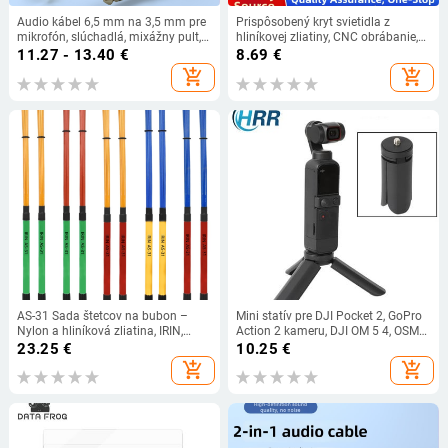
Audio kábel 6,5 mm na 3,5 mm pre
Prispôsobený kryt svietidla z
mikrofón, slúchadlá, mixážny pult,
hliníkovej zliatiny, CNC obrábanie,
zosilňovač a elektrickú gitaru
neseriové diely, presnosť mechaniky
11.27 - 13.40
€
8.69
€
add_shopping_cart
add_shopping_cart
AS-31 Sada štetcov na bubon –
Mini statív pre DJI Pocket 2, GoPro
Nylon a hliníková zliatina, IRIN,
Action 2 kameru, DJI OM 5 4, OSMO
Príslušenstvo pre západné
Mobile 3, stabilizátor, gimbal, stolný
23.25
€
10.25
€
perkusné nástroje, Zhejiang Pôvod
statív
add_shopping_cart
add_shopping_cart