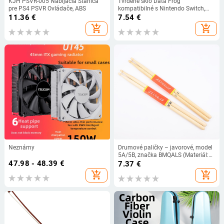
KJH PSVR-005 Nabíjacia Stanica
Tvrdené sklo Data Frog
pre PS4 PSVR Ovládače, ABS
kompatibilné s Nintendo Switch,
ochranná fólia proti poškriabaniu
11.36
€
7.54
€
pre ovládač Switch Lite /Switch
add_shopping_cart
add_shopping_cart
OLED
Neznámy
Drumové paličky – javorové, model
5A/5B, značka BMQALS (Materiál:
47.98 - 48.39
€
javor; Model: 5A/5B; Kategória:
7.37
€
drumové paličky)
add_shopping_cart
add_shopping_cart