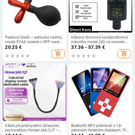
Pieskový kladív – perkusný nástroj,
Káblový štvorcový kondenzátorový
model SY-44; balenie v OPP vrecku;
mikrofón, model 240, na karaoke a
vhodný pre hudobné aplikácie;
živé spevy
20.25
€
37.36 - 57.39
€
licenčná súkromná značka: Áno
add_shopping_cart
add_shopping_cart
Kábel pre priemyselnú obrazovku
Bluetooth MP3 prehrávač s 1,8-
pre konektory Hirose/JAE/CJT —
palcovým farebným displejom, TF
nízka strata prenosu, meďové
karta slot, MP3/MP4 prehrávanie,