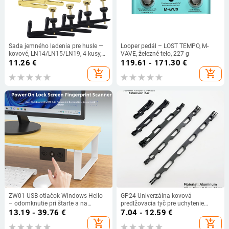
Sada jemného ladenia pre husle —
Looper pedál – LOST TEMPO, M-
kovové, LN14/LN15/LN19, 4 kusy,
VAVE, železné telo, 227 g
pre západné strunové nástroje
11.26
€
119.61 - 171.30
€
add_shopping_cart
add_shopping_cart
ZW01 USB otlačok Windows Hello
GP24 Univerzálna kovová
– odomknutie pri štarte a na
predlžovacia tyč pre uchytenie
prihlasovacej obrazovke pre
kamery na bicykli (3-dielna súprava,
13.19 - 39.76
€
7.04 - 12.59
€
počítače s Windows 10/11
možnosť pridania loga)
add_shopping_cart
add_shopping_cart