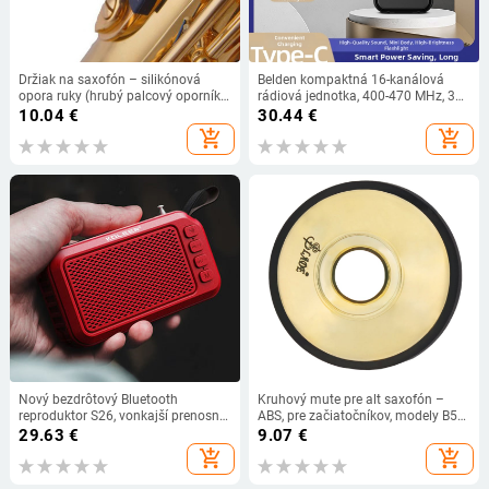
Držiak na saxofón – silikónová
Belden kompaktná 16-kanálová
opora ruky (hrubý palcový oporník)
rádiová jednotka, 400-470 MHz, 3
– Tian Zhiyin
W, dosah 1,5–3 km, batéria 4000
10.04
€
30.44
€
mAh
add_shopping_cart
add_shopping_cart
Nový bezdrôtový Bluetooth
Kruhový mute pre alt saxofón –
reproduktor S26, vonkajší prenosný,
ABS, pre začiatočníkov, modely B57,
LED svietidlo, karta, subwoofer,
B56, ND47, príslušenstvo k
29.63
€
9.07
€
stĺpcový stereo, handsfree, hudobné
saxofónu
add_shopping_cart
add_shopping_cart
centrum, rádio