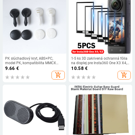
PK slúchadlový kryt, ABS+PC,
1-5 ks 3D zakrivená ochranná fólia
model PK, kompatibilita MMCX
na displej pre Insta360 One X3 X4,
PK1/PK2/A8, OEM k dispozícii
ochranná fólia na displej pre akčné
9.66
€
10.58
€
videokamery Insta360 One X4
add_shopping_cart
add_shopping_cart