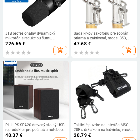
JTB profesionálny dynamický
Sada krkov saxofónu pre soprán:
mikrofón s redukciou šumu,
priama a zakrivená, model B53,
monitorovanie v reálnom čase pre
korkové spojky z medi, balenie OPP,
226.66
€
47.68
€
videostreaming, USB/XLR dvojité
dve časti
add_shopping_cart
add_shopping_cart
rozhranie, SNR ≥ 85 dB
PHILIPS SPA20 drevený stolný USB
Taktické puzdro na interfón MSC-
reproduktor pre počítač a notebook,
20E s držiakom na ledvinku, vrecko,
2023
prenosné kožené puzdro na interfón
40.37
€
20.79
€
na poľovníctvo