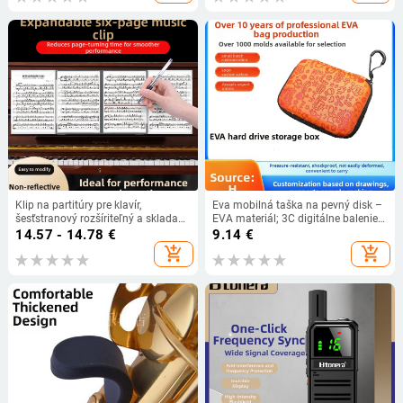
Klip na partitúry pre klavír,
Eva mobilná taška na pevný disk –
šesťstranový rozšíriteľný a skladací,
EVA materiál; 3C digitálne balenie;
ABS materiál, YTK značka
účel: balenie digitálnych domáce
14.57 - 14.78
€
9.14
€
zariadení; pôvod: Dongguan
add_shopping_cart
add_shopping_cart