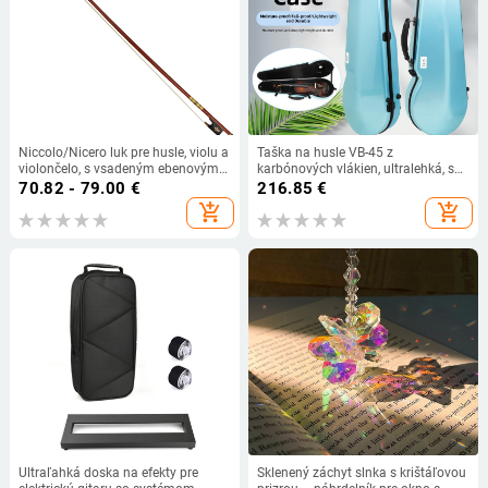
Niccolo/Nicero luk pre husle, violu a
Taška na husle VB-45 z
violončelo, s vsadeným ebenovým
karbónových vlákien, ultralehká, s
chvostom
higrometrom a ramenným
70.82 - 79.00
€
216.85
€
popruhom
add_shopping_cart
add_shopping_cart
Ultraľahká doska na efekty pre
Sklenený záchyt slnka s krištáľovou