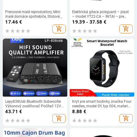
Prenosné malé reproduktory, Mini
Elektrická gitara pickguard – plast
malé domáce spotrebiče, Stolové
– model YT22-CA – INTAI – pre
počítače šetriace miesto, USB
hudobné nástroje
17.46
€
19.39 - 37.58
€
reproduktory, Stereo multimediálne
add_shopping_cart
add_shopping_cart
reproduktory
Lepy838Usb Bluetooth Subwoofer
Kryt pre smart hodinky, značka Four
Výkonový zosilňovač Počítač 12V
needles, model SY, typ 004, materiál
Auto Domáci výkonový zosilňovač
ABS+PC, OEM k dispozícii
43.71
€
8.88
€
U Disk Bezstratová hudba
add_shopping_cart
add_shopping_cart