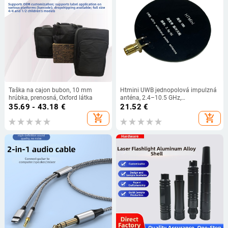
Taška na cajon bubon, 10 mm
Htmini UWB jednopolová impulzná
hrúbka, prenosná, Oxford látka
anténa, 2.4–10.5 GHz,
širokopásmová anténa
35.69 - 43.18
€
21.52
€
add_shopping_cart
add_shopping_cart