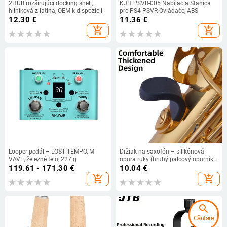
2HUB rozširujúci docking shell,
KJH PSVR-005 Nabíjacia Stanica
hliníková zliatina, OEM k dispozícii
pre PS4 PSVR Ovládače, ABS
12.30
€
11.36
€
add_shopping_cart
add_shopping_cart
Looper pedál – LOST TEMPO, M-
Držiak na saxofón – silikónová
VAVE, železné telo, 227 g
opora ruky (hrubý palcový oporník)
– Tian Zhiyin
119.61 - 171.30
€
10.04
€
add_shopping_cart
add_shopping_cart
search
Căutare