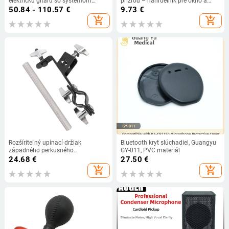
elektrickú gitaru so systémom
prizrou – náhrdelník pre okno a
Velcro a taškou na skladovanie
spálňu, zvonček vetra, DIY
50.84 - 110.57
€
9.73
€
príslušenstvo, moderný štýl, balenie
add_shopping_cart
add_shopping_cart
s bublinami
Rozšíriteľný upínací držiak
Bluetooth kryt slúchadiel, Guangyu
západného perkusného
GY-011, PVC materiál
príslušenstva — kovový, model
24.68
€
27.50
€
MD146, bubnová trieda
add_shopping_cart
add_shopping_cart