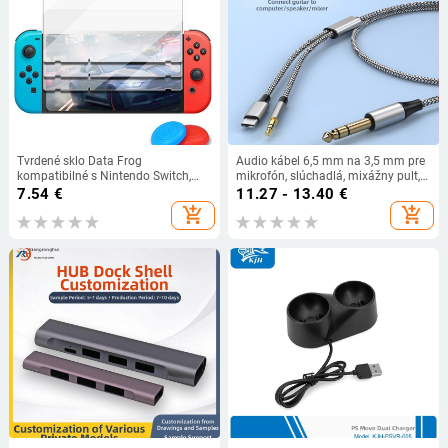
Tvrdené sklo Data Frog
Audio kábel 6,5 mm na 3,5 mm pre
kompatibilné s Nintendo Switch,
mikrofón, slúchadlá, mixážny pult,
ochranná fólia proti poškriabaniu
zosilňovač a elektrickú gitaru
7.54
€
11.27 - 13.40
€
pre ovládač Switch Lite /Switch
add_shopping_cart
add_shopping_cart
OLED