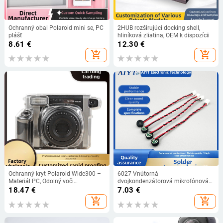
Ochranný obal Polaroid mini se, PC
2HUB rozširujúci docking shell,
plášť
hliníková zliatina, OEM k dispozícii
8.61
€
12.30
€
add_shopping_cart
add_shopping_cart
Ochranný kryt Polaroid Wide300 –
6027 Vnútorná
Materiál PC, Odolný voči
dvojkondenzátorová mikrofónová
poškriabaniu, Odolný voči pádu
kapsula s potlačením šumu a proti
18.47
€
7.03
€
rušeniu, káblový mikrofón s 2-
add_shopping_cart
add_shopping_cart
pólovým rozhraním a 1,25 mm
terminálom