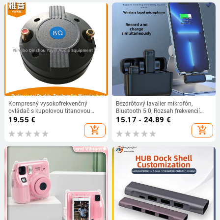
Kompresný vysokofrekvenčný
Bezdrôtový lavalier mikrofón,
ovládač s kupolovou titanovou
Bluetooth 5.0, Rozsah frekvencií
membránou, vonkajší magnetický
100 Hz–20 kHz, SNR ≥70 dB,
19.55
€
15.17 - 24.89
€
obvod, značka Yayin
Vstavaná batéria
add_shopping_cart
add_shopping_cart