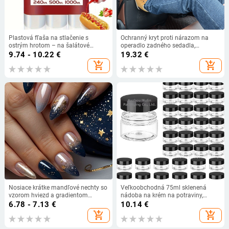
Plastová fľaša na stlačenie s
Ochranný kryt proti nárazom na
ostrým hrotom – na šalátové
operadlo zadného sedadla,
zálievky, omáčky a koreniny,
protišmyková podložka do auta
9.74 - 10.22
€
19.32
€
domáce aj komerčné použitie
Four Seasons, univerzálny
add_shopping_cart
add_shopping_cart
protišmykový materiál do interiéru
auta
Nosiace krátke mandľové nechty so
Veľkoobchodná 75ml sklenená
vzorom hviezd a gradientom
nádoba na krém na potraviny,
trblietok
nádoba na krém na topánky s
6.78 - 7.13
€
10.14
€
čiernym a bielym plastovým
add_shopping_cart
add_shopping_cart
viečkom a hliníkovým viečkom