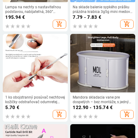
Lampa na nechty s nastaviteľnou
Na sklade balenie sypkého prášku
podstavou, nabíjateľná, 360°
prázdna krabica 3g5g mini medový
otáčanie, 54W, model JC23
prášok balenie krabica izolačná
195.94
€
7.79 - 7.83
€
sieťová krabica na prášok s
add_shopping_cart
add_shopping_cart
baliacim materiálom
1 ks obojstranný posúvač nechtovej
Mandora skladacia vane pre
kožičky odstraňovač odumretej
dospelých – bez montáže, s jedným
kože z nehrdzavejúcej ocele čistič
klikom sa zloží, pre celé telo, PVC +
5.70
€
122.90 - 135.74
€
manikúry starostlivosť o nechty
nylonová tkanina, pôvod Shandong
add_shopping_cart
add_shopping_cart
posúvač pedikúry čistič nástroj