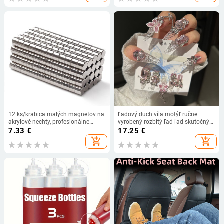
panel na pozadie
12 ks/krabica malých magnetov na
Ľadový duch víla motýľ ručne
akrylové nechty, profesionálne
vyrobený rozbitý ľad ľad skutočný
klieštiky na nechty, umelé tipy,
výstrel pick-up vysoko kvalitný
7.33
€
17.25
€
rezačky okrajov, veľkosť tipov,
vysoko kvalitný veľkoobchod
add_shopping_cart
add_shopping_cart
salónny manikúrny nástroj
horúce dievča osobnosť nosiť a