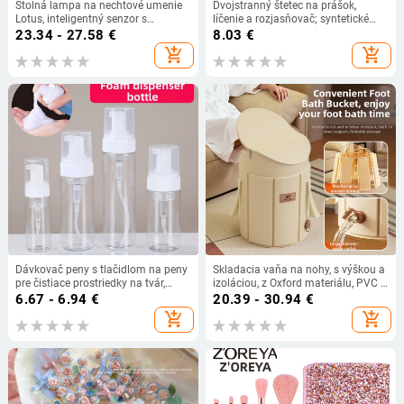
Stolná lampa na nechtové umenie
Dvojstranný štetec na prášok,
Lotus, inteligentný senzor s
líčenie a rozjasňovač; syntetické
displejom, UV vytvrdzovacia lampa,
vlákna; plastová rúčka; kompaktný
23.34 - 27.58
€
8.03
€
rýchloschnúca lampa na pečenie
a prenosný; balené v krabičke.
add_shopping_cart
add_shopping_cart
nechtov
Dávkovač peny s tlačidlom na peny
Skladacia vaňa na nohy, s výškou a
pre čistiace prostriedky na tvár,
izoláciou, z Oxford materiálu, PVC a
šampón a krém na ruky (fúvovaná
izolačnej dosky, na namáčanie nôh
6.67 - 6.94
€
20.39 - 30.94
€
fľaša; výroba vstrekovaním;
add_shopping_cart
add_shopping_cart
kartónové balenie; Pôvod: Čína)