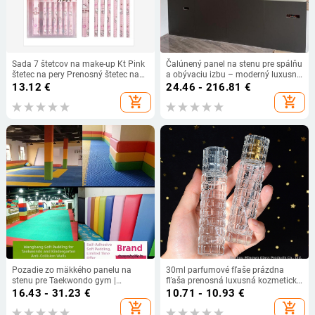
Sada 7 štetcov na make-up Kt Pink
Čalúnený panel na stenu pre spálňu
štetec na pery Prenosný štetec na
a obývaciu izbu – moderný luxusný
make-up Lícenka štetec na očné
dekor pre čelo postele
13.12
€
24.46 - 216.81
€
tiene Priamy predaj z továrne
add_shopping_cart
add_shopping_cart
Pozadie zo mäkkého panelu na
30ml parfumové fľaše prázdna
stenu pre Taekwondo gym |
fľaša prenosná luxusná kozmetická
Materiál: umelá koža | Štýl: Nový
rozprašovacia fľaša zo skla
16.43 - 31.23
€
10.71 - 10.93
€
čínsky štýl | Kód produktu:
luxusná náhradná fľaša malá
add_shopping_cart
add_shopping_cart
2025062501 | Kategória: Mäkký
tryska