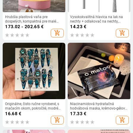
Hrubšia plastová vaňa pre
Vysokokvalitná hlavica na lak na
dospelých, kompaktná pre malé
nechty + odlakovač na nechty,
byty, vaňa na celé telo
volfrámová oceľová odlakovač na
173.02 - 202.65
€
14.23
€
nechty, leštiaca vŕtačka, brúsna
add_shopping_cart
add_shopping_cart
hlavica
Originálne, čisto ručne vyrobené, s
Niacinamidová hydratačná
mačacím okom, pokročilé, modré
hodvábová maska, krémovo-gélová
svetlo, luxusné, ťažký priemysel,
maska, čistý obsah 124177284,
16.68
€
17.33
€
nové, odnímateľné, náplasti na
trvanlivosť 12 mesiacov, pre
add_shopping_cart
add_shopping_cart
nechty
všeobecný typ pleti