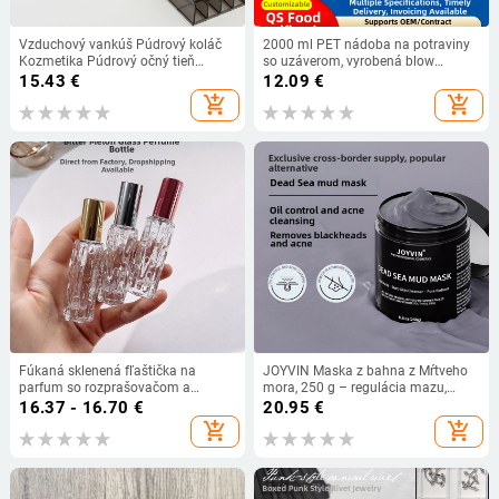
Vzduchový vankúš Púdrový koláč
2000 ml PET nádoba na potraviny
Kozmetika Púdrový očný tieň
so uzáverom, vyrobená blow
Paleta Priehľadná úložná krabička
molding
15.43
€
12.09
€
Manikúra Farebná paleta Ručne
add_shopping_cart
add_shopping_cart
vyrobený nositeľný stojan na
nechty
Fúkaná sklenená fľaštička na
JOYVIN Maska z bahna z Mŕtveho
parfum so rozprašovačom a
mora, 250 g – regulácia mazu,
difuzorom z oceľových guličiek
odstraňovanie čiernych bodiek,
16.37 - 16.70
€
20.95
€
stiahnutie pórov, hlboké čistenie
add_shopping_cart
add_shopping_cart