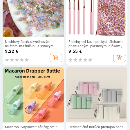
Nechtový šperk s kvetinovým
5-dielny set kozmetických štetcov s
reliéfom, mašničkou a listovým
priehľadnými plastovými rúčkami,
motívom | živica s trblietkami, séria
štetiny nylonové/mimovláknové,
9.22
€
9.55
€
Princezná
prenosný, s puzdrom; obsahuje
add_shopping_cart
add_shopping_cart
štetce na očné tiene, linku, pery,
make-up a púder
Macaron kvapkové fľaštičky, set 5–
Cezhraničná horúca predajná sada