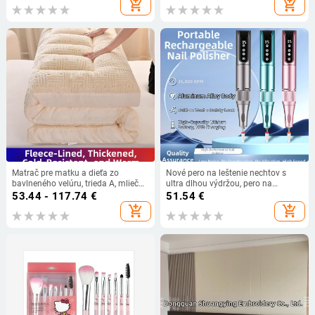
add_shopping_cart
add_shopping_cart
prístroj senzor rýchloschnúci
nositeľná manikúra 24 kusov
Matrač pre matku a dieťa zo
Nové pero na leštenie nechtov s
bavlneného velúru, trieda A, mliečny
ultra dlhou výdržou, pero na
velúr s textúrou snehových vločiek
odstraňovanie nechtov, nechtový
53.44 - 117.74
€
51.54
€
obchod, osobné použitie, netrasie
add_shopping_cart
add_shopping_cart
sa, nezahrieva, odstraňovanie
nechtov