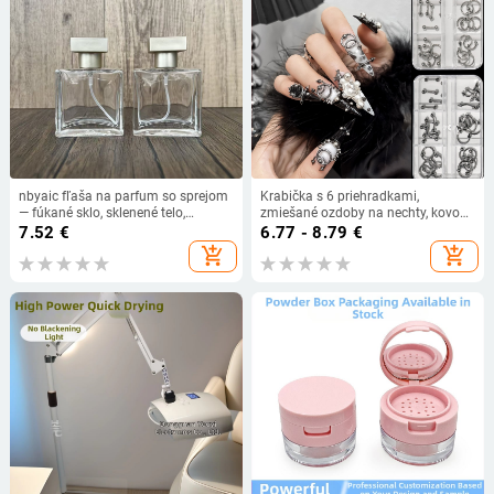
nbyaic fľaša na parfum so sprejom
Krabička s 6 priehradkami,
— fúkané sklo, sklenené telo,
zmiešané ozdoby na nechty, kovové
kozmetická fľaša
kruhy v punk štýle
7.52
€
6.77 - 8.79
€
add_shopping_cart
add_shopping_cart