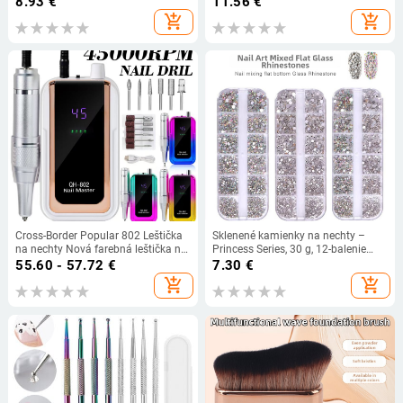
8.93
€
11.56
€
rozjasňujúca krémovo-gélová
čaj – potravinárska kvalita, veľké
add_shopping_cart
add_shopping_cart
maska
hrdlo
Cross-Border Popular 802 Leštička
Sklenené kamienky na nechty –
na nechty Nová farebná leštička na
Princess Series, 30 g, 12-balenie
povrchy nechtov Prenosná sada
zmiešané, Yiwu pôvod
55.60 - 57.72
€
7.30
€
leštičiek na nechty
add_shopping_cart
add_shopping_cart