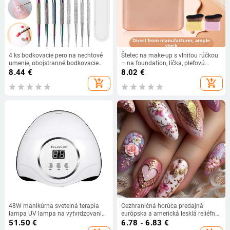
4 ks bodkovacie pero na nechtové
Štetec na make-up s vlnitou rúčkou
umenie, obojstranné bodkovacie
– na foundation, líčka, pleťovú
pero s kamienkami, kvetinové
masku a telové mlieko
8.44
€
8.02
€
bodkovacie pero, UV gél,
add_shopping_cart
add_shopping_cart
bodkovacie maľovacie pero,
kresliace pero, DIY nástroje s
krabičkou
48W manikúrna svetelná terapia
Cezhraničná horúca predajná
lampa UV lampa na vytvrdzovanie
európska a americká lesklá reliéfna
nechtov lak na nechty sušička
farebná zlatá srdiečková totemová
51.50
€
6.78 - 6.83
€
lepidla na pečenie LED manikúrny
ruža mandľový typ exportná