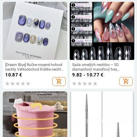
[Dream Blue] Ručne nosené hotové
Sada umelých nechtov – 3D
nechty Veľkoobchod Krátke nechty
diamantový mandľový tvar,
Biele odnímateľné umelé nechty
minimalistický dlhý priehľadný
10.87
€
9.82 - 10.77
€
dizajn, nositeľné nechty, OEM
add_shopping_cart
add_shopping_cart
súkromná značka